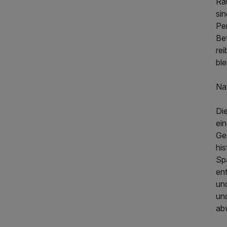
Räu
sin
Per
Be
rei
ble
Nat
Die
ei
Ges
hi
Spa
en
un
un
ab