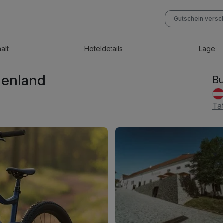
Gutschein vers
halt
Hotel
details
Lage
genland
Bu
Ta