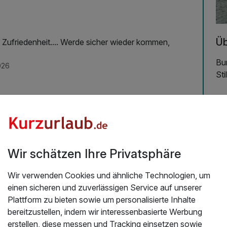
Üb
r Zufriedenheit.... Werde sicher wieder kommen,
Bur
026
Stil
Er
Bu
ge
Sch
mit
Wir schätzen Ihre Privatsphäre
Rom
od
Wir verwenden Cookies und ähnliche Technologien, um
be
einen sicheren und zuverlässigen Service auf unserer
Plattform zu bieten sowie um personalisierte Inhalte
Wo
bereitzustellen, indem wir interessenbasierte Werbung
erstellen, diese messen und Tracking einsetzen sowie