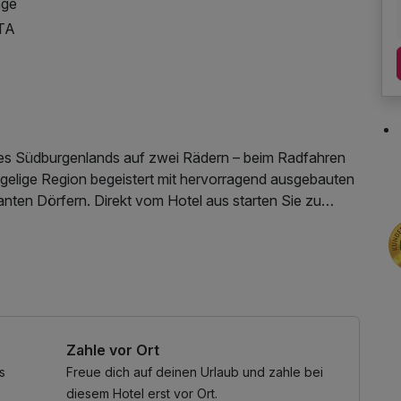
nge
ITA
es Südburgenlands auf zwei Rädern – beim Radfahren
ügelige Region begeistert mit hervorragend ausgebauten
ten Dörfern. Direkt vom Hotel aus starten Sie zu
aubenden Ausblicken und kulinarischen Genüssen
n Stadtschlaining und Umgebung finden Sie ideale
urgenland.
Zahle vor Ort
s
Freue dich auf deinen Urlaub und zahle bei
diesem Hotel erst vor Ort.