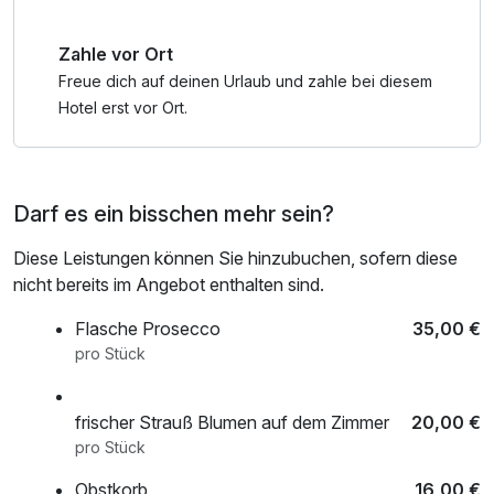
gemeinsamen Wohlfühlmomenten ein: Ein Bad im Innen-
und Außenpool oder ein entspannender Saunagang lassen
Zahle vor Ort
Sie zusammen wunderbar zur Ruhe kommen.
Freue dich auf deinen Urlaub und zahle bei diesem
Hotelbeschreibung
Hotel erst vor Ort.
Das Leonardo Hotel Heidelberg-Walldorf bietet die
perfekte Kulisse für eine erholsame Auszeit.
Naturbegeisterte schätzen die direkt angrenzenden Wälder
Darf es ein bisschen mehr sein?
für ausgiebige Läufe, während Kulturinteressierte die
malerische Altstadt von Heidelberg in rund 15 Autominuten
Diese Leistungen können Sie hinzubuchen, sofern diese
erreichen. Der einladende Wellnessbereich mit Hallenbad,
nicht bereits im Angebot enthalten sind.
Außenschwimmbecken, Sauna und kleinem Gym lädt zu
wohltuenden Stunden der Erholung ein.
Flasche Prosecco
35,00 €
Kulinarisch startet der Tag mit einem reichhaltigen
pro Stück
Frühstücksbuffet. Abends verwöhnt das Restaurant
Walldorf mit internationalen À-la-carte-Menüs, regionalen
frischer Strauß Blumen auf dem Zimmer
20,00 €
Spezialitäten und feinen Steaks. Den perfekten Ausklang
pro Stück
bietet die stilvolle Leo-Bar mit erfrischenden Drinks.
Obstkorb
16,00 €