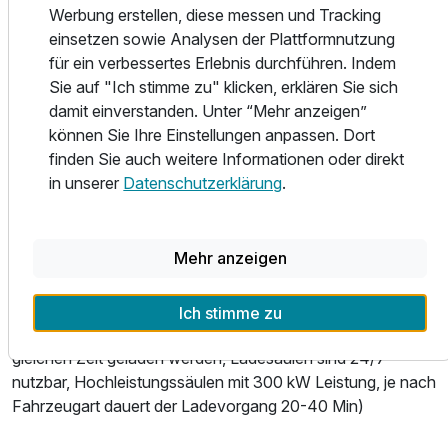
Werbung erstellen, diese messen und Tracking
kostenfreiem Parkplatz, Restaurant, Bar und Lounge sowie
einsetzen sowie Analysen der Plattformnutzung
Außenpool, Indoor-Schwimmbecken, Sauna und Mini-
für ein verbessertes Erlebnis durchführen. Indem
Gym für einen entspannten Aufenthalt. Als Business- und
Sie auf "Ich stimme zu" klicken, erklären Sie sich
Konferenzhotel bieten wir Ihnen außerdem acht moderne
damit einverstanden. Unter “Mehr anzeigen”
Tagungsräume mit Klimaanlage und Tageslicht mit einer
können Sie Ihre Einstellungen anpassen. Dort
Kapazität für bis zu 199 Personen an.
finden Sie auch weitere Informationen oder direkt
In der Zeit vom 17. Juli bis zum 19. August 2026 steht der
in unserer
Datenschutzerklärung
.
Indoorpool aufgrund von Modernisierungsmaßnahmen
leider nicht zur Verfügung. Wir bitten um Ihr Verständnis
und freuen uns, Ihnen danach einen verbesserten und
Mehr anzeigen
noch angenehmeren Badespaß bieten zu können.
Auf dem kostenfreien Parkplatz stehen E-Ladesäulen für
Ich stimme zu
Elektro Autos zur Verfügung. (4 Autos können zur
gleichen Zeit geladen werden, Ladesäulen sind 24/7
nutzbar, Hochleistungssäulen mit 300 kW Leistung, je nach
Fahrzeugart dauert der Ladevorgang 20-40 Min)