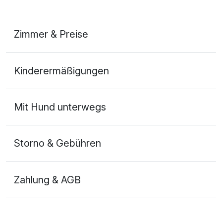
Zimmer & Preise
Doppelzimmer Superior
Kinderermäßigungen
2 Erwachsene und 2 Kinder
Mit Hund unterwegs
Storno & Gebühren
Zahlung & AGB