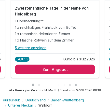
Zwei romantische Tage in der Nähe von
Heidelberg
1 Übernachtung**
1 x reichhaltiges Frühstück vom Buffet
1 x romantisch dekoriertes Zimmer
1 x Flasche Rotwein auf dem Zimmer
5 weitere anzeigen
Alle Inklusivleistungen
9 enthalten
6
Gültig bis 31.12.2026
4,9 / 6
1 Übernachtung**
Zum Angebot
1 x reichhaltiges Frühstück vom Buffet
1 x romantisch dekoriertes Zimmer
1 x Flasche Rotwein auf dem Zimmer
1 x Schokopraline auf dem Zimmer
Alle Preise pro Person inkl. MwSt. / Stand vom 07.08.2026 00:18
1 x Flasche Wasser auf dem Zimmer
Kurzurlaub
Deutschland
Baden-Württemberg
inkl. Nutzung des Fitness- und Saunabereiches
Unterer Neckar
Walldorf
inkl. Leihbademantel im Zimmer