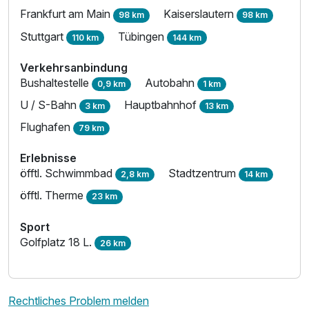
Frankfurt am Main
Kaiserslautern
98 km
98 km
Stuttgart
Tübingen
110 km
144 km
Verkehrsanbindung
Bushaltestelle
Autobahn
0,9 km
1 km
U / S-Bahn
Hauptbahnhof
3 km
13 km
Flughafen
79 km
Erlebnisse
öfftl. Schwimmbad
Stadtzentrum
2,8 km
14 km
öfftl. Therme
23 km
Sport
Golfplatz 18 L.
26 km
Rechtliches Problem melden