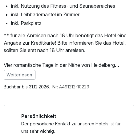
inkl. Nutzung des Fitness- und Saunabereiches
inkl. Leihbademantel im Zimmer
inkl. Parkplatz
** für alle Anreisen nach 18 Uhr benötigt das Hotel eine
Angabe zur Kreditkarte! Bitte informieren Sie das Hotel,
sollten Sie erst nach 18 Uhr anreisen.
Vier romantische Tage in der Nähe von Heidelberg
Eine romantische Auszeit in der Nähe von Heidelberg ist
Weiterlesen
die perfekte Gelegenheit, wertvolle Zeit zu zweit zu
Im Angebot enthalten
verbringen und den Alltag hinter sich zu lassen. Das
Saunabenutzung, Parkplatz, Nutzung des
Buchbar bis 31.12.2026.
Nr: A491212-10229
komfortable Leonardo Heidelberg-Walldorf bietet Ihnen
Wellnessbereichs, W-LAN Nutzung / Internetnutzung,
den idealen Rahmen für unvergessliche Momente. Nutzen
kostenfreier Kaffee/Tee im Zimmer
Sie die erstklassige Lage des Hotels, um Hand in Hand die
Persönlichkeit
wunderschöne Heidelberger Altstadt zu erkunden, die Sie
in nur etwa 15 Autominuten erreichen. Nach Ihren
Der persönliche Kontakt zu unseren Hotels ist für
Entdeckungstouren lädt der Wellnessbereich des Hotels zu
uns sehr wichtig.