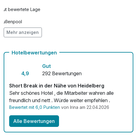
Gut bewertete Lage
Außenpool
Mehr anzeigen
Hunde im Hotel erlaubt für 15,00 € pro Stück / Nacht
Check-out bis 12 Uhr
Hotelbewertungen
Auch vegetarische Speisen
Gut
Fitnessgeräte stehen bereit
4,9
292 Bewertungen
Kostenloses W-LAN
Short Break in der Nähe von Heidelberg
Sehr schönes Hotel , die Mitarbeiter wahren alle
Mit Hotelbar
freundlich und nett . Würde weiter empfehlen .
Bewertet mit 6,0 Punkten
von Irina am 22.04.2026
Alle Bewertungen