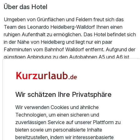
Über das Hotel
Umgeben von Grünflächen und Feldern freut sich das
Team des Leonardo Heidelberg-Walldorf Ihnen einen
ruhigen Aufenthalt zu ermöglichen. Das Hotel befindet sich
in der Nähe von Heidelberg und liegt nur ein paar
Fahrminuten vom Bahnhof Walldorf entfernt. Aufgrund der
Ausstattung
günstigen Anbindung zu den Autobahnen A5 und A6 ist
das Hotel in Walldorf gut mit dem Pkw zu erreichen.
Für 4 Tage
342,00 €
p.P. ab
Zu den benachbarten Attraktionen gehören:
Die Therme & Badewelt Sinsheim;
Wir schätzen Ihre Privatsphäre
Der Hockenheimring;
Die historische Walldorfer Altstadt;
Wir verwenden Cookies und ähnliche
Die Städte Heidelberg, Mannheim, Speyer, Schwetzingen
Technologien, um einen sicheren und
und das kleine Städtchen Ladenburg.
zuverlässigen Service auf unserer Plattform zu
bieten sowie um personalisierte Inhalte
Das Leonardo Heidelberg-Walldorf mit 161 geräumigen
bereitzustellen, indem wir interessenbasierte
Zimmern sorgt mit gratis W-LAN & digitalen Zeitungen,