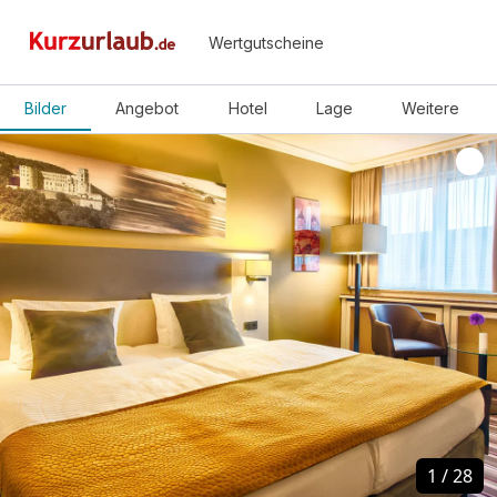
Wertgutscheine
Bilder
Angebot
Hotel
Lage
Weitere
1
1
/
/
28
28