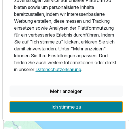
zuverlässigen Service auf unserer Plattform zu
besticht durch seine Nähe zur Natur und durch die in zwei
bieten sowie um personalisierte Inhalte
vornehmen Reihen gestaltete Bäderarchitektur. Mitten im
bereitzustellen, indem wir interessenbasierte
Ort liegt noch ein kleiner See mit eigener Promenade.
Werbung erstellen, diese messen und Tracking
einsetzen sowie Analysen der Plattformnutzung
für ein verbessertes Erlebnis durchführen. Indem
Sie auf "Ich stimme zu" klicken, erklären Sie sich
Alle Infos zum Villa Auszeit Hotel garni
damit einverstanden. Unter “Mehr anzeigen”
können Sie Ihre Einstellungen anpassen. Dort
finden Sie auch weitere Informationen oder direkt
Ausstattung
in unserer
Datenschutzerklärung
.
Für 4 Tage
150,00 €
Lage & Umgebung
p.P. ab
Mehr anzeigen
Ich stimme zu
Einzelzimmer
1 Erwachsenen