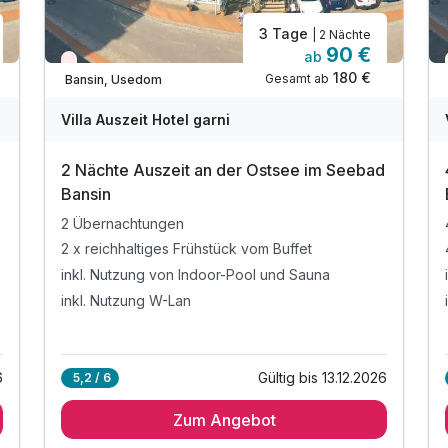
3 Tage
| 2 Nächte
90 €
ab
Wieder frei ab September
180 €
Gesamt ab
Bansin, Usedom
Villa Auszeit Hotel garni
d
2 Nächte Auszeit an der Ostsee im Seebad
Bansin
2 Übernachtungen
2 x reichhaltiges Frühstück vom Buffet
inkl. Nutzung von Indoor-Pool und Sauna
inkl. Nutzung W-Lan
6
Gültig bis 13.12.2026
5,2 / 6
Zum Angebot