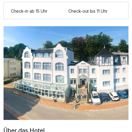
Check-in ab 15 Uhr
Check-out bis 11 Uhr
Ausstattung
Für 4 Tage
135,00 €
p.P. ab
Über das Hotel
Doppelzimmer B