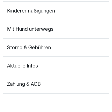
Doppelzimmer A
Kinderermäßigungen
2 Erwachsene
Mit Hund unterwegs
Storno & Gebühren
Aktuelle Infos
Zahlung & AGB