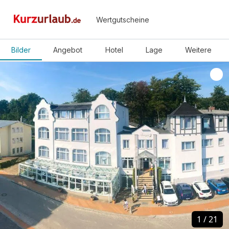
Wertgutscheine
Bilder
Angebot
Hotel
Lage
Weitere
1
1
/
/
21
21