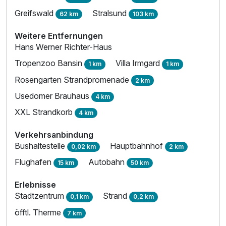
Greifswald
Stralsund
62 km
103 km
Weitere Entfernungen
Hans Werner Richter-Haus
Tropenzoo Bansin
Villa Irmgard
1 km
1 km
Rosengarten Strandpromenade
2 km
Usedomer Brauhaus
4 km
XXL Strandkorb
4 km
Verkehrsanbindung
Bushaltestelle
Hauptbahnhof
0,02 km
2 km
Flughafen
Autobahn
15 km
50 km
Erlebnisse
Stadtzentrum
Strand
0,1 km
0,2 km
öfftl. Therme
7 km