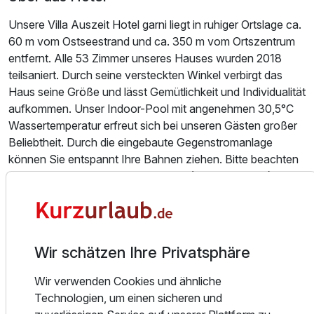
2 Erwachsene
Unsere Villa Auszeit Hotel garni liegt in ruhiger Ortslage ca.
60 m vom Ostseestrand und ca. 350 m vom Ortszentrum
entfernt. Alle 53 Zimmer unseres Hauses wurden 2018
teilsaniert. Durch seine versteckten Winkel verbirgt das
Haus seine Größe und lässt Gemütlichkeit und Individualität
aufkommen. Unser Indoor-Pool mit angenehmen 30,5°C
Wassertemperatur erfreut sich bei unseren Gästen großer
Beliebtheit. Durch die eingebaute Gegenstromanlage
können Sie entspannt Ihre Bahnen ziehen. Bitte beachten
Sie, dass unser Haus keinen Lift hat (max. 4 Etagen) und
nicht barrierefrei bzw. nicht behindertengerecht ist.
Wenn Sie das Haus nach Westen verlassen, begeben Sie
sich unmittelbar in ein herrliches 30 km² großes
Wir schätzen Ihre Privatsphäre
Buchenwaldgebiet. Spazieren Sie nach Osten, flanieren
Sie über die historische Bergstraße entlang der
Wir verwenden Cookies und ähnliche
wilhelminischen Gründerzeitvillen mitten ins Herz der
Technologien, um einen sicheren und
Kaiserbäder. Bansin ist das kleinste der drei Kaiserbäder