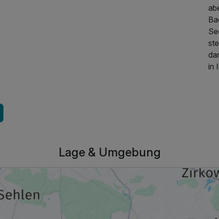
ab
Ba
Se
st
da
in
Lage & Umgebung