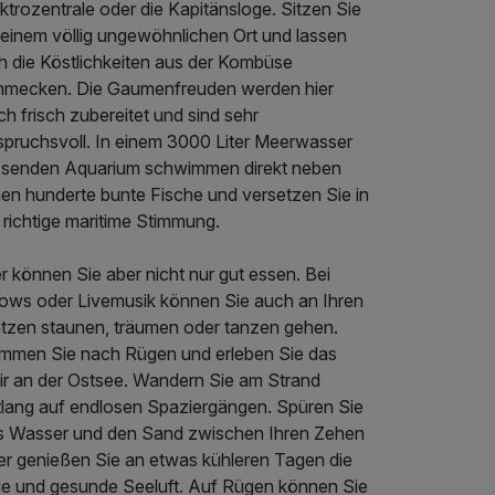
ktrozentrale oder die Kapitänsloge. Sitzen Sie
 einem völlig ungewöhnlichen Ort und lassen
ch die Köstlichkeiten aus der Kombüse
hmecken. Die Gaumenfreuden werden hier
h frisch zubereitet und sind sehr
spruchsvoll. In einem 3000 Liter Meerwasser
ssenden Aquarium schwimmen direkt neben
nen hunderte bunte Fische und versetzen Sie in
 richtige maritime Stimmung.
r können Sie aber nicht nur gut essen. Bei
ows oder Livemusik können Sie auch an Ihren
ätzen staunen, träumen oder tanzen gehen.
mmen Sie nach Rügen und erleben Sie das
air an der Ostsee. Wandern Sie am Strand
tlang auf endlosen Spaziergängen. Spüren Sie
s Wasser und den Sand zwischen Ihren Zehen
er genießen Sie an etwas kühleren Tagen die
ue und gesunde Seeluft. Auf Rügen können Sie