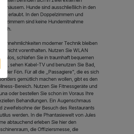
stehäusern. Hunde sind ausschließlich in den
iten erlaubt. In den Doppelzimmern und
nzelzimmern sind keine Hundemitnahme
glich.
le Annehmlichkeiten moderner Technik bleiben
nen nicht vorenthalten. Nutzen Sie WLAN
stenlos, schlafen Sie in traumhaft bequemen
tten, sehen Kabel-TV und benutzen Sie Bad,
oder Fön. Für all die ,,Passagiere", die es sich
sonders gemütlich machen wollen, gibt es den
llness-Bereich. Nutzen Sie Fitnessgeräte und
una oder bestellen Sie schon im Voraus Ihre
eziellen Behandlungen. Ein Augenschmaus
rd zweifelsohne der Besuch des Restaurants
tilus werden. In die Phantasiewelt von Jules
rne abtauchend erleben Sie hier den
schinenraum, die Offiziersmesse, die