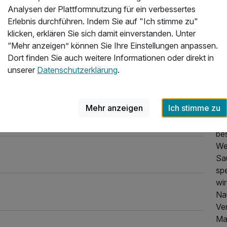
Analysen der Plattformnutzung für ein verbessertes
Gä
Erlebnis durchführen. Indem Sie auf "Ich stimme zu"
Su
klicken, erklären Sie sich damit einverstanden. Unter
Ei
“Mehr anzeigen” können Sie Ihre Einstellungen anpassen.
mö
Dort finden Sie auch weitere Informationen oder direkt in
unserer
Datenschutzerklärung
.
Al
Ih
ko
Mehr anzeigen
Ich stimme zu
Be
WC 
be
We
Sa
sp
wi
Nau
Ve
Ma