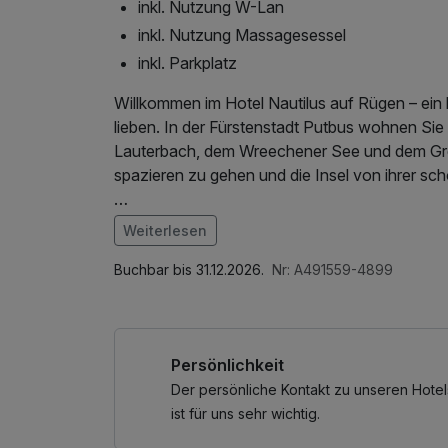
inkl. Nutzung W-Lan
inkl. Nutzung Massagesessel
inkl. Parkplatz
Willkommen im Hotel Nautilus auf Rügen – ein kle
lieben. In der Fürstenstadt Putbus wohnen S
Lauterbach, dem Wreechener See und dem Gre
spazieren zu gehen und die Insel von ihrer sch
* maritimes Ambiente mit viel Charme
Weiterlesen
* gemütlicher Komfort zum Wohlfühlen
Im Angebot enthalten
* traumhafte Natur direkt vor der Tür – ideal 
1 Flasche Mineralwasser, Saunabenutzung, Sa
Buchbar bis 31.12.2026.
Nr: A491559-4899
LAN Nutzung / Internetnutzung, Tageszeitung
Kulinarik mit Erlebnisfaktor:
Im Restaurant Nautilus wird jeder Abend etwas 
Persönlichkeit
Sie mit in eine faszinierende Unterwasserwelt
Meer“ und den Disney-Klassiker. Romantisch, g
Der persönliche Kontakt zu unseren Hotel
Genuss und Atmosphäre perfekt zusammenpa
ist für uns sehr wichtig.