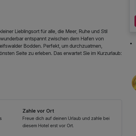
iner Lieblingsort für alle, die Meer, Ruhe und Stil
ie wunderbar entspannt zwischen dem Hafen von
ifswalder Bodden. Perfekt, um durchzuatmen,
önsten Seite zu erleben. Das erwartet Sie im Kurzurlaub:
für Ausflüge ans Wasser
unatuch, Parkplatz, Nutzung des Fitnessbereichs, W-
Besonderes. Das liebevoll gestaltete Interieur nimmt
Zahle vor Ort
 – angelehnt an Jules Vernes „20.000 Meilen unter dem
eheimnisvoll und einfach anders: ein Ort, an dem
s
Freue dich auf deinen Urlaub und zahle bei
ssen.
diesem Hotel erst vor Ort.