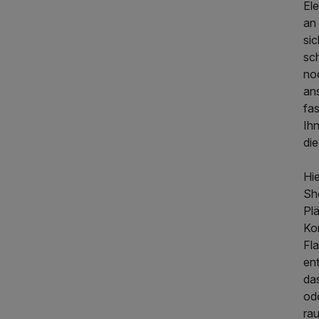
Ele
an
196,00 €
p.P. ab
si
sc
noc
an
fa
Ih
die
Hie
Sh
Pl
Ko
Fl
en
da
od
ra