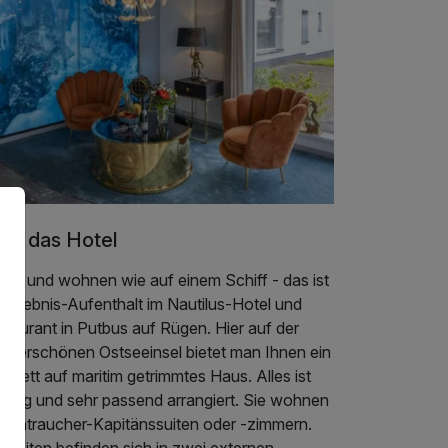
er das Hotel
ben und wohnen wie auf einem Schiff - das ist
 Erlebnis-Aufenthalt im Nautilus-Hotel und
taurant in Putbus auf Rügen. Hier auf der
nderschönen Ostseeinsel bietet man Ihnen ein
plett auf maritim getrimmtes Haus. Alles ist
immig und sehr passend arrangiert. Sie wohnen
 Nichtraucher-Kapitänssuiten oder -zimmern.
 Suiten befinden sich in zwei externen