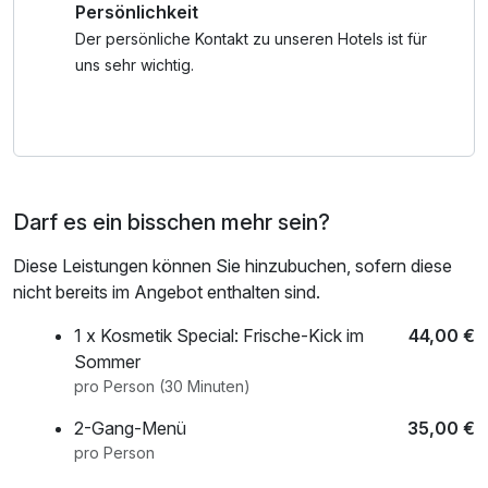
Persönlichkeit
Wellnessangebote und eine romantische Umgebung
schätzen. Wir bieten Ihnen die perfekte Umgebung für
Der persönliche Kontakt zu unseren Hotels ist für
Erholung und ungestörte Zweisamkeit.
uns sehr wichtig.
Freie Fahrt mit Bus & Bahn durch verordnete City-Tax-
Abgabe der Hansestadt Rostock (ist nicht im
Übernachtungspaket enthalten und wird zusätzlich
berechnet)
Darf es ein bisschen mehr sein?
Diese Leistungen können Sie hinzubuchen, sofern diese
nicht bereits im Angebot enthalten sind.
1 x Kosmetik Special: Frische-Kick im
44,00 €
Sommer
pro Person (30 Minuten)
2-Gang-Menü
35,00 €
pro Person