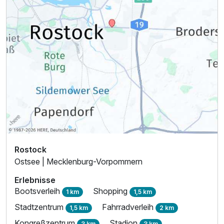
Rostock
Ostsee | Mecklenburg-Vorpommern
Erlebnisse
Bootsverleih
Shopping
1 km
1,5 km
Stadtzentrum
Fahrradverleih
1,5 km
2 km
Kongreßzentrum
Stadion
3 km
3 km