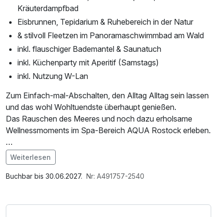
Kräuterdampfbad
Eisbrunnen, Tepidarium & Ruhebereich in der Natur
& stilvoll Fleetzen im Panoramaschwimmbad am Wald
inkl. flauschiger Bademantel & Saunatuch
inkl. Küchenparty mit Aperitif (Samstags)
inkl. Nutzung W-Lan
Zum Einfach-mal-Abschalten, den Alltag Alltag sein lassen
und das wohl Wohltuendste überhaupt genießen.
Das Rauschen des Meeres und noch dazu erholsame
Wellnessmoments im Spa-Bereich AQUA Rostock erleben.
In unserem Adults-Only-Hotel genießen Sie eine ruhige
Weiterlesen
und entspannte Atmosphäre, da unser Haus ausschließlich
Im Angebot enthalten
für Erwachsene konzipiert ist und wir keine Kinder
1 Flasche Mineralwasser, Saunabenutzung, Saunatuch,
Buchbar bis 30.06.2027.
Nr: A491757-2540
beherbergen. Unsere Angebote richten sich besonders an
Leihbademantel, Nutzung des Wellnessbereichs, W-LAN
Paare, Mädels die sich verwöhnen lassen wollen oder
Nutzung / Internetnutzung
Alleinreisende, die gehobene Ausstattung, erstklassige