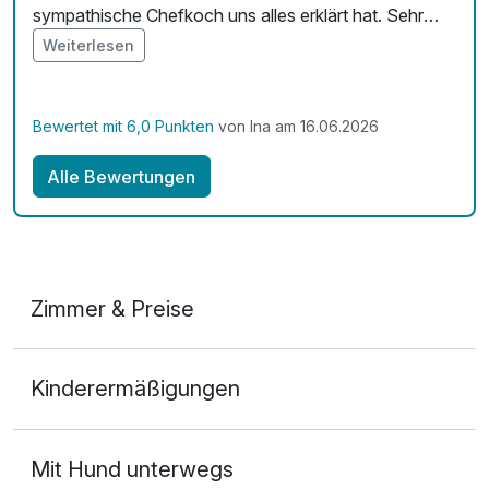
sympathische Chefkoch uns alles erklärt hat. Sehr
gerne wieder. ☺️
Weiterlesen
Bewertet mit 6,0 Punkten
von Ina am 16.06.2026
Alle Bewertungen
Zimmer & Preise
Doppelzimmer Komfort Design
Kinderermäßigungen
2 Erwachsene
Mit Hund unterwegs