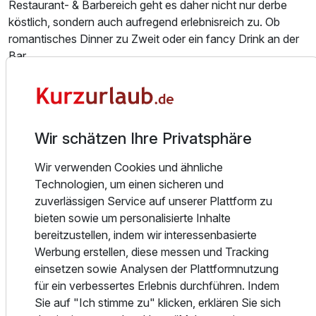
Restaurant- & Barbereich geht es daher nicht nur derbe
köstlich, sondern auch aufregend erlebnisreich zu. Ob
romantisches Dinner zu Zweit oder ein fancy Drink an der
Bar.
Trilicious heißt für uns: Feiner futtern & schick einen
draufmachen inkl. Blick hinter die Kulissen.
Wir schätzen Ihre Privatsphäre
In unserem Restaurant 5 Elemente gibt es, sowohl auf dem
Teller als auch im Restaurant, einiges zu gucken - das
Wir verwenden Cookies und ähnliche
Auge isst ja bekanntlich mit. Inspiriert von den 5 Elementen
Technologien, um einen sicheren und
haben wir den Wald ins Hotel geholt. Ein knisternder Kamin,
zuverlässigen Service auf unserer Plattform zu
Baumkronen, die an der Lichtdecke prangen, leuchtende
bieten sowie um personalisierte Inhalte
Salzwände oder eine Wasserfallwand: In unserem
bereitzustellen, indem wir interessenbasierte
Erlebnisrestaurant mampfen Sie stilvoll, edel, locker & ohne
Werbung erstellen, diese messen und Tracking
Ausstattung
Zwang.
einsetzen sowie Analysen der Plattformnutzung
Die Küche ist regional & weltoffen, rustikal & fein, bietet
für ein verbessertes Erlebnis durchführen. Indem
saisonale Hits & klassische Evergreens. Kurzum:
Zusatznächte
Sie auf "Ich stimme zu" klicken, erklären Sie sich
Altbekannte Leibspeisen treffen auf moderne Szeneküche.