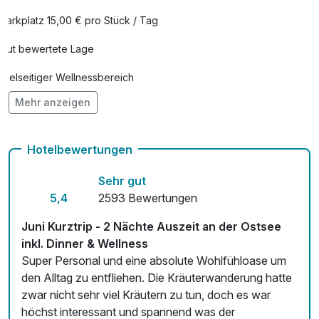
Poesie Dinner 3-Gang
45,00 €
Parkplatz 15,00 € pro Stück / Tag
pro Person (90 Minuten)
Gut bewertete Lage
Rückenmassage
49,00 €
Vielseitiger Wellnessbereich
pro Person (25 Minuten)
Mehr anzeigen
Adults only
Sekt zur Begrüßung
35,00 €
Hunde im Hotel erlaubt für 25,00 € pro Zimmer / Nacht
pro Zimmer
Hotelbewertungen
Auch vegetarische Speisen
Sehr gut
Sektfrühstück im Restaurant (pro Person /
5,00 €
Fahrradverleih
5,4
2593 Bewertungen
Tag)
Kostenloses W-LAN
pro Person
Juni Kurztrip - 2 Nächte Auszeit an der Ostsee
inkl. Dinner & Wellness
Zimmerservice verfügbar
Super Personal und eine absolute Wohlfühloase um
den Alltag zu entfliehen. Die Kräuterwanderung hatte
Mit Hotelbar
zwar nicht sehr viel Kräutern zu tun, doch es war
höchst interessant und spannend was der