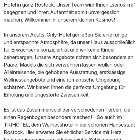
Hotel in ganz Rostock. Unser Team wird Ihnen „seriös irre“
begegnen und Ihren Aufenthalt somit unvergesslich
Zusatznächte
machen. Willkommen in unserem kleinen Kosmos!
Für 3 Tage
109,00 €
p.P. ab
In unserem Adults-Only-Hotel genießen Sie eine ruhige
und entspannte Atmosphäre, da unser Haus ausschließlich
für Erwachsene konzipiert ist und wir keine Kinder
beherbergen. Unsere Angebote richten sich besonders an
Paare, Mädels die sich verwöhnen lassen wollen oder
Doppelzimmer Standard Design
Alleinreisende, die gehobene Ausstattung, erstklassige
Wellnessangebote und eine romantische Umgebung
2 Erwachsene
schätzen. Wir bieten Ihnen die perfekte Umgebung für
Erholung und ungestörte Zweisamkeit.
Es ist das Zusammenspiel der verschiedenen Farben, die
einen Regenbogen besonders machen! - So auch im
TRIHOTEL, dem Wellnesshotel in der schönen Hansestadt
Rostock. Hier erwartet Sie ehrlicher Service mit Herz,
fleetzige Entspannung, erlebnisreiche Schlemmerei &