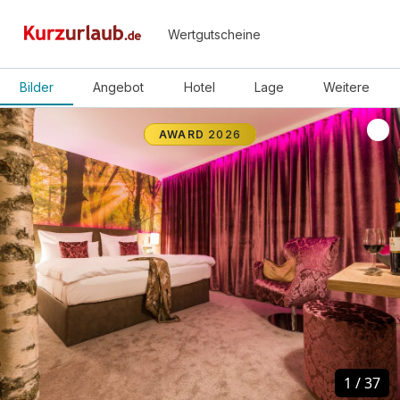
Wertgutscheine
Bilder
Angebot
Hotel
Lage
Weitere
AWARD
2026
1
1
/
/
37
37