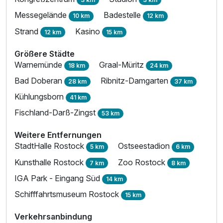
Messegelände
Badestelle
10 km
12 km
Strand
Kasino
12 km
15 km
Größere Städte
Warnemünde
Graal-Müritz
18 km
24 km
Bad Doberan
Ribnitz-Damgarten
28 km
37 km
Kühlungsborn
41 km
Fischland-Darß-Zingst
53 km
Weitere Entfernungen
StadtHalle Rostock
Ostseestadion
5 km
6 km
Kunsthalle Rostock
Zoo Rostock
7 km
8 km
IGA Park - Eingang Süd
14 km
Schifffahrtsmuseum Rostock
15 km
Verkehrsanbindung