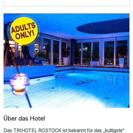
Doppelzimmer Komfort Klassik
2 Erwachsene
Über das Hotel
Ausstattung
Das TRIHOTEL ROSTOCK ist bekannt für das „kultigste“