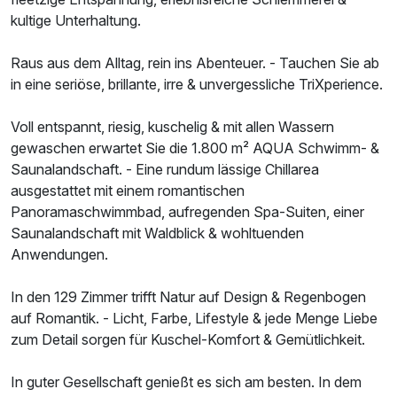
kultige Unterhaltung.
Raus aus dem Alltag, rein ins Abenteuer. - Tauchen Sie ab
in eine seriöse, brillante, irre & unvergessliche TriXperience.
Voll entspannt, riesig, kuschelig & mit allen Wassern
Ausstattung
gewaschen erwartet Sie die 1.800 m² AQUA Schwimm- &
Saunalandschaft. - Eine rundum lässige Chillarea
ausgestattet mit einem romantischen
Zusatznächte
Panoramaschwimmbad, aufregenden Spa-Suiten, einer
Saunalandschaft mit Waldblick & wohltuenden
Für 3 Tage
119,00 €
p.P. ab
Anwendungen.
In den 129 Zimmer trifft Natur auf Design & Regenbogen
auf Romantik. - Licht, Farbe, Lifestyle & jede Menge Liebe
zum Detail sorgen für Kuschel-Komfort & Gemütlichkeit.
Doppelzimmer Standard Klassik
2 Erwachsene
In guter Gesellschaft genießt es sich am besten. In dem