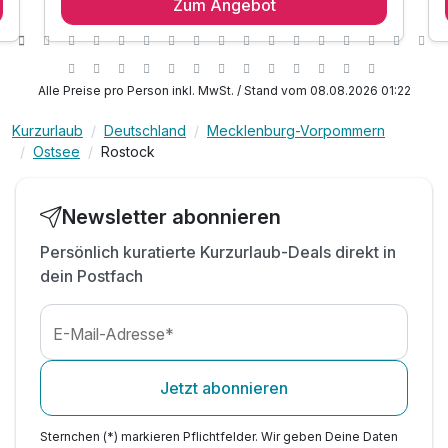
Zum Angebot
1 x edel vom Frühstücksbuffet mampfen, bis 11
Uhr
1 x cooler Summer-Begrüßungsdrink auf der
Terrasse
Alle Preise pro Person inkl. MwSt. / Stand vom 08.08.2026 01:22
inkl. Eintritt zur Wellnesslandschaft auf 1.800qm
mit Panoramasauna, Aroma Dampfbad,
Kurzurlaub
Deutschland
Mecklenburg-Vorpommern
Kräuterdampfbad
Ostsee
Rostock
Eisbrunnen, Tepidarium & Ruhebereich in der
Natur
Newsletter abonnieren
& stilvoll Fleetzen im Panoramaschwimmbad am
Wald
Persönlich kuratierte Kurzurlaub-Deals direkt in
inkl. flauschiger Bademantel & Saunatuch
dein Postfach
inkl. 10% Rabatt auf Speisen in allen Restaurants
inkl. Küchenparty mit Aperitif (Samstags)
E-Mail-Adresse*
inkl. Bus & Bahn Rundfahrten mit der Gästekarte
inkl. Nutzung W-Lan & Sky-TV
Jetzt abonnieren
Sternchen (*) markieren Pflichtfelder. Wir geben Deine Daten