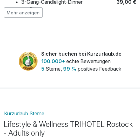
3-Gang-Candlelight-Dinner
39,00 €
pro Person
Mehr anzeigen
Fußreflexzonenmassage
55,00 €
pro Person (25 Minuten)
Sicher buchen bei Kurzurlaub.de
Haustier (NICHT im Standard Design
25,00 €
100.000+
echte Bewertungen
Zimmer möglich; Anzahl = Nächte)
5
Sterne,
99 %
positives Feedback
pro Nacht (1 Nacht)
Kopf- & Gesichtsmassage
45,00 €
pro Person (25 Minuten)
Kurzurlaub Sterne
Meersalz Peeling
46,00 €
Lifestyle & Wellness TRIHOTEL Rostock
pro Person (20 Minuten)
- Adults only