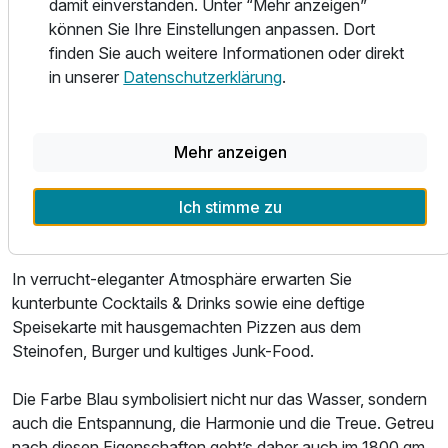
damit einverstanden. Unter “Mehr anzeigen”
Für 3 Tage
können Sie Ihre Einstellungen anpassen. Dort
99,00 €
p.P. ab
In unserer multifunktionalen Feel-Good-Area TRIBEHOLZ
finden Sie auch weitere Informationen oder direkt
können Sie was erleben! Stürzen Sie sich in einen
in unserer
Datenschutzerklärung
.
ultracoolen Mix aus Industrial-Jungle-Feeling, Lifestyle,
Erlebnis und Geschmacksexplosion – mit vielen
Lieblingsplätzen zum Chillen. Und vor allem: mit richtig
Mehr anzeigen
gutem Essen.
Ich stimme zu
Unser Geheimtipp: das ROCKTHEATER im Keller. Hier
heißt es raus aus der Normalität, rein ins Nachtleben.
In verrucht-eleganter Atmosphäre erwarten Sie
kunterbunte Cocktails & Drinks sowie eine deftige
Speisekarte mit hausgemachten Pizzen aus dem
Steinofen, Burger und kultiges Junk-Food.
Die Farbe Blau symbolisiert nicht nur das Wasser, sondern
auch die Entspannung, die Harmonie und die Treue. Getreu
nach diesen Eigenschaften geht’s daher auch im 1800 qm