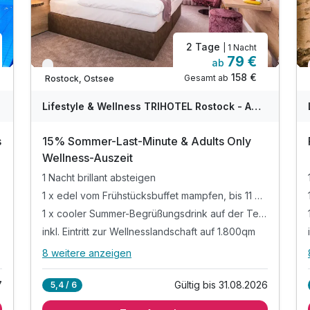
2 Tage
| 1 Nacht
79 €
ab
Nur noch bis August
158 €
Gesamt ab
Rostock, Ostsee
A
WAR
W
Lifestyle & Wellness TRIHOTEL Rostock - Adults only
D
202
2
s
15% Sommer-Last-Minute & Adults Only
6
6
Wellness-Auszeit
1 Nacht brillant absteigen
1 x edel vom Frühstücksbuffet mampfen, bis 11 Uhr
1 x cooler Summer-Begrüßungsdrink auf der Terrasse
inkl. Eintritt zur Wellnesslandschaft auf 1.800qm
8 weitere anzeigen
Alle Inklusivleistungen
12 enthalten
7
Gültig bis 31.08.2026
5,4 / 6
1 Nacht brillant absteigen