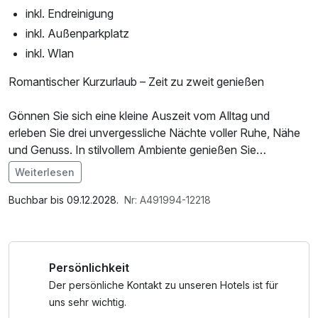
inkl. Endreinigung
inkl. Außenparkplatz
inkl. Wlan
Romantischer Kurzurlaub – Zeit zu zweit genießen
Gönnen Sie sich eine kleine Auszeit vom Alltag und
erleben Sie drei unvergessliche Nächte voller Ruhe, Nähe
und Genuss. In stilvollem Ambiente genießen Sie
gemeinsame Zeit, ohne Termine, ohne Eile – dafür mit
Weiterlesen
umso mehr Gefühl.
Im Angebot enthalten
Parkplatz, W-LAN Nutzung / Internetnutzung
Buchbar bis 09.12.2028.
Nr: A491994-12218
Starten Sie jeden Morgen entspannt mit einem liebevoll
zubereiteten Frühstück, das keine Wünsche offenlässt.
Nach einem erlebnisreichen Tag oder einem gemütlichen
Persönlichkeit
Spaziergang lädt unsere Sauna zum Abschalten und
Durchatmen ein. Wärme, Ruhe und Entspannung schaffen
Der persönliche Kontakt zu unseren Hotels ist für
den perfekten Rahmen für Ihren romantischen Kurzurlaub.
uns sehr wichtig.