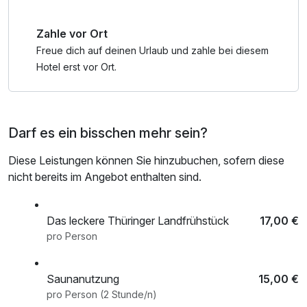
Ihr Arrangement auf einen Blick:
Zahle vor Ort
3 Übernachtungen in komfortabler Wohlfühlatmosphäre
Freue dich auf deinen Urlaub und zahle bei diesem
Tägliches Frühstück für einen genussvollen Start in den
Hotel erst vor Ort.
Tag
Nutzung des Saunabereichs zum Entspannen und
Abschalten
Darf es ein bisschen mehr sein?
Ob zum Jahrestag, als kleine Überraschung oder einfach,
Diese Leistungen können Sie hinzubuchen, sofern diese
um sich wieder einmal ganz bewusst Zeit füreinander zu
nicht bereits im Angebot enthalten sind.
nehmen – dieser romantische Kurzurlaub schafft
Erinnerungen, die bleiben.
Das leckere Thüringer Landfrühstück
17,00 €
pro Person
Saunanutzung
15,00 €
pro Person (2 Stunde/n)