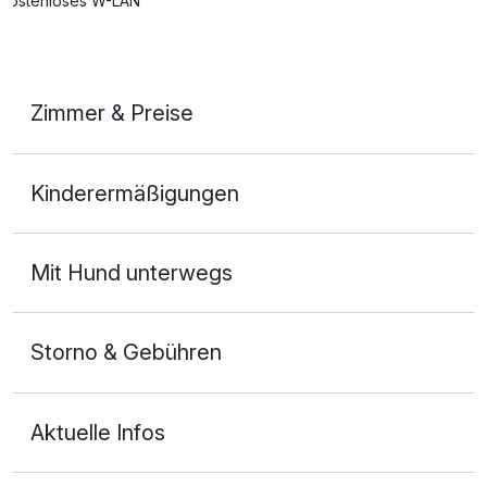
Kostenloses W-LAN
Zimmer & Preise
1-Raum Appartement
Kinderermäßigungen
2 Erwachsene und 2 Kinder
Mit Hund unterwegs
Storno & Gebühren
Aktuelle Infos