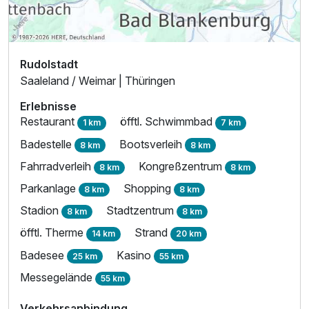
Rudolstadt
Saaleland / Weimar | Thüringen
Erlebnisse
Restaurant
öfftl. Schwimmbad
1 km
7 km
Badestelle
Bootsverleih
8 km
8 km
Fahrradverleih
Kongreßzentrum
8 km
8 km
Ausstattung
Parkanlage
Shopping
8 km
8 km
Stadion
Stadtzentrum
Für 4 Tage
156,00 €
8 km
8 km
p.P. ab
öfftl. Therme
Strand
14 km
20 km
Badesee
Kasino
25 km
55 km
Messegelände
55 km
Doppelzimmer mit Balkon
Verkehrsanbindung