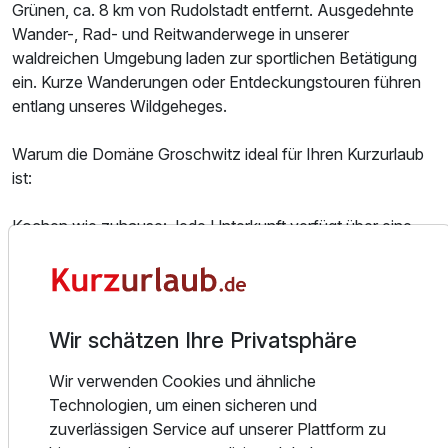
Grünen, ca. 8 km von Rudolstadt entfernt. Ausgedehnte
Wander-, Rad- und Reitwanderwege in unserer
3-Raum Appartement A
waldreichen Umgebung laden zur sportlichen Betätigung
2 Erwachsene und 3 Kinder
ein. Kurze Wanderungen oder Entdeckungstouren führen
entlang unseres Wildgeheges.
Warum die Domäne Groschwitz ideal für Ihren Kurzurlaub
ist:
Kochen wie zuhause: Jede Unterkunft verfügt über eine
moderne Küche – ideal für Selbstversorger.
Natur direkt vor der Haustür: Starten Sie Wanderungen,
Winterspaziergänge oder Schneetouren unmittelbar vom
Wir schätzen Ihre Privatsphäre
Hof aus – unberührte Landschaften inklusive.
Erholung nach Wunsch: Buchen Sie ganz flexibel Sauna
Wir verwenden Cookies und ähnliche
oder ein leckeres Thüringer Landfrühstück hinzu – genau
Technologien, um einen sicheren und
dann, wenn Sie es möchten.
Ausstattung
zuverlässigen Service auf unserer Plattform zu