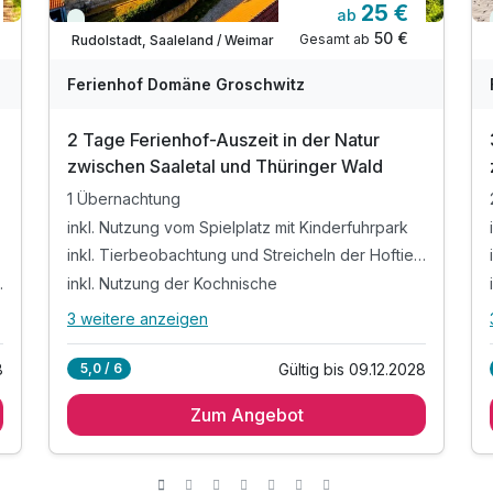
25 €
ab
Immer verfügbar
50 €
Gesamt ab
Rudolstadt, Saaleland / Weimar
Ferienhof Domäne Groschwitz
2 Tage Ferienhof-Auszeit in der Natur
zwischen Saaletal und Thüringer Wald
1 Übernachtung
inkl. Nutzung vom Spielplatz mit Kinderfuhrpark
inkl. Tierbeobachtung und Streicheln der Hoftiere
n der Hoftiere
inkl. Nutzung der Kochnische
3 weitere anzeigen
Alle Inklusivleistungen
7 enthalten
8
Gültig bis 09.12.2028
5,0 / 6
1 Übernachtung
Zum Angebot
inkl. Nutzung vom Spielplatz mit Kinderfuhrpark
inkl. Tierbeobachtung und Streicheln der
Hoftiere