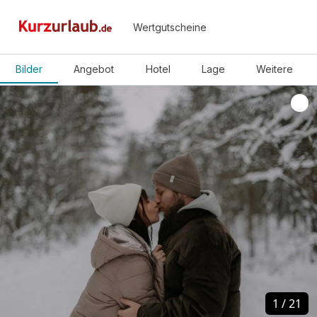
Wertgutscheine
Bilder
Angebot
Hotel
Lage
Weitere
1
1
/
/
21
21