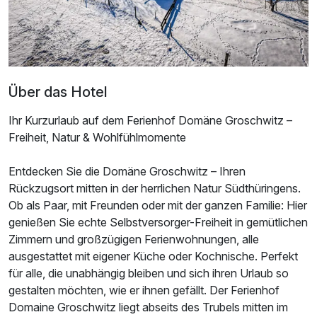
Über das Hotel
Ihr Kurzurlaub auf dem Ferienhof Domäne Groschwitz –
Freiheit, Natur & Wohlfühlmomente
Entdecken Sie die Domäne Groschwitz – Ihren
Ausstattung
Rückzugsort mitten in der herrlichen Natur Südthüringens.
Ob als Paar, mit Freunden oder mit der ganzen Familie: Hier
Zusatznächte
genießen Sie echte Selbstversorger-Freiheit in gemütlichen
Zimmern und großzügigen Ferienwohnungen, alle
ausgestattet mit eigener Küche oder Kochnische. Perfekt
Für 4 Tage
171,00 €
p.P. ab
für alle, die unabhängig bleiben und sich ihren Urlaub so
gestalten möchten, wie er ihnen gefällt. Der Ferienhof
Domaine Groschwitz liegt abseits des Trubels mitten im