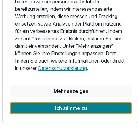
bieten sowie um personalisierte Inhalte
Ruhe & Entschleunigung: Weit weg vom Alltag, nah an
Zusatznächte
bereitzustellen, indem wir interessenbasierte
Feldern, Wäldern und klarer Luft.
Werbung erstellen, diese messen und Tracking
Ob winterliche Auszeit, Frühlingsabenteuer oder
einsetzen sowie Analysen der Plattformnutzung
Für 4 Tage
268,50 €
p.P. ab
entspannte Sommertage – die Domäne Groschwitz
für ein verbessertes Erlebnis durchführen. Indem
schenkt Ihnen das Gefühl von Freiheit und
Sie auf "Ich stimme zu" klicken, erklären Sie sich
Naturverbundenheit.
damit einverstanden. Unter “Mehr anzeigen”
Jetzt Ihren Kurzurlaub buchen und echte Landidylle
können Sie Ihre Einstellungen anpassen. Dort
erleben!
finden Sie auch weitere Informationen oder direkt
3-Raum Appartement B
in unserer
Datenschutzerklärung
.
Nebenkosten inkl. Bettwäsche, Handtücher und
2 Erwachsene und 3 Kinder
Ausstattung zur Selbstverpflegung und die Reinigung bei
Abreise sind im Preis enthalten.
Mehr anzeigen
Ich stimme zu
Alle Infos zum Ferienhof Domäne Groschwitz