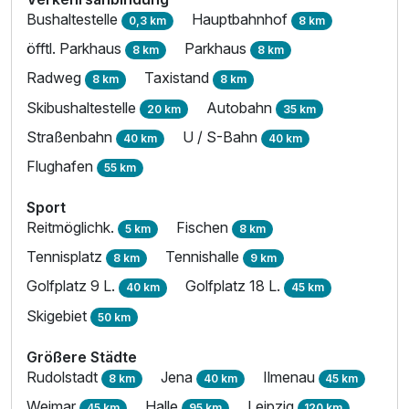
2 Erwachsene
Bushaltestelle
Hauptbahnhof
0,3 km
8 km
öfftl. Parkhaus
Parkhaus
8 km
8 km
Radweg
Taxistand
8 km
8 km
Skibushaltestelle
Autobahn
20 km
35 km
Straßenbahn
U / S-Bahn
40 km
40 km
Flughafen
55 km
Sport
Reitmöglichk.
Fischen
5 km
8 km
Tennisplatz
Tennishalle
8 km
9 km
Golfplatz 9 L.
Golfplatz 18 L.
40 km
45 km
Skigebiet
50 km
Ausstattung
Größere Städte
Rudolstadt
Jena
Ilmenau
8 km
40 km
45 km
Zusatznächte
Weimar
Halle
Leipzig
45 km
95 km
120 km