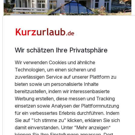
Wir schätzen Ihre Privatsphäre
Über das Hotel
Wir verwenden Cookies und ähnliche
ANKOMMEN UND WOHLFÜHLEN
Technologien, um einen sicheren und
Ankommen und sich wohlfühlen – das ist Urlaub auf
zuverlässigen Service auf unserer Plattform zu
Usedom in den Meeressterne Schloßappartements im
bieten sowie um personalisierte Inhalte
Kaiserbad Heringsdorf auf der Insel Usedom. Lassen Sie
bereitzustellen, indem wir interessenbasierte
Ausstattung
sich von uns kulinarisch überraschen und in familiärer
Werbung erstellen, diese messen und Tracking
Atmosphäre willkommen heißen.
einsetzen sowie Analysen der Plattformnutzung
Zusatznächte
für ein verbessertes Erlebnis durchführen. Indem
Besuchen Sie die Schloßappartements auf dem Kulm im
Sie auf "Ich stimme zu" klicken, erklären Sie sich
Kaiserbad Heringsdorf. Modern eingerichtete
Für 3 Tage
413,00 €
damit einverstanden. Unter “Mehr anzeigen”
p.P. ab
Appartements mit Liebe zum Detail und teilweise Meerblick
können Sie Ihre Einstellungen anpassen. Dort