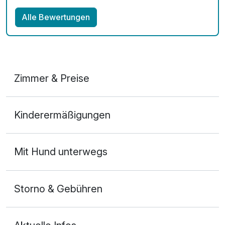
Alle Bewertungen
Zimmer & Preise
2-Raum Appartement
Kinderermäßigungen
2 Erwachsene
Mit Hund unterwegs
Storno & Gebühren