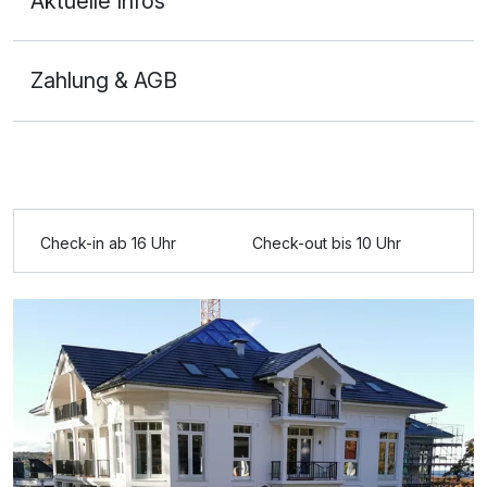
Aktuelle Infos
Zahlung & AGB
Ausstattung
Zusatznächte
Check-in ab 16 Uhr
Check-out bis 10 Uhr
Für 3 Tage
219,00 €
p.P. ab
3-Raum Appartement
2 Erwachsene und 2 Kinder