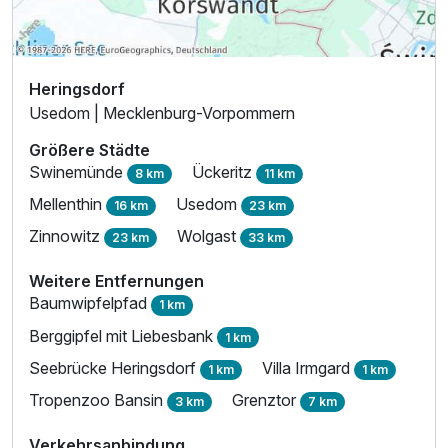
Heringsdorf
Usedom | Mecklenburg-Vorpommern
Größere Städte
Swinemünde
Ückeritz
8 km
11 km
Mellenthin
Usedom
16 km
23 km
Zinnowitz
Wolgast
23 km
33 km
Weitere Entfernungen
Baumwipfelpfad
1 km
Berggipfel mit Liebesbank
1 km
Seebrücke Heringsdorf
Villa Irmgard
1 km
1 km
Tropenzoo Bansin
Grenztor
3 km
7 km
Verkehrsanbindung