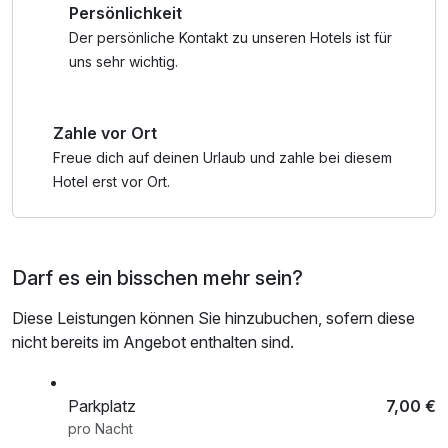
Persönlichkeit
Appartementhäusern entfernt.
Der persönliche Kontakt zu unseren Hotels ist für
Eine warme und herzliche Atmosphäre, ergänzt von einer
uns sehr wichtig.
wahren Wellnessoase, einem Restaurant mit allerhand
Köstlichem und einer Bar mit über 120 Sorten Gin. Besser
Zahle vor Ort
könnte man den perfekten Ort für einen Urlaub auf
Usedom kaum beschreiben.
Freue dich auf deinen Urlaub und zahle bei diesem
Hotel erst vor Ort.
Buchen Sie jetzt unser Kennenlernen-Angebot in den
Schloßappartements Heringsdorf!
Darf es ein bisschen mehr sein?
Christin Hoppe - HOTELDIREKTORIN
Diese Leistungen können Sie hinzubuchen, sofern diese
nicht bereits im Angebot enthalten sind.
Parkplatz
7,00 €
pro Nacht