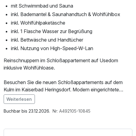
mit Schwimmbad und Sauna
inkl. Bademantel & Saunahandtuch & Wohlfühlbox
inkl. Wohlfühlpaketäsche
inkl. 1 Flasche Wasser zur Begrüßung
inkl. Bettwäsche und Handtücher
inkl. Nutzung von High-Speed-W-Lan
Reinschnuppern im Schloßappartement auf Usedom
inklusive Wohlfühloase.
Besuchen Sie die neuen Schloßappartements auf dem
Kulm im Kaiserbad Heringsdorf. Modern eingerichtete
Appartements mit Liebe zum Detail und teilweise Meerblick
Weiterlesen
bieten Ihnen alles, was Ihr Urlaubs-Herz begehrt.
Buchbar bis 23.12.2026.
Nr: A492105-10845
Blicken Sie über die Bäderarchitektur, gehen Sie am Strand
und der Promenade spazieren, denn der Ortskern ist nur
wenige Minuten und ein paar Höhenmeter von den