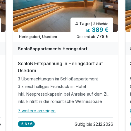
4 Tage
| 3 Nächte
389 €
ab
Verfügbar bis Dezember
778 €
Gesamt ab
Heringsdorf, Usedom
Schloßappartements Heringsdorf
Schloß Entspannung in Heringsdorf auf
Usedom
3 Übernachtungen im Schloßappartement
3 x reichhaltiges Frühstück im Hotel
inkl. Nespressokapseln bei Anreise auf dem Zimmer
inkl. Eintritt in die romantische Wellnessoase
7 weitere anzeigen
Alle Inklusivleistungen
11 enthalten
6
Gültig bis 22.12.2026
5,6 / 6
3 Übernachtungen im Schloßappartement