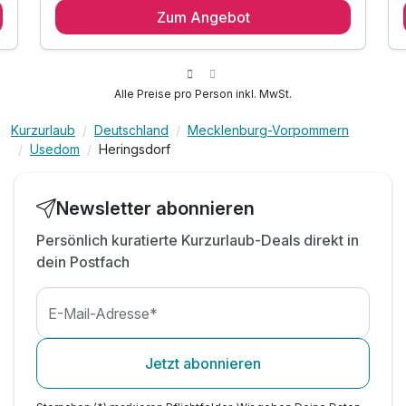
Zum Angebot
3 x reichhaltiges Frühstück im Hotel
inkl. Nespressokapseln bei Anreise auf dem
Zimmer
inkl. Eintritt in die romantische Wellnessoase
Alle Preise pro Person inkl. MwSt.
mit Schwimmbad und Sauna
inkl. Bademantel & Saunahandtuch & Wohlfühlbox
Kurzurlaub
Deutschland
Mecklenburg-Vorpommern
Usedom
Heringsdorf
1 x Genießer Guthaben in Höhe von 100,00 EUR
inkl. Nutzung von High-Speed-W-Lan
inkl. Bettwäsche und Handtücher
Newsletter abonnieren
1 Krug hausgemachte Limonade bei der Anreise
Persönlich kuratierte Kurzurlaub-Deals direkt in
1 regionales Produkt auf dem Zimmer zur Anreise
dein Postfach
E-Mail-Adresse*
Jetzt abonnieren