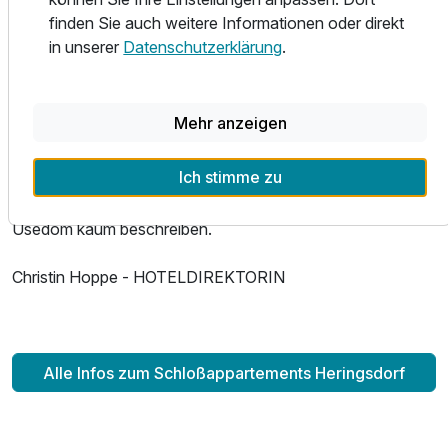
bieten Ihnen alles, was Ihr Urlaubs-Herz begehrt.
finden Sie auch weitere Informationen oder direkt
Blicken Sie über die Bäderarchitektur, gehen Sie am Strand
in unserer
Datenschutzerklärung
.
und der Promenade spazieren, denn der Ortskern ist nur
wenige Minuten und ein paar Höhenmeter von den
Appartementhäusern entfernt.
Mehr anzeigen
Eine warme und herzliche Atmosphäre, ergänzt von einer
wahren Wellnessoase, einem Restaurant mit allerhand
Ich stimme zu
Köstlichem und einer Bar mit über 120 Sorten Gin. Besser
könnte man den perfekten Ort für einen Urlaub auf
Usedom kaum beschreiben.
Christin Hoppe - HOTELDIREKTORIN
Alle Infos zum Schloßappartements Heringsdorf