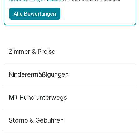
Alle Bewertungen
Zimmer & Preise
Doppelzimmer
Kinderermäßigungen
2 Erwachsene und 1 Kind
Mit Hund unterwegs
Storno & Gebühren