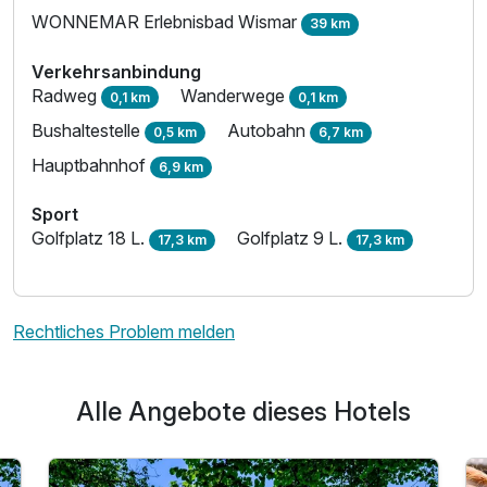
WONNEMAR Erlebnisbad Wismar
39 km
Verkehrsanbindung
Radweg
Wanderwege
0,1 km
0,1 km
Bushaltestelle
Autobahn
0,5 km
6,7 km
Hauptbahnhof
6,9 km
Sport
Golfplatz 18 L.
Golfplatz 9 L.
17,3 km
17,3 km
Rechtliches Problem melden
Alle Angebote dieses Hotels