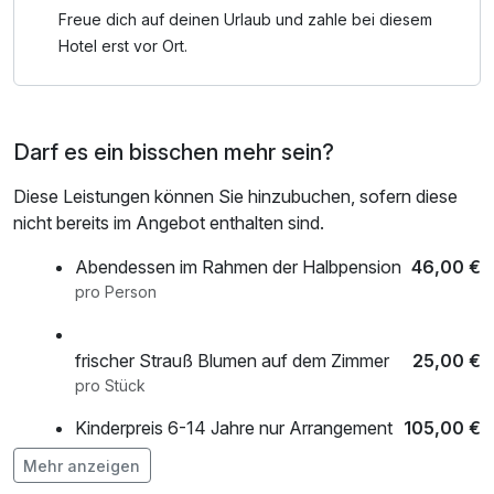
sondern beherbergt auch wertvolle Kunstwerke und
Freue dich auf deinen Urlaub und zahle bei diesem
Grabstätten.
Hotel erst vor Ort.
Altstadt: Die Altstadt von Schwerin lädt zum Bummeln ein.
Hier finden Sie charmante kopfsteingepflasterte Straßen,
Darf es ein bisschen mehr sein?
schöne Fachwerkhäuser und gemütliche Cafés. Verpassen
Sie nicht den Markt mit seinen frischen regionalen
Diese Leistungen können Sie hinzubuchen, sofern diese
Produkten.
nicht bereits im Angebot enthalten sind.
Schweriner See: Der Schweriner See ist der viertgrößte
Abendessen im Rahmen der Halbpension
46,00 €
See in Deutschland und ein Paradies für Wassersportler.
pro Person
Sie können eine Bootstour machen, schwimmen, segeln
oder einfach nur die malerische Aussicht auf den See
frischer Strauß Blumen auf dem Zimmer
25,00 €
genießen.
pro Stück
Kinderpreis 6-14 Jahre nur Arrangement
105,00 €
"Willkommen im Schweriner Zoo"
Mehr anzeigen
pro Person