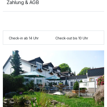
Zahlung & AGB
Ausstattung
Check-in ab 14 Uhr
Check-out bis 10 Uhr
Zusatznächte
Für 4 Tage
324,50 €
p.P. ab
Einzelzimmer
1 Erwachsenen