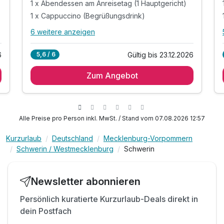
1 x Abendessen am Anreisetag (1 Hauptgericht)
1 x Cappuccino (Begrüßungsdrink)
6 weitere anzeigen
Alle Inklusivleistungen
10 enthalten
6
Gültig bis 23.12.2026
5,6 / 6
1 Übernachtung
Zum Angebot
1 x Verwöhn- Frühstück vom Bufett
1 x Abendessen am Anreisetag (1 Hauptgericht)
1 x Cappuccino (Begrüßungsdrink)
inkl. täglich 1 Flasche Wasser auf dem Zimmer
Alle Preise pro Person inkl. MwSt. / Stand vom 07.08.2026 12:57
inkl. Stadtplan für Entdeckertouren & Sightseeing
Kurzurlaub
Deutschland
Mecklenburg-Vorpommern
inkl. Nutzung unserer Gäste- App
Schwerin / Westmecklenburg
Schwerin
inkl. freie Nutzung der Sonnenliegen
inkl. Nutzung W-Lan
inkl. Parkplatz
Newsletter abonnieren
Persönlich kuratierte Kurzurlaub-Deals direkt in
dein Postfach