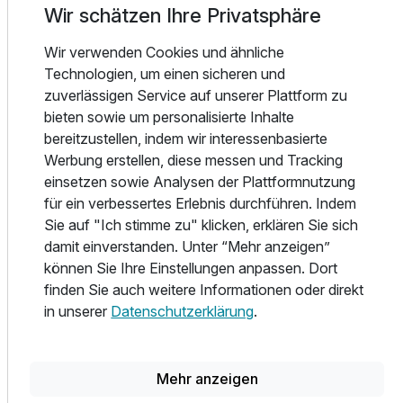
Wir schätzen Ihre Privatsphäre
zur Verfügung. Alle Räumlichkeiten sind hell und freundlich
eingerichtet und mit modernem Komfort ausgestattet. Die
Wir verwenden Cookies und ähnliche
Bäder wurden 2015 frisch renoviert.
Technologien, um einen sicheren und
zuverlässigen Service auf unserer Plattform zu
Sehr gerne heißen wir auch kleine Gäste bei uns
bieten sowie um personalisierte Inhalte
willkommen! Kinder bis 6 Jahre dürfen sogar kostenlos im
bereitzustellen, indem wir interessenbasierte
Bett der Eltern schlafen.
Werbung erstellen, diese messen und Tracking
einsetzen sowie Analysen der Plattformnutzung
In unserem Restaurant zaubert der Küchenchef neben
für ein verbessertes Erlebnis durchführen. Indem
unserem morgendlichen Frühstücksbuffet viele köstliche
Sie auf "Ich stimme zu" klicken, erklären Sie sich
Gerichte á la carte. Neben klassischen Gerichten finden Sie
damit einverstanden. Unter “Mehr anzeigen”
typische Speisen aus Mecklenburg-Vorpommern sowie
können Sie Ihre Einstellungen anpassen. Dort
eine ansprechende Auswahl für Vegetarier und Veganer
finden Sie auch weitere Informationen oder direkt
auf der Karte. Bei der Zubereitung verwenden wir
in unserer
Datenschutzerklärung
.
vorzugsweise regionale Produkte. Wir haben Weine aus
unterschiedlichen Anbaugebieten und diverse gepflegte
Biere im Ausschank. Natürlich bewirten wir hier nicht nur
Mehr anzeigen
unsere Hotelgäste, sondern alle Liebhaber der gepflegten,