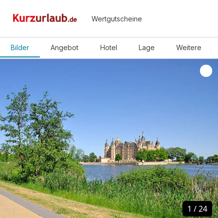
Wertgutscheine
Bilder
Angebot
Hotel
Lage
Weitere
1
1
/
/
24
24