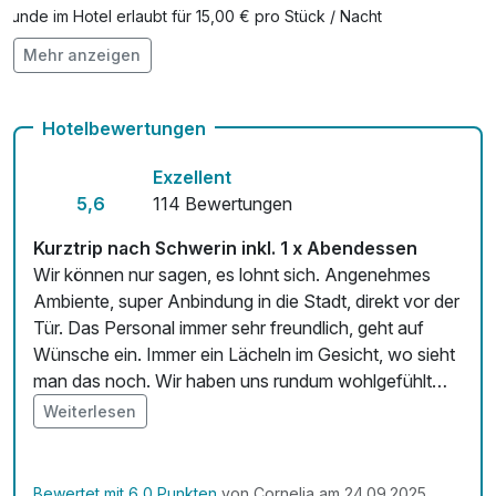
Hunde im Hotel erlaubt für 15,00 € pro Stück / Nacht
Mehr anzeigen
Auch vegetarische Speisen
Kostenloses W-LAN
Hotelbewertungen
Exzellent
5,6
114 Bewertungen
Kurztrip nach Schwerin inkl. 1 x Abendessen
Wir können nur sagen, es lohnt sich. Angenehmes
Ambiente, super Anbindung in die Stadt, direkt vor der
Tür. Das Personal immer sehr freundlich, geht auf
Wünsche ein. Immer ein Lächeln im Gesicht, wo sieht
man das noch. Wir haben uns rundum wohlgefühlt
und kommen bestimmt noch mal wieder
Weiterlesen
Bewertet mit 6,0 Punkten
von Cornelia am 24.09.2025