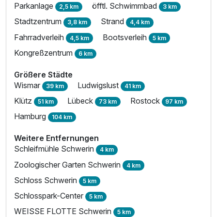
Parkanlage
öfftl. Schwimmbad
2,5 km
3 km
Stadtzentrum
Strand
3,8 km
4,4 km
Fahrradverleih
Bootsverleih
4,5 km
5 km
Kongreßzentrum
6 km
Größere Städte
Wismar
Ludwigslust
39 km
41 km
Klütz
Lübeck
Rostock
51 km
73 km
97 km
Hamburg
104 km
Weitere Entfernungen
Schleifmühle Schwerin
4 km
Zoologischer Garten Schwerin
4 km
Schloss Schwerin
5 km
Schlosspark-Center
5 km
WEISSE FLOTTE Schwerin
5 km