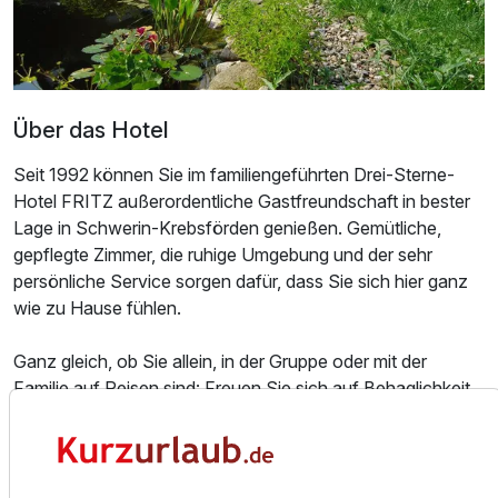
Über das Hotel
Seit 1992 können Sie im familiengeführten Drei-Sterne-
Hotel FRITZ außerordentliche Gastfreundschaft in bester
Lage in Schwerin-Krebsförden genießen. Gemütliche,
gepflegte Zimmer, die ruhige Umgebung und der sehr
persönliche Service sorgen dafür, dass Sie sich hier ganz
wie zu Hause fühlen.
Ausstattung
Ganz gleich, ob Sie allein, in der Gruppe oder mit der
Familie auf Reisen sind: Freuen Sie sich auf Behaglichkeit,
Ruhe und Erholung im FRITZ Hotel. Unser Zimmerangebot
Zusatznächte
umfasst 3 Einzelzimmer und 19 Doppelzimmer. Eine
Aufbettung zum Dreibettzimmer ist selbstverständlich
Für 4 Tage
437,00 €
p.P. ab
möglich, zusätzlich steht in unserem Haus ein Appartement