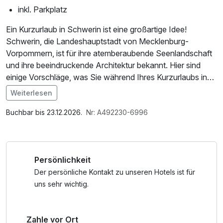
inkl. Parkplatz
Ein Kurzurlaub in Schwerin ist eine großartige Idee!
Schwerin, die Landeshauptstadt von Mecklenburg-
Vorpommern, ist für ihre atemberaubende Seenlandschaft
und ihre beeindruckende Architektur bekannt. Hier sind
einige Vorschläge, was Sie während Ihres Kurzurlaubs in
Schwerin unternehmen können:
Weiterlesen
Im Angebot enthalten
Schweriner Schloss: Das Schweriner Schloss ist eines der
1 Flasche Mineralwasser, Parkplatz, W-LAN Nutzung /
Buchbar bis 23.12.2026.
Nr: A492230-6996
Wahrzeichen der Stadt und liegt malerisch auf einer Insel
Internetnutzung, Willkommensgeschenk
im Schweriner See. Es ist ein beeindruckendes Schloss im
Stil des Historismus und beherbergt heute das
Persönlichkeit
Mecklenburgische Staatstheater sowie das Staatliche
Museum Schwerin.
Der persönliche Kontakt zu unseren Hotels ist für
uns sehr wichtig.
Schweriner Dom: Der Schweriner Dom ist eine
beeindruckende gotische Kathedrale, die hoch über der
Zahle vor Ort
Stadt thront. Er ist nicht nur ein architektonisches Juwel,