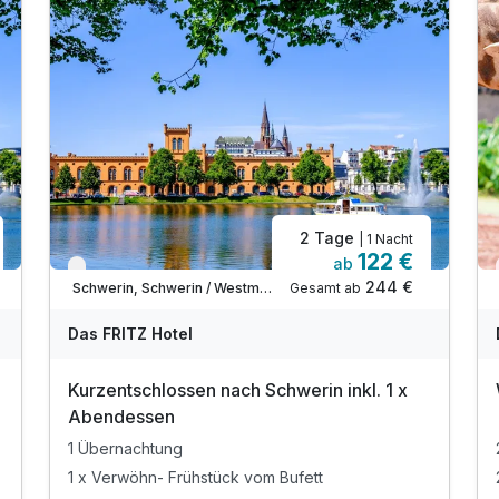
2 Tage
| 1 Nacht
122 €
ab
Verfügbar bis Dezember
244 €
Gesamt ab
Schwerin, Schwerin / Westmecklenburg
Das FRITZ Hotel
Kurzentschlossen nach Schwerin inkl. 1 x
Abendessen
1 Übernachtung
1 x Verwöhn- Frühstück vom Bufett