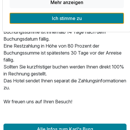
Mehr anzeigen
Haftung).
Vorauszahlung:
Ich stimme zu
Eine Anzahlung in Höhe von 20 Prozent der
Buchungssumme ist innerhalb 14 Tage nach dem
Doppelzimmer C
Buchungsdatum fällig.
2 Erwachsene
Eine Restzahlung in Höhe von 80 Prozent der
Buchungssumme ist spätestens 30 Tage vor der Anreise
fällig.
Sollten Sie kurzfristiger buchen werden Ihnen direkt 100%
in Rechnung gestellt.
Das Hotel sendet Ihnen separat die Zahlungsinformationen
zu.
Wir freuen uns auf Ihren Besuch!
Alle Infos zum Karl's Burg