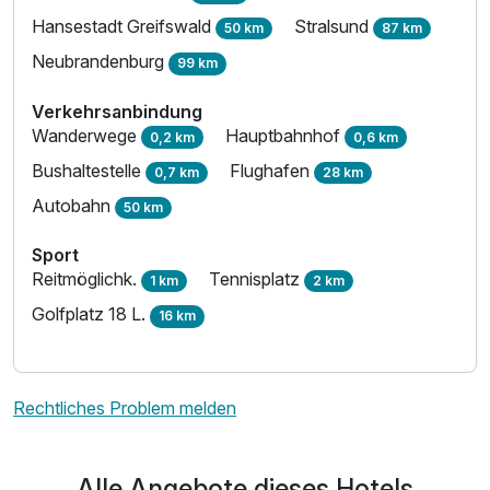
Hansestadt Greifswald
Stralsund
50 km
87 km
Neubrandenburg
99 km
Verkehrsanbindung
Wanderwege
Hauptbahnhof
0,2 km
0,6 km
Bushaltestelle
Flughafen
0,7 km
28 km
Autobahn
50 km
Sport
Reitmöglichk.
Tennisplatz
1 km
2 km
Golfplatz 18 L.
16 km
Rechtliches Problem melden
Alle Angebote dieses Hotels