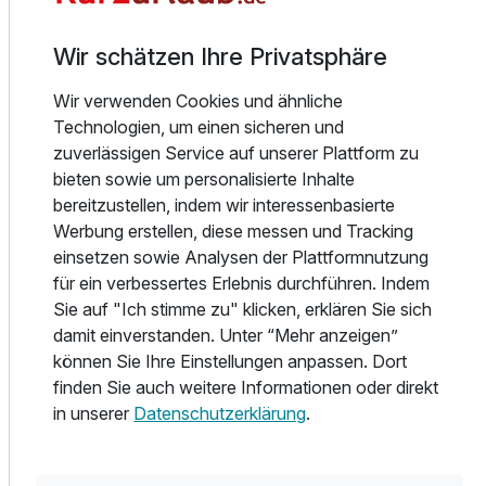
dürfen natürlich auch nicht fehlen.
Wir schätzen Ihre Privatsphäre
Aufgrund der vorteilhaften Lage des Hauses in „Kölpinsee“
können Sie sich von hier auf Wanderungen und
Wir verwenden Cookies und ähnliche
Radtouren durch die malerische Landschaft an der
Ausstattung
Technologien, um einen sicheren und
Ostseeküste begeben.
zuverlässigen Service auf unserer Plattform zu
Ebenso besteht die Möglichkeit, bei schönem Wetter auf
Für 4 Tage
bieten sowie um personalisierte Inhalte
180,00 €
p.P. ab
der Sonnenterrasse des Restaurants zu entspannen.
bereitzustellen, indem wir interessenbasierte
Werbung erstellen, diese messen und Tracking
Hunde nur auf Anfrage erlaubt. (geg. Gebühr)
einsetzen sowie Analysen der Plattformnutzung
für ein verbessertes Erlebnis durchführen. Indem
Ihr Fahrzeug können Sie auf dem Parkplatz am Hotel Karl
Sie auf "Ich stimme zu" klicken, erklären Sie sich
Burg gegen eine Gebühr von 6,00 Euro pro Nacht
Doppelzimmer B
damit einverstanden. Unter “Mehr anzeigen”
abstellen.
2 Erwachsene
können Sie Ihre Einstellungen anpassen. Dort
Den Bahnhof Kölpinsee erreichen Sie wiederum nach 600
finden Sie auch weitere Informationen oder direkt
m.
Ausstattung
in unserer
Datenschutzerklärung
.
E-Bikes können kostenpflichtig ( 3,00 Euro pro
Für 4 Tage
190,00 €
Fahrrad/Nacht inkl. Ladung) untergestellt werden (ohne
p.P. ab