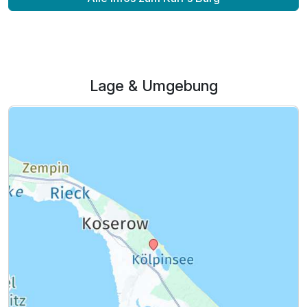
Ausstattung
Für 4 Tage
200,00 €
p.P. ab
Lage & Umgebung
Doppelzimmer Komfort
2 Erwachsene
Ausstattung
Für 4 Tage
210,00 €
p.P. ab