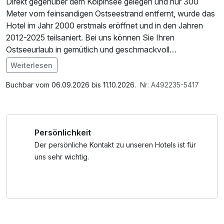
Direkt gegenüber dem Kölpinsee gelegen und nur 300
Meter vom feinsandigen Ostseestrand entfernt, wurde das
Hotel im Jahr 2000 erstmals eröffnet und in den Jahren
2012-2025 teilsaniert. Bei uns können Sie Ihren
Ostseeurlaub in gemütlich und geschmackvoll
eingerichteten Einzelzimmern, Doppelzimmern oder
Weiterlesen
Appartements genießen. Unsere Zimmer und
Im Angebot enthalten
Appartements verfügen zum Teil über eine Terrasse oder
W-LAN Nutzung / Internetnutzung, Shuttleservice
Buchbar vom 06.09.2026 bis 11.10.2026.
Nr: A492235-5417
einen Balkon sowie über ein Badezimmer mit Dusche/WC,
vom/zum Bahnhof
Minikühlschrank, Radio, SAT-TV, und Zimmersafe. In
einigen Zimmern und Appartements ist die
Persönlichkeit
(kostenpflichtige) Mitnahme von Hunden (bis 50 cm)
gestattet.
Der persönliche Kontakt zu unseren Hotels ist für
uns sehr wichtig.