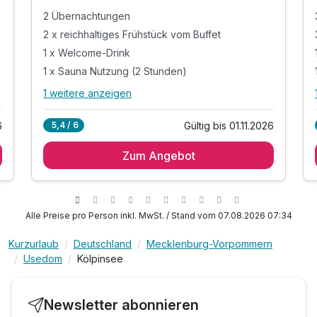
2 Übernachtungen
2 x reichhaltiges Frühstück vom Buffet
1 x Welcome-Drink
1 x Sauna Nutzung (2 Stunden)
1 weitere anzeigen
Alle Inklusivleistungen
5 enthalten
6
Gültig bis 01.11.2026
5,4 / 6
2 Übernachtungen
Zum Angebot
2 x reichhaltiges Frühstück vom Buffet
1 x Welcome-Drink
1 x Sauna Nutzung (2 Stunden)
1 x WLAN
Alle Preise pro Person inkl. MwSt. / Stand vom 07.08.2026 07:34
Kurzurlaub
Deutschland
Mecklenburg-Vorpommern
Usedom
Kölpinsee
Newsletter abonnieren