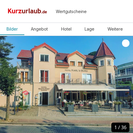
Wertgutscheine
Bilder
Angebot
Hotel
Lage
Weitere
1
1
/
/
36
36