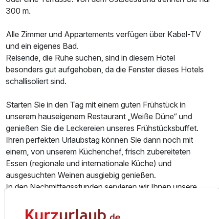
Ausstattung
300 m.
Für 4 Tage
Alle Zimmer und Appartements verfügen über Kabel-TV
220,00 €
p.P. ab
und ein eigenes Bad.
Reisende, die Ruhe suchen, sind in diesem Hotel
besonders gut aufgehoben, da die Fenster dieses Hotels
schallisoliert sind.
Doppelzimmer A
Starten Sie in den Tag mit einem guten Frühstück in
2 Erwachsene
unserem hauseigenem Restaurant „Weiße Düne“ und
genießen Sie die Leckereien unseres Frühstücksbuffet.
Ihren perfekten Urlaubstag können Sie dann noch mit
einem, von unserem Küchenchef, frisch zubereiteten
Essen (regionale und internationale Küche) und
ausgesuchten Weinen ausgiebig genießen.
In den Nachmittagsstunden servieren wir Ihnen unsere
selbst gebackenen Kuchen, sowie Torten. Original
italienisches Eis und erlesene Kaffee- und Teespezialitäten