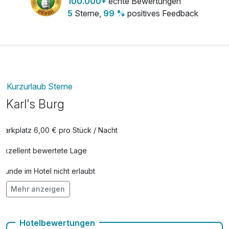
100.000+
echte Bewertungen
5
Sterne,
99 %
positives Feedback
Kurzurlaub Sterne
Karl's Burg
Parkplatz 6,00 € pro Stück / Nacht
Exzellent bewertete Lage
Hunde im Hotel nicht erlaubt
Mehr anzeigen
Kostenloses W-LAN
Zimmerservice verfügbar
Hotelbewertungen