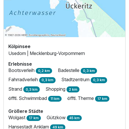
Kölpinsee
Usedom | Mecklenburg-Vorpommern
Erlebnisse
Bootsverleih
Badestelle
0,2 km
0,3 km
Fahrradverleih
Stadtzentrum
0,3 km
0,3 km
Strand
Shopping
0,3 km
2 km
öfftl. Schwimmbad
öfftl. Therme
11 km
17 km
Größere Städte
Wolgast
Gützkow
17 km
45 km
Hansestadt Anklam
49 km