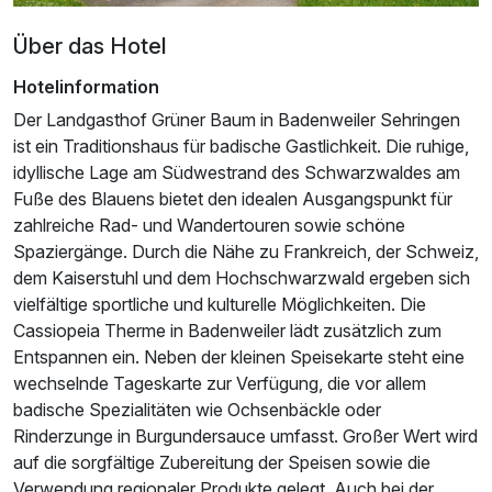
Über das Hotel
Hotelinformation
Der Landgasthof Grüner Baum in Badenweiler Sehringen
ist ein Traditionshaus für badische Gastlichkeit. Die ruhige,
idyllische Lage am Südwestrand des Schwarzwaldes am
Fuße des Blauens bietet den idealen Ausgangspunkt für
zahlreiche Rad- und Wandertouren sowie schöne
Spaziergänge. Durch die Nähe zu Frankreich, der Schweiz,
Ausstattung
dem Kaiserstuhl und dem Hochschwarzwald ergeben sich
vielfältige sportliche und kulturelle Möglichkeiten. Die
Cassiopeia Therme in Badenweiler lädt zusätzlich zum
Für 7 Tage
439,00 €
p.P. ab
Entspannen ein. Neben der kleinen Speisekarte steht eine
wechselnde Tageskarte zur Verfügung, die vor allem
badische Spezialitäten wie Ochsenbäckle oder
Rinderzunge in Burgundersauce umfasst. Großer Wert wird
auf die sorgfältige Zubereitung der Speisen sowie die
Doppelzimmer mit zwei Balkonen
Verwendung regionaler Produkte gelegt. Auch bei der