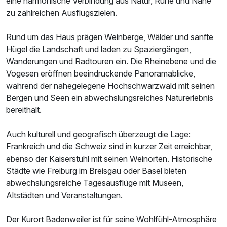
eine harmonische Verbindung aus Natur, Ruhe und Nähe
zu zahlreichen Ausflugszielen.
Rund um das Haus prägen Weinberge, Wälder und sanfte
Hügel die Landschaft und laden zu Spaziergängen,
Wanderungen und Radtouren ein. Die Rheinebene und die
Vogesen eröffnen beeindruckende Panoramablicke,
während der nahegelegene Hochschwarzwald mit seinen
Bergen und Seen ein abwechslungsreiches Naturerlebnis
bereithält.
Ausstattung
Auch kulturell und geografisch überzeugt die Lage:
Frankreich und die Schweiz sind in kurzer Zeit erreichbar,
Für 7 Tage
649,00 €
p.P. ab
ebenso der Kaiserstuhl mit seinen Weinorten. Historische
Städte wie Freiburg im Breisgau oder Basel bieten
abwechslungsreiche Tagesausflüge mit Museen,
Altstädten und Veranstaltungen.
Einzelzimmer Standard
Der Kurort Badenweiler ist für seine Wohlfühl-Atmosphäre