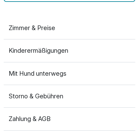
Zimmer & Preise
Doppelzimmer mit Badewanne
Kinderermäßigungen
2 Erwachsene
Mit Hund unterwegs
Storno & Gebühren
Zahlung & AGB