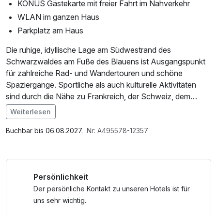
KONUS Gästekarte mit freier Fahrt im Nahverkehr
WLAN im ganzen Haus
Parkplatz am Haus
Die ruhige, idyllische Lage am Südwestrand des
Schwarzwaldes am Fuße des Blauens ist Ausgangspunkt
für zahlreiche Rad- und Wandertouren und schöne
Spaziergänge. Sportliche als auch kulturelle Aktivitäten
sind durch die Nähe zu Frankreich, der Schweiz, dem
Kaiserstuhl und dem Hochschwarzwald geboten. Die
Weiterlesen
Cassiopeia Therme in Badenweiler lädt zum Relaxen ein.
Im Restaurant, mit wunderschönem Blick in die Rheinebene
Buchbar bis 06.08.2027.
Nr: A495578-12357
und die Vogesen, können Sie den Tag kulinarisch
ausklingen lassen. Genießen Sie Ihren Aufenthalt im
Markgräflerland in vollen Zügen!
Persönlichkeit
Der persönliche Kontakt zu unseren Hotels ist für
uns sehr wichtig.