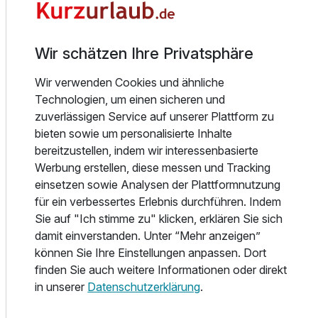
Für 7 Tage
489,00 €
p.P. ab
Produkte gelegt. Auch bei der Getränkeauswahl liegt der
Schwerpunkt auf Weinen und Bieren aus der Region. Im
Restaurant mit wunderschönem Blick in die Rheinebene
Wir schätzen Ihre Privatsphäre
und die Vogesen lässt sich der Tag kulinarisch ausklingen.
Wir verwenden Cookies und ähnliche
Wellness & Freizeit
Einzelzimmer mit Balkon
Technologien, um einen sicheren und
1 Erwachsenen
Die idyllische Lage des Landgasthofs Grüner Baum am
zuverlässigen Service auf unserer Plattform zu
Südwestrand des Schwarzwaldes macht das Haus zu
bieten sowie um personalisierte Inhalte
einem idealen Ausgangspunkt für vielfältige
bereitzustellen, indem wir interessenbasierte
Freizeitaktivitäten. Direkt vor der Tür laden
Werbung erstellen, diese messen und Tracking
abwechslungsreiche Wander- und Radwege zu Touren
einsetzen sowie Analysen der Plattformnutzung
durch die reizvolle Landschaft des Markgräflerlandes ein.
für ein verbessertes Erlebnis durchführen. Indem
Spaziergänge durch Wälder und Weinberge eröffnen
Sie auf "Ich stimme zu" klicken, erklären Sie sich
herrliche Ausblicke auf die Rheinebene und die Vogesen.
damit einverstanden. Unter “Mehr anzeigen”
können Sie Ihre Einstellungen anpassen. Dort
Wer Kultur und Ausflüge schätzt, profitiert von der Nähe zu
finden Sie auch weitere Informationen oder direkt
Frankreich, der Schweiz, dem Kaiserstuhl und dem
in unserer
Datenschutzerklärung
.
Hochschwarzwald. Zahlreiche Städte und
Sehenswürdigkeiten sind bequem erreichbar und bieten ein