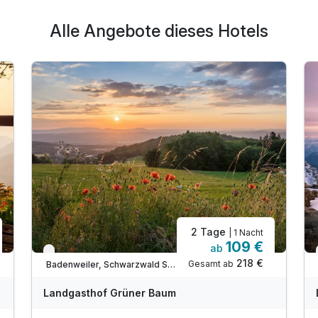
Alle Angebote dieses Hotels
Ausstattung
Für 7 Tage
439,00 €
p.P. ab
Großes Doppelzimmer mit Terrasse
2 Erwachsene
2 Tage
| 1 Nacht
109 €
ab
Nur noch bis Oktober
218 €
Gesamt ab
Badenweiler, Schwarzwald Süd
Landgasthof Grüner Baum