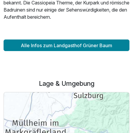
1 Erwachsenen
bekannt. Die Cassiopeia Therme, der Kurpark und römische
Badruinen sind nur einige der Sehenswürdigkeiten, die den
Aufenthalt bereichern.
Alle Infos zum Landgasthof Grüner Baum
Lage & Umgebung
Ausstattung
Für 7 Tage
619,00 €
p.P. ab