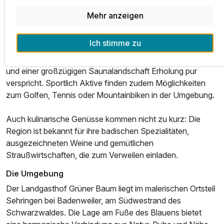
breites Angebot an Museen, historischen Stätten und
Mehr anzeigen
Veranstaltungen.
Ich stimme zu
Ausstattung
Für Entspannung sorgt die Cassiopeia Therme in
Badenweiler, die mit Thermalbecken, Wellnessangeboten
und einer großzügigen Saunalandschaft Erholung pur
Für 7 Tage
649,00 €
p.P. ab
verspricht. Sportlich Aktive finden zudem Möglichkeiten
zum Golfen, Tennis oder Mountainbiken in der Umgebung.
Auch kulinarische Genüsse kommen nicht zu kurz: Die
Region ist bekannt für ihre badischen Spezialitäten,
Einzelzimmer mit Balkon & Schreibtisch
ausgezeichneten Weine und gemütlichen
1 Erwachsenen
Straußwirtschaften, die zum Verweilen einladen.
Die Umgebung
Der Landgasthof Grüner Baum liegt im malerischen Ortsteil
Sehringen bei Badenweiler, am Südwestrand des
Schwarzwaldes. Die Lage am Fuße des Blauens bietet