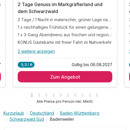
n
2 Tage Genuss im Markgräflerland und
dem Schwarzwald
2 Tage / 1 Nacht in malerischer, grüner Lage nahe der deutschfranzösischen Grenze
1 x reichhaltiges Frühstück für einen gelungenen Tagesstart
1 x 3-Gang Abendmenü aus frischen und regionalen Zutaten
r
KONUS Gästekarte mit freier Fahrt im Nahverkehr
2 weitere anzeigen
Alle Inklusivleistungen
6 enthalten
7
Gültig bis 06.08.2027
5,3 / 6
Ausstattung
2 Tage / 1 Nacht in malerischer, grüner Lage
nahe der deutschfranzösischen Grenze
Zum Angebot
Für 7 Tage
1 x reichhaltiges Frühstück für einen gelungenen
439,00 €
p.P. ab
Tagesstart
1 x 3-Gang Abendmenü aus frischen und
Alle Preise pro Person inkl. MwSt.
regionalen Zutaten
r
KONUS Gästekarte mit freier Fahrt im Nahverkehr
Kurzurlaub
Deutschland
Baden-Württemberg
WLAN im ganzen Haus
Schwarzwald Süd
Badenweiler
Großes Einzelzimmer
Parkplatz am Haus
1 Erwachsenen