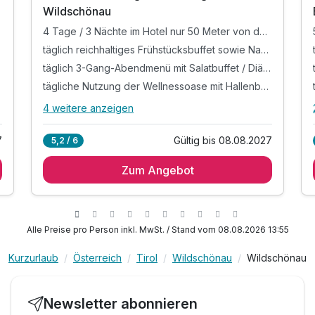
Wildschönau
4 Tage / 3 Nächte im Hotel nur 50 Meter von der Markbachjochbahn
täglich reichhaltiges Frühstücksbuffet sowie Nachmittagssnack
rnbuffet)
täglich 3-Gang-Abendmenü mit Salatbuffet / Diätküche auf Anfrage (1 x wöchentlich Bauernbuffet)
tägliche Nutzung der Wellnessoase mit Hallenbad (7-19 Uhr), Sauna (16-19 Uhr, auf Anfrage), Dampfbad, Infrarotkabine und Ruheraum
4 weitere anzeigen
Alle Inklusivleistungen
8 enthalten
7
Gültig bis 08.08.2027
5,2 / 6
4 Tage / 3 Nächte im Hotel nur 50 Meter von der
Markbachjochbahn
Zum Angebot
täglich reichhaltiges Frühstücksbuffet sowie
Nachmittagssnack
täglich 3-Gang-Abendmenü mit Salatbuffet /
Alle Preise pro Person inkl. MwSt. / Stand vom 08.08.2026 13:55
Diätküche auf Anfrage (1 x wöchentlich
Bauernbuffet)
Kurzurlaub
Österreich
Tirol
Wildschönau
Wildschönau
tägliche Nutzung der Wellnessoase mit
Hallenbad (7-19 Uhr), Sauna (16-19 Uhr, auf
Anfrage), Dampfbad, Infrarotkabine und
Newsletter abonnieren
Ruheraum