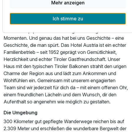
Mehr anzeigen
bist, die Berge mit dem Rad erkundest oder einfach nur die
Seele baumeln lässt – wir schaffen den Rahmen für deine
persönliche Auszeit im Hochtal der Kitzbüheler Alpen.
Ich stimme zu
Erlebe einen Urlaub, der dich bereichert – mit echter
Herzlichkeit, sportlichem Lebensgefühl und genussvollen
Momenten. Und genau das hat bei uns Geschichte – eine
Geschichte, die man spürt. Das Hotel Austria ist ein echter
Familienbetrieb – seit 1952 geprägt von Gemütlichkeit,
Herzlichkeit und echter Tiroler Gastfreundschaft. Unser
Haus mit den typischen Tiroler Balkonen strahlt den urigen
Charme der Region aus und lädt zum Ankommen und
Wohlfühlen ein. Gemeinsam mit unserem engagierten
Team sind wir jederzeit für dich da – mit einem offenen Ohr,
einem freundlichen Lächeln und dem Wunsch, dir den
Aufenthalt so angenehm wie möglich zu gestalten.
Die Umgebung
300 Kilometer gut gepflegte Wanderwege reichen bis auf
2.309 Meter und erschließen die wunderbare Bergwelt der