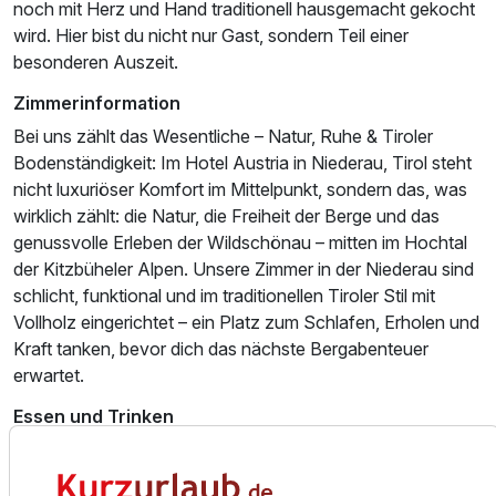
noch mit Herz und Hand traditionell hausgemacht gekocht
1 Erwachsenen
wird. Hier bist du nicht nur Gast, sondern Teil einer
besonderen Auszeit.
Zimmerinformation
Bei uns zählt das Wesentliche – Natur, Ruhe & Tiroler
Bodenständigkeit: Im Hotel Austria in Niederau, Tirol steht
nicht luxuriöser Komfort im Mittelpunkt, sondern das, was
wirklich zählt: die Natur, die Freiheit der Berge und das
genussvolle Erleben der Wildschönau – mitten im Hochtal
der Kitzbüheler Alpen. Unsere Zimmer in der Niederau sind
schlicht, funktional und im traditionellen Tiroler Stil mit
Vollholz eingerichtet – ein Platz zum Schlafen, Erholen und
Kraft tanken, bevor dich das nächste Bergabenteuer
erwartet.
Ausstattung
Essen und Trinken
Für 4 Tage
284,00 €
p.P. ab
Essen im Hotel Austria heißt: regional, traditionell und mit
Liebe gekocht – ein Stück Tirol auf dem Teller und ein