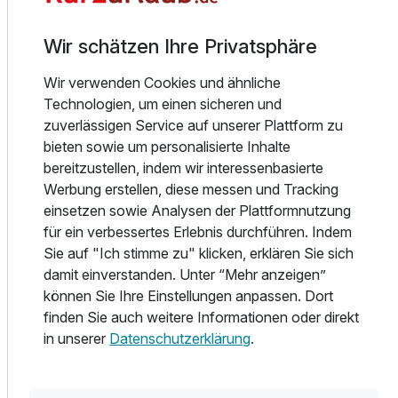
Genussmoment, der dem Alltag eine wohlverdiente Pause
gönnt. In unserem Austria Stüberl, dem à la carte
Wir schätzen Ihre Privatsphäre
Restaurant im Hotel Austria in der Niederau, erwartet dich
eine Küche, die auf Regionalität, echte Zutaten und
Wir verwenden Cookies und ähnliche
traditionellen Geschmack setzt. Wir kochen mit dem, was
Technologien, um einen sicheren und
das Hochtal der Kitzbüheler Alpen hergibt – frisch, saisonal
zuverlässigen Service auf unserer Plattform zu
und mit viel Herz zubereitet. Ob ein klassisches
bieten sowie um personalisierte Inhalte
Kalbschnitzel mit knuspriger Panade, duftende Käsespätzle
bereitzustellen, indem wir interessenbasierte
mit würzigem Bergkäse oder eine feine Spezialität aus
Werbung erstellen, diese messen und Tracking
saisonalen Produkten – bei uns kommt nur auf den Teller,
einsetzen sowie Analysen der Plattformnutzung
was wirklich schmeckt. Dazu ein Glas Wein oder ein frisch
für ein verbessertes Erlebnis durchführen. Indem
gezapftes Zipfer Bier – und der Moment ist perfekt. Im
Sie auf "Ich stimme zu" klicken, erklären Sie sich
Sommer lädt unsere sonnige Terrasse mit Blick auf die
damit einverstanden. Unter “Mehr anzeigen”
Berge zum Verweilen ein – ob bei einem feinen
können Sie Ihre Einstellungen anpassen. Dort
Mittagessen, einem entspannten Kaffee mit Kuchen oder
finden Sie auch weitere Informationen oder direkt
einem gemütlichen Abendessen bei Sonnenuntergang.
in unserer
Datenschutzerklärung
.
Wellness & Freizeit
Egal, ob du auf den Pisten der Wildschönau unterwegs