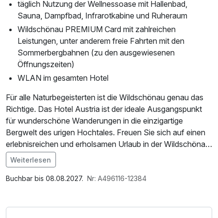
täglich Nutzung der Wellnessoase mit Hallenbad,
Sauna, Dampfbad, Infrarotkabine und Ruheraum
Wildschönau PREMIUM Card mit zahlreichen
Leistungen, unter anderem freie Fahrten mit den
Sommerbergbahnen (zu den ausgewiesenen
Öffnungszeiten)
WLAN im gesamten Hotel
Für alle Naturbegeisterten ist die Wildschönau genau das
Richtige. Das Hotel Austria ist der ideale Ausgangspunkt
für wunderschöne Wanderungen in die einzigartige
Bergwelt des urigen Hochtales. Freuen Sie sich auf einen
erlebnisreichen und erholsamen Urlaub in der Wildschönau.
Mit der Wildschönau Card haben Sie die Möglichkeit die
Weiterlesen
Umgebung zum Teil kostenlos kennen und lieben zu
lernen. Die Bergbahnen Markjochbahn und Schatzberg,
Buchbar bis 08.08.2027.
Nr: A496116-12384
das Freibad, das Erlebniswanderprogramm, der Eintritt ins
Bergbauernmuseum uvm. sind für Sie gratis. Die Karte und
weitere Informationen erhalten Sie bei Ihrer Ankunft an der