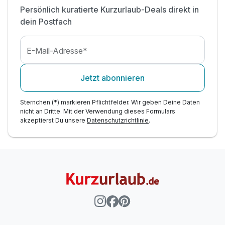
Persönlich kuratierte Kurzurlaub-Deals direkt in
Wildschönau Card mit Inklusivleistungen oder
Ermäßigungen, unter anderem geführten
dein Postfach
Winterwanderung (siehe Programm)
Ermäßigung im hauseigenen Skiverleih
E-Mail-Adresse*
WLAN im gesamten Hotel
Parkplatz (nach Verfügbarkeit)
Jetzt abonnieren
Sternchen (*) markieren Pflichtfelder. Wir geben Deine Daten
nicht an Dritte. Mit der Verwendung dieses Formulars
akzeptierst Du unsere
Datenschutzrichtlinie
.