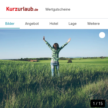
Wertgutscheine
Bilder
Angebot
Hotel
Lage
Weitere
1
1
/
/
15
15