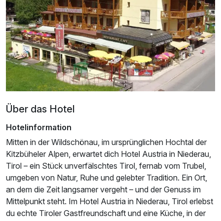
Über das Hotel
Ausstattung
Hotelinformation
Mitten in der Wildschönau, im ursprünglichen Hochtal der
Für 4 Tage
237,00 €
p.P. ab
Kitzbüheler Alpen, erwartet dich Hotel Austria in Niederau,
Tirol – ein Stück unverfälschtes Tirol, fernab vom Trubel,
umgeben von Natur, Ruhe und gelebter Tradition. Ein Ort,
an dem die Zeit langsamer vergeht – und der Genuss im
Mittelpunkt steht. Im Hotel Austria in Niederau, Tirol erlebst
du echte Tiroler Gastfreundschaft und eine Küche, in der
EZ Standard