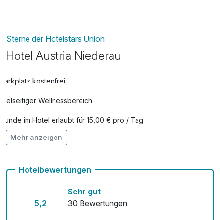
Sterne der Hotelstars Union
Hotel Austria Niederau
Parkplatz kostenfrei
Vielseitiger Wellnessbereich
Hunde im Hotel erlaubt für 15,00 € pro / Tag
Mehr anzeigen
kostenfreie Leihfahrräder
Mit Hotelbar
Hotelbewertungen
Sehr gut
5,2
30 Bewertungen