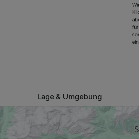
Win
114,00 €
p.P. ab
Kil
ab
für
so
ein
Lage & Umgebung