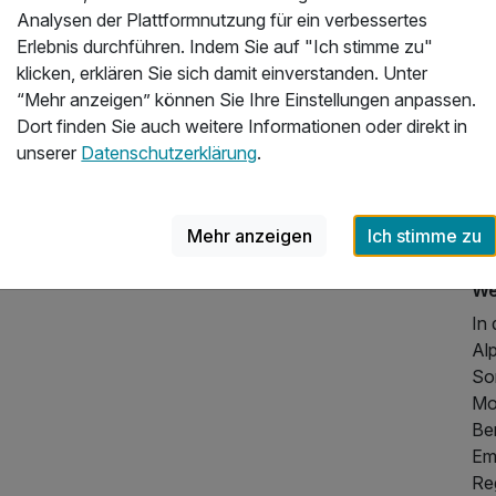
aus
Analysen der Plattformnutzung für ein verbessertes
Erlebnis durchführen. Indem Sie auf "Ich stimme zu"
Es
klicken, erklären Sie sich damit einverstanden. Unter
Da
“Mehr anzeigen” können Sie Ihre Einstellungen anpassen.
ein
Dort finden Sie auch weitere Informationen oder direkt in
Küc
unserer
Datenschutzerklärung
.
au
Fe
Ha
Mehr anzeigen
Ich stimme zu
pas
We
In
Al
114,00 €
p.P. ab
So
Mo
Be
Em
Re