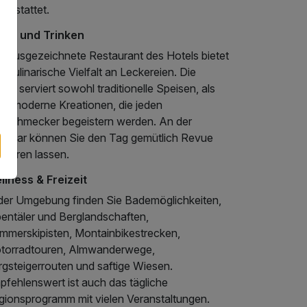
gestattet.
sen und Trinken
s ausgezeichnete Restaurant des Hotels bietet
e kulinarische Vielfalt an Leckereien. Die
he serviert sowohl traditionelle Speisen, als
ch moderne Kreationen, die jeden
inschmecker begeistern werden. An der
usbar können Sie den Tag gemütlich Revue
sieren lassen.
llness & Freizeit
 der Umgebung finden Sie Bademöglichkeiten,
pentäler und Berglandschaften,
mmerskipisten, Montainbikestrecken,
torradtouren, Almwanderwege,
rgsteigerrouten und saftige Wiesen.
pfehlenswert ist auch das tägliche
gionsprogramm mit vielen Veranstaltungen.