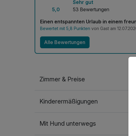
Sehr gut
5,0
53 Bewertungen
Einen entspannten Urlaub in einem fre
Bewertet mit 5,8 Punkten
von Gast am 12.07.202
Alle Bewertungen
Zimmer & Preise
Doppelzimmer (2 Erw. + max. 1 Kind)
Kinderermäßigungen
2 Erwachsene und 1 Kind
Mit Hund unterwegs