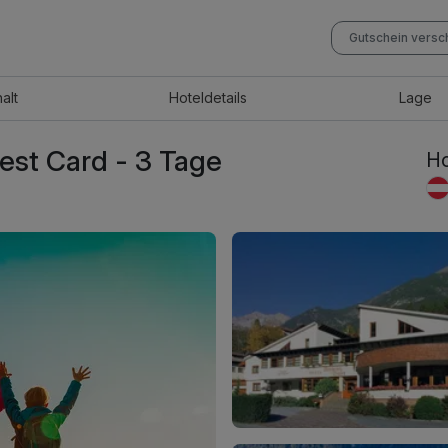
Gutschein vers
halt
Hotel
details
Lage
West Card - 3 Tage
Ho