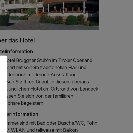
er das Hotel
telinformation
s Hotel Bruggner Stub'n im Tiroler Oberland
aubert mit seinem traditionellen Flair und
iner dennoch modernen Ausstattung.
nießen Sie Ihren Urlaub in diesem überaus
stfreundlichen Hotel am Ortsrand von Landeck
 lassen Sie sich von der familiären
mosphäre begeistern.
mmerinformation
le Zimmer sind mit Bad oder Dusche/WC, Föhn,
t-TV, WLAN und teilweise mit Balkon