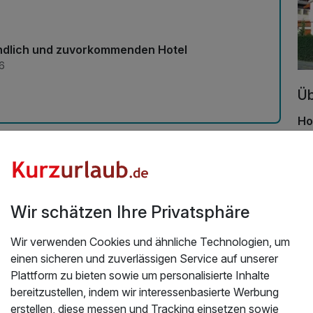
undlich und zuvorkommenden Hotel
6
Üb
Ho
Da
bez
se
Ge
Wir schätzen Ihre Privatsphäre
ga
und
Wir verwenden Cookies und ähnliche Technologien, um
At
einen sicheren und zuverlässigen Service auf unserer
Zi
Plattform zu bieten sowie um personalisierte Inhalte
Al
bereitzustellen, indem wir interessenbasierte Werbung
Sa
erstellen, diese messen und Tracking einsetzen sowie