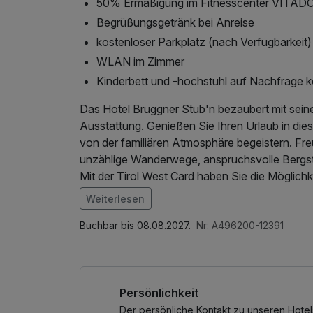
50% Ermäßigung im Fitnesscenter VITADOM
Begrüßungsgetränk bei Anreise
kostenloser Parkplatz (nach Verfügbarkeit)
WLAN im Zimmer
Kinderbett und -hochstuhl auf Nachfrage k
Das Hotel Bruggner Stub'n bezaubert mit seine
Ausstattung. Genießen Sie Ihren Urlaub in die
von der familiären Atmosphäre begeistern. Fr
unzählige Wanderwege, anspruchsvolle Bergst
Mit der Tirol West Card haben Sie die Möglic
und lieben zu lernen.
Weiterlesen
Buchbar bis 08.08.2027.
Nr: A496200-12391
Persönlichkeit
Der persönliche Kontakt zu unseren Hotel