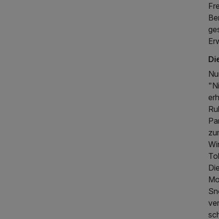
Fre
Ber
ges
Er
Di
Nur
"Ni
er
Ruh
Par
zu
Win
Tob
Die
Mo
Sn
ver
sch