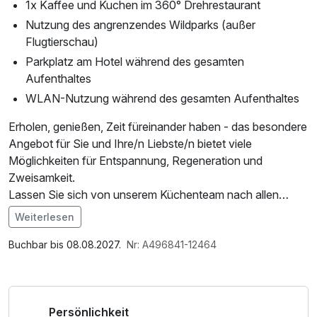
1x Kaffee und Kuchen im 360° Drehrestaurant
Nutzung des angrenzendes Wildparks (außer
Flugtierschau)
Parkplatz am Hotel während des gesamten
Aufenthaltes
WLAN-Nutzung während des gesamten Aufenthaltes
Erholen, genießen, Zeit füreinander haben - das besondere
Angebot für Sie und Ihre/n Liebste/n bietet viele
Möglichkeiten für Entspannung, Regeneration und
Zweisamkeit.
Lassen Sie sich von unserem Küchenteam nach allen
Regeln der Kochkunst mit einem täglich wechselndem
Weiterlesen
Menü oder Buffet verwöhnen.
Mit unserem vielfältigem Wellness- und
Buchbar bis 08.08.2027.
Nr: A496841-12464
Gesundheitsangeboten machen wir es Ihnen leicht, sich
etwas Gutes zu tun. Mit unserer einladenden
Wellnesslandschaft, verschiedenen Fitnessangeboten
Persönlichkeit
sowie dem Beauty Center bringen Sie Körper, Geist und