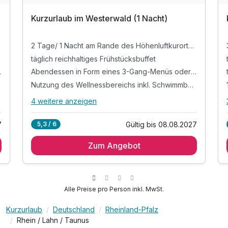
Kurzurlaub im Westerwald (1 Nacht)
2 Tage/ 1 Nacht am Rande des Höhenluftkurortes Bad Marienberg
täglich reichhaltiges Frühstücksbuffet
ahl der Küche
Abendessen in Form eines 3-Gang-Menüs oder Buffets nach Wahl der Küche
Nutzung des Wellnessbereichs inkl. Schwimmbad, Sauna und Fitnessraum
4 weitere anzeigen
Alle Inklusivleistungen
8 enthalten
7
Gültig bis 08.08.2027
5,3 / 6
2 Tage/ 1 Nacht am Rande des Höhenluftkurortes
Bad Marienberg
Zum Angebot
täglich reichhaltiges Frühstücksbuffet
Abendessen in Form eines 3-Gang-Menüs oder
Buffets nach Wahl der Küche
Alle Preise pro Person inkl. MwSt.
Nutzung des Wellnessbereichs inkl.
Schwimmbad, Sauna und Fitnessraum
Kurzurlaub
Deutschland
Rheinland-Pfalz
Nutzung des angrenzendes Wildparks (außer
Rhein / Lahn / Taunus