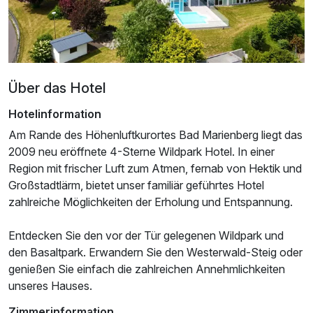
Über das Hotel
Hotelinformation
Am Rande des Höhenluftkurortes Bad Marienberg liegt das
2009 neu eröffnete 4-Sterne Wildpark Hotel. In einer
Region mit frischer Luft zum Atmen, fernab von Hektik und
Großstadtlärm, bietet unser familiär geführtes Hotel
zahlreiche Möglichkeiten der Erholung und Entspannung.
Ausstattung
Entdecken Sie den vor der Tür gelegenen Wildpark und
den Basaltpark. Erwandern Sie den Westerwald-Steig oder
genießen Sie einfach die zahlreichen Annehmlichkeiten
Für 6 Tage
745,00 €
p.P. ab
unseres Hauses.
Zimmerinformation