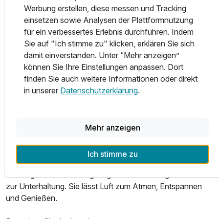
Regeln der Kochkunst verwöhnen - sei es mit einem
Werbung erstellen, diese messen und Tracking
Ausstattung
reichhaltigen Frühstück im mediterranen Piazza Leone,
einsetzen sowie Analysen der Plattformnutzung
einem 3-Gänge Menü im À-la-carte-Restaurant Ausblick
für ein verbessertes Erlebnis durchführen. Indem
oder einem Dinnerbuffet im 360° Drehrestaurant.
Für 6 Tage
570,00 €
p.P. ab
Sie auf "Ich stimme zu" klicken, erklären Sie sich
damit einverstanden. Unter “Mehr anzeigen”
Wellness & Freizeit
können Sie Ihre Einstellungen anpassen. Dort
Mit unserem vielfältigem Wellness- und
finden Sie auch weitere Informationen oder direkt
Gesundheitsangeboten machen wir es Ihnen leicht, sich
in unserer
Datenschutzerklärung
.
etwas Gutes zu tun. Mit unserer einladenden
Doppelzimmer Süd- Seite
Wellnesslandschaft, verschiedenen Fitnessangeboten
2 Erwachsene
sowie dem Beauty Center bringen Sie Körper, Geist und
Mehr anzeigen
Seele in Einklang
Die Umgebung
Ich stimme zu
Bad Marienberg ist eine Stadt in einer Region mit
vielfältigen Veranstaltungsangeboten und Möglichkeiten
zur Unterhaltung. Sie lässt Luft zum Atmen, Entspannen
und Genießen.