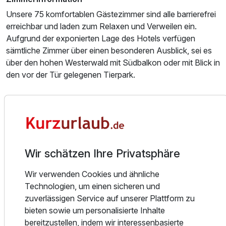
Unsere 75 komfortablen Gästezimmer sind alle barrierefrei
erreichbar und laden zum Relaxen und Verweilen ein.
Doppelzimmer Nord- Seite
Aufgrund der exponierten Lage des Hotels verfügen
2 Erwachsene
sämtliche Zimmer über einen besonderen Ausblick, sei es
über den hohen Westerwald mit Südbalkon oder mit Blick in
den vor der Tür gelegenen Tierpark.
Die Gästezimmer bieten alle modernen Annehmlichkeiten
wie Badewanne oder Dusche, WC, TV, Föhn, Telefon,
Minibar und teilweise Schließfächer, kostenfreies WLAN
und Klimaanlage. Im Preis enthalten sind außerdem das
reichhaltige Frühstück vom Buffet, kostenfreies Parken
Wir schätzen Ihre Privatsphäre
direkt am Hotel und die Nutzung des Wellnessbereichs mit
Schwimmbad, Außenpool, Sauna, Dampfbad, Relaxkuppel
Wir verwenden Cookies und ähnliche
und Fitnessraum.
Technologien, um einen sicheren und
zuverlässigen Service auf unserer Plattform zu
Essen und Trinken
bieten sowie um personalisierte Inhalte
Lassen Sie sich von unserem Küchenteam nach allen
bereitzustellen, indem wir interessenbasierte