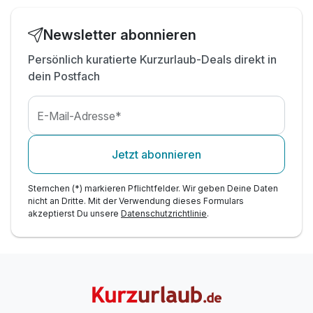
Flugtierschau)
1x Kaffee und Kuchen im 360° Drehrestaurant
Newsletter abonnieren
Parkplatz am Hotel während des gesamten
Aufenthaltes
Persönlich kuratierte Kurzurlaub-Deals direkt in
WLAN-Nutzung während des gesamten
dein Postfach
Aufenthaltes
E-Mail-Adresse*
Jetzt abonnieren
Sternchen (*) markieren Pflichtfelder. Wir geben Deine Daten
nicht an Dritte. Mit der Verwendung dieses Formulars
akzeptierst Du unsere
Datenschutzrichtlinie
.