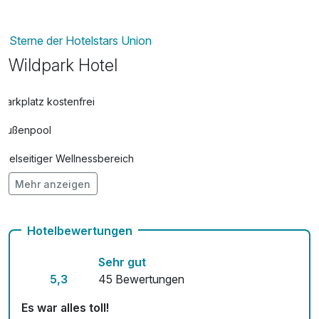
Sterne der Hotelstars Union
Wildpark Hotel
Parkplatz kostenfrei
Außenpool
Vielseitiger Wellnessbereich
Mehr anzeigen
Hunde im Hotel erlaubt für 15,00 € pro / Tag
Auch vegetarische Speisen
Hotelbewertungen
Fitnessgeräte stehen bereit
Sehr gut
Mit Hotelbar
5,3
45 Bewertungen
Es war alles toll!