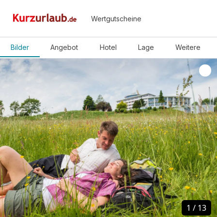
Wertgutscheine
Bilder
Angebot
Hotel
Lage
Weitere
1
1
/
/
13
13