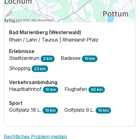
Bad Marienberg (Westerwald)
Rhein / Lahn / Taunus | Rheinland-Pfalz
Erlebnisse
Stadtzentrum
Badesee
2 km
10 km
Shopping
23 km
Verkehrsanbindung
Hauptbahnhof
Flughafen
10 km
60 km
Sport
Golfplatz 18 L.
Golfplatz 9 L.
10 km
10 km
Rechtliches Problem melden