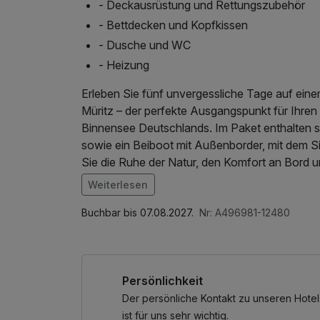
- Deckausrüstung und Rettungszubehör
- Bettdecken und Kopfkissen
- Dusche und WC
- Heizung
Erleben Sie fünf unvergessliche Tage auf ei
Müritz – der perfekte Ausgangspunkt für Ihre
Binnensee Deutschlands. Im Paket enthalten si
sowie ein Beiboot mit Außenborder, mit dem S
Sie die Ruhe der Natur, den Komfort an Bord 
*Voll ausgestattetes Hausboot mit Küche, Ba
Weiterlesen
Buchbar bis 07.08.2027.
Nr: A496981-12480
Persönlichkeit
Der persönliche Kontakt zu unseren Hotel
ist für uns sehr wichtig.