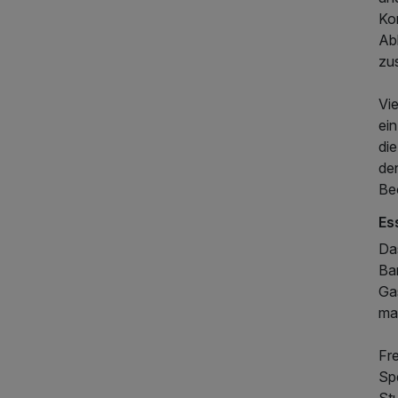
Ko
Ab
zu
Vi
ein
di
de
Be
Es
Da
Ba
Gas
mal
Fr
Sp
St