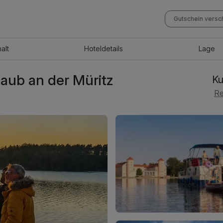
Gutschein vers
halt
Hotel
details
Lage
aub an der Müritz
Ku
Re