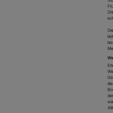
Fr
Dr
ec
Di
läd
la
Me
We
Er
We
Gö
di
Bo
de
wä
All