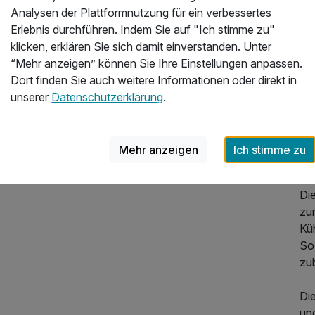
Ih
Analysen der Plattformnutzung für ein verbessertes
Ein
216,00 €
p.P. ab
Erlebnis durchführen. Indem Sie auf "Ich stimme zu"
klicken, erklären Sie sich damit einverstanden. Unter
Di
“Mehr anzeigen” können Sie Ihre Einstellungen anpassen.
ge
Dort finden Sie auch weitere Informationen oder direkt in
gro
unserer
Datenschutzerklärung
.
Um
ko
Le
Mehr anzeigen
Ich stimme zu
er
Die
zu
Kü
So 
zu
Di
un