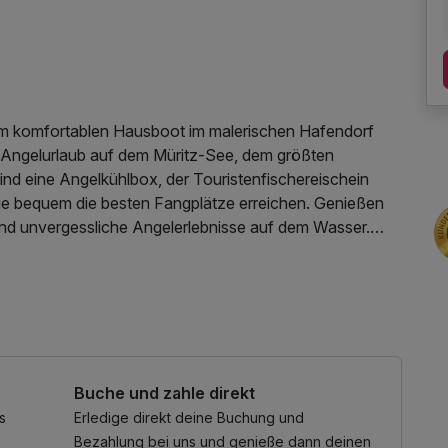
nem komfortablen Hausboot im malerischen Hafendorf
n Angelurlaub auf dem Müritz-See, dem größten
nd eine Angelkühlbox, der Touristenfischereischein
ie bequem die besten Fangplätze erreichen. Genießen
und unvergessliche Angelerlebnisse auf dem Wasser.
d, Heizung und Deckausrüstung inkl. Rettungszubehör
Buche und zahle direkt
s
Erledige direkt deine Buchung und
Bezahlung bei uns und genieße dann deinen