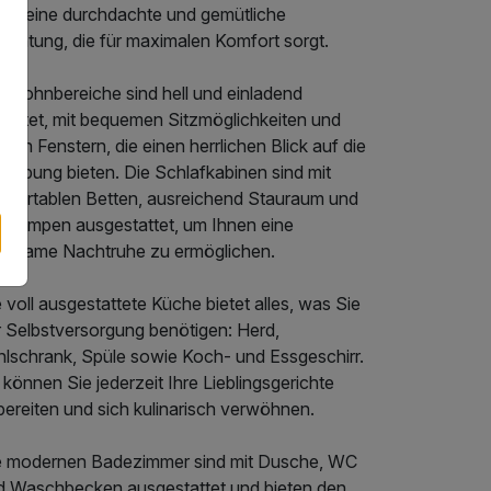
nen eine durchdachte und gemütliche
richtung, die für maximalen Komfort sorgt.
e Wohnbereiche sind hell und einladend
staltet, mit bequemen Sitzmöglichkeiten und
ßen Fenstern, die einen herrlichen Blick auf die
gebung bieten. Die Schlafkabinen sind mit
mfortablen Betten, ausreichend Stauraum und
selampen ausgestattet, um Ihnen eine
holsame Nachtruhe zu ermöglichen.
 voll ausgestattete Küche bietet alles, was Sie
r Selbstversorgung benötigen: Herd,
hlschrank, Spüle sowie Koch- und Essgeschirr.
können Sie jederzeit Ihre Lieblingsgerichte
bereiten und sich kulinarisch verwöhnen.
e modernen Badezimmer sind mit Dusche, WC
d Waschbecken ausgestattet und bieten den