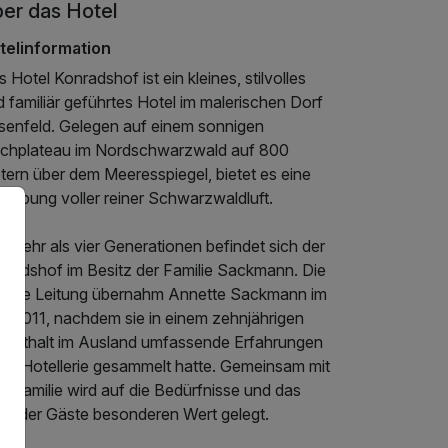
er das Hotel
telinformation
 Hotel Konradshof ist ein kleines, stilvolles
 familiär geführtes Hotel im malerischen Dorf
senfeld. Gelegen auf einem sonnigen
chplateau im Nordschwarzwald auf 800
tern über dem Meeresspiegel, bietet es eine
gebung voller reiner Schwarzwaldluft.
t mehr als vier Generationen befindet sich der
nradshof im Besitz der Familie Sackmann. Die
utige Leitung übernahm Annette Sackmann im
hr 2011, nachdem sie in einem zehnjährigen
fenthalt im Ausland umfassende Erfahrungen
der Hotellerie gesammelt hatte. Gemeinsam mit
er Familie wird auf die Bedürfnisse und das
hl der Gäste besonderen Wert gelegt.