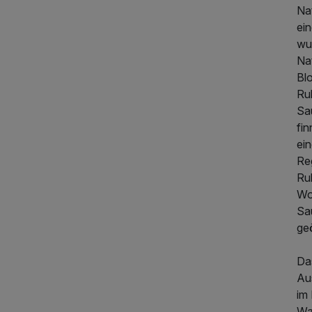
Na
ein
wu
Na
Bl
Ru
Sau
fi
ei
Re
Ru
Wo
Sau
geö
Das
Aus
im
Wa