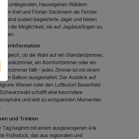
 den umliegenden, hauseigenen Wäldern
eiten Karl und Florian Sackmann als Förster.
ide sind zudem begeisterte Jäger und bieten
ten die Möglichkeit, sie auf Jagdausflügen zu
leiten.
mmerinformation
nz gleich, ob die Wahl auf ein Standardzimmer,
n Klassikzimmer, ein Komfortzimmer oder ein
ilienzimmer fällt – jedes Zimmer ist mit einem
genen Balkon ausgestattet. Der Ausblick auf
ttgrüne Wiesen oder den Luftkurort Besenfeld
 Schwarzwald schafft eine besondere
mosphäre und lädt zu entspannten Momenten
.
sen und Trinken
r Tag beginnt mit einem ausgewogenen à la
rte Frühstück, das aus regionalen und