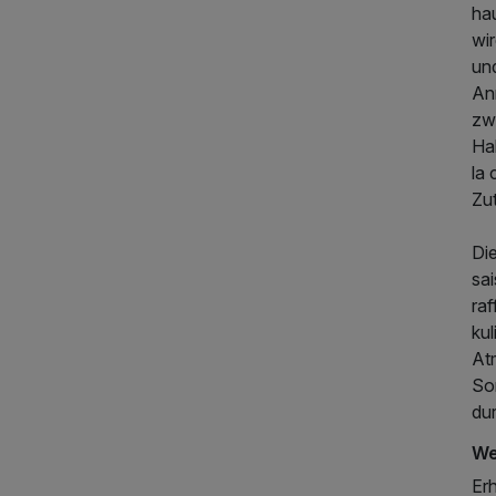
ha
wi
un
An
zw
Ha
la 
Zut
Di
sai
raf
kul
At
So
du
We
Er