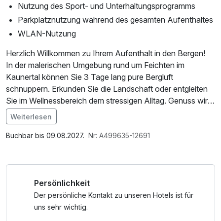
Nutzung des Sport- und Unterhaltungsprogramms
Parkplatznutzung während des gesamten Aufenthaltes
WLAN-Nutzung
Herzlich Willkommen zu Ihrem Aufenthalt in den Bergen!
In der malerischen Umgebung rund um Feichten im
Kaunertal können Sie 3 Tage lang pure Bergluft
schnuppern. Erkunden Sie die Landschaft oder entgleiten
Sie im Wellnessbereich dem stressigen Alltag. Genuss wird
hier groß geschrieben: Mit dem All-Inklusiv-Paket ist
Weiterlesen
rundum für Sie gesorgt.
Freuen Sie sich auf hervorragenden Service und eine
Buchbar bis 09.08.2027.
Nr: A499635-12691
entspannte Atmosphäre bei Ihrem unvergesslichen Urlaub
in den Bergen. Kurzurlaub wünscht Ihnen einen tollen
Aufenthalt im schönen Feichten im Kaunertal.
Persönlichkeit
Der persönliche Kontakt zu unseren Hotels ist für
uns sehr wichtig.