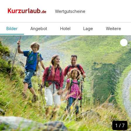
Wertgutscheine
Bilder
Angebot
Hotel
Lage
Weitere
1
1
/
/
7
7