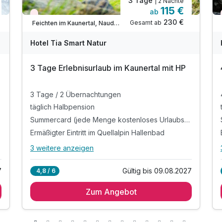
3 Tage
| 2 Nächte
115 €
ab
Wieder frei ab November
230 €
Gesamt ab
Feichten im Kaunertal, Nauders / Tiroler Oberland / Kaunertal
Hotel Tia Smart Natur
3 Tage Erlebnisurlaub im Kaunertal mit HP
3 Tage / 2 Übernachtungen
täglich Halbpension
Summercard (jede Menge kostenloses Urlaubsvergnügen)
Ermäßigter Eintritt im Quellalpin Hallenbad
3 weitere anzeigen
Alle Inklusivleistungen
7 enthalten
7
Gültig bis 09.08.2027
4,8 / 6
3 Tage / 2 Übernachtungen
Zum Angebot
täglich Halbpension
Summercard (jede Menge kostenloses
Urlaubsvergnügen)