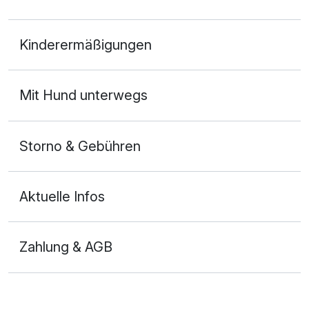
Junior Suite A
Kinderermäßigungen
1 Erwachsenen und 2 Kinder
Mit Hund unterwegs
Storno & Gebühren
Aktuelle Infos
Zahlung & AGB
Ausstattung