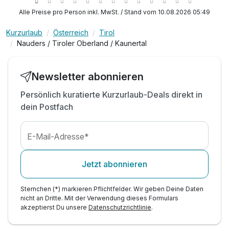
Ermäßigter Eintritt im Quellalpin Hallenbad
Alle Preise pro Person inkl. MwSt. / Stand vom 10.08.2026 05:49
Nutzung des Sport- und
Unterhaltungsprogramms
Kurzurlaub
Österreich
Tirol
Parkplatznutzung während des gesamten
Nauders / Tiroler Oberland / Kaunertal
Aufenthaltes
WLAN-Nutzung
Newsletter abonnieren
Persönlich kuratierte Kurzurlaub-Deals direkt in
dein Postfach
E-Mail-Adresse*
Jetzt abonnieren
Sternchen (*) markieren Pflichtfelder. Wir geben Deine Daten
nicht an Dritte. Mit der Verwendung dieses Formulars
akzeptierst Du unsere
Datenschutzrichtlinie
.