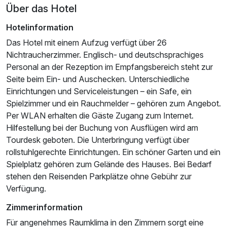
Über das Hotel
Hotelinformation
Das Hotel mit einem Aufzug verfügt über 26
Nichtraucherzimmer. Englisch- und deutschsprachiges
Personal an der Rezeption im Empfangsbereich steht zur
Ausstattung
Seite beim Ein- und Auschecken. Unterschiedliche
Einrichtungen und Serviceleistungen – ein Safe, ein
Für 3 Tage
Spielzimmer und ein Rauchmelder – gehören zum Angebot.
156,00 €
p.P. ab
Per WLAN erhalten die Gäste Zugang zum Internet.
Hilfestellung bei der Buchung von Ausflügen wird am
Tourdesk geboten. Die Unterbringung verfügt über
rollstuhlgerechte Einrichtungen. Ein schöner Garten und ein
Spielplatz gehören zum Gelände des Hauses. Bei Bedarf
Junior Suite C
stehen den Reisenden Parkplätze ohne Gebühr zur
3 Erwachsene
Verfügung.
Zimmerinformation
Für angenehmes Raumklima in den Zimmern sorgt eine