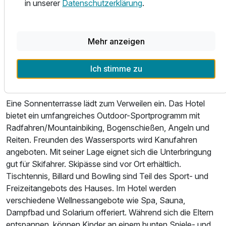
in unserer
Datenschutzerklärung
.
alkoholfreier Getränke. Ein reichhaltiges Frühstücksbuffet,
Junior Suite D
Mittagessen und ein vielfältiges Abendbuffet sind lecker
4 Erwachsene
und abwechslungsreich gestaltet. Diätgerichte, glutenfreie
Mehr anzeigen
Mahlzeiten und vegetarische Gerichte werden auf Wunsch
zubereitet. Darüber hinaus stellt das Haus spezielle
Ich stimme zu
Verpflegungsangebote bereit.
Wellness & Freizeit
Eine Sonnenterrasse lädt zum Verweilen ein. Das Hotel
bietet ein umfangreiches Outdoor-Sportprogramm mit
Radfahren/Mountainbiking, Bogenschießen, Angeln und
Reiten. Freunden des Wassersports wird Kanufahren
angeboten. Mit seiner Lage eignet sich die Unterbringung
gut für Skifahrer. Skipässe sind vor Ort erhältlich.
Tischtennis, Billard und Bowling sind Teil des Sport- und
Freizeitangebots des Hauses. Im Hotel werden
verschiedene Wellnessangebote wie Spa, Sauna,
Dampfbad und Solarium offeriert. Während sich die Eltern
Ausstattung
entspannen, können Kinder an einem bunten Spiele- und