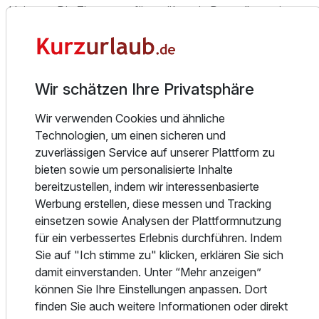
Heizung. Die Zimmer verfügen über ein Doppelbett, ein
Queensize-Bett oder ein Sofabett. Es sind separate
Schlafzimmer vorhanden. Auch Baby- und Zustellbetten
können zur Verfügung gestellt werden. Zu den
Annehmlichkeiten in allen Zimmern gehören ein
Wir schätzen Ihre Privatsphäre
Schreibtisch, ein TV-Gerät und WiFi (ohne Gebühr). Im
Badezimmer – ausgestattet mit einer Dusche – gibt es
Wir verwenden Cookies und ähnliche
einen Haartrockner. Für Eltern mit Kindern stehen
Technologien, um einen sicheren und
Familienzimmer zur Verfügung.
zuverlässigen Service auf unserer Plattform zu
bieten sowie um personalisierte Inhalte
Essen und Trinken
bereitzustellen, indem wir interessenbasierte
Die gastronomischen Einrichtungen umfassen einen
Werbung erstellen, diese messen und Tracking
Ausstattung
Speiseraum, einen Frühstückssaal und eine Bar.
einsetzen sowie Analysen der Plattformnutzung
Verschiedene Spezialitäten erwarten die Gäste in einem
für ein verbessertes Erlebnis durchführen. Indem
Nichtraucherrestaurant mit Klimaanlage. Die Unterbringung
Für 3 Tage
140,00 €
p.P. ab
Sie auf "Ich stimme zu" klicken, erklären Sie sich
bietet eine große Auswahl an Verpflegungsmöglichkeiten.
damit einverstanden. Unter “Mehr anzeigen”
Buchbar sind Halbpension und All-Inclusive. Zu den
können Sie Ihre Einstellungen anpassen. Dort
Vorteilen eines All-inclusive-Aufenthalts gehören diverse
finden Sie auch weitere Informationen oder direkt
Angebote, zum Beispiel eine Auswahl alkoholischer und