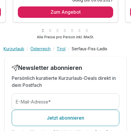
3 Tage / 2 Übernachtungen
Zum Angebot
täglich reichhaltiges Frühstücksbuffet
Nutzung des Panoramahallenbads mit
Gegenstromanlage und Massagebank
Nutzung des großzügigen Wellnessbereichs inkl.
Alle Preise pro Person inkl. MwSt.
Finnische Sauna, türkischem Dampfbad und
Infrarotkabine
Kurzurlaub
Österreich
Tirol
Serfaus-Fiss-Ladis
Kuscheliger Leihbademantel
Parkplatznutzung während des gesamten
Newsletter abonnieren
Aufenthaltes
inkl. Super-Sommer-Card-Light Serfaus-Fiss-
Persönlich kuratierte Kurzurlaub-Deals direkt in
Ladis (Juni-September)
dein Postfach
WLAN-Nutzung
E-Mail-Adresse*
Jetzt abonnieren