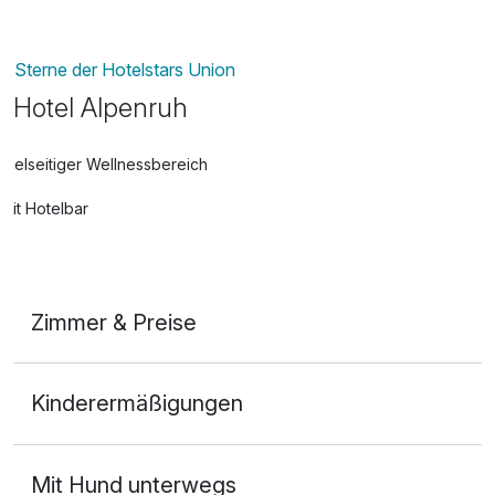
Sterne der Hotelstars Union
Hotel Alpenruh
Vielseitiger Wellnessbereich
Mit Hotelbar
Zimmer & Preise
Doppelzimmer Standard
Kinderermäßigungen
2 Erwachsene
Mit Hund unterwegs