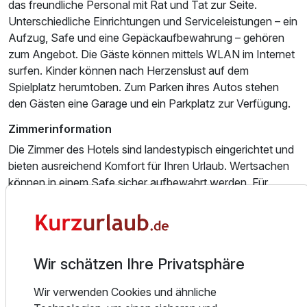
das freundliche Personal mit Rat und Tat zur Seite.
Unterschiedliche Einrichtungen und Serviceleistungen – ein
Aufzug, Safe und eine Gepäckaufbewahrung – gehören
zum Angebot. Die Gäste können mittels WLAN im Internet
surfen. Kinder können nach Herzenslust auf dem
Spielplatz herumtoben. Zum Parken ihres Autos stehen
den Gästen eine Garage und ein Parkplatz zur Verfügung.
Zimmerinformation
Die Zimmer des Hotels sind landestypisch eingerichtet und
bieten ausreichend Komfort für Ihren Urlaub. Wertsachen
können in einem Safe sicher aufbewahrt werden. Für
Ausstattung
optimalen Komfort sorgen ein Telefon, ein TV-Gerät mit
Kabelempfang und WiFi. Im Badezimmer, ausgestattet mit
Für 2 Tage
108,00 €
p.P. ab
einer Dusche, sind ein Haartrockner und Bademäntel
vorhanden. Die Unterbringung bietet Nichtraucherzimmer.
Wir schätzen Ihre Privatsphäre
Essen und Trinken
Wir verwenden Cookies und ähnliche
Es stehen verschiedene gastronomische Einrichtungen zur