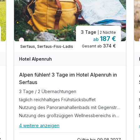
3 Tage
| 2 Nächte
187 €
ab
Nur noch Restplätze
374 €
Gesamt ab
Serfaus, Serfaus-Fiss-Ladis
Hotel Alpenruh
Alpen fühlen! 3 Tage im Hotel Alpenruh in
Serfaus
3 Tage / 2 Übernachtungen
täglich reichhaltiges Frühstücksbuffet
agebank
Nutzung des Panoramahallenbads mit Gegenstromanlage und Massagebank
Nutzung des großzügigen Wellnessbereichs inkl. Finnische Sauna, türkischem Dampfbad und Infrarotkabine
4 weitere anzeigen
Alle Inklusivleistungen
8 enthalten
7
Gültig bis 09.08.2027