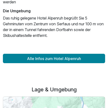
werden
Für 2 Tage
103,00 €
p.P. ab
Die Umgebung
Das ruhig gelegene Hotel Alpenruh begrüßt Sie 5
Gehminuten vom Zentrum von Serfaus und nur 100 m von
der in einem Tunnel fahrenden Dorfbahn sowie der
Skibushaltestelle entfernt.
Suite SUPERIOR mit Balkon
2 Erwachsene und 2 Kinder
Alle Infos zum Hotel Alpenruh
Lage & Umgebung