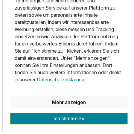
Technologien, um einen sicheren und
Auswahl, wie ein Restaurant, ein Speiseraum und eine Bar.
Suite COMFORT mit Balkon
zuverlässigen Service auf unserer Plattform zu
Im Restaurant und auf der Sommerterrasse genießen Sie
3 Erwachsene
bieten sowie um personalisierte Inhalte
typische Spezialitäten der österreichischen Küche,
bereitzustellen, indem wir interessenbasierte
Gerichte der internationalen Küche und vegetarische
Werbung erstellen, diese messen und Tracking
Speisen. Dazu wird eine große Auswahl an
einsetzen sowie Analysen der Plattformnutzung
österreichischen und internationalen Weinen angeboten. In
für ein verbessertes Erlebnis durchführen. Indem
der gemütlichen Loungebar entspannen Sie sich am
Sie auf "Ich stimme zu" klicken, erklären Sie sich
offenen Kamin. Auch besondere Speisen sind erhältlich,
damit einverstanden. Unter “Mehr anzeigen”
darunter vegetarische Gerichte.
können Sie Ihre Einstellungen anpassen. Dort
Wellness & Freizeit
finden Sie auch weitere Informationen oder direkt
Im Hallenbad finden die Gäste angenehmen Ausgleich
in unserer
Datenschutzerklärung
.
zwischen Sport und Entspannung. Sonnenschirme auf der
Terrasse stehen ebenfalls für die Gäste bereit. Die
Fitnessräume eignen sich perfekt für ein umfassendes und
Mehr anzeigen
abwechslungsreiches Work-Out. Im Spa laden eine Sauna,
ein Dampfbad, eine Infrarotkabine und ein beheizter
Ich stimme zu
Innenpool zum Entspannen ein. Massagen und
Ausstattung
kosmetische Anwendungen können hier ebenfalls gebucht