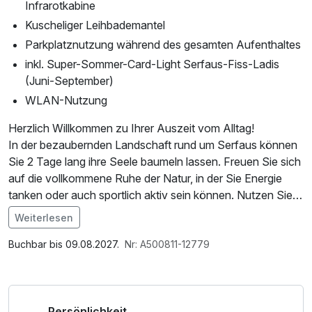
Infrarotkabine
Kuscheliger Leihbademantel
Parkplatznutzung während des gesamten Aufenthaltes
inkl. Super-Sommer-Card-Light Serfaus-Fiss-Ladis
(Juni-September)
WLAN-Nutzung
Herzlich Willkommen zu Ihrer Auszeit vom Alltag!
In der bezaubernden Landschaft rund um Serfaus können
Sie 2 Tage lang ihre Seele baumeln lassen. Freuen Sie sich
auf die vollkommene Ruhe der Natur, in der Sie Energie
tanken oder auch sportlich aktiv sein können. Nutzen Sie
die einzigartige Umgebung für Radtouren und
Weiterlesen
Wanderungen. Genuss wird hier groß geschrieben: Starten
Sie mit einem reichhaltigen Frühstücksbuffet für Genießer
Buchbar bis 09.08.2027.
Nr: A500811-12779
vital in den Tag. Freuen Sie sich auf hervorragenden
Service und eine entspannte Atmosphäre für einen
einzigartigen Urlaub.
Persönlichkeit