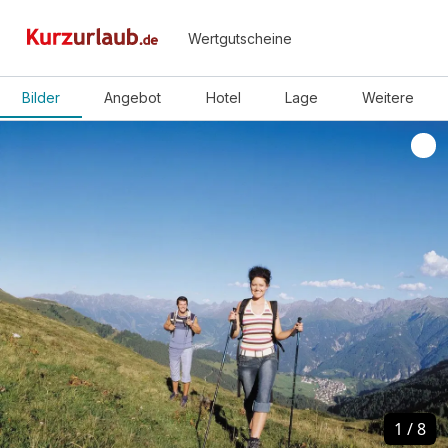
Wertgutscheine
Bilder
Angebot
Hotel
Lage
Weitere
1
1
/
/
8
8