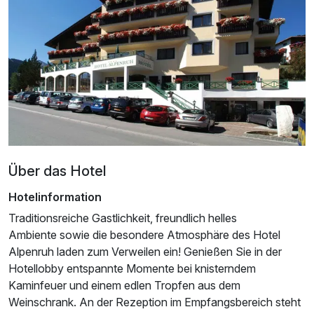
Familienzimmer
2 Erwachsene und 2 Kinder
Ausstattung
Für 2 Tage
92,00 €
p.P. ab
Über das Hotel
Hotelinformation
Familienzimmer CLASSIC mit Balkon
Traditionsreiche Gastlichkeit, freundlich helles
Ambiente sowie die besondere Atmosphäre des Hotel
2 Erwachsene und 2 Kinder
Alpenruh laden zum Verweilen ein! Genießen Sie in der
Hotellobby entspannte Momente bei knisterndem
Kaminfeuer und einem edlen Tropfen aus dem
Weinschrank. An der Rezeption im Empfangsbereich steht