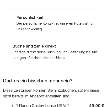
"Großstädte" Bielefeld und Paderborn im hauseigenen
SPA mit seinem wohltuenden Saunen und dem
einzigartigen"Uralt Lavendel"-Dampfbad, bevor Sie sich im
Persönlichkeit
Restaurant des Hauses meisterlich verwöhnen lassen.
Der persönliche Kontakt zu unseren Hotels ist für
uns sehr wichtig.
Buche und zahle direkt
Erledige direkt deine Buchung und Bezahlung bei uns
und genieße dann deinen Urlaub.
Darf es ein bisschen mehr sein?
Diese Leistungen können Sie hinzubuchen, sofern diese
nicht bereits im Angebot enthalten sind.
1 Flacon Gustav Lohse URALT
49,00 €