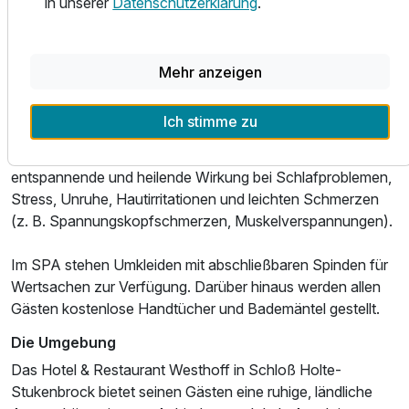
in unserer
Datenschutzerklärung
.
Wellness & Freizeit
Genießen Sie als "Profi" herrliche Entspannung in der bis
zu 90°C heißen finnischen Sauna oder als "Einsteiger" in
Mehr anzeigen
der 60° C warmen Bio-Sauna. Das grün illuminierte
etherische "Uralt Lavendel-Dampfbad" bringt den
Ich stimme zu
Stresspegel ganz behutsam zurück auf ein
Normalniveau. Lavendel ist bekannt für seine beruhigende,
entspannende und heilende Wirkung bei Schlafproblemen,
Stress, Unruhe, Hautirritationen und leichten Schmerzen
(z. B. Spannungskopfschmerzen, Muskelverspannungen).
Im SPA stehen Umkleiden mit abschließbaren Spinden für
Wertsachen zur Verfügung. Darüber hinaus werden allen
Gästen kostenlose Handtücher und Bademäntel gestellt.
Die Umgebung
Das Hotel & Restaurant Westhoff in Schloß Holte-
Stukenbrock bietet seinen Gästen eine ruhige, ländliche