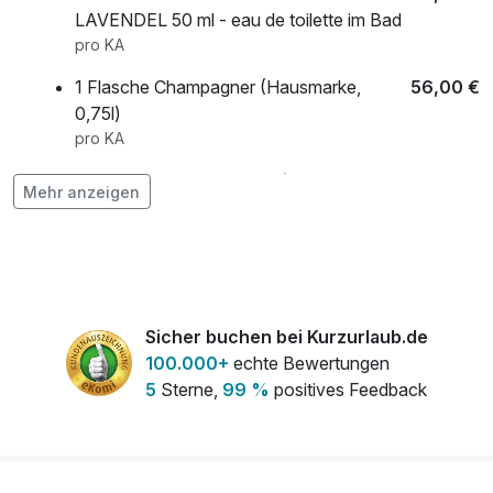
LAVENDEL 50 ml - eau de toilette im Bad
pro KA
1 Flasche Champagner (Hausmarke,
56,00 €
0,75l)
pro KA
Gudereit E-Bike pro Pers. / Tag
28,00 €
Mehr anzeigen
pro KA
SAFARILAND-TICKET für 1 Pers.
34,00 €
pro KA
Süßes Frühstück & Kaffee im Zimmer für 2
32,00 €
Sicher buchen bei Kurzurlaub.de
Pers. an 1 Morgen der Wahl
100.000+
echte Bewertungen
pro KA
5
Sterne,
99 %
positives Feedback
Wine-Tasting inkl. Fingerfood - 1
99,00 €
Nachmittag im "Weinguerilla" für 2 Pers.
pro KA