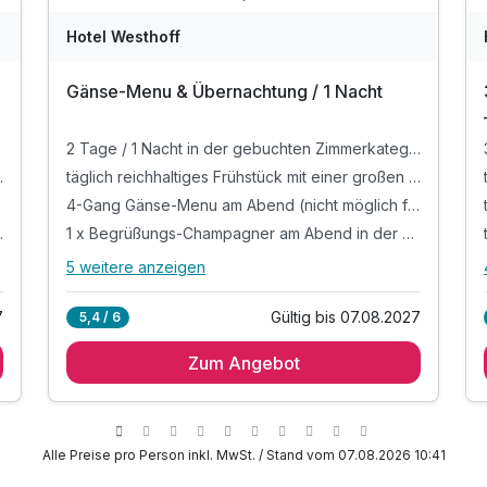
Hotel Westhoff
Gänse-Menu & Übernachtung / 1 Nacht
2 Tage / 1 Nacht in der gebuchten Zimmerkategorie im familiengeführten 4 Sterne-Hotel
n regionalen Produkten
täglich reichhaltiges Frühstück mit einer großen Auswahl an regionalen Produkten
4-Gang Gänse-Menu am Abend (nicht möglich für Vegetarier / Veganer)
radkarte der Region
1 x Begrüßungs-Champagner am Abend in der Bar
5 weitere anzeigen
Alle Inklusivleistungen
9 enthalten
7
Gültig bis 07.08.2027
5,4 / 6
2 Tage / 1 Nacht in der gebuchten
Zimmerkategorie im familiengeführten 4 Sterne-
Zum Angebot
Hotel
täglich reichhaltiges Frühstück mit einer großen
Auswahl an regionalen Produkten
Alle Preise pro Person inkl. MwSt. / Stand vom 07.08.2026 10:41
4-Gang Gänse-Menu am Abend (nicht möglich
für Vegetarier / Veganer)