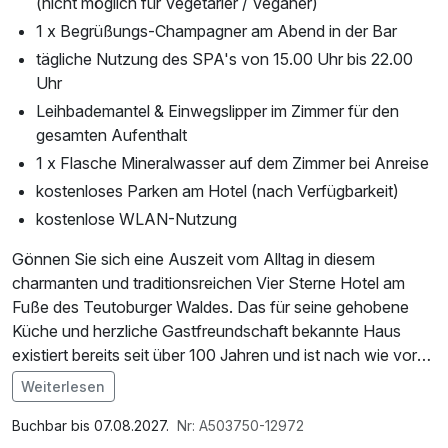
(nicht möglich für Vegetarier / Veganer)
1 x Begrüßungs-Champagner am Abend in der Bar
tägliche Nutzung des SPA's von 15.00 Uhr bis 22.00
Uhr
Leihbademantel & Einwegslipper im Zimmer für den
gesamten Aufenthalt
1 x Flasche Mineralwasser auf dem Zimmer bei Anreise
kostenloses Parken am Hotel (nach Verfügbarkeit)
kostenlose WLAN-Nutzung
Gönnen Sie sich eine Auszeit vom Alltag in diesem
charmanten und traditionsreichen Vier Sterne Hotel am
Fuße des Teutoburger Waldes. Das für seine gehobene
Küche und herzliche Gastfreundschaft bekannte Haus
existiert bereits seit über 100 Jahren und ist nach wie vor
fest in Familienhand. Entspannen Sie nach einer langen
Weiterlesen
Wanderung durch die naturgeschützte Senne oder einem
Trip durch die angrenzenden Ostwestfälischen
Buchbar bis 07.08.2027.
Nr: A503750-12972