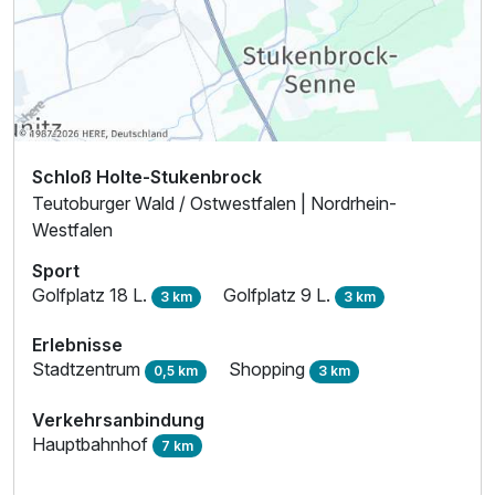
Schloß Holte-Stukenbrock
Teutoburger Wald / Ostwestfalen | Nordrhein-
Westfalen
Sport
Golfplatz 18 L.
Golfplatz 9 L.
3 km
3 km
Erlebnisse
Stadtzentrum
Shopping
0,5 km
3 km
Verkehrsanbindung
Hauptbahnhof
7 km