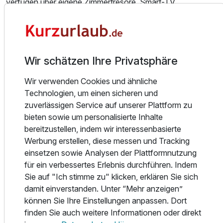
verfügen über eigene Zimmertresore, Smart-TV,
Haustelefon, kostenloses Mineralwasser und kostenlose
Wifi-Anbindung. Die Hotelzimmer erstrecken sich über drei
Obergeschosse und sind alle über einen Lift zu erreichen,
welcher Sie ebenfalls direkt in Ihrem Bademantel in den
Wir schätzen Ihre Privatsphäre
SPA-Bereich bringt.
Essen und Trinken
Wir verwenden Cookies und ähnliche
Technologien, um einen sicheren und
Das Restaurant und die anegliederte Bar wurden bereits
zuverlässigen Service auf unserer Plattform zu
mehrfach von vielen bekannten Guides als eines der
bieten sowie um personalisierte Inhalte
besten der Region bewertet. Klassisches Küchenhandwerk
bereitzustellen, indem wir interessenbasierte
trifft auf saisonale Produkte. Das Restaurant im Hotel
Werbung erstellen, diese messen und Tracking
Westhoff ist bekannt für seine schmackhaften Gerichte
einsetzen sowie Analysen der Plattformnutzung
von guter Qualität und schöner Präsentation. Die Küche
für ein verbessertes Erlebnis durchführen. Indem
wird oft als Gourmetküche oder französische Küche
Sie auf "Ich stimme zu" klicken, erklären Sie sich
beschrieben. Es gibt zudem eine zwanglose Bierstube,
damit einverstanden. Unter “Mehr anzeigen”
genannt "Stukenklause", die eine separate Speisekarte mit
können Sie Ihre Einstellungen anpassen. Dort
traditionelleren Gerichten wie Schnitzel, BBQ-Rippchen
finden Sie auch weitere Informationen oder direkt
und Currywurst anbietet.