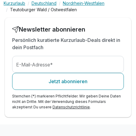
Kurzurlaub
Deutschland
Nordrhein-Westfalen
1 x Begrüßungs-Champagner am Abend in der
Teutoburger Wald / Ostwestfalen
Bar
tägliche Nutzung des SPA's von 15.00 Uhr bis
22.00 Uhr
Newsletter abonnieren
Leihbademantel & Einwegslipper im Zimmer für
Persönlich kuratierte Kurzurlaub-Deals direkt in
den gesamten Aufenthalt
dein Postfach
1 x Flasche Mineralwasser auf dem Zimmer bei
Anreise
kostenloses Parken am Hotel (nach
E-Mail-Adresse*
Verfügbarkeit)
kostenlose WLAN-Nutzung
Jetzt abonnieren
Sternchen (*) markieren Pflichtfelder. Wir geben Deine Daten
nicht an Dritte. Mit der Verwendung dieses Formulars
akzeptierst Du unsere
Datenschutzrichtlinie
.