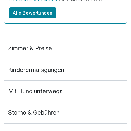
Alle Bewertungen
Zimmer & Preise
Doppelzimmer Classic
Kinderermäßigungen
2 Erwachsene und 1 Kind
Mit Hund unterwegs
Storno & Gebühren