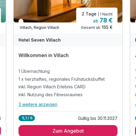
2 Tage
| 1 Nacht
78 €
ab
Wieder frei ab September
155 €
Gesamt ab
Villach, Region Villach
Hotel Seven Villach
Willkommen in Villach
1 Übernachtung
1 x herzhaftes, regionales Frühstücksbuffet
inkl. Region Villach Erlebnis CARD
inkl. Nutzung des Fitnessraumes
3 weitere anzeigen
Alle Inklusivleistungen
7 enthalten
6
Gültig bis 30.11.2027
5,1 / 6
1 Übernachtung
Zum Angebot
1 x herzhaftes, regionales Frühstücksbuffet