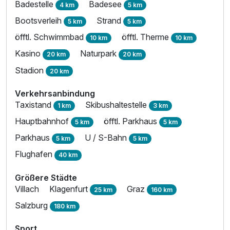
Badestelle
Badesee
4 km
5 km
Bootsverleih
Strand
5 km
5 km
öfftl. Schwimmbad
öfftl. Therme
10 km
10 km
Kasino
Naturpark
20 km
20 km
Stadion
20 km
Verkehrsanbindung
Taxistand
Skibushaltestelle
1 km
3 km
Hauptbahnhof
öfftl. Parkhaus
5 km
5 km
Parkhaus
U / S-Bahn
5 km
5 km
Flughafen
40 km
Größere Städte
Villach
Klagenfurt
Graz
25 km
160 km
Salzburg
180 km
Sport