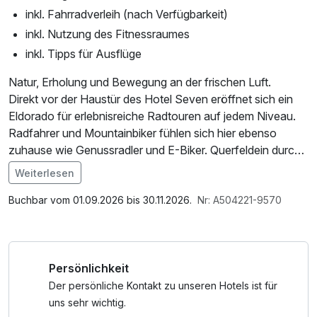
inkl. Fahrradverleih (nach Verfügbarkeit)
inkl. Nutzung des Fitnessraumes
inkl. Tipps für Ausflüge
Natur, Erholung und Bewegung an der frischen Luft.
Direkt vor der Haustür des Hotel Seven eröffnet sich ein
Eldorado für erlebnisreiche Radtouren auf jedem Niveau.
Radfahrer und Mountainbiker fühlen sich hier ebenso
zuhause wie Genussradler und E-Biker. Querfeldein durch
Wälder oder gemütlich rund um den See: Von der
Weiterlesen
Seenrunde rund um den Faakersee bis hin zu Panorama-
Im Angebot enthalten
touren sind dem Vergnügen keine Grenzen gesetzt.
Parkplatz, W-LAN Nutzung / Internetnutzung
Buchbar vom 01.09.2026 bis 30.11.2026.
Nr: A504221-9570
Persönlichkeit
Der persönliche Kontakt zu unseren Hotels ist für
uns sehr wichtig.