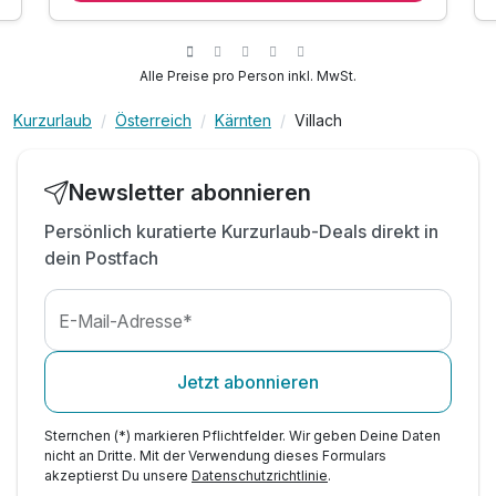
inkl. Region Villach Erlebnis CARD
inkl. Nutzung des Fitnessraumes
inkl. Late Check Out bis 12:00
Alle Preise pro Person inkl. MwSt.
inkl. Stadtplan
Kurzurlaub
Österreich
Kärnten
Villach
inkl. Tipps für Ausflüge
Newsletter abonnieren
Persönlich kuratierte Kurzurlaub-Deals direkt in
dein Postfach
E-Mail-Adresse*
Jetzt abonnieren
Sternchen (*) markieren Pflichtfelder. Wir geben Deine Daten
nicht an Dritte. Mit der Verwendung dieses Formulars
akzeptierst Du unsere
Datenschutzrichtlinie
.