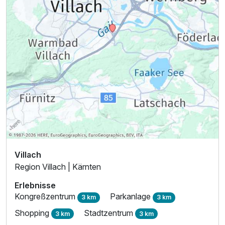
Villach
Region Villach | Kärnten
Erlebnisse
Kongreßzentrum
Parkanlage
3 km
3 km
Shopping
Stadtzentrum
3 km
3 km