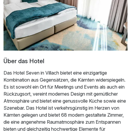
Über das Hotel
Das Hotel Seven in Villach bietet eine einzigartige
Kombination aus Gegensätzen, die Kärnten widerspiegeln.
Es ist sowohl ein Ort für Meetings und Events als auch ein
Ausstattung
Rückzugsort, vereint modernes Design mit gemütlicher
Atmosphäre und bietet eine genussvolle Küche sowie eine
Für 3 Tage
298,00 €
p.P. ab
Szenebar. Das Hotel ist verkehrsgünstig im Herzen von
Kärnten gelegen und bietet 68 modern gestaltete Zimmer,
die eine angenehme Raumatmosphäre zum Entspannen
bieten und gleichzeitig hochwertige Elemente für