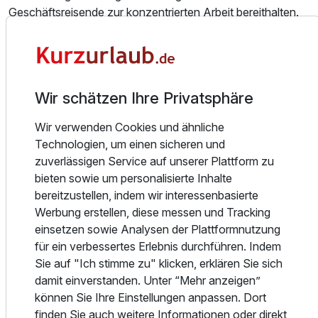
Geschäftsreisende zur konzentrierten Arbeit bereithalten.
Das herzhafte Frühstück mit regionalen Produkten bildet
die Basis für einen perfekten Start in den Tag. Das Milo
Restaurant verwöhnt seine Gäste mit erlesenen Speisen
Wir schätzen Ihre Privatsphäre
und Weinen sowie mit unvergleichlicher Gastfreundschaft.
Die Bar des Hotels bietet eine große Terrasse mit
Wir verwenden Cookies und ähnliche
wunderschönem Blick auf die Villacher Alpenwelt und lädt
Technologien, um einen sicheren und
zu gemütlichen Treffen mit Freunden und Familie ein. Hier
zuverlässigen Service auf unserer Plattform zu
können Gäste auch köstliche Süßspeisen aus der
bieten sowie um personalisierte Inhalte
hauseigenen Patisserie, frische Smoothies sowie
bereitzustellen, indem wir interessenbasierte
hausgemachte Limonaden und Eisvariationen genießen.
Werbung erstellen, diese messen und Tracking
einsetzen sowie Analysen der Plattformnutzung
Die optimale Lage des Hotels in direkter Nachbarschaft
für ein verbessertes Erlebnis durchführen. Indem
zum Faakersee und der Gerlitzen-Bergelandschaft bietet
Sie auf "Ich stimme zu" klicken, erklären Sie sich
den idealen Ausgangspunkt für Kulturtrips, Cityreisen und
damit einverstanden. Unter “Mehr anzeigen”
Outdoor-Aktivitäten wie Shopping, Sport und Unterhaltung.
können Sie Ihre Einstellungen anpassen. Dort
Ein Fitnessbereich steht den Gästen zur Verfügung, und mit
finden Sie auch weitere Informationen oder direkt