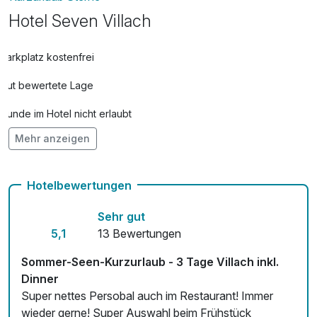
Hotel Seven Villach
Parkplatz kostenfrei
Gut bewertete Lage
Hunde im Hotel nicht erlaubt
Mehr anzeigen
Auch vegetarische Speisen
Fahrradverleih
Hotelbewertungen
Fitnessgeräte stehen bereit
Sehr gut
Kostenloses W-LAN
5,1
13 Bewertungen
Zimmerservice verfügbar
Sommer-Seen-Kurzurlaub - 3 Tage Villach inkl.
Dinner
Mit Hotelbar
Super nettes Persobal auch im Restaurant! Immer
wieder gerne! Super Auswahl beim Frühstück