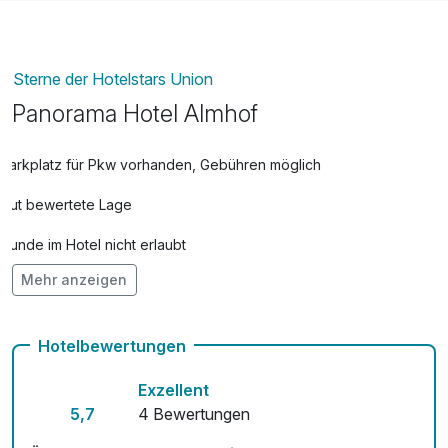
Sterne der Hotelstars Union
Panorama Hotel Almhof
Parkplatz für Pkw vorhanden, Gebühren möglich
Gut bewertete Lage
Hunde im Hotel nicht erlaubt
Mehr anzeigen
Auch vegetarische Speisen
Kostenloses W-LAN
Hotelbewertungen
Zimmerservice verfügbar
Exzellent
Mit Hotelbar
5,7
4 Bewertungen