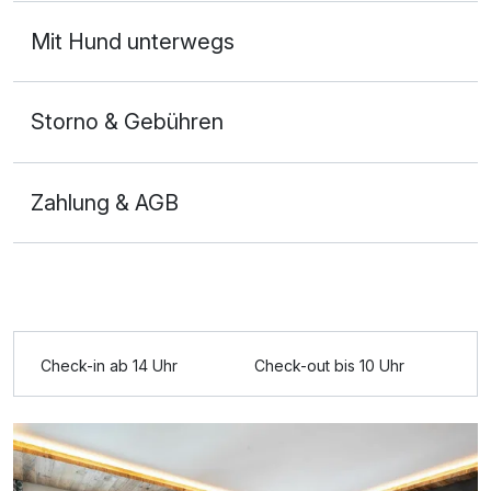
Mit Hund unterwegs
Storno & Gebühren
Zahlung & AGB
Ausstattung
Für 4 Tage
Check-in ab 14 Uhr
Check-out bis 10 Uhr
480,00 €
p.P. ab