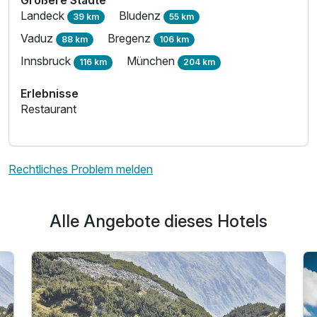
Größere Städte
Landeck
Bludenz
39 km
55 km
Vaduz
Bregenz
88 km
106 km
Innsbruck
München
116 km
204 km
Erlebnisse
Restaurant
Rechtliches Problem melden
Alle Angebote dieses Hotels