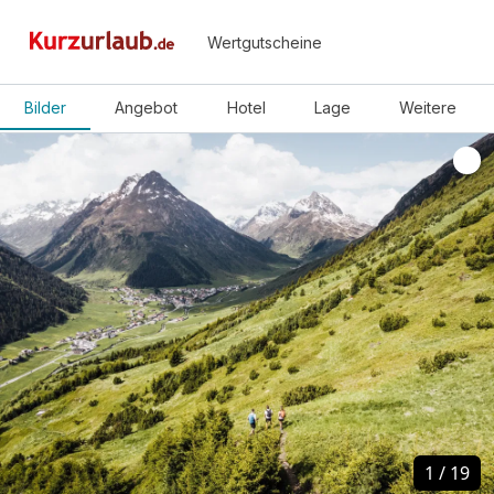
Wertgutscheine
Bilder
Angebot
Hotel
Lage
Weitere
1
1
/
/
19
19