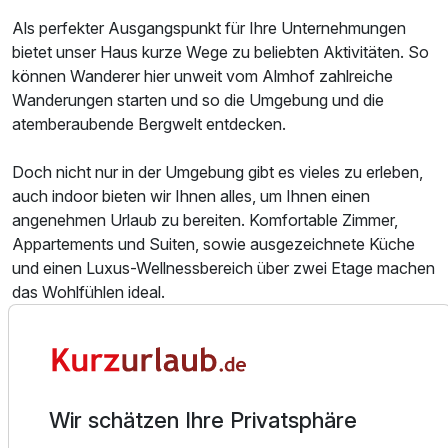
Als perfekter Ausgangspunkt für Ihre Unternehmungen
bietet unser Haus kurze Wege zu beliebten Aktivitäten. So
Ausstattung
können Wanderer hier unweit vom Almhof zahlreiche
Wanderungen starten und so die Umgebung und die
atemberaubende Bergwelt entdecken.
Für 4 Tage
545,00 €
p.P. ab
Doch nicht nur in der Umgebung gibt es vieles zu erleben,
auch indoor bieten wir Ihnen alles, um Ihnen einen
angenehmen Urlaub zu bereiten. Komfortable Zimmer,
Appartements und Suiten, sowie ausgezeichnete Küche
Juniorsuite Design
und einen Luxus-Wellnessbereich über zwei Etage machen
2 Erwachsene und 2 Kinder
das Wohlfühlen ideal.
DEM KÖRPER RUHE GÖNNEN
Sich verwöhnen lassen, während die Tiroler Bergwelt
direkt vor Ihren Augen liegt!
Wir schätzen Ihre Privatsphäre