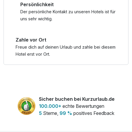
Persönlichkeit
atemberaubende schroffe Bergwelt werden Sie
bezaubern.
Der persönliche Kontakt zu unseren Hotels ist für
uns sehr wichtig.
**Mit der Silvretta Card Premium nutzt du unlimitiert …
… alle geöffneten Bergbahnen im Paznaun und Samnaun.
Zahle vor Ort
… alle geöffneten Bergbahnen im Montafon/Brandnertal.
… den gesamten öffentlichen Nahverkehr im Paznaun
Freue dich auf deinen Urlaub und zahle bei diesem
Hotel erst vor Ort.
Sicher buchen bei Kurzurlaub.de
100.000+
echte Bewertungen
5
Sterne,
99 %
positives Feedback