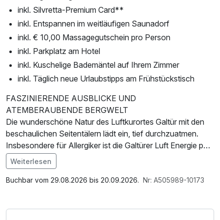
inkl. Silvretta-Premium Card**
inkl. Entspannen im weitläufigen Saunadorf
inkl. € 10,00 Massagegutschein pro Person
inkl. Parkplatz am Hotel
inkl. Kuschelige Bademäntel auf Ihrem Zimmer
inkl. Täglich neue Urlaubstipps am Frühstückstisch
FASZINIERENDE AUSBLICKE UND
ATEMBERAUBENDE BERGWELT
Die wunderschöne Natur des Luftkurortes Galtür mit den
beschaulichen Seitentälern lädt ein, tief durchzuatmen.
Insbesondere für Allergiker ist die Galtürer Luft Energie pur.
Familien und Sportler finden ein unvergessliches
Weiterlesen
Bergerlebnis voller Spaß und Abenteuer. Wunderschöne
Im Angebot enthalten
Wege laden zum Wandern in diesem unvergleichlichen
Saunabenutzung, Saunatuch, Parkplatz, Nutzung des
Buchbar vom 29.08.2026 bis 20.09.2026.
Nr: A505989-10173
Wanderparadies in Galtür ein – gesprenkelte Berg- und
Wellnessbereichs, W-LAN Nutzung / Internetnutzung,
Almwiesen, blühende Almrosen, faszinierende Ausblicke,
Tageszeitung, Badetasche mit Bademantel und -tücher
rauschende Bäche, lauschige Bergseen sowie eine