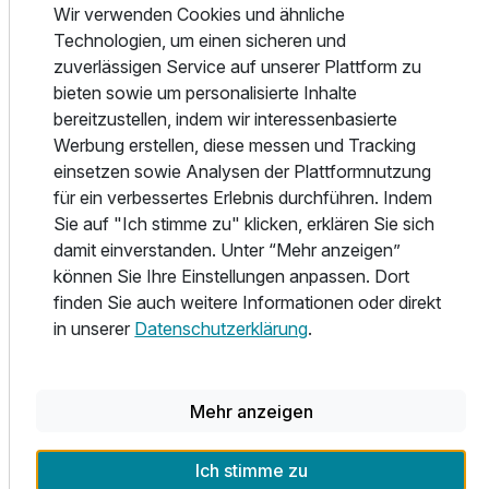
Über zwei Etagen erstreckt sich unsere Relax-Oase, wo
Wir verwenden Cookies und ähnliche
Körper und Seele so richtig entspannen können. Ob Sie es
Technologien, um einen sicheren und
sich im Whirlpool gemütlich machen, eine Runde
zuverlässigen Service auf unserer Plattform zu
schwimmen oder sich in den Ruheraum zurückziehen - die
bieten sowie um personalisierte Inhalte
wunderbare Aussicht bleibt dabei immer in Ihrem Blickfeld.
bereitzustellen, indem wir interessenbasierte
Werbung erstellen, diese messen und Tracking
Ausstattung
Zum Auspowern stehen Ihnen die Türen zu unserem
einsetzen sowie Analysen der Plattformnutzung
Fitness-Studio offen. Oder schwitzen Sie lieber in der
für ein verbessertes Erlebnis durchführen. Indem
Für 4 Tage
Sauna? Erfrischen Sie sich danach am besten in unseren
552,00 €
Sie auf "Ich stimme zu" klicken, erklären Sie sich
p.P. ab
Erlebnisduschen oder beweisen Sie mit Eis aus dem
damit einverstanden. Unter “Mehr anzeigen”
Eisbrunnen richtig Mut. Wie wäre es dann noch mit einer
können Sie Ihre Einstellungen anpassen. Dort
Massage?
finden Sie auch weitere Informationen oder direkt
Sie werden sehen: Ein Wellness-Tag in unserem Haus wirkt
in unserer
Datenschutzerklärung
.
wahre Wunder!
Suite/n
2 Erwachsene und 2 Kinder
FÜR JEDEN GAUMEN
Mehr anzeigen
Lust auf eine kulinarische Entdeckungsreise?
Ich stimme zu