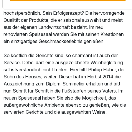
Im Almhof kocht der Chef Hermann Huber
höchstpersönlich. Sein Erfolgsrezept? Die hervorragende
Qualität der Produkte, die er saisonal auswählt und meist
aus der eigenen Landwirtschaft bezieht. Im neu
renovierten Speisesaal werden Sie mit seinen Kreationen
ein einzigartiges Geschmackserlebnis genießen.
So köstlich die Gerichte sind, so charmant ist auch der
Service. Dabei darf eine ausgezeichnete Weinbegleitung
selbstverständlich nicht fehlen. Hier hilft Philipp Huber, der
Sohn des Hauses, weiter. Dieser hat im Herbst 2014 die
Ausstattung
Auszeichnung zum Diplom-Sommelier erhalten und tritt
nun Schritt für Schritt in die Fußstapfen seines Vaters. Im
Für 4 Tage
660,00 €
p.P. ab
neuen Speisesaal haben Sie also die Möglichkeit, das
außergewöhnliche Ambiente ebenso zu genießen, wie die
servierten Gerichte und die ausgewählten Weine.