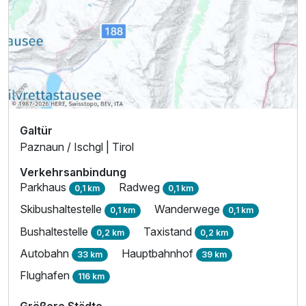
Galtür
Paznaun / Ischgl | Tirol
Verkehrsanbindung
Parkhaus
Radweg
0,1 km
0,1 km
Skibushaltestelle
Wanderwege
0,1 km
0,1 km
Bushaltestelle
Taxistand
0,2 km
0,2 km
Autobahn
Hauptbahnhof
33 km
39 km
Flughafen
116 km