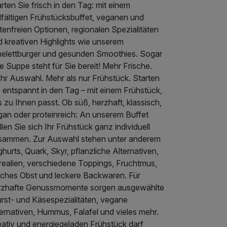
rten Sie frisch in den Tag: mit einem
lfältigen Frühstücksbuffet, veganen und
tenfreien Optionen, regionalen Spezialitäten
d kreativen Highlights wie unserem
elettburger und gesunden Smoothies. Sogar
e Suppe steht für Sie bereit! Mehr Frische.
hr Auswahl. Mehr als nur Frühstück. Starten
 entspannt in den Tag – mit einem Frühstück,
 zu Ihnen passt. Ob süß, herzhaft, klassisch,
gan oder proteinreich: An unserem Buffet
llen Sie sich Ihr Frühstück ganz individuell
sammen. Zur Auswahl stehen unter anderem
hurts, Quark, Skyr, pflanzliche Alternativen,
realien, verschiedene Toppings, Fruchtmus,
isches Obst und leckere Backwaren. Für
rzhafte Genussmomente sorgen ausgewählte
rst- und Käsespezialitäten, vegane
ernativen, Hummus, Falafel und vieles mehr.
eativ und energiegeladen Frühstück darf