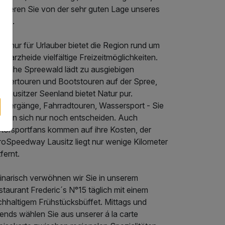
fitieren Sie von der sehr guten Lage unseres
els.
ht nur für Urlauber bietet die Region rund um
warzheide vielfältige Freizeitmöglichkeiten.
r nahe Spreewald lädt zu ausgiebigen
ndertouren und Bootstouren auf der Spree,
 Lausitzer Seenland bietet Natur pur.
aziergänge, Fahrradtouren, Wassersport - Sie
ssen sich nur noch entscheiden. Auch
torsportfans kommen auf ihre Kosten, der
roSpeedway Lausitz liegt nur wenige Kilometer
fernt.
linarisch verwöhnen wir Sie in unserem
taurant Frederic´s N°15 täglich mit einem
chhaltigem Frühstücksbüffet. Mittags und
ends wählen Sie aus unserer á la carte