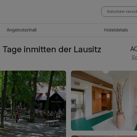
Gutschein vers
Angebot
sinhalt
Hotel
details
Tage inmitten der Lausitz
AC
Sc