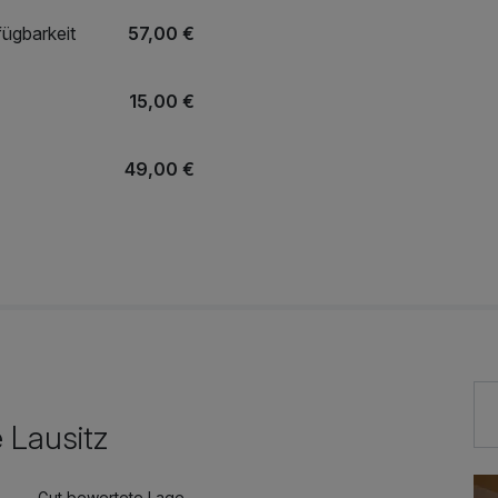
fügbarkeit
57,00 €
15,00 €
49,00 €
 nach
44,00 €
32,00 €
e nach
44,00 €
 Lausitz
Gut bewertete Lage