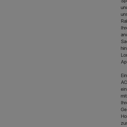
Sp
un
un
Ra
Ih
an
Sa
hin
139,00 €
p.P. ab
Lon
Ape
Ein
AC
ein
mi
Ih
Ges
Ho
zu