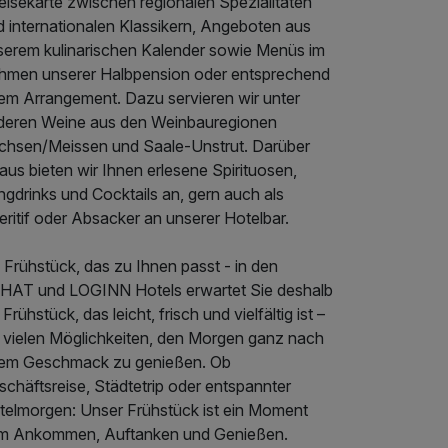
eisekarte zwischen regionalen Spezialitäten
d internationalen Klassikern, Angeboten aus
serem kulinarischen Kalender sowie Menüs im
hmen unserer Halbpension oder entsprechend
rem Arrangement. Dazu servieren wir unter
deren Weine aus den Weinbauregionen
chsen/Meissen und Saale-Unstrut. Darüber
aus bieten wir Ihnen erlesene Spirituosen,
gdrinks und Cocktails an, gern auch als
ritif oder Absacker an unserer Hotelbar.
 Frühstück, das zu Ihnen passt - in den
HAT und LOGINN Hotels erwartet Sie deshalb
 Frühstück, das leicht, frisch und vielfältig ist –
t vielen Möglichkeiten, den Morgen ganz nach
rem Geschmack zu genießen. Ob
chäftsreise, Städtetrip oder entspannter
telmorgen: Unser Frühstück ist ein Moment
m Ankommen, Auftanken und Genießen.