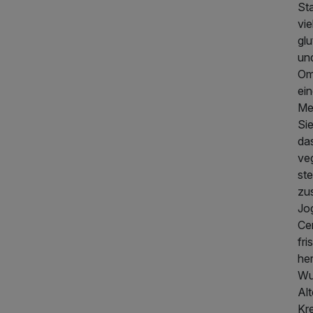
Sta
vie
glu
un
Om
ein
Me
Sie
das
ve
ste
zu
Jog
Ce
fr
he
Wu
Alt
Kr