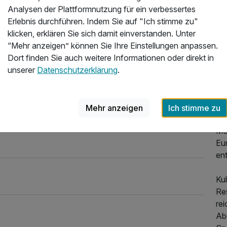
Analysen der Plattformnutzung für ein verbessertes
pro
Erlebnis durchführen. Indem Sie auf "Ich stimme zu"
Hot
klicken, erklären Sie sich damit einverstanden. Unter
“Mehr anzeigen” können Sie Ihre Einstellungen anpassen.
Nic
Dort finden Sie auch weitere Informationen oder direkt in
Sch
unserer
Datenschutzerklärung
.
De
Wa
das
Sp
Mehr anzeigen
Ich stimme zu
mü
Mo
Eu
89,00 €
p.P. ab
ent
Ku
Res
rei
Ab