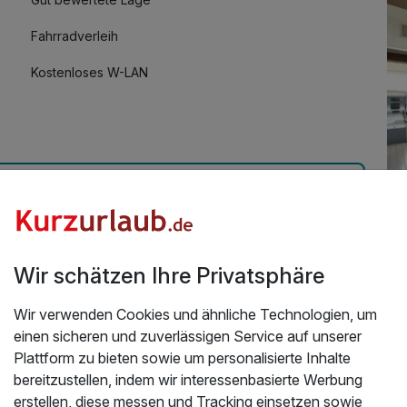
Fahrradverleih
Kostenloses W-LAN
Üb
nd | 4 Tage
Wir schätzen Ihre Privatsphäre
rsonal
Da
.2025
Wir verwenden Cookies und ähnliche Technologien, um
mod
einen sicheren und zuverlässigen Service auf unserer
Br
Plattform zu bieten sowie um personalisierte Inhalte
Mi
bereitzustellen, indem wir interessenbasierte Werbung
in 
erstellen, diese messen und Tracking einsetzen sowie
Se