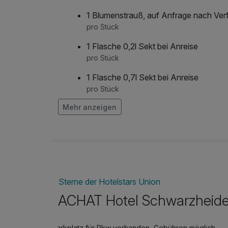
1 Blumenstrauß, auf Anfrage nach Ver
pro Stück
1 Flasche 0,2l Sekt bei Anreise
pro Stück
1 Flasche 0,7l Sekt bei Anreise
pro Stück
Mehr anzeigen
Early Check-In ab 10 Uhr, auf Anfrage
Verfügbarkeit
pro Stück
Haustier/Hund
pro Aufenthalt
Sterne der Hotelstars Union
Late Check-out bis 15 Uhr, auf Anfrag
Verfügbarkeit
ACHAT Hotel Schwarzheide
pro Stück
Parkplatz für Pkw vorhanden, Gebühren möglich