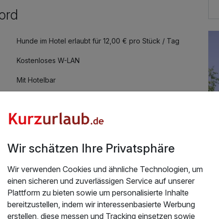
ord
Hunde im Hotel erlaubt für 12,00 € pro Stück / Tag
Kostenloses W-LAN
Mit Hotelbar
Wir schätzen Ihre Privatsphäre
'
Wir verwenden Cookies und ähnliche Technologien, um
Üb
einen sicheren und zuverlässigen Service auf unserer
25
Plattform zu bieten sowie um personalisierte Inhalte
Da
bereitzustellen, indem wir interessenbasierte Werbung
Nor
erstellen, diese messen und Tracking einsetzen sowie