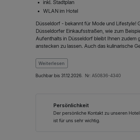
inkl. Stadtplan
WLAN im Hotel
Düsseldorf - bekannt für Mode und Lifestyle!
Düsseldorfer Einkaufsstraßen, wie zum Beispie
Aufenthalts in Düsseldorf bleibt Ihnen zudem 
anstecken zu lassen. Auch das kulinarische Ge
Im Angebot enthalten
Weiterlesen
1 x Welcome Drink, W-LAN Nutzung / Internetn
to go, kostenfreier Kaffee/Tee im Zimmer
Buchbar bis 31.12.2026.
Nr: A50836-4340
Persönlichkeit
Der persönliche Kontakt zu unseren Hotel
ist für uns sehr wichtig.