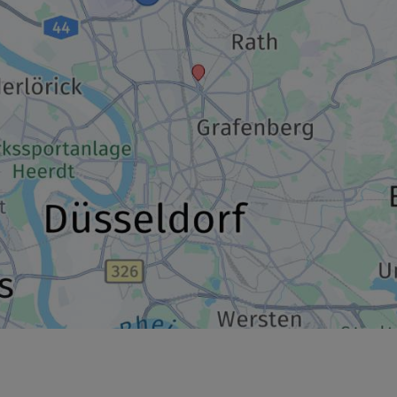
159,00 €
p.P. ab