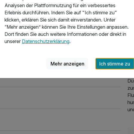
Kil
Analysen der Plattformnutzung für ein verbessertes
Zim
Erlebnis durchführen. Indem Sie auf "Ich stimme zu"
Ka
klicken, erklären Sie sich damit einverstanden. Unter
LA
“Mehr anzeigen” können Sie Ihre Einstellungen anpassen.
Für
Dort finden Sie auch weitere Informationen oder direkt in
uns
unserer
Datenschutzerklärung
.
zur
un
So
Mehr anzeigen
Ich stimme zu
un
lec
Düs
zu
Fl
hu
un