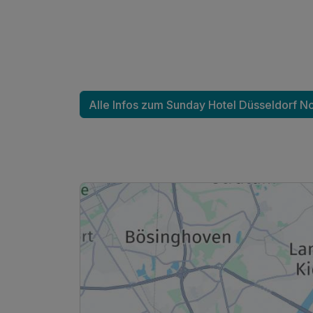
Ausstattung
Zusatznächte
Alle Infos zum Sunday Hotel Düsseldorf N
Für 3 Tage
Doppelzimmer Superior
2 Erwachsene