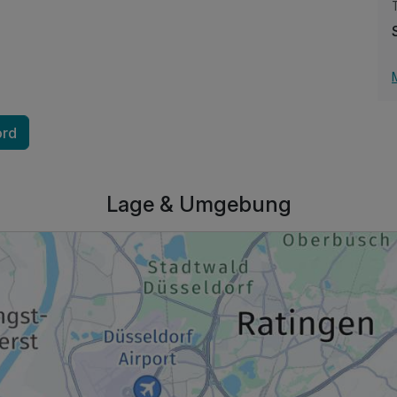
ord
149,00 €
p.P. ab
Lage & Umgebung