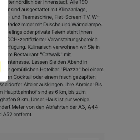
ometer nördlich der Innenstadt. Alle 190
mer sind ausgestattet mit Klimaanlage,
ffee- und Teemaschine, Flat-Screen-TV, W-
N, Badezimmer mit Dusche und Wärmelampe.
 Meetings oder private Feiern steht Ihnen
er CCH-zertifizierter Veranstaltungsbereich
 Verfügung. Kulinarisch verwöhnen wir Sie in
serem Restaurant "Catwalk" mit
nnenterrasse. Lassen Sie den Abend in
serer gemütlichen Hotelbar "Piazza" bei einem
keren Cocktail oder einem frisch gezapften
seldorfer Altbier ausklingen. Ihre Anreise: Bis
m Hauptbahnhof sind es 6 km, bis zum
ughafen 8 km. Unser Haus ist nur wenige
ndert Meter von den Abfahrten der A3, A44
d A52 entfernt.