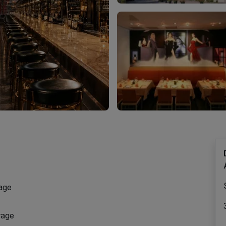
Tage
rage