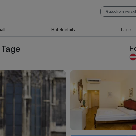
Gutschein vers
halt
Hotel
details
Lage
2 Tage
Ho