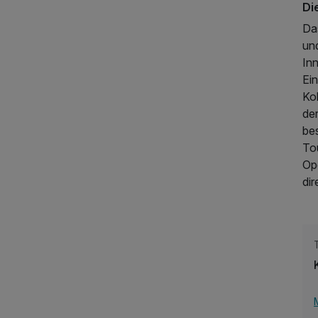
Di
Das
und
In
Ei
Ko
der
be
To
Op
dir