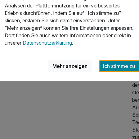
Au
Analysen der Plattformnutzung für ein verbessertes
Pa
Erlebnis durchführen. Indem Sie auf "Ich stimme zu"
Ve
klicken, erklären Sie sich damit einverstanden. Unter
ein
“Mehr anzeigen” können Sie Ihre Einstellungen anpassen.
We
Dort finden Sie auch weitere Informationen oder direkt in
271,20 €
p.P. ab
Unt
unserer
Datenschutzerklärung
.
Fa
Zi
Mehr anzeigen
Ich stimme zu
Fü
so
de
st
ber
Au
Sch
Te
Sta
zu