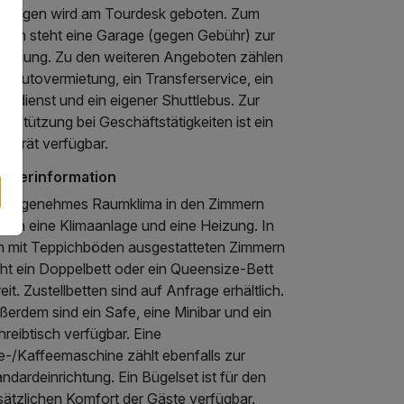
sflügen wird am Tourdesk geboten. Zum
rken steht eine Garage (gegen Gebühr) zur
rfügung. Zu den weiteren Angeboten zählen
e Autovermietung, ein Transferservice, ein
ckdienst und ein eigener Shuttlebus. Zur
erstützung bei Geschäftstätigkeiten ist ein
xgerät verfügbar.
mmerinformation
r angenehmes Raumklima in den Zimmern
rgen eine Klimaanlage und eine Heizung. In
n mit Teppichböden ausgestatteten Zimmern
eht ein Doppelbett oder ein Queensize-Bett
eit. Zustellbetten sind auf Anfrage erhältlich.
ßerdem sind ein Safe, eine Minibar und ein
reibtisch verfügbar. Eine
e-/Kaffeemaschine zählt ebenfalls zur
ndardeinrichtung. Ein Bügelset ist für den
sätzlichen Komfort der Gäste verfügbar.