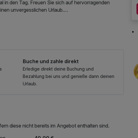
tal in den Tag. Freuen Sie sich auf hervorragenden
inen unvergesslichen Urlaub.
Aufenthalt im schönen Wien.
Buche und zahle direkt
s
Erledige direkt deine Buchung und
Bezahlung bei uns und genieße dann deinen
Urlaub.
rn diese nicht bereits im Angebot enthalten sind.
ion
40,00 €