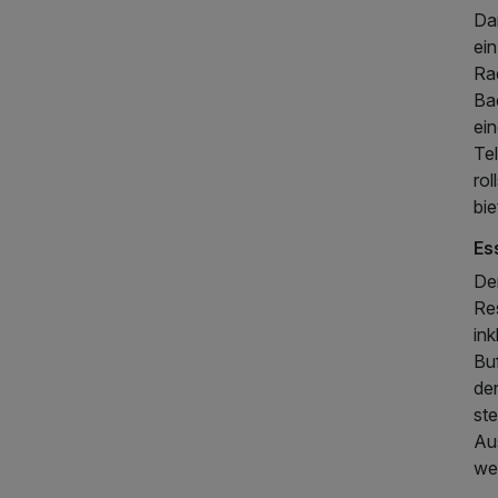
Dar
ein
Ra
Ba
ei
Te
rol
bi
Es
De
Re
ink
Buf
de
ste
Au
we