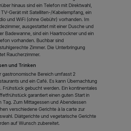
über hinaus sind ein Telefon mit Direktwahl,
 TV-Gerät mit Satelliten-/Kabelempfang, ein
dio und WiFi (ohne Gebühr) vorhanden. Im
dezimmer, ausgestattet mit einer Dusche und
ner Badewanne, sind ein Haartrockner und ein
lefon vorhanden. Buchbar sind
lstuhlgerechte Zimmer. Die Unterbringung
etet Raucherzimmer.
sen und Trinken
r gastronomische Bereich umfasst 2
staurants und ein Café. Es kann Übernachtung
l. Frühstück gebucht werden. Ein kontinentales
fetfrühstück garantiert einen guten Start in
n Tag. Zum Mittagessen und Abendessen
hen verschiedene Gerichte à la carte zur
swahl. Diätgerichte und vegetarische Gerichte
rden auf Wunsch zubereitet.