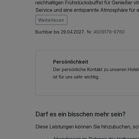
reichhaltigen Frühstücksbuffet für Genießer vi
Service und eine entspannte Atmosphäre für e
kurz-mal-weg.de wünscht Ihnen einen tollen 
Weiterlesen
Im Angebot enthalten
W-LAN Nutzung / Internetnutzung
Buchbar bis 29.04.2027.
Nr: A509179-9760
Persönlichkeit
Der persönliche Kontakt zu unseren Hotel
ist für uns sehr wichtig.
Darf es ein bisschen mehr sein?
Diese Leistungen können Sie hinzubuchen, sofe
Abendessen im Rahmen der Halbpens