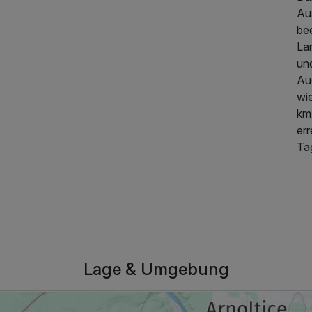
Au
be
La
un
Au
wi
km
err
Ta
Lage & Umgebung