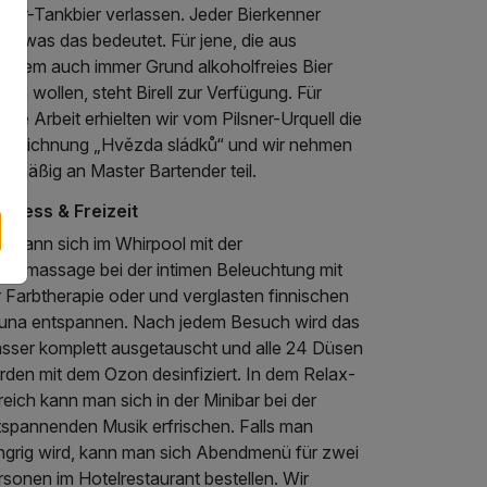
sner-Tankbier verlassen. Jeder Bierkenner
ß, was das bedeutet. Für jene, die aus
lchem auch immer Grund alkoholfreies Bier
nken wollen, steht Birell zur Verfügung. Für
ere Arbeit erhielten wir vom Pilsner-Urquell die
szeichnung „Hvězda sládků“ und wir nehmen
elmäßig an Master Bartender teil.
llness & Freizeit
n kann sich im Whirpool mit der
dromassage bei der intimen Beleuchtung mit
 Farbtherapie oder und verglasten finnischen
una entspannen. Nach jedem Besuch wird das
sser komplett ausgetauscht und alle 24 Düsen
rden mit dem Ozon desinfiziert. In dem Relax-
eich kann man sich in der Minibar bei der
tspannenden Musik erfrischen. Falls man
ngrig wird, kann man sich Abendmenü für zwei
sonen im Hotelrestaurant bestellen. Wir