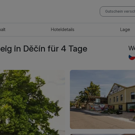
Gutschein vers
halt
Hotel
details
Lage
eig in Děčín für 4 Tage
We