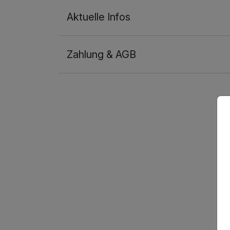
Aktuelle Infos
Zahlung & AGB
Ausstattung
Für 4 Tage
Doppelzimmer Standard
2 Erwachsene und 1 Kind