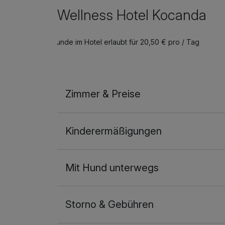
Wellness Hotel Kocanda
Hunde im Hotel erlaubt für 20,50 € pro / Tag
Zimmer & Preise
Doppelzimmer Business
Kinderermäßigungen
2 Erwachsene und 1 Kind
Mit Hund unterwegs
Storno & Gebühren