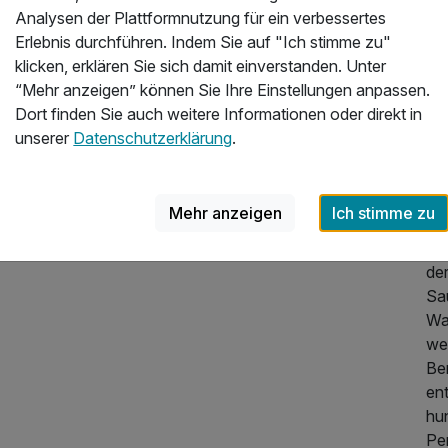
Pil
Analysen der Plattformnutzung für ein verbessertes
wei
Erlebnis durchführen. Indem Sie auf "Ich stimme zu"
we
klicken, erklären Sie sich damit einverstanden. Unter
tri
“Mehr anzeigen” können Sie Ihre Einstellungen anpassen.
uns
Dort finden Sie auch weitere Informationen oder direkt in
Au
unserer
Datenschutzerklärung
.
reg
We
Mehr anzeigen
Ich stimme zu
Ma
Hy
der
Sa
Wa
we
189,00 €
p.P. ab
Ber
en
hu
Per