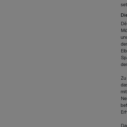
se
Di
Dě
Mög
und
der
Elb
Sp
de
Zu
da
mi
Ne
bef
Erh
Dar
189,00 €
p.P. ab