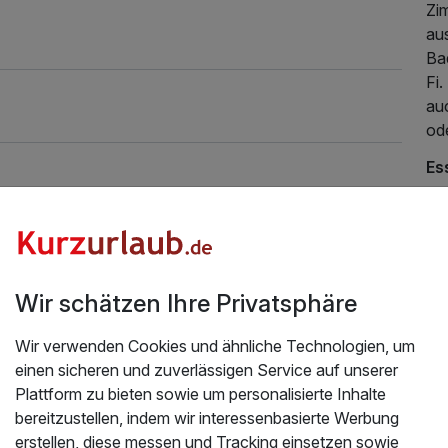
Zi
aus
Ba
Fi
au
ode
Es
Da
Da
204,00 €
p.P. ab
bis
bö
Wir schätzen Ihre Privatsphäre
na
Get
Wir verwenden Cookies und ähnliche Technologien, um
ha
einen sicheren und zuverlässigen Service auf unserer
Der
Plattform zu bieten sowie um personalisierte Inhalte
bereitzustellen, indem wir interessenbasierte Werbung
Be
erstellen, diese messen und Tracking einsetzen sowie