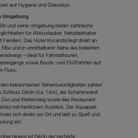
tzen auf Hygiene und Diskretion.
e Umgebung
čín und seine Umgebung bieten zahlreiche
lichkeiten für Aktivurlauber, Naturliebhaber
 Familien. Das Hotel Kocanda liegt direkt an
 Elbe und in unmittelbarer Nähe des beliebten
eradwegs – ideal für Fahrradtouren,
aziergänge sowie Boots- und Floßfahrten auf
m Fluss.
 den bekanntesten Sehenswürdigkeiten zählen
s Schloss Děčín (ca. 1 km), die Schäferwand
t Zoo und Klettersteig sowie das Restaurant
bíčko mit herrlichem Ausblick. Der Aquapark
indet sich direkt vor Ort und lädt zu Spaß und
olung ein.
über hinaus ist Děčín der perfekte