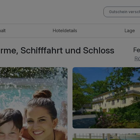
Gutschein vers
halt
Hotel
details
Lage
rme, Schifffahrt und Schloss
Fe
Rö