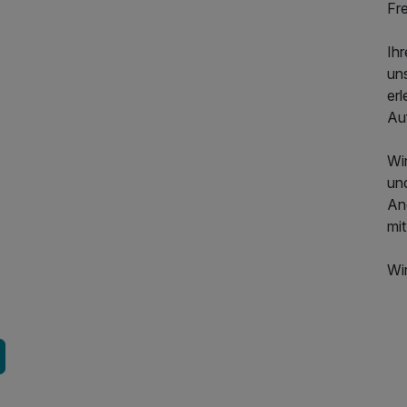
Fre
Ih
uns
er
Auf
Wir
un
Ang
mi
Wi