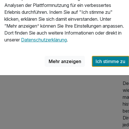
Mü
Analysen der Plattformnutzung für ein verbessertes
Er
Erlebnis durchführen. Indem Sie auf "Ich stimme zu"
Ba
klicken, erklären Sie sich damit einverstanden. Unter
“Mehr anzeigen” können Sie Ihre Einstellungen anpassen.
Im
Dort finden Sie auch weitere Informationen oder direkt in
Se
unserer
Datenschutzerklärung
.
at
Lan
Fu
249,00 €
p.P. ab
Mehr anzeigen
Ich stimme zu
un
Ra
Der
wi
mar
his
be
Dir
je