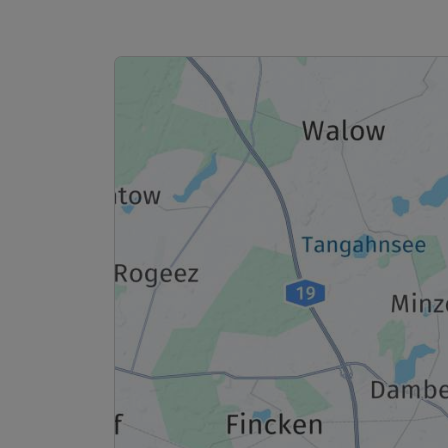
Ausstattung
Zusatznächte
Für 4 Tage
Doppelzimmer zur Einzelnutzung
1 Erwachsenen und 1 Kind
Ausstattung