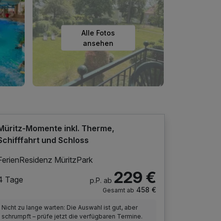
Alle Fotos
ansehen
Müritz-Momente inkl. Therme,
Schifffahrt und Schloss
FerienResidenz MüritzPark
229 €
4 Tage
p.P. ab
458 €
Gesamt ab
Nicht zu lange warten: Die Auswahl ist gut, aber
schrumpft – prüfe jetzt die verfügbaren Termine.