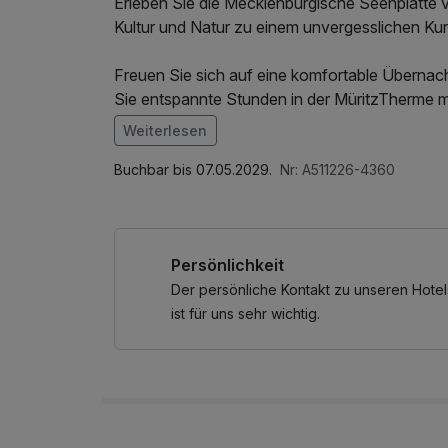
Erleben Sie die Mecklenburgische Seenplatte v
Kultur und Natur zu einem unvergesslichen Kur
Freuen Sie sich auf eine komfortable Übernac
Sie entspannte Stunden in der MüritzTherme 
Weiterlesen
Entdecken Sie außerdem das historische Schlos
Im Angebot enthalten
geprägt von einzigartigem barockem Charme. Ein
Late Check Out
Buchbar bis 07.05.2029.
Nr: A511226-4360
entspannte Schifffahrt auf der Müritz, bei de
erleben.
Persönlichkeit
Ob Erholung, Genuss oder kleine Entdeckungs
Seiten der Mecklenburgischen Seenplatte in pe
Der persönliche Kontakt zu unseren Hotel
ist für uns sehr wichtig.