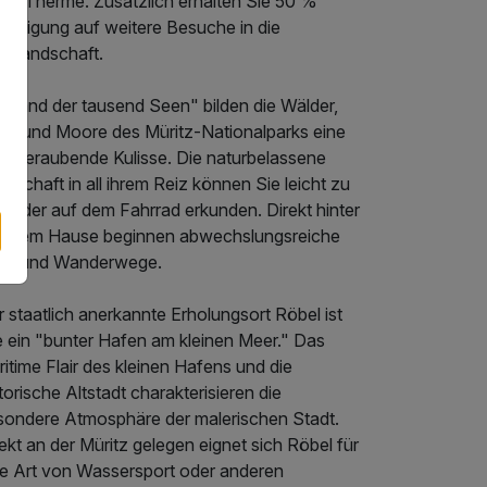
ritzTherme. Zusätzlich erhalten Sie 50 %
mäßigung auf weitere Besuche in die
delandschaft.
 "Land der tausend Seen" bilden die Wälder,
en und Moore des Müritz-Nationalparks eine
emberaubende Kulisse. Die naturbelassene
dschaft in all ihrem Reiz können Sie leicht zu
ß oder auf dem Fahrrad erkunden. Direkt hinter
serem Hause beginnen abwechslungsreiche
d- und Wanderwege.
 staatlich anerkannte Erholungsort Röbel ist
e ein "bunter Hafen am kleinen Meer." Das
itime Flair des kleinen Hafens und die
torische Altstadt charakterisieren die
sondere Atmosphäre der malerischen Stadt.
ekt an der Müritz gelegen eignet sich Röbel für
de Art von Wassersport oder anderen