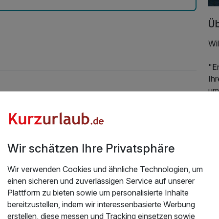
Üb
Wi
"E
Ihr
um
Um
be
In
Wir schätzen Ihre Privatsphäre
wa
Fe
Wir verwenden Cookies und ähnliche Technologien, um
einen sicheren und zuverlässigen Service auf unserer
Al
Plattform zu bieten sowie um personalisierte Inhalte
Tag
bereitzustellen, indem wir interessenbasierte Werbung
Ba
erstellen, diese messen und Tracking einsetzen sowie