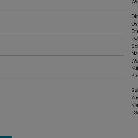
We
Di
Ost
Erl
zw
Sc
Na
Wa
Kul
Bad
Sei
Zu
561,00 €
p.P. ab
Kla
"S