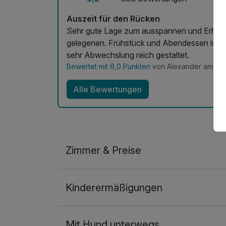
Auszeit für den Rücken
Sehr gute Lage zum ausspannen und Erholung
gelegenen. Frühstück und Abendessen ist in 
sehr Abwechslung reich gestaltet.
Bewertet mit 6,0 Punkten
von Alexander am 12.
Alle Bewertungen
Zimmer & Preise
Doppelzimmer mit Balkon
Kinderermäßigungen
2 Erwachsene
Mit Hund unterwegs