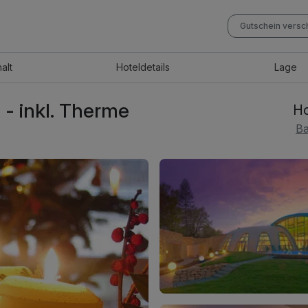
Gutschein vers
halt
Hotel
details
Lage
 - inkl. Therme
Ho
Ba