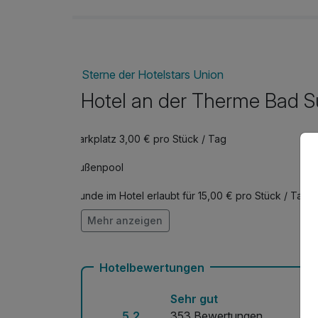
Sterne der Hotelstars Union
Hotel an der Therme Bad S
Parkplatz 3,00 € pro Stück / Tag
Außenpool
Hunde im Hotel erlaubt für 15,00 € pro Stück / Tag
Mehr anzeigen
Fahrradverleih
Kostenloses W-LAN
Hotelbewertungen
Sehr gut
5,2
353 Bewertungen