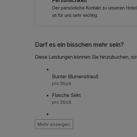
Persönlichkeit
Verwendungszweck: Ihr Name, Ihre Anreised
Bitte beachten Sie, dass wir bei ggf. notwen
Der persönliche Kontakt zu unseren Hotel
Bearbeitungsgebühren der Kreditinstitute einbe
ist für uns sehr wichtig.
Darf es ein bisschen mehr sein?
Diese Leistungen können Sie hinzubuchen, sofe
Bunter Blumenstrauß
pro Stück
Flasche Sekt
pro Stück
Herzklopfen
Mehr anzeigen
pro Zimmer