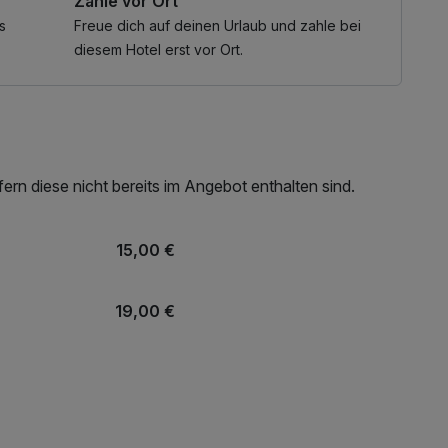
Zahle vor Ort
atum, das gebuchte Haus
digen Rückzahlungen der Anzahlung anfallende
s
Freue dich auf deinen Urlaub und zahle bei
halten.
diesem Hotel erst vor Ort.
rn diese nicht bereits im Angebot enthalten sind.
15,00 €
19,00 €
66,00 €