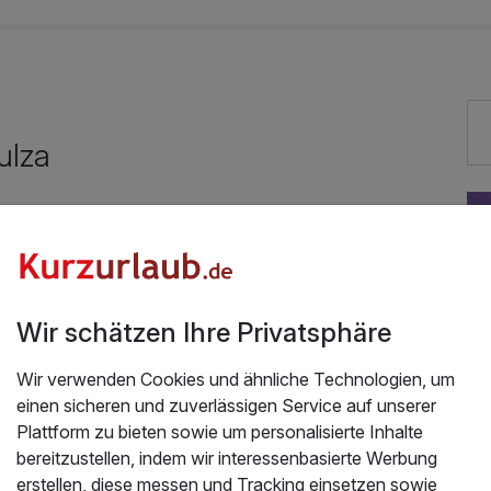
ulza
Gut bewertete Lage
Vielseitiger Wellnessbereich
Auch vegetarische Speisen
Wir schätzen Ihre Privatsphäre
Fitnessgeräte stehen bereit
Wir verwenden Cookies und ähnliche Technologien, um
Mit Hotelbar
einen sicheren und zuverlässigen Service auf unserer
Plattform zu bieten sowie um personalisierte Inhalte
bereitzustellen, indem wir interessenbasierte Werbung
erstellen, diese messen und Tracking einsetzen sowie