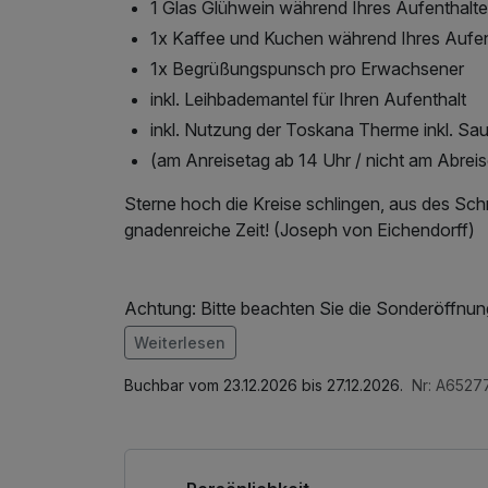
1 Glas Glühwein während Ihres Aufenthalt
1x Kaffee und Kuchen während Ihres Aufen
1x Begrüßungspunsch pro Erwachsener
inkl. Leihbademantel für Ihren Aufenthalt
inkl. Nutzung der Toskana Therme inkl. Sa
(am Anreisetag ab 14 Uhr / nicht am Abrei
Sterne hoch die Kreise schlingen, aus des Sch
gnadenreiche Zeit! (Joseph von Eichendorff)
Achtung: Bitte beachten Sie die Sonderöffnun
die Anreise am 24.12.2026 beinhaltet einen Ch
Weiterlesen
Im Angebot enthalten
Wir bitten um Anzahlung in Höhe von 50% des
1 Flasche Mineralwasser, W-LAN Nutzung / In
Buchbar vom 23.12.2026 bis 27.12.2026.
Nr: A6527
Konto:
Hotel an der Therme GmbH
IBAN: DE97 82