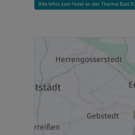
Alle Infos zum Hotel an der Therme Bad S
Doppelzimmer Superior
2 Erwachsene
Ausstattung