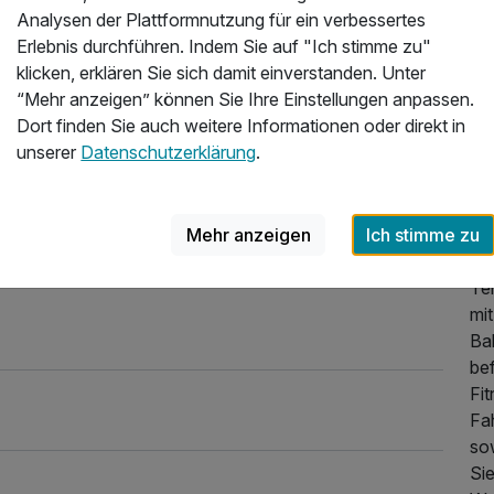
Analysen der Plattformnutzung für ein verbessertes
Üb
Erlebnis durchführen. Indem Sie auf "Ich stimme zu"
 genau das richtige sehr ruhig und zentral
klicken, erklären Sie sich damit einverstanden. Unter
Un
Ordnung und wird ständig wieder aufgefüllt ist auch
“Mehr anzeigen” können Sie Ihre Einstellungen anpassen.
To
Dort finden Sie auch weitere Informationen oder direkt in
Ve
04.2026
unserer
Datenschutzerklärung
.
Th
ko
An
Mehr anzeigen
Ich stimme zu
Ab
un
Te
mi
Bal
bef
Fit
Fa
so
Si