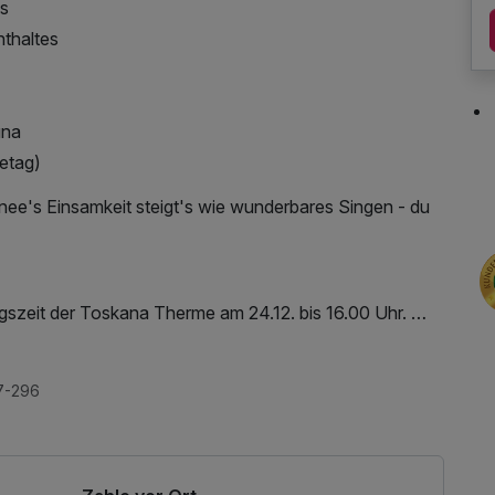
es
thaltes
una
setag)
nee's Einsamkeit steigt's wie wunderbares Singen - du
gszeit der Toskana Therme am 24.12. bis 16.00 Uhr.
eck In ab 12.00 Uhr
 Reisepreises bis 4 Wochen vor Anreise auf folgendes
ternetnutzung
7-296
05 1000 0535 0029 55 Swift:-BIC: HELADEF1WEM