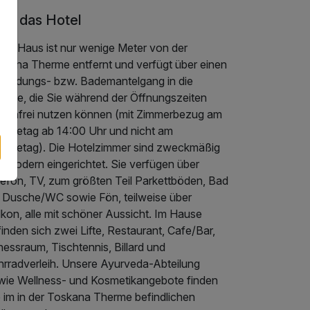
er das Hotel
ser Haus ist nur wenige Meter von der
skana Therme entfernt und verfügt über einen
rbindungs- bzw. Bademantelgang in die
erme, die Sie während der Öffnungszeiten
stenfrei nutzen können (mit Zimmerbezug am
reisetag ab 14:00 Uhr und nicht am
reisetag). Die Hotelzimmer sind zweckmäßig
d modern eingerichtet. Sie verfügen über
lefon, TV, zum größten Teil Parkettböden, Bad
t Dusche/WC sowie Fön, teilweise über
kon, alle mit schöner Aussicht. Im Hause
inden sich zwei Lifte, Restaurant, Cafe/Bar,
nessraum, Tischtennis, Billard und
hrradverleih. Unsere Ayurveda-Abteilung
wie Wellness- und Kosmetikangebote finden
e im in der Toskana Therme befindlichen