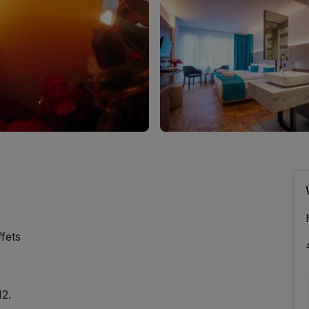
fets
12.