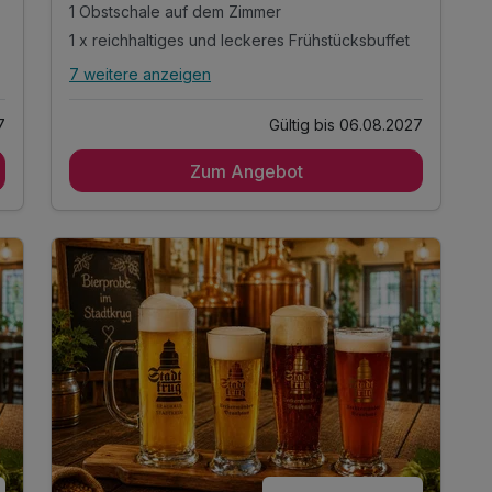
1 Obstschale auf dem Zimmer
1 x reichhaltiges und leckeres Frühstücksbuffet
7 weitere anzeigen
Alle Inklusivleistungen
11 enthalten
7
Gültig bis 06.08.2027
3 Tage / 2 Nächte
Zum Angebot
Übernachtung im 3 Sterne-Superior-Stadthotel
1 Obstschale auf dem Zimmer
1 x reichhaltiges und leckeres Frühstücksbuffet
1 x Sektfrühstück
2-Gang-Halbpension
n
1 x Candle Light Dinner
1 Flasche Wein
1 x Saunabenutzung
kostenfreier Parkplatz
1 Flasche Mineralwasser