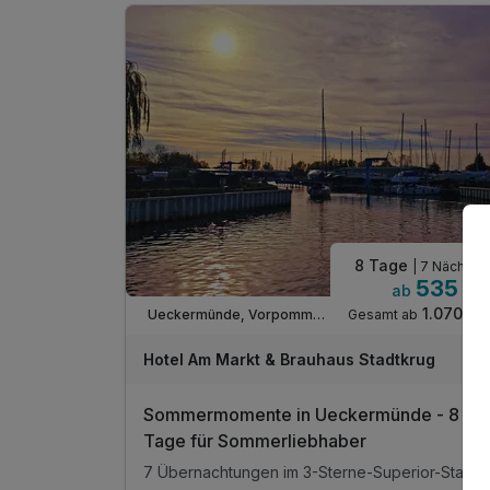
1 x Brauhausabend mit Bierverkostung
- inkl. kurzer Einführung in unsere Bierkunde
- inkl. Bierverkostung (je 0,1l / 4 Sorten)
- inkl. Abendessen ( 1 Hauptgericht nach Wahl)
- inkl. Stadtkrug-Bräu nach Wahl (0,5l) /p. P.
1 x exklusiver Kaffeebecher/p. P.
1 Liter Stadtkrug-Bräu im Biersiphon p.P.
1 x Obstschale auf dem Zimmer
inkl. Parkplatz
8 Tage
| 7 Nächte
535 €
ab
1.070 €
Gesamt ab
Ueckermünde, Vorpommern
Hotel Am Markt & Brauhaus Stadtkrug
Sommermomente in Ueckermünde - 8
Tage für Sommerliebhaber
7 Übernachtungen im 3-Sterne-Superior-Stadthotel