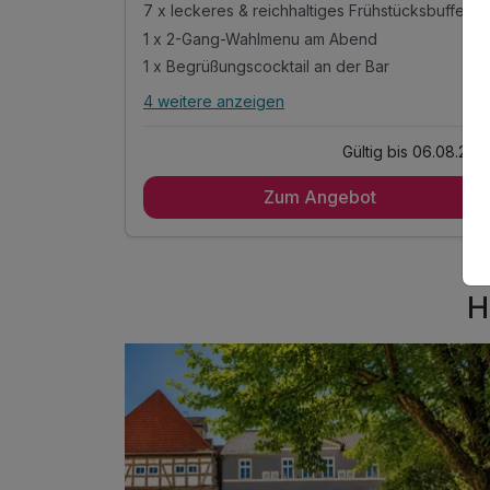
7 x leckeres & reichhaltiges Frühstücksbuffet
1 x 2-Gang-Wahlmenu am Abend
1 x Begrüßungscocktail an der Bar
4 weitere anzeigen
Alle Inklusivleistungen
8 enthalten
Gültig bis 06.08.202
7 Übernachtungen im 3-Sterne-Superior-
Stadthotel
Zum Angebot
7 x leckeres & reichhaltiges Frühstücksbuffet
1 x 2-Gang-Wahlmenu am Abend
1 x Begrüßungscocktail an der Bar
H
1 x Obstschale auf dem Zimmer
inkl. Parkplatz
1 Flasche Mineralwasser
Shuttleservice vom/zum Bahnhof