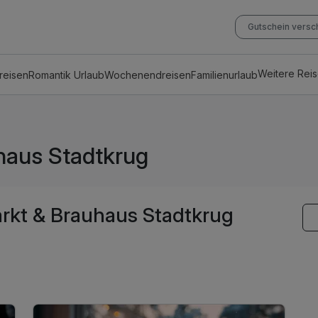
Gutschein vers
Weitere Rei
reisen
Romantik Urlaub
Wochenendreisen
Familienurlaub
haus Stadtkrug
rkt & Brauhaus Stadtkrug