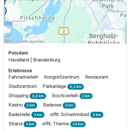
Potsdam
Havelland | Brandenburg
Erlebnisse
Fahrradverleih
Kongreßzentrum
Restaurant
Stadtzentrum
Parkanlage
0,2 km
Shopping
Bootsverleih
0,2 km
2 km
Kasino
Badesee
2 km
3 km
Badestelle
öfftl. Schwimmbad
3 km
3 km
Strand
öfftl. Therme
3 km
23 km