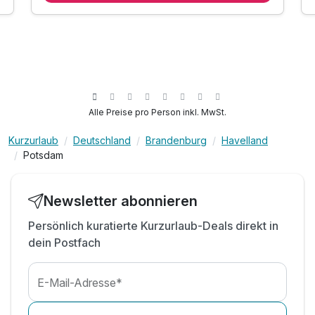
inkl. Upgrade auf ein Palais-Zimmer
inkl. freie Fahrt mit dem ÖPNV Potsdam + Berlin
inkl. W- LAN
Alle Preise pro Person inkl. MwSt.
Kurzurlaub
Deutschland
Brandenburg
Havelland
Potsdam
Newsletter abonnieren
Persönlich kuratierte Kurzurlaub-Deals direkt in
dein Postfach
E-Mail-Adresse*