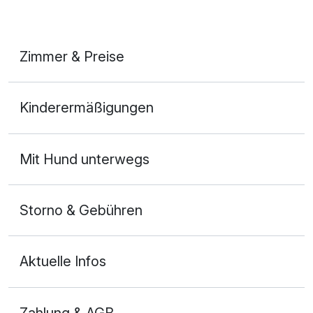
Zimmer & Preise
Doppelzimmer
Kinderermäßigungen
2 Erwachsene
Mit Hund unterwegs
Storno & Gebühren
Aktuelle Infos
Zahlung & AGB