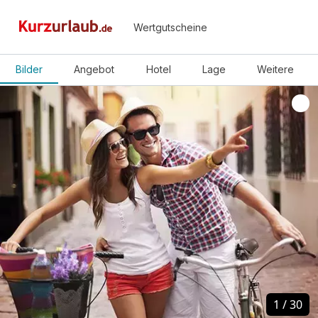
Wertgutscheine
Bilder
Angebot
Hotel
Lage
Weitere
1
1
/
/
30
30