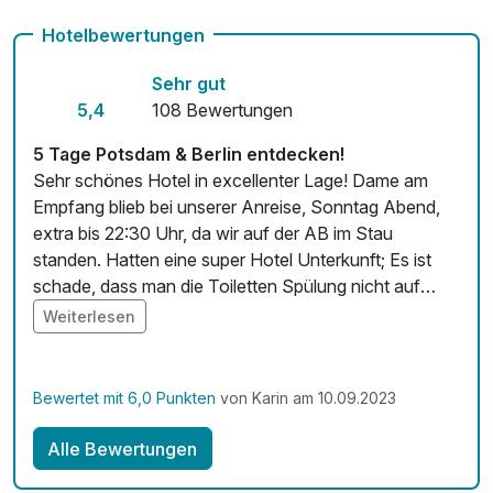
Fahrradverleih
Hotelbewertungen
Kostenloses W-LAN
Sehr gut
Zimmerservice verfügbar
5,4
108 Bewertungen
Mit Hotelbar
5 Tage Potsdam & Berlin entdecken!
Sehr schönes Hotel in excellenter Lage! Dame am
Empfang blieb bei unserer Anreise, Sonntag Abend,
extra bis 22:30 Uhr, da wir auf der AB im Stau
standen. Hatten eine super Hotel Unterkunft; Es ist
schade, dass man die Toiletten Spülung nicht auf
"wenig Wasser" einstellen konnte; da könnte man viel
Weiterlesen
Wasser sparen! Vielleicht kann das verändert werden.
Wir hatten einen traumhaften Urlaub🛍🎈⛱.
Bewertet mit 6,0 Punkten
von Karin am 10.09.2023
Alle Bewertungen