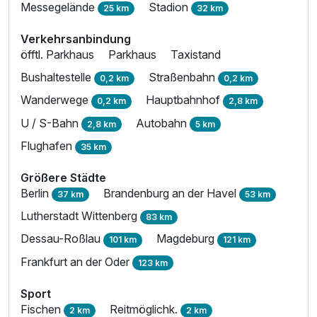
Messegelände
Stadion
25 km
32 km
Verkehrsanbindung
öfftl. Parkhaus
Parkhaus
Taxistand
Bushaltestelle
Straßenbahn
0,2 km
0,2 km
Wanderwege
Hauptbahnhof
0,2 km
2,8 km
U / S-Bahn
Autobahn
2,8 km
5 km
Flughafen
35 km
Größere Städte
Berlin
Brandenburg an der Havel
37 km
53 km
Lutherstadt Wittenberg
83 km
Dessau-Roßlau
Magdeburg
101 km
121 km
Frankfurt an der Oder
123 km
Sport
Fischen
Reitmöglichk.
2 km
2 km