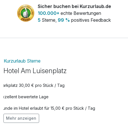
pro Stück (1 Tag/e)
Sicher buchen bei Kurzurlaub.de
100.000+
echte Bewertungen
5
Sterne,
99 %
positives Feedback
Obstteller
19,00 €
pro Stück
Stadtrundfahrt durch Potsdam
25,00 €
pro Person
Kurzurlaub Sterne
Hotel Am Luisenplatz
Parkplatz 30,00 € pro Stück / Tag
Exzellent bewertete Lage
Hunde im Hotel erlaubt für 15,00 € pro Stück / Tag
Mehr anzeigen
Auch vegetarische Speisen