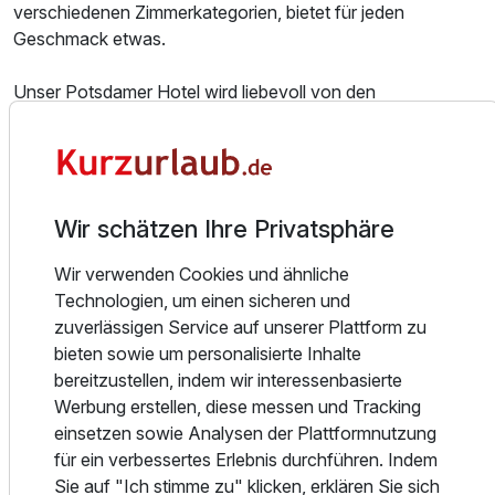
verschiedenen Zimmerkategorien, bietet für jeden
Geschmack etwas.
Unser Potsdamer Hotel wird liebevoll von den
Stammgästen "Luise" genannt. Genau dies drückt am
besten aus, was wir Ihnen geben wollen: Ein Zuhause in
einer reizvollen Stadt, die so viele Sehenswürdigkeiten
besitzt, dass es selbst Potsdamern schwer fällt, alle
aufzuzählen. Unser größtes Bestreben ist es, dass Sie sich
Wir schätzen Ihre Privatsphäre
bei uns wohl und heimisch fühlen.
Wir verwenden Cookies und ähnliche
Technologien, um einen sicheren und
Das Hotel "Am Luisenplatz" verfügt über insgesamt 38
zuverlässigen Service auf unserer Plattform zu
Palais- und Komfortzimmer, Appartements, Junior-Suiten
bieten sowie um personalisierte Inhalte
sowie Suiten. Der anspruchsvolle Gast wird sich in unseren
bereitzustellen, indem wir interessenbasierte
Luxus-Zimmern besonders wohlfühlen.
Werbung erstellen, diese messen und Tracking
Der hohe Standard bietet eine geschmackvolle Einrichtung
einsetzen sowie Analysen der Plattformnutzung
mit vielen hübschen Details.
für ein verbessertes Erlebnis durchführen. Indem
Sie auf "Ich stimme zu" klicken, erklären Sie sich
Frisch nach der Umgestaltung erwartet das Restaurant "El