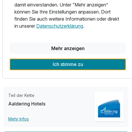
damit einverstanden. Unter “Mehr anzeigen”
Barón" unsere Gäste. Das Restaurant befindet sich direkt
können Sie Ihre Einstellungen anpassen. Dort
in unserem Haus. Die junge, motivierte Crew verwöhnt sie
finden Sie auch weitere Informationen oder direkt
mit herzhaften Steaks und weiteren interessanten
in unserer
Datenschutzerklärung
.
Gerichten der argentinischen Küche. Sie mögen es lieber
gut-bürgerlich? Dann empfehlen wir Ihnen unser
anliegendes Restaurant "Das Wiener", welches Sie mit
Köstlichkeiten der österreichischen und deutschen Küche
Mehr anzeigen
verwöhnt.
Ich stimme zu
Wir freuen uns auf Sie!
Teil der Kette
Aaldering Hotels
Mehr Infos