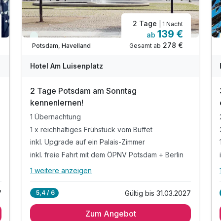
2 Tage
| 1 Nacht
139 €
ab
Viele Termine frei
278 €
Gesamt ab
Potsdam, Havelland
Hotel Am Luisenplatz
2 Tage Potsdam am Sonntag
kennenlernen!
1 Übernachtung
1 x reichhaltiges Frühstück vom Buffet
inkl. Upgrade auf ein Palais-Zimmer
inkl. freie Fahrt mit dem ÖPNV Potsdam + Berlin
1 weitere anzeigen
Alle Inklusivleistungen
5 enthalten
7
Gültig bis 31.03.2027
5,4 / 6
1 Übernachtung
Zum Angebot
1 x reichhaltiges Frühstück vom Buffet