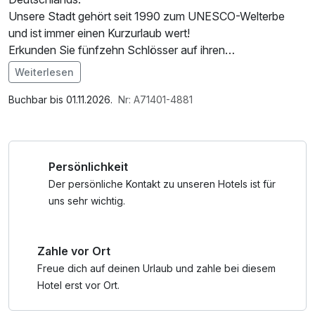
Unsere Stadt gehört seit 1990 zum UNESCO-Welterbe
und ist immer einen Kurzurlaub wert!
Erkunden Sie fünfzehn Schlösser auf ihren
Spaziergängen.
Weiterlesen
Der Filmpark, unsere Naturerlebniswelt "Biosphäre", der
Im Angebot enthalten
Volkspark auf dem ehemaligen BUGA-Gelände und die
1 Flasche Mineralwasser, W-LAN Nutzung /
Buchbar bis 01.11.2026.
Nr: A71401-4881
Ausflugsschifffahrt machen Ihren Potsdam-Besuch zum
Internetnutzung
Erlebnis.
Persönlichkeit
Wir freuen uns auf Ihren Besuch!
Der persönliche Kontakt zu unseren Hotels ist für
uns sehr wichtig.
Zahle vor Ort
Freue dich auf deinen Urlaub und zahle bei diesem
Hotel erst vor Ort.