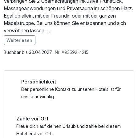
Verbringen Sie 2 Übernachtungen inklusive Frühstück,
Massageanwendungen und Privatsauna im schönen Harz.
Egal ob allein, mit der Freundin oder mit der ganzen
Mädelstruppe. Bei uns können Sie entspannen und sich
verwöhnen lassen.
Weiterlesen
Im Angebot enthalten
Die inkludierten Wellnessanwendungen werden
1 Flasche Mineralwasser, W-LAN Nutzung /
Buchbar bis 30.04.2027.
Nr: A93592-4215
automatisch von uns eingeplant. Gern können diese im
Internetnutzung, Tageszeitung
Vorfeld direkt im Hotel telefonisch abgefragt werden.
Persönlichkeit
Der persönliche Kontakt zu unseren Hotels ist für
uns sehr wichtig.
Zahle vor Ort
Freue dich auf deinen Urlaub und zahle bei diesem
Hotel erst vor Ort.