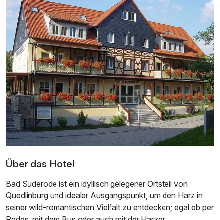
Für 3 Tage
189,00 €
p.P. ab
Doppelzimmer Komfort
2 Erwachsene
Ausstattung
Zusatznächte
Über das Hotel
Für 3 Tage
199,00 €
p.P. ab
Bad Suderode ist ein idyllisch gelegener Ortsteil von
Quedlinburg und idealer Ausgangspunkt, um den Harz in
seiner wild-romantischen Vielfalt zu entdecken; egal ob per
Pedes, mit dem Bus oder auch mit der Harzer