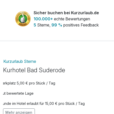
Leihbademantel
10,00 €
Sicher buchen bei Kurzurlaub.de
pro Stück
100.000+
echte Bewertungen
Sauna 1,5h
15,00 €
5
Sterne,
99 %
positives Feedback
pro Person
Willkommensgetränk
7,50 €
pro Person
Kurzurlaub Sterne
Kurhotel Bad Suderode
Parkplatz 5,00 € pro Stück / Tag
Gut bewertete Lage
Hunde im Hotel erlaubt für 15,00 € pro Stück / Tag
Mehr anzeigen
Auch vegetarische Speisen