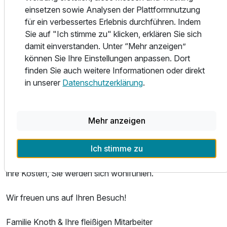
bequem mit einem Aufzug erreichbar sind, sowie eine
einsetzen sowie Analysen der Plattformnutzung
Zusatznächte
Juniorsuite. Alle Zimmer sind mit Dusche/WC, Föhn,
für ein verbessertes Erlebnis durchführen. Indem
Telefon & Kabel-TV sowie Zimmersafe und W-LAN
Sie auf "Ich stimme zu" klicken, erklären Sie sich
ausgestattet.
Für 3 Tage
219,00 €
p.P. ab
damit einverstanden. Unter “Mehr anzeigen”
können Sie Ihre Einstellungen anpassen. Dort
HARZliche Gastlichkeit sind im Hotel-Restaurant und bei
finden Sie auch weitere Informationen oder direkt
schönem Wetter auch auf der Hotelterrasse garantiert.
in unserer
Datenschutzerklärung
.
Entspannung, Wohlbefinden und neue Energie tanken Sie
in der kleinen WellnessOase mit finnischer Sauna,
Mehr anzeigen
Ruhezone, BrainLight®-Lounge sowie dem Wellness- und
Massagebereich. Ob mit Cleopatrabad, Hot-Stones-
Ich stimme zu
Massage, Verwöhnbehandlungen für den ganzen Körper
oder anderen Varianten... Wellnesshungrige kommen auf
ihre Kosten, Sie werden sich wohlfühlen.
Wir freuen uns auf Ihren Besuch!
Familie Knoth & Ihre fleißigen Mitarbeiter