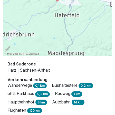
Bad Suderode
Harz | Sachsen-Anhalt
Verkehrsanbindung
Wanderwege
Bushaltestelle
0,1 km
0,2 km
öfftl. Parkhaus
Radweg
0,2 km
1 km
Hauptbahnhof
Autobahn
9 km
14 km
Flughafen
120 km