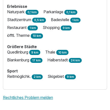
Erlebnisse
Naturpark
Parkanlage
0,1 km
0,1 km
Stadtzentrum
Badestelle
0,5 km
1 km
Restaurant
Shopping
1 km
9 km
öfftl. Therme
10 km
Größere Städte
Quedlinburg
Thale
9 km
10 km
Blankenburg
Halberstadt
17 km
24 km
Sport
Reitmöglichk.
Skigebiet
2 km
9 km
Rechtliches Problem melden