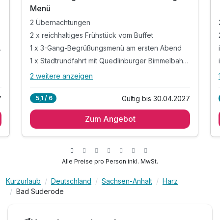
Menü
2 Übernachtungen
2 x reichhaltiges Frühstück vom Buffet
lbpension
1 x 3-Gang-Begrüßungsmenü am ersten Abend
1 x Stadtrundfahrt mit Quedlinburger Bimmelbahn*
2 weitere anzeigen
Alle Inklusivleistungen
6 enthalten
7
Gültig bis 30.04.2027
5,1 / 6
2 Übernachtungen
Zum Angebot
2 x reichhaltiges Frühstück vom Buffet
1 x 3-Gang-Begrüßungsmenü am ersten Abend
1 x Stadtrundfahrt mit Quedlinburger
Bimmelbahn*
Alle Preise pro Person inkl. MwSt.
ODER 1 x Stadtführung Quedlinburg
inkl. Nutzung der Sauna
Kurzurlaub
Deutschland
Sachsen-Anhalt
Harz
Bad Suderode