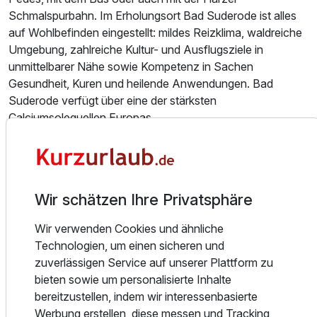
Schmalspurbahn. Im Erholungsort Bad Suderode ist alles
Einzelzimmer
auf Wohlbefinden eingestellt: mildes Reizklima, waldreiche
1 Erwachsenen
Umgebung, zahlreiche Kultur- und Ausflugsziele in
unmittelbarer Nähe sowie Kompetenz in Sachen
Gesundheit, Kuren und heilende Anwendungen. Bad
Suderode verfügt über eine der stärksten
Calciumsolequellen Europas.
Unser KURHOTEL Bad Suderode wurde Ende der 90-iger
Jahre als Neubau im traditionsreichen Stil der Bad
Suderöder Pensionshäuser errichtet. Das Haus wird
Wir schätzen Ihre Privatsphäre
familiär geführt, und Sie werden von einem sehr
engagierten, erfahrenen und mit dem Harz verwurzelten
Wir verwenden Cookies und ähnliche
Team auf das Herzlichste betreut. Wir leben Hotel ohne
Technologien, um einen sicheren und
Chichi und Künstlichkeit, unkompliziert, offen und herzlich.
zuverlässigen Service auf unserer Plattform zu
bieten sowie um personalisierte Inhalte
Das KURHOTEL Bad Suderode als erstes Haus am Platze
Ausstattung
bereitzustellen, indem wir interessenbasierte
verfügt über 30 komfortable Einzel- und Doppelzimmer, die
Werbung erstellen, diese messen und Tracking