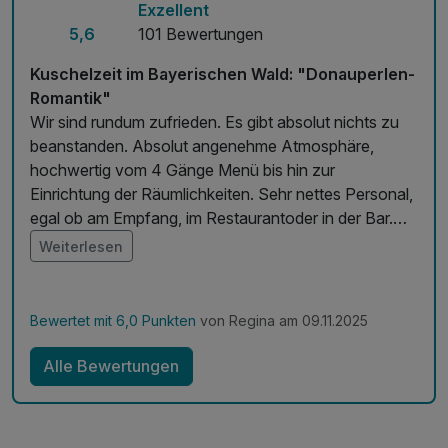
Exzellent
5,6
101 Bewertungen
Kuschelzeit im Bayerischen Wald: "Donauperlen-
Romantik"
Wir sind rundum zufrieden. Es gibt absolut nichts zu
beanstanden. Absolut angenehme Atmosphäre,
hochwertig vom 4 Gänge Menü bis hin zur
Einrichtung der Räumlichkeiten. Sehr nettes Personal,
egal ob am Empfang, im Restaurantoder in der Bar.
Alles mit Liebe dekoriert und kleine Feinheiten im
Weiterlesen
ganzen Hotel verteilt.
Bewertet mit 6,0 Punkten
von Regina am 09.11.2025
Alle Bewertungen