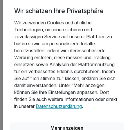
Außenpool. Erfrischungen warten an der Saft- und Tee-
Bar zum freien Genuss. Setzt dem ganzen noch das i-
Wir schätzen Ihre Privatsphäre
Tüpfelchen auf mit einer entspannenden Massage- oder
Kosmetikanwendung in unserem SPA-Bereich.
Wir verwenden Cookies und ähnliche
Technologien, um einen sicheren und
Wohnen & Schlafen
zuverlässigen Service auf unserer Plattform zu
Die kleine Qual habt Ihr bei der Wahl eures
bieten sowie um personalisierte Inhalte
Urlaubszuhauses: Frisch renovierte Zimmer mit
bereitzustellen, indem wir interessenbasierte
traumhaft-bequemen Boxspringbetten, perlenden
Werbung erstellen, diese messen und Tracking
Regenduschen und modern-gemütlichem Flair bieten für
einsetzen sowie Analysen der Plattformnutzung
jeden Geschmack genau das richtige. Von der
für ein verbessertes Erlebnis durchführen. Indem
großzügigen „Wellness-Suite Deluxe“ mit
Sie auf "Ich stimme zu" klicken, erklären Sie sich
Panoramablick, eigenem Whirlpool, gefüllter Minibar,
damit einverstanden. Unter “Mehr anzeigen”
knisternden E-Kamin und Designbadewanne über die
können Sie Ihre Einstellungen anpassen. Dort
kleine Kuschelkategorie „Glücksnest“ neu mit
finden Sie auch weitere Informationen oder direkt
Klimaanlage oder ganz privat im einzigartigen Tinymobil
in unserer
Datenschutzerklärung
.
– Euer Urlaubsglück wartet auf Euch.
Sport & Fitness
Mehr anzeigen