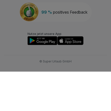
99 %
positives Feedback
Nutze jetzt unsere App
© Super Urlaub GmbH