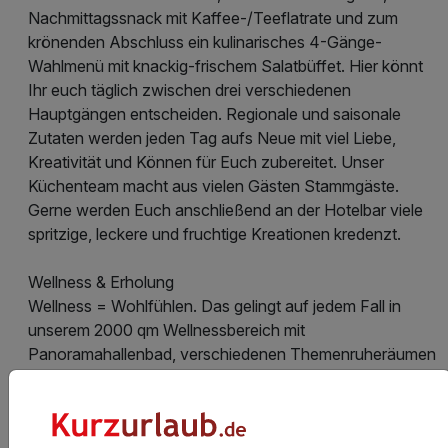
Nachmittagssnack mit Kaffee-/Teeflatrate und zum
krönenden Abschluss ein kulinarisches 4-Gänge-
Wahlmenü mit knackig-frischem Salatbüffet. Hier könnt
Ihr euch täglich zwischen drei verschiedenen
Hauptgängen entscheiden. Regionale und saisonale
Zutaten werden jeden Tag aufs Neue mit viel Liebe,
Kreativität und Können für Euch zubereitet. Unser
Küchenteam macht aus vielen Gästen Stammgäste.
Gerne werden Euch anschließend an der Hotelbar viele
spritzige, leckere und fruchtige Kreationen kredenzt.
Wellness & Erholung
Wellness = Wohlfühlen. Das gelingt auf jedem Fall in
unserem 2000 qm Wellnessbereich mit
Panoramahallenbad, verschiedenen Themenruheräumen
und der Saunalandschaft. Ein weiteres Highlight ist der
neu angelegte, große Wellnessgarten mit 360 °
Panoramablick und ganzjährig beheiztem Infinity-