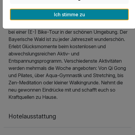
Zu einer ausgeglichenen Lebensweise gehört Bewegung
ebenso dazu wie Ruhe. Fangt den frühen Vogel und
Ich stimme zu
atmet in der klaren Morgenluft bei einer kleinen
Joggingrunde durch. Werdet aktiv beim Wandern oder
bei einer (E-) Bike-Tour in der schönen Umgebung. Der
Bayerische Wald ist zu jeder Jahreszeit wunderschön.
Erlebt Glücksmomente beim kostenlosen und
abwechslungsreichen Aktiv- und
Entspannungsprogramm. Verschiedenste Aktivitäten
werden mehrmals die Woche angeboten: Von Qi Gong
und Pilates, über Aqua-Gymnastik und Stretching, bis
Zen-Meditation oder kleiner Walkingrunde. Nehmt die
neu gewonnen Eindrücke mit und schafft euch so
Kraftquellen zu Hause.
Hotelausstattung