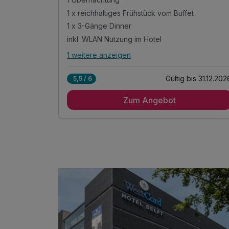
1 x reichhaltiges Frühstück vom Buffet
1 x 3-Gänge Dinner
inkl. WLAN Nutzung im Hotel
1 weitere anzeigen
Alle Inklusivleistungen
5 enthalten
Gültig bis 31.12.202
5,5 / 6
1 Übernachtung
Zum Angebot
1 x reichhaltiges Frühstück vom Buffet
1 x 3-Gänge Dinner
inkl. WLAN Nutzung im Hotel
inkl. Parkplatz