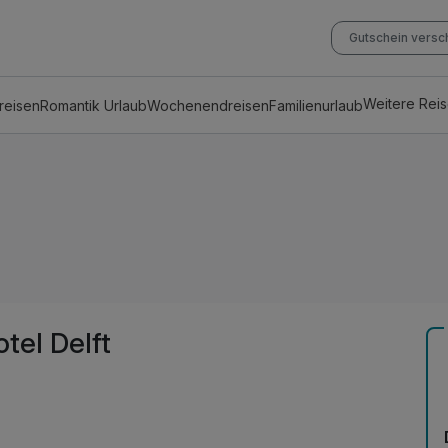
Gutschein vers
Weitere Rei
reisen
Romantik Urlaub
Wochenendreisen
Familienurlaub
el Delft