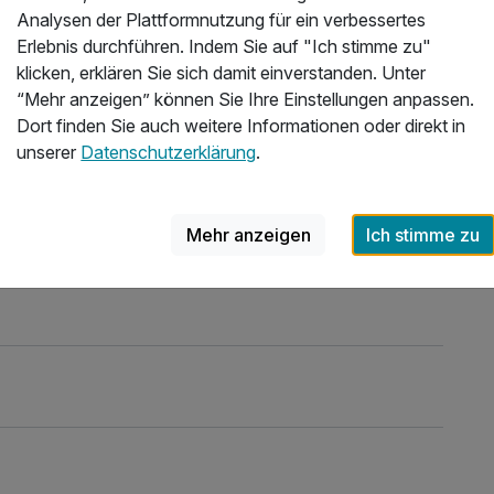
Analysen der Plattformnutzung für ein verbessertes
Erlebnis durchführen. Indem Sie auf "Ich stimme zu"
Delft ist vor allem für seine Delfter blaue
klicken, erklären Sie sich damit einverstanden. Unter
Keramik bekannt. Die Stadt ist auch der
“Mehr anzeigen” können Sie Ihre Einstellungen anpassen.
Geburtsort von Johannes Vermeer, dem
Dort finden Sie auch weitere Informationen oder direkt in
berühmten Maler des "Mädchens mit dem
unserer
Datenschutzerklärung
.
Perlenohrring". Doch Delft hat mehr zu bieten
als nur diese kulturellen Schätze. Es ist eine
charmante Stadt voller Kanäle, historischer
Mehr anzeigen
Ich stimme zu
Denkmäler und mittelalterlicher Architektur.