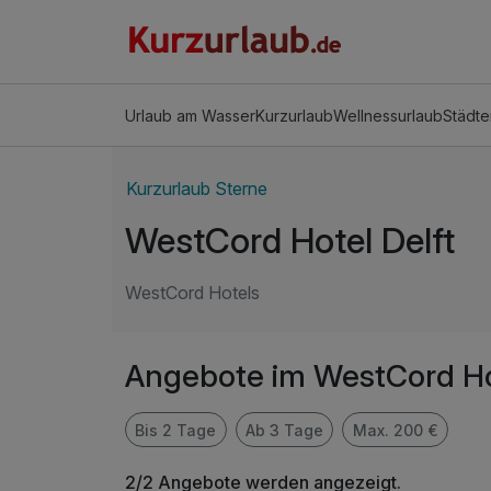
Urlaub am Wasser
Kurzurlaub
Wellnessurlaub
Städte
Kurzurlaub Sterne
WestCord Hotel Delft
WestCord Hotels
Angebote im WestCord Hot
Bis 2 Tage
Ab 3 Tage
Max. 200 €
2/2 Angebote werden angezeigt.