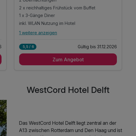
2 x reichhaltiges Frühstück vom Buffet
1 x 3-Gänge Diner
inkl. WLAN Nutzung im Hotel
1 weitere anzeigen
Alle Inklusivleistungen
5 enthalten
6
Gültig bis 31.12.2026
5,5 / 6
2 Übernachtungen
Zum Angebot
2 x reichhaltiges Frühstück vom Buffet
1 x 3-Gänge Diner
inkl. WLAN Nutzung im Hotel
inkl. Parkplatz
WestCord Hotel Delft
Das WestCord Hotel Delft liegt zentral an der
A13 zwischen Rotterdam und Den Haag und ist