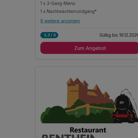
1 x 3-Gang-Menü
1 x Nachtwächterrundgang*
6 weitere anzeigen
Alle Inklusivleistungen
10 enthalten
Gültig bis 19.12.202
5,3 / 6
1 Übernachtung
Zum Angebot
1 x reichhaltiges Frühstücksbuffet
1 x 3-Gang-Menü
1 x Nachtwächterrundgang*
1 x Rad- und Wanderrouten der Umgebung als
QR Code
1 x Bentheimer Gästekarte
inkl. 25% Rabatt im Tierpark Nordhorn
inkl. 50% Rabatt im Rock & Pop Museum Gronau
inkl. W-Lan
Familienspaß o. Zeit zu zweit - Alles ist möglich