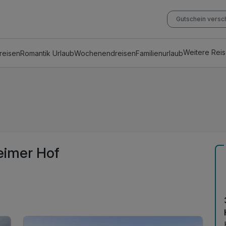
Gutschein vers
Weitere Rei
reisen
Romantik Urlaub
Wochenendreisen
Familienurlaub
eimer Hof