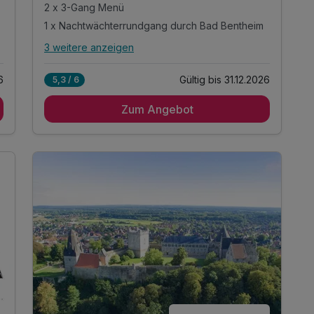
2 x 3-Gang Menü
1 x Nachtwächterrundgang durch Bad Bentheim
3 weitere anzeigen
Alle Inklusivleistungen
7 enthalten
6
Gültig bis 31.12.2026
5,3 / 6
2 Übernachtungen
Zum Angebot
2 x reichhaltiges Frühstücksbuffet
2 x 3-Gang Menü
1 x Nachtwächterrundgang durch Bad Bentheim
inkl. Parkplatz
inkl. WLAN
Familienspaß o. Zeit zu zweit - Alles ist möglich!