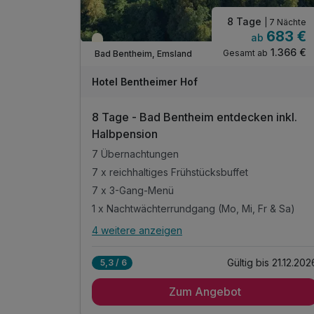
8 Tage
| 7 Nächte
683 €
ab
Teilweise ausgelastet
1.366 €
Gesamt ab
Bad Bentheim, Emsland
Hotel Bentheimer Hof
8 Tage - Bad Bentheim entdecken inkl.
Halbpension
7 Übernachtungen
7 x reichhaltiges Frühstücksbuffet
7 x 3-Gang-Menü
1 x Nachtwächterrundgang (Mo, Mi, Fr & Sa)
4 weitere anzeigen
Alle Inklusivleistungen
8 enthalten
Gültig bis 21.12.202
5,3 / 6
7 Übernachtungen
Zum Angebot
7 x reichhaltiges Frühstücksbuffet
7 x 3-Gang-Menü