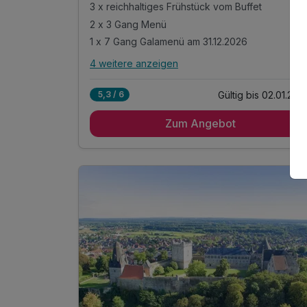
3 x reichhaltiges Frühstück vom Buffet
2 x 3 Gang Menü
1 x 7 Gang Galamenü am 31.12.2026
4 weitere anzeigen
Alle Inklusivleistungen
8 enthalten
Gültig bis 02.01.202
5,3 / 6
3 Übernachtungen im Doppelzimmer
Zum Angebot
3 x reichhaltiges Frühstück vom Buffet
2 x 3 Gang Menü
1 x 7 Gang Galamenü am 31.12.2026
Feuerwerk um Mitternacht
Nachtwächterrundgang um die Burg
1x Gratis Schwimmen im Badepark Bad
Bentheim*
* dies ist nicht die Therme