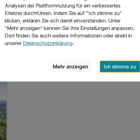
5 x reichhaltiges Frühstück vom Buffet
Analysen der Plattformnutzung für ein verbessertes
5 x 3-Gang-Menü
Erlebnis durchführen. Indem Sie auf "Ich stimme zu"
1 x Nachtwächterrundgang (Mo, Mi, Fr & Sa.)
klicken, erklären Sie sich damit einverstanden. Unter
“Mehr anzeigen” können Sie Ihre Einstellungen anpassen.
5 weitere anzeigen
Alle Inklusivleistungen
9 enthalten
Dort finden Sie auch weitere Informationen oder direkt in
unserer
Datenschutzerklärung
.
7
Gültig bis 22.12.2026
5,3 / 6
5 Übernachtungen
Zum Angebot
5 x reichhaltiges Frühstück vom Buffet
5 x 3-Gang-Menü
Mehr anzeigen
Ich stimme zu
1 x Nachtwächterrundgang (Mo, Mi, Fr & Sa.)
1 x Rad- und Wanderrouten als QR Code
1 x Bentheimer Gästekarte
inkl. 25% Rabatt im Tierpark Nordhorn
inkl. 50% Rabatt im Rock & Pop Museum Gronau
inkl. W-Lan