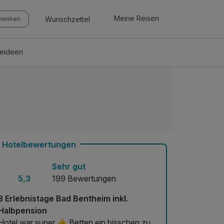
Meine Reisen
Wunschzettel
chenken
seideen
Hotelbewertungen
Sehr gut
5,3
199 Bewertungen
3 Erlebnistage Bad Bentheim inkl.
Halbpension
Hotel war super 👍 Betten ein bisschen zu