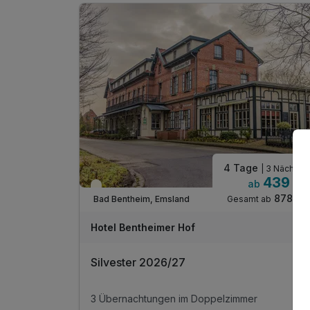
1 x Rad- und Wanderrouten der Umgebung als
QR Code
1 x Bentheimer Gästekarte
inkl. 25% Rabatt im Tierpark Nordhorn
inkl. 50% Rabatt im Rock & Pop Museum Gronau
inkl. W-Lan
Familienspaß o. Zeit zu zweit - Alles ist möglich
4 Tage
| 3 Nächte
439 €
ab
Saisonal verfügbar
878 €
Gesamt ab
Bad Bentheim, Emsland
Hotel Bentheimer Hof
Silvester 2026/27
3 Übernachtungen im Doppelzimmer