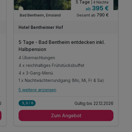
5 Tage
| 4 Nächte
395 €
ab
Teilweise ausgelastet
790 €
Gesamt ab
Bad Bentheim, Emsland
Hotel Bentheimer Hof
5 Tage - Bad Bentheim entdecken inkl.
Halbpension
4 Übernachtungen
4 x reichhaltiges Frühstücksbuffet
4 x 3-Gang-Menü
1 x Nachtwächterrundgang (Mo, Mi, Fr & Sa)
5 weitere anzeigen
Alle Inklusivleistungen
9 enthalten
6
Gültig bis 22.12.2026
5,3 / 6
4 Übernachtungen
Zum Angebot
4 x reichhaltiges Frühstücksbuffet
4 x 3-Gang-Menü
1 x Nachtwächterrundgang (Mo, Mi, Fr & Sa)