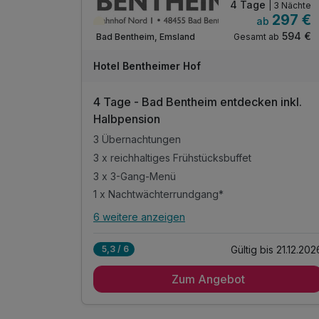
4 Tage
| 3 Nächte
297 €
ab
Teilweise ausgelastet
594 €
Gesamt ab
Bad Bentheim, Emsland
Hotel Bentheimer Hof
4 Tage - Bad Bentheim entdecken inkl.
Halbpension
3 Übernachtungen
3 x reichhaltiges Frühstücksbuffet
3 x 3-Gang-Menü
1 x Nachtwächterrundgang*
6 weitere anzeigen
Alle Inklusivleistungen
10 enthalten
Gültig bis 21.12.202
5,3 / 6
3 Übernachtungen
Zum Angebot
3 x reichhaltiges Frühstücksbuffet
3 x 3-Gang-Menü
1 x Nachtwächterrundgang*