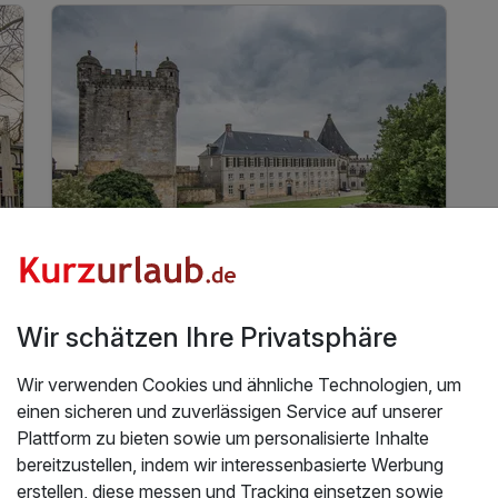
1 x Rad- und Wanderrouten der Umgebung als
QR Code
1 x Bentheimer Gästekarte
inkl. 25% Rabatt im Tierpark Nordhorn
inkl. 50% Rabatt im Rock & Pop Museum Gronau
inkl. W-Lan
6 Tage
| 5 Nächte
489 €
ab
Teilweise ausgelastet
978 €
Gesamt ab
Bad Bentheim, Emsland
Wir schätzen Ihre Privatsphäre
Hotel Bentheimer Hof
Wir verwenden Cookies und ähnliche Technologien, um
einen sicheren und zuverlässigen Service auf unserer
6 Tage - Bad Bentheim entdecken inkl.
Plattform zu bieten sowie um personalisierte Inhalte
Halbpension
bereitzustellen, indem wir interessenbasierte Werbung
5 Übernachtungen
erstellen, diese messen und Tracking einsetzen sowie