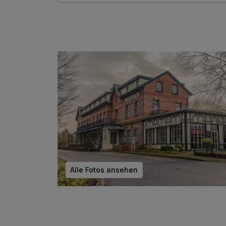
1 x Nachtwächterrundgang (Mo, Mi, Fr & Sa)
1 x Rad- und Wanderrouten der Umgebung als
QR Code
1 x Bentheimer Gästekarte
inkl. 25% Rabatt im Tierpark Nordhorn
inkl. 50% Rabatt im Rock & Pop Museum Gronau
Alle Fotos ansehen