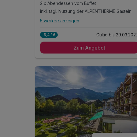
2 x Abendessen vom Buffet
inkl. tägl. Nutzung der ALPENTHERME Gastein
5 weitere anzeigen
Alle Inklusivleistungen
9 enthalten
Gültig bis 29.03.202
5,4 / 6
2 Übernachtungen
Zum Angebot
2 x reichhaltiges Frühstück vom Buffet
2 x Abendessen vom Buffet
inkl. tägl. Nutzung der ALPENTHERME Gastein
in den Sommermonaten inkl. Gasteiner
Bergbahnen*
inkl. Badetasche -tücher, -mantel & -slipper
inkl. Teestation & 1 L Mineralwasser am Zimmer
inkl. W-LAN Nutzung im ganzen Hotel
inkl. Gastein Card mit vielen Mehrwerten