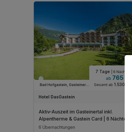
in den Sommermonaten inkl. Gasteiner
Bergbahnen*
inkl. Badetasche -tücher, -mantel & -slipper
inkl. Teestation & 1 L Mineralwasser am Zimmer
inkl. W-LAN Nutzung im ganzen Hotel
inkl. Gastein Card mit vielen Mehrwerten
7 Tage
| 6 Nächte
765 €
ab
Viele Termine frei
1.530 €
Gesamt ab
Bad Hofgastein, Gasteinertal
Hotel DasGastein
Aktiv-Auszeit im Gasteinertal inkl.
Alpentherme & Gastein Card | 6 Nächte
6 Übernachtungen