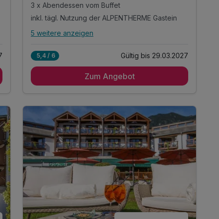
3 x Abendessen vom Buffet
inkl. tägl. Nutzung der ALPENTHERME Gastein
5 weitere anzeigen
Alle Inklusivleistungen
9 enthalten
7
Gültig bis 29.03.2027
5,4 / 6
3 Übernachtungen
Zum Angebot
3 x reichhaltiges Frühstück vom Buffet
3 x Abendessen vom Buffet
inkl. tägl. Nutzung der ALPENTHERME Gastein
in den Sommermonaten inkl. Gasteiner
Bergbahnen*
inkl. Badetasche -tücher, -mantel & -slipper
inkl. Teestation & 1 L Mineralwasser am Zimmer
inkl. W-LAN Nutzung im ganzen Hotel
inkl. Gastein Card mit vielen Mehrwerten