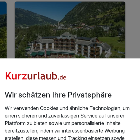
in den Sommermonaten inkl. Gasteiner
Bergbahnen*
inkl. Badetasche -tücher, -mantel & -slipper
inkl. Teestation & 1 L Mineralwasser am Zimmer
inkl. W-LAN Nutzung im ganzen Hotel
inkl. Gastein Card mit vielen Mehrwerten
8 Tage
| 7 Nächte
900 €
ab
Viele Termine frei
1.800 €
Gesamt ab
Bad Hofgastein, Gasteinertal
Wir schätzen Ihre Privatsphäre
Hotel DasGastein
Wir verwenden Cookies und ähnliche Technologien, um
einen sicheren und zuverlässigen Service auf unserer
Aktiv-Auszeit im Gasteinertal inkl.
Plattform zu bieten sowie um personalisierte Inhalte
Alpentherme & Gastein Card | 7 Nächte
bereitzustellen, indem wir interessenbasierte Werbung
7 Übernachtungen
erstellen, diese messen und Tracking einsetzen sowie