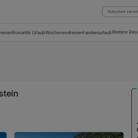
Gutschein vers
Weitere Rei
reisen
Romantik Urlaub
Wochenendreisen
Familienurlaub
stein