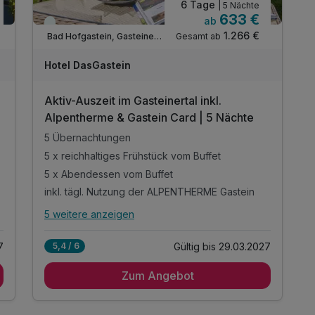
6 Tage
| 5 Nächte
633 €
ab
Viele Termine frei
1.266 €
Gesamt ab
Bad Hofgastein, Gasteinertal
Hotel DasGastein
Aktiv-Auszeit im Gasteinertal inkl.
Alpentherme & Gastein Card | 5 Nächte
5 Übernachtungen
5 x reichhaltiges Frühstück vom Buffet
5 x Abendessen vom Buffet
inkl. tägl. Nutzung der ALPENTHERME Gastein
5 weitere anzeigen
Alle Inklusivleistungen
9 enthalten
7
Gültig bis 29.03.2027
5,4 / 6
5 Übernachtungen
Zum Angebot
5 x reichhaltiges Frühstück vom Buffet
5 x Abendessen vom Buffet
inkl. tägl. Nutzung der ALPENTHERME Gastein