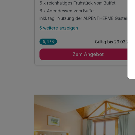
6 x reichhaltiges Frühstück vom Buffet
6 x Abendessen vom Buffet
inkl. tägl. Nutzung der ALPENTHERME Gastein
5 weitere anzeigen
Alle Inklusivleistungen
9 enthalten
Gültig bis 29.03.202
5,4 / 6
6 Übernachtungen
Zum Angebot
6 x reichhaltiges Frühstück vom Buffet
6 x Abendessen vom Buffet
inkl. tägl. Nutzung der ALPENTHERME Gastein
in den Sommermonaten inkl. Gasteiner
Bergbahnen*
inkl. Badetasche -tücher, -mantel & -slipper
inkl. Teestation & 1 L Mineralwasser am Zimmer
inkl. W-LAN Nutzung im ganzen Hotel
inkl. Gastein Card mit vielen Mehrwerten