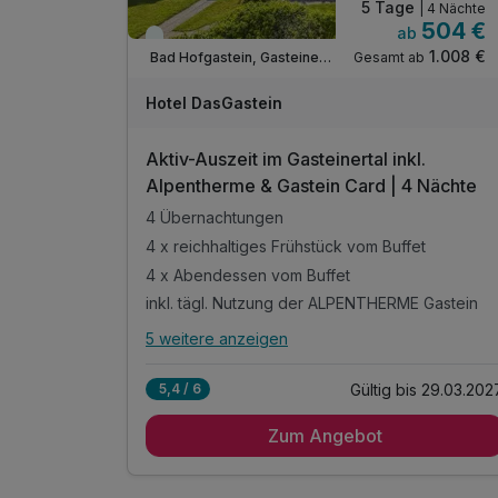
5 Tage
| 4 Nächte
504 €
ab
Viele Termine frei
1.008 €
Gesamt ab
Bad Hofgastein, Gasteinertal
Hotel DasGastein
Aktiv-Auszeit im Gasteinertal inkl.
Alpentherme & Gastein Card | 4 Nächte
4 Übernachtungen
4 x reichhaltiges Frühstück vom Buffet
4 x Abendessen vom Buffet
inkl. tägl. Nutzung der ALPENTHERME Gastein
5 weitere anzeigen
Alle Inklusivleistungen
9 enthalten
Gültig bis 29.03.202
5,4 / 6
4 Übernachtungen
Zum Angebot
4 x reichhaltiges Frühstück vom Buffet
4 x Abendessen vom Buffet
inkl. tägl. Nutzung der ALPENTHERME Gastein