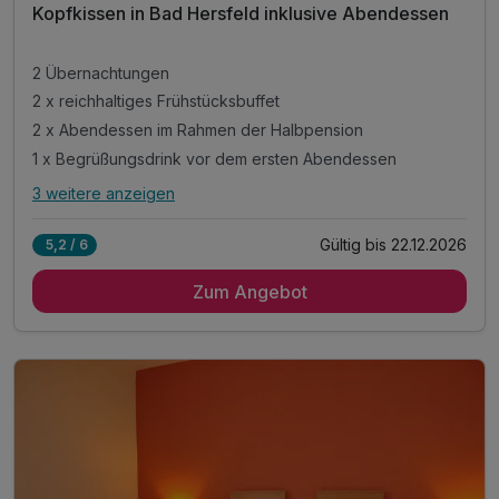
Kopfkissen in Bad Hersfeld inklusive Abendessen
2 Übernachtungen
2 x reichhaltiges Frühstücksbuffet
2 x Abendessen im Rahmen der Halbpension
1 x Begrüßungsdrink vor dem ersten Abendessen
3 weitere anzeigen
Alle Inklusivleistungen
7 enthalten
Gültig bis 22.12.2026
5,2 / 6
2 Übernachtungen
Zum Angebot
2 x reichhaltiges Frühstücksbuffet
2 x Abendessen im Rahmen der Halbpension
1 x Begrüßungsdrink vor dem ersten Abendessen
1 x Obstkorb zur Begrüßung auf dem Zimmer
inkl. Leihbademantel
inkl. Nutzung der Saunalandschaft mit Fitnessraum