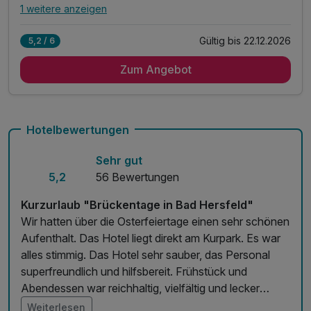
1 weitere anzeigen
Alle Inklusivleistungen
5 enthalten
Gültig bis 22.12.2026
5,2 / 6
1 Übernachtung
Zum Angebot
1 x reichhaltiges Frühstück vom Buffet
1 x Obstkorb
1 x Bademantel auf dem Zimmer
1 x Nutzung der Saunalandschaft mit Fitnessraum
Hotelbewertungen
Sehr gut
5,2
56 Bewertungen
Kurzurlaub "Brückentage in Bad Hersfeld"
Wir hatten über die Osterfeiertage einen sehr schönen
Aufenthalt. Das Hotel liegt direkt am Kurpark. Es war
alles stimmig. Das Hotel sehr sauber, das Personal
superfreundlich und hilfsbereit. Frühstück und
Abendessen war reichhaltig, vielfältig und lecker
zubereitet. Wir empfehlen das Hotel sehr gerne weiter.
Weiterlesen