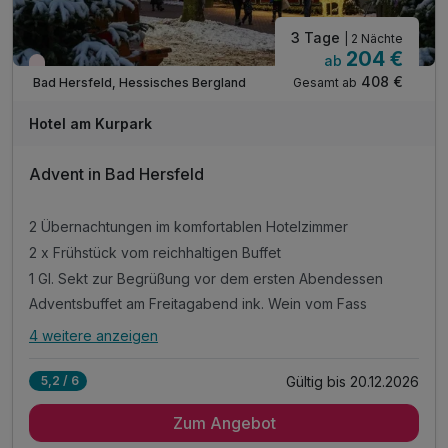
3 Tage
| 2 Nächte
204 €
ab
Wieder frei ab November
408 €
Gesamt ab
Bad Hersfeld, Hessisches Bergland
Hotel am Kurpark
Advent in Bad Hersfeld
2 Übernachtungen im komfortablen Hotelzimmer
2 x Frühstück vom reichhaltigen Buffet
1 Gl. Sekt zur Begrüßung vor dem ersten Abendessen
Adventsbuffet am Freitagabend ink. Wein vom Fass
4 weitere anzeigen
Alle Inklusivleistungen
8 enthalten
Gültig bis 20.12.2026
5,2 / 6
2 Übernachtungen im komfortablen Hotelzimmer
Zum Angebot
2 x Frühstück vom reichhaltigen Buffet