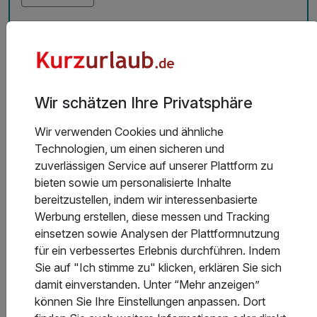
Bewertet mit 6,0 Punkten
von Hannelore am 23.04.2025
Alle Bewertungen
Wir schätzen Ihre Privatsphäre
Wir verwenden Cookies und ähnliche
Technologien, um einen sicheren und
zuverlässigen Service auf unserer Plattform zu
Hotel am Kurpark
bieten sowie um personalisierte Inhalte
bereitzustellen, indem wir interessenbasierte
Werbung erstellen, diese messen und Tracking
einsetzen sowie Analysen der Plattformnutzung
für ein verbessertes Erlebnis durchführen. Indem
Sie auf "Ich stimme zu" klicken, erklären Sie sich
damit einverstanden. Unter “Mehr anzeigen”
können Sie Ihre Einstellungen anpassen. Dort