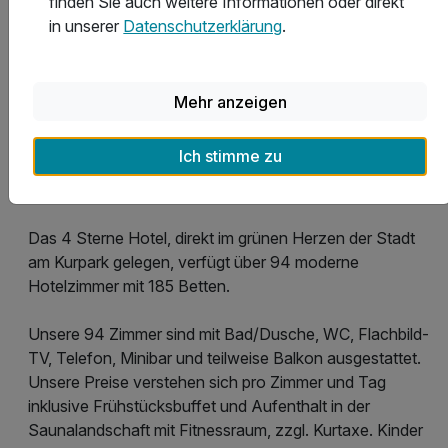
finden Sie auch weitere Informationen oder direkt
in unserer
Datenschutzerklärung
.
Mehr anzeigen
Alle Fotos ansehen
Ich stimme zu
Das 4 Sterne Hotel, direkt im grünen Herzen der Stadt
am Kurpark gelegen, verfügt über 94 moderne
Hotelzimmer mit 185 Betten.
Unsere 94 Zimmer sind mit Bad/Dusche, WC, Flachbild-
TV, Telefon, Minibar und teilweise Balkon ausgestattet.
Unsere Preise verstehen sich pro Zimmer und Tag
inklusive Frühstücksbuffet und Aufenthalt in der
Saunalandschaft mit Fitnessraum, zzgl. Kurtaxe. Kinder