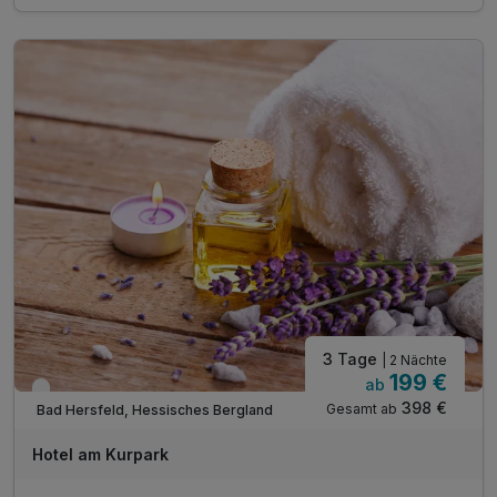
1 Gl. Sekt zur Begrüßung vor dem ersten Abendessen
Adventsbuffet am Freitagabend ink. Wein vom Fass
Candle Light 4-Gang-Menü am Samstag
Nutzung unserer Saunalandschaft mit Fitnessraum
Wellnesstasche inkl. Bademantel, Saunatücher
und Badeschuhe
3 Tage
| 2 Nächte
199 €
ab
Verfügbar bis Dezember
398 €
Gesamt ab
Bad Hersfeld, Hessisches Bergland
Hotel am Kurpark