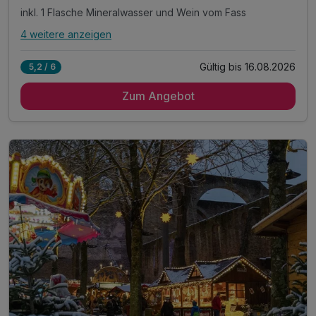
inkl. 1 Flasche Mineralwasser und Wein vom Fass
4 weitere anzeigen
Alle Inklusivleistungen
8 enthalten
Gültig bis 16.08.2026
5,2 / 6
1 Übernachtung im komfortablen Hotelzimmer
Zum Angebot
1 x Frühstück vom reichhaltigen Buffet
1 Abendessen vom Buffet (vorbehaltlich 3-Gang-Menü
inkl. 1 Flasche Mineralwasser und Wein vom Fass
Gutschein über 1 Getränk in der Festspiellounge
an der Stiftsruine
Nutzung der Saunalandschaft und des Fitnessraumes
Leihbademantel und Saunatücher