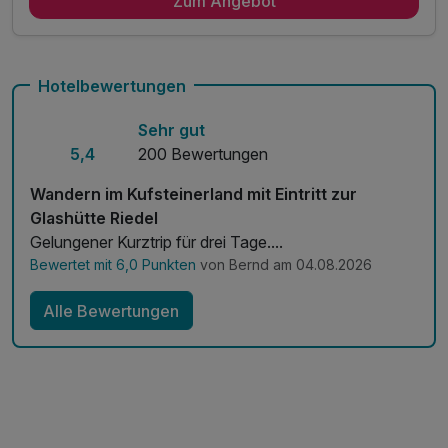
Zum Angebot
7 x reichhaltiges Frühstück vom Buffet
inkl. Sauna, Dampfkabine usw.
inkl. Kufstein Card (viele Vorteile)
inkl. Sommerwochenprogramm
Hotelbewertungen
inkl. Parkplatz am Haus
Sehr gut
inkl. Berg Talfahrt Kaiserlift
5,4
200 Bewertungen
inkl. geführte Wanderungen
Wandern im Kufsteinerland mit Eintritt zur
Glashütte Riedel
Gelungener Kurztrip für drei Tage....
Bewertet mit 6,0 Punkten
von Bernd am 04.08.2026
Alle Bewertungen