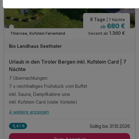
8 Tage
| 7 Nächte
680 €
ab
Nur noch bis Oktober
1.360 €
Gesamt ab
Thiersee, Kufstein Ferienland
Bio Landhaus Seethaler
Urlaub in den Tiroler Bergen inkl. Kufstein Card | 7
Nächte
7 Übernachtungen
7 x reichhaltiges Frühstück vom Buffet
inkl. Sauna, Dampfkabine usw.
inkl. Kufstein Card (viele Vorteile)
4 weitere anzeigen
Alle Inklusivleistungen
8 enthalten
Gültig bis 31.10.2026
5,4 / 6
7 Übernachtungen