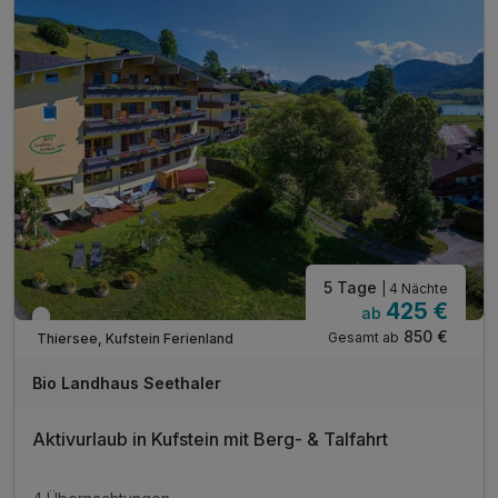
inkl. Berg und Talfahrt Sessellift Zahmer Kaiser
inkl. Sauna, Dampfbad & Ruheraum
inkl. Infrarotkabine
inkl. kostenloser Parkplatz & W-LAN Nutzung
Tipp: Massagen & Wellnessbehandlungen im Haus
Tipp: herrliches Wander-Gebiet 700-2000 Meereshöhe
Tipp: Glasmacherkunst in der Schauhütte bei Riedel
5 Tage
| 4 Nächte
425 €
ab
Nur noch bis Oktober
850 €
Gesamt ab
Thiersee, Kufstein Ferienland
Bio Landhaus Seethaler
Aktivurlaub in Kufstein mit Berg- & Talfahrt