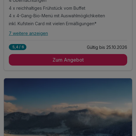
4 Übernachtungen
4 x reichhaltiges Frühstück vom Buffet
4 x 4-Gang-Bio-Menü mit Auswahlmöglichkeiten
inkl. Kufstein Card mit vielen Ermäßigungen*
7 weitere anzeigen
Alle Inklusivleistungen
11 enthalten
Gültig bis 25.10.2026
5,4 / 6
4 Übernachtungen
Zum Angebot
4 x reichhaltiges Frühstück vom Buffet
4 x 4-Gang-Bio-Menü mit Auswahlmöglichkeiten
inkl. Kufstein Card mit vielen Ermäßigungen*
inkl. Sommerwochenprogramm
inkl. 1 Berg und Talfahrt Sessellift Kaiserlift
inkl. Sauna, Dampfbad & Ruheraum
incl. Infrarotkabine
inkl. kostenloser Parkplatz & W-LAN Nutzung
Tipp: herrliches Wander-Gebiet 700-2000 Meereshöhe
Tipp: Glasmacherkunst in der Schauhütte bei Riedel