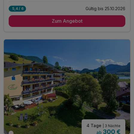
Gültig bis 25.10.2026
5,4 / 6
3 Übernachtungen
Zum Angebot
3 x reichhaltiges Frühstück vom Buffet
3 x 4-Gang-Bio-Menü mit Auswahlmöglichkeiten
inkl. Kufstein Card mit vielen Ermäßigungen*
inkl. Sommerwochenprogramm
inkl. Berg und Talfahrt Sessellift Zahmer Kaiser
inkl. Sauna, Dampfbad & Ruheraum
inkl. Infrarotkabine
inkl. kostenloser Parkplatz & W-LAN Nutzung
Tipp: Massagen & Wellnessbehandlungen im Haus
Tipp: herrliches Wander-Gebiet 700-2000 Meereshöhe
Tipp: Glasmacherkunst in der Schauhütte bei Riedel
4 Tage
| 3 Nächte
300 €
ab