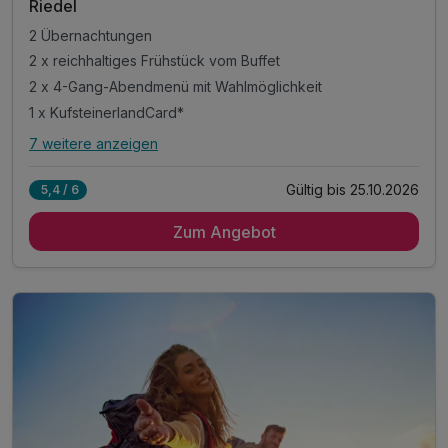
Riedel
2 Übernachtungen
2 x reichhaltiges Frühstück vom Buffet
2 x 4-Gang-Abendmenü mit Wahlmöglichkeit
1 x KufsteinerlandCard*
7 weitere anzeigen
Alle Inklusivleistungen
11 enthalten
Gültig bis 25.10.2026
5,4 / 6
2 Übernachtungen
Zum Angebot
2 x reichhaltiges Frühstück vom Buffet
2 x 4-Gang-Abendmenü mit Wahlmöglichkeit
1 x KufsteinerlandCard*
inkl. Nutzung des Wellness-Bereiches mit Ruheraum
inkl. finnischer Sauna & Aromadampfbad
inkl. Leih - Stöcke zum Nordic Walking
inkl. Wanderkarte von der Umgebung
inkl. kostenlose Parkplätze & W-LAN Nutzung
Tipp: Wandern auf 700 - 2000 Meereshöhe