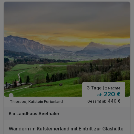
inkl. Skibus in die Skiwelt Wilder Kaiser
inkl. Berg und Talfahrt Hocheck
inkl. Sauna, Dampfbad & Ruheraum
inkl. Infrarotkabine & Whirlpool
inkl. kostenloser Parkplatz & W-LAN Nutzung
Tipp: direkter Einstieg in die Langlaufloipe
Tipp: Massagen & Wellnessbehandlungen im Haus
3 Tage
| 2 Nächte
220 €
ab
Nur noch bis Oktober
440 €
Gesamt ab
Thiersee, Kufstein Ferienland
Bio Landhaus Seethaler
Wandern im Kufsteinerland mit Eintritt zur Glashütte