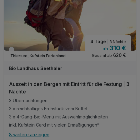
Tipp: Glasmacherkunst in der Schauhütte bei Riedel
4 Tage
| 3 Nächte
310 €
ab
Nur noch bis Oktober
620 €
Gesamt ab
Thiersee, Kufstein Ferienland
Bio Landhaus Seethaler
Auszeit in den Bergen mit Eintritt für die Festung | 3
Nächte
3 Übernachtungen
3 x reichhaltiges Frühstück vom Buffet
3 x 4-Gang-Bio-Menü mit Auswahlmöglichkeiten
inkl. Kufstein Card mit vielen Ermäßigungen*
8 weitere anzeigen
Alle Inklusivleistungen
12 enthalten