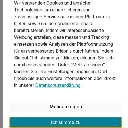
Wir verwenden Cookies und ähnliche
4 x 4-Gang-Bio-Menü am Abend
Technologien, um einen sicheren und
inkl. KufsteinCard mit vielen Ermäßigungen
zuverlässigen Service auf unserer Plattform zu
6 weitere anzeigen
bieten sowie um personalisierte Inhalte
Alle Inklusivleistungen
10 enthalten
bereitzustellen, indem wir interessenbasierte
Gültig bis 14.03.2027
5,4 / 6
Werbung erstellen, diese messen und Tracking
4 Übernachtungen
einsetzen sowie Analysen der Plattformnutzung
Zum Angebot
4 x reichhaltiges Frühstück vom Buffet
für ein verbessertes Erlebnis durchführen. Indem
4 x 4-Gang-Bio-Menü am Abend
Sie auf "Ich stimme zu" klicken, erklären Sie sich
inkl. KufsteinCard mit vielen Ermäßigungen
damit einverstanden. Unter “Mehr anzeigen”
inkl. Winterwochenprogramm
können Sie Ihre Einstellungen anpassen. Dort
inkl. Nutzung Sauna, Dampfbad und Pysiothermkabine
finden Sie auch weitere Informationen oder direkt
inkl. Parkplatz
in unserer
Datenschutzerklärung
.
inkl. W-LAN Nutzung
Schneeschuhwandern
incl. Langlaufpass Ursprung
Mehr anzeigen
Ich stimme zu