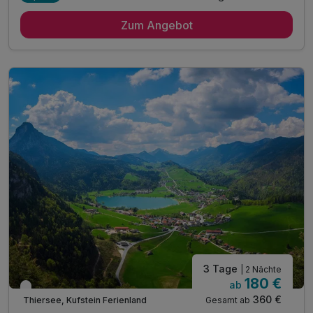
3 Übernachtungen
Zum Angebot
3 x reichhaltiges Bio Frühstück vom Buffet
3 x 4-Gang-Bio-Menü mit Auswahlmöglichkeiten
inkl. Skibus in die Skiwelt Wilder Kaiser
inkl. Berg und Talfahrt Hocheck
inkl. Sauna, Dampfbad & Ruheraum
inkl. Infrarotkabine
inkl. kostenloser Parkplatz & W-LAN Nutzung
Tipp: direkter Einstieg in die Langlaufloipe
Tipp: Massagen & Wellnessbehandlungen im Haus
3 Tage
| 2 Nächte
180 €
ab
Nur noch bis Oktober
360 €
Gesamt ab
Thiersee, Kufstein Ferienland