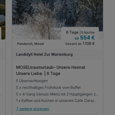
inkl. Informationen über die Region und das
Hotel
inkl. Parkplatz
inkl. WLAN
6 Tage
| 5 Nächte
554 €
ab
Viele Termine frei
1.108 €
Gesamt ab
Pünderich, Mosel
Landidyll Hotel Zur Marienburg
MOSELtraumurlaub– Unsere Heimat.
Unsere Liebe. | 6 Tage
5 Übernachtungen
5 x reichhaltiges Frühstück vom Buffet
 3 Hauptgängen zur Wah
5 x 4-Gang Genuss-Menü mit 3 Hauptgängen zur Wahl
1 x Kaffee und Kuchen in unserem Café Clara/Bistro
7 weitere anzeigen
Alle Inklusivleistungen
11 enthalten