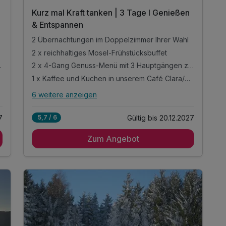
Kurz mal Kraft tanken | 3 Tage l Genießen
& Entspannen
2 Übernachtungen im Doppelzimmer Ihrer Wahl
2 x reichhaltiges Mosel-Frühstücksbuffet
 6 Gängen
2 x 4-Gang Genuss-Menü mit 3 Hauptgängen zur Wahl
1 x Kaffee und Kuchen in unserem Café Clara/Bistro
6 weitere anzeigen
Alle Inklusivleistungen
10 enthalten
7
Gültig bis 20.12.2027
5,7 / 6
2 Übernachtungen im Doppelzimmer Ihrer Wahl
Zum Angebot
2 x reichhaltiges Mosel-Frühstücksbuffet
2 x 4-Gang Genuss-Menü mit 3 Hauptgängen
zur Wahl
1 x Kaffee und Kuchen in unserem Café
Clara/Bistro
1 x `Willkommen bei uns` - Drink bei Anreise
inkl. Burchs Inklusivleistungen
inkl. täglich frisches Obst