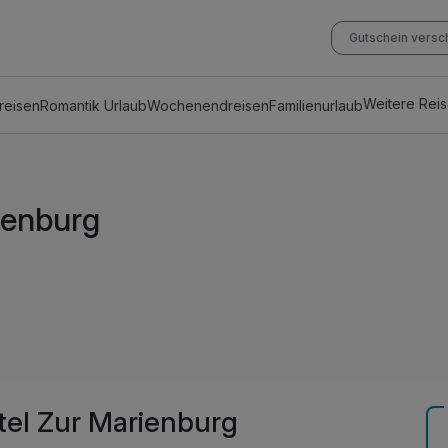
Gutschein vers
Weitere Rei
reisen
Romantik Urlaub
Wochenendreisen
Familienurlaub
ienburg
tel Zur Marienburg