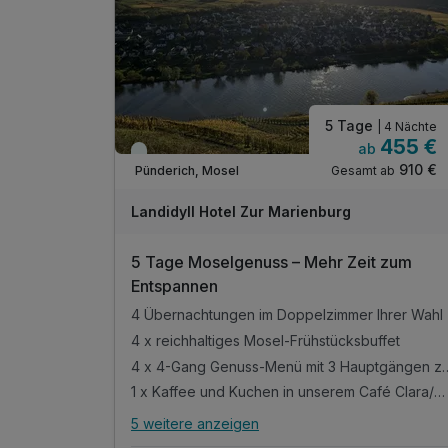
inkl. Parkplatz
inkl. WLAN
5 Tage
| 4 Nächte
455 €
ab
Viele Termine frei
910 €
Gesamt ab
Pünderich, Mosel
Landidyll Hotel Zur Marienburg
5 Tage Moselgenuss – Mehr Zeit zum
Entspannen
4 Übernachtungen im Doppelzimmer Ihrer Wahl
4 x reichhaltiges Mosel-Frühstücksbuffet
4 x 4-Gang Genuss-Menü mit
1 x Kaffee und Kuchen in unserem Café Clara/Bistro
5 weitere anzeigen
Alle Inklusivleistungen
9 enthalten