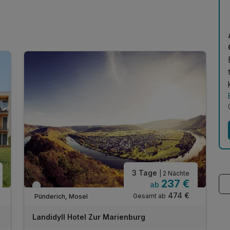
t
3 Tage
| 2 Nächte
237 €
ab
Viele Termine frei
474 €
Gesamt ab
Pünderich, Mosel
Landidyll Hotel Zur Marienburg