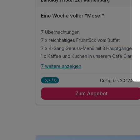
Eine Woche voller "Mosel"
7 Übernachtungen
7 x reichhaltiges Frühstück vom Buffet
7 x 4-Gang Genuss-Menü mit
1 x Kaffee und Kuchen in unserem Café Clara/Bistro
7 weitere anzeigen
Alle Inklusivleistungen
11 enthalten
Gültig bis 20.12.202
5,7 / 6
7 Übernachtungen
Zum Angebot
7 x reichhaltiges Frühstück vom Buffet
7 x 4-Gang Genuss-Menü mit 3 Hauptgängen
zur Wahl
1 x Kaffee und Kuchen in unserem Café
Clara/Bistro
1x Routenvorschläge und gefüllter
Picknickrucksack