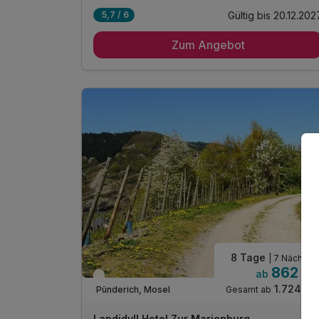
Gültig bis 20.12.202
5,7 / 6
4 Übernachtungen im Doppelzimmer Ihrer Wahl
Zum Angebot
4 x reichhaltiges Mosel-Frühstücksbuffet
4 x 4-Gang Genuss-Menü mit 3 Hauptgängen
zur Wah
1 x Kaffee und Kuchen in unserem Café
Clara/Bistro
inkl. Burchs Inklusivleistungen
inkl. täglich frisches Obst
inkl. Informationen über die Region und das
Hotel
inkl. WLAN
inkl. Parkplatz
8 Tage
| 7 Nächte
862 €
ab
Teilweise ausgelastet
1.724 €
Gesamt ab
Pünderich, Mosel
Landidyll Hotel Zur Marienburg