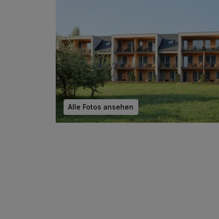
1 x `Willkommen bei uns` - Drink bei Anreise
inkl. Burchs Inklusivleistungen:
inkl. täglich frisches Obst
inkl. Informationen über die Region und das
Hotel
inkl. Parkplatz
inkl. WLAN
Alle Fotos ansehen