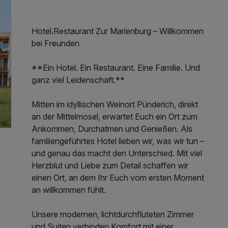
inkl. pers. Ansprechpartner für Ihre Wanderung
inkl. Parkplatz
Hotel.Restaurant Zur Marienburg – Willkommen
inkl. WLAN
bei Freunden
**Ein Hotel. Ein Restaurant. Eine Familie. Und
ganz viel Leidenschaft.**
Mitten im idyllischen Weinort Pünderich, direkt
an der Mittelmosel, erwartet Euch ein Ort zum
Ankommen, Durchatmen und Genießen. Als
familiengeführtes Hotel lieben wir, was wir tun –
und genau das macht den Unterschied. Mit viel
Herzblut und Liebe zum Detail schaffen wir
einen Ort, an dem Ihr Euch vom ersten Moment
an willkommen fühlt.
Unsere modernen, lichtdurchfluteten Zimmer
und Suiten verbinden Komfort mit einer