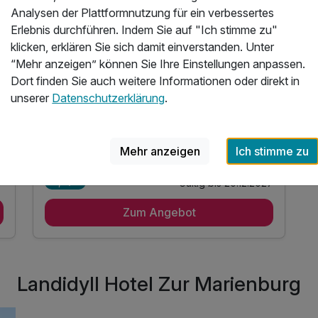
Analysen der Plattformnutzung für ein verbessertes
Erlebnis durchführen. Indem Sie auf "Ich stimme zu"
Die Mosel entdecken – mit uns geht Ihr auf
klicken, erklären Sie sich damit einverstanden. Unter
Entdeckerreise
“Mehr anzeigen” können Sie Ihre Einstellungen anpassen.
3 Übernachtungen
Dort finden Sie auch weitere Informationen oder direkt in
3 x reichhaltiges Frühstück vom Buffet
unserer
Datenschutzerklärung
.
 3 Hauptgängen zur Wahl
3 x 4-Gang Genussmenü mit 3 Hauptgängen zur Wahl
inkl. Burchs Inklusivleistungen:
5 weitere anzeigen
Mehr anzeigen
Ich stimme zu
Alle Inklusivleistungen
9 enthalten
7
Gültig bis 20.12.2027
5,7 / 6
3 Übernachtungen
Zum Angebot
3 x reichhaltiges Frühstück vom Buffet
3 x 4-Gang Genussmenü mit 3 Hauptgängen zur
Wahl
inkl. Burchs Inklusivleistungen:
Landidyll Hotel Zur Marienburg
inkl. täglich frisches Obst
inkl. Informationen über die Region und das
Hotel