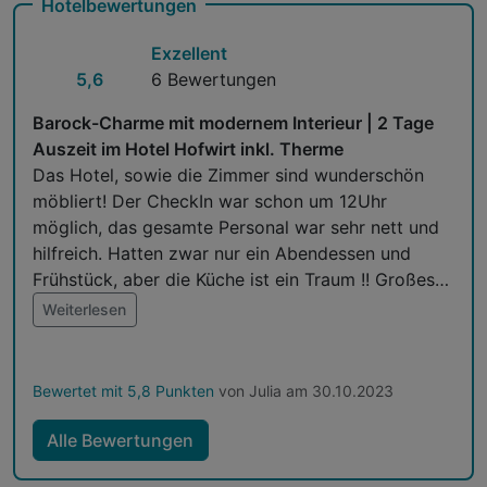
Hotelbewertungen
Erstbefüllung der Minibar
Exzellent
inkl. Murau Murtal Gästecard*
5,6
6 Bewertungen
Barock-Charme mit modernem Interieur | 2 Tage
Auszeit im Hotel Hofwirt inkl. Therme
Das Hotel, sowie die Zimmer sind wunderschön
möbliert! Der CheckIn war schon um 12Uhr
möglich, das gesamte Personal war sehr nett und
hilfreich. Hatten zwar nur ein Abendessen und
Frühstück, aber die Küche ist ein Traum !! Großes
Lob an Personal, Einrichter und den Koch 👍🤩 Wir
Weiterlesen
kommen gerne wieder
Bewertet mit 5,8 Punkten
von Julia am 30.10.2023
Alle Bewertungen