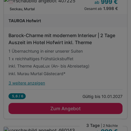
999 €
inkl. Fahrradverleih
ab
Wieder frei ab Oktober
1.998 €
Gesamt ab
inkl. Parkplätze
Seckau, Murtal
inkl. W-LAN
TAUROA Hofwirt
inkl. Erste Befüllung der Minibar
Barock-Charme mit modernem Interieur | 2 Tage
Auszeit im Hotel Hofwirt inkl. Therme
1 Übernachtung in einer unserer Suiten
1 x reichhaltiges Frühstücksbuffet
inkl. Therme AquaLux (An- bis Abreisetag)
inkl. Murau Murtal Gästecard*
3 weitere anzeigen
Alle Inklusivleistungen
7 enthalten
Gültig bis 10.01.2027
5,6 / 6
1 Übernachtung in einer unserer Suiten
Zum Angebot
1 x reichhaltiges Frühstücksbuffet
inkl. Therme AquaLux (An- bis Abreisetag)
inkl. Murau Murtal Gästecard*
3 Tage
| 2 Nächte