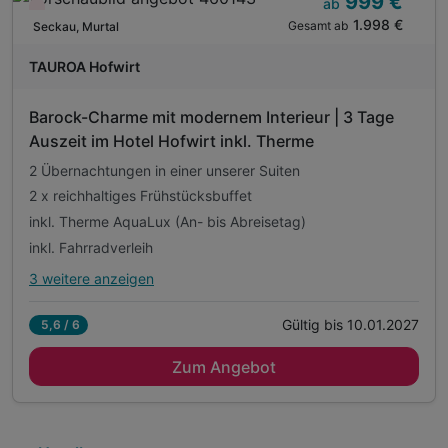
999 €
inkl. Fahrradverleih
ab
Wieder frei ab November
1.998 €
Gesamt ab
inkl. Parkplatz, Fahrradverleih, W-Lan
Seckau, Murtal
Erstbefüllung der Minibar
TAUROA Hofwirt
Barock-Charme mit modernem Interieur | 3 Tage
Auszeit im Hotel Hofwirt inkl. Therme
2 Übernachtungen in einer unserer Suiten
2 x reichhaltiges Frühstücksbuffet
inkl. Therme AquaLux (An- bis Abreisetag)
inkl. Fahrradverleih
3 weitere anzeigen
Alle Inklusivleistungen
7 enthalten
Gültig bis 10.01.2027
5,6 / 6
2 Übernachtungen in einer unserer Suiten
Zum Angebot
2 x reichhaltiges Frühstücksbuffet
inkl. Therme AquaLux (An- bis Abreisetag)
inkl. Fahrradverleih
inkl. Parkplatz, W-Lan