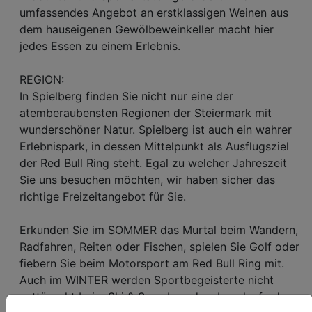
umfassendes Angebot an erstklassigen Weinen aus
dem hauseigenen Gewölbeweinkeller macht hier
jedes Essen zu einem Erlebnis.
REGION:
In Spielberg finden Sie nicht nur eine der
atemberaubensten Regionen der Steiermark mit
wunderschöner Natur. Spielberg ist auch ein wahrer
Erlebnispark, in dessen Mittelpunkt als Ausflugsziel
der Red Bull Ring steht. Egal zu welcher Jahreszeit
Sie uns besuchen möchten, wir haben sicher das
richtige Freizeitangebot für Sie.
Erkunden Sie im SOMMER das Murtal beim Wandern,
Radfahren, Reiten oder Fischen, spielen Sie Golf oder
fiebern Sie beim Motorsport am Red Bull Ring mit.
Auch im WINTER werden Sportbegeisterte nicht
enttäuscht beim Ski & Snowboarden, Langlauf oder