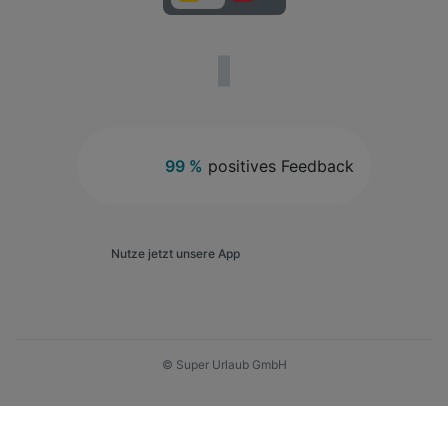
99 %
positives Feedback
Nutze jetzt unsere App
© Super Urlaub GmbH