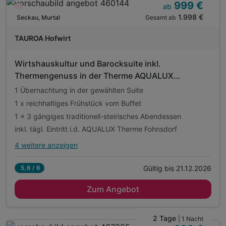
999 €
ab
Wieder frei ab Oktober
1.998 €
Gesamt ab
Seckau, Murtal
TAUROA Hofwirt
Wirtshauskultur und Barocksuite inkl.
Thermengenuss in der Therme AQUALUX
Fohnsdorf
1 Übernachtung in der gewählten Suite
1 x reichhaltiges Frühstück vom Buffet
1 x 3 gängiges traditionell-steirisches Abendessen
inkl. tägl. Eintritt i.d. AQUALUX Therme Fohnsdorf
4 weitere anzeigen
Alle Inklusivleistungen
8 enthalten
Gültig bis 21.12.2026
5,6 / 6
1 Übernachtung in der gewählten Suite
Zum Angebot
1 x reichhaltiges Frühstück vom Buffet
1 x 3 gängiges traditionell-steirisches Abendessen
inkl. tägl. Eintritt i.d. AQUALUX Therme Fohnsdorf
2 Tage
| 1 Nacht