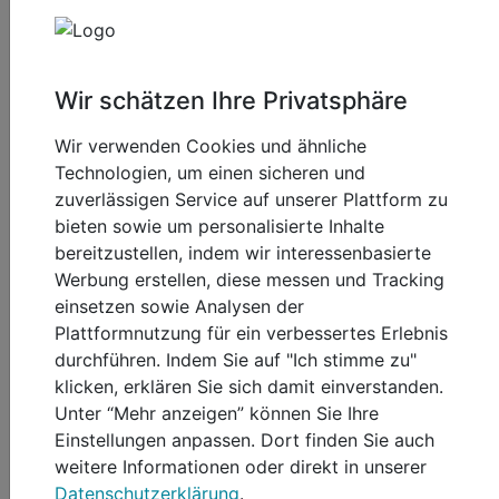
Schneeschuhwandern.
AUSFLUGSTIPPS:
Wir schätzen Ihre Privatsphäre
TIpp#1 Seckauer Schloss und Stift:
Besuchen Sie das beeindruckende Seckauer Schloss
Wir verwenden Cookies und ähnliche
und das angrenzende Stift. Tauchen Sie in die reiche
Technologien, um einen sicheren und
Geschichte und Architektur ein und erkunden Sie die
zuverlässigen Service auf unserer Plattform zu
prächtigen Räumlichkeiten sowie die wunderschöne
bieten sowie um personalisierte Inhalte
Stiftskirche.
bereitzustellen, indem wir interessenbasierte
Werbung erstellen, diese messen und Tracking
Tipp#2 Murtalbahn:
einsetzen sowie Analysen der
Nehmen Sie eine Fahrt mit der historischen
Plattformnutzung für ein verbessertes Erlebnis
Murtalbahn, einer Dampflok, die durch die malerische
durchführen. Indem Sie auf "Ich stimme zu"
Landschaft der Steiermark fährt. Genießen Sie die
klicken, erklären Sie sich damit einverstanden.
nostalgische Atmosphäre und die herrliche Aussicht
Unter “Mehr anzeigen” können Sie Ihre
während der Fahrt.
Einstellungen anpassen. Dort finden Sie auch
Bull Ring ein Spielplatz für Generationen. Hier finden
weitere Informationen oder direkt in unserer
Sie etliche Möglichkeiten Motorsport aktiv oder als
Datenschutzerklärung
.