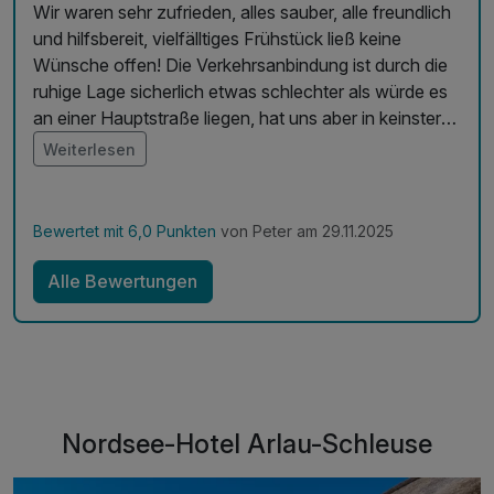
Wir waren sehr zufrieden, alles sauber, alle freundlich
und hilfsbereit, vielfälltiges Frühstück ließ keine
Wünsche offen! Die Verkehrsanbindung ist durch die
ruhige Lage sicherlich etwas schlechter als würde es
an einer Hauptstraße liegen, hat uns aber in keinster
Weise gestört, im Gegenteil! Wir planen auf jedenfall
Weiterlesen
wieder zu kommen, aber dann zu einer Jahreszeit, wo
man draußen mehr unternehmen kann :-)
Bewertet mit 6,0 Punkten
von Peter am 29.11.2025
Alle Bewertungen
Nordsee-Hotel Arlau-Schleuse