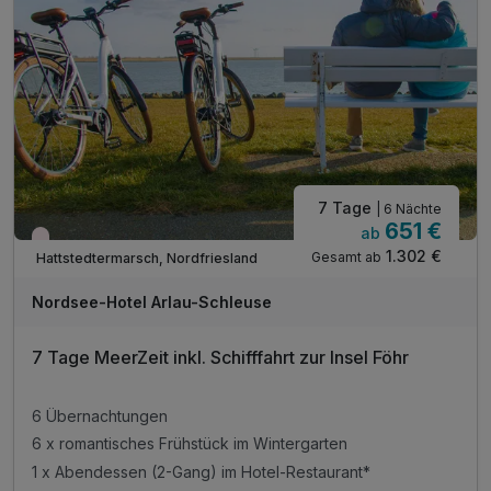
inkl. Nutzung W-Lan
inkl. Parkplatz
7 Tage
| 6 Nächte
651 €
ab
Nur noch Restplätze
1.302 €
Gesamt ab
Hattstedtermarsch, Nordfriesland
Nordsee-Hotel Arlau-Schleuse
7 Tage MeerZeit inkl. Schifffahrt zur Insel Föhr
6 Übernachtungen
6 x romantisches Frühstück im Wintergarten
1 x Abendessen (2-Gang) im Hotel-Restaurant*