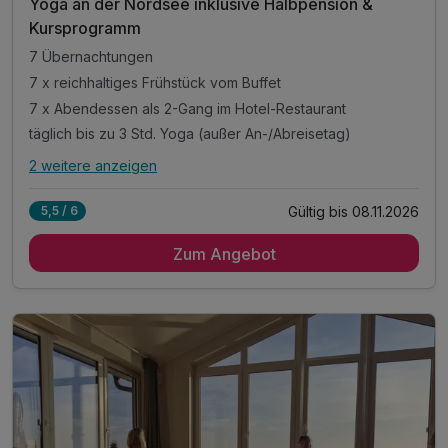
Yoga an der Nordsee inklusive Halbpension &
Kursprogramm
7 Übernachtungen
7 x reichhaltiges Frühstück vom Buffet
7 x Abendessen als 2-Gang im Hotel-Restaurant
täglich bis zu 3 Std. Yoga (außer An-/Abreisetag)
2 weitere anzeigen
Alle Inklusivleistungen
6 enthalten
Gültig bis 08.11.2026
5,5 / 6
7 Übernachtungen
Zum Angebot
7 x reichhaltiges Frühstück vom Buffet
7 x Abendessen als 2-Gang im Hotel-Restaurant
täglich bis zu 3 Std. Yoga (außer An-/Abreisetag)
mit zertifizierter Yoga-Lehrerin
1 x geführte Deichwanderung ab Hotel