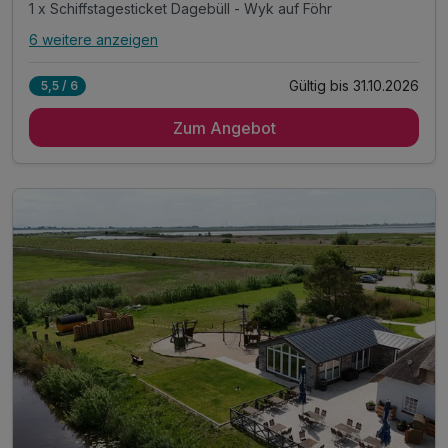
1 x Schiffstagesticket Dagebüll - Wyk auf Föhr
6 weitere anzeigen
Alle Inklusivleistungen
10 enthalten
Gültig bis 31.10.2026
5,5 / 6
6 Übernachtungen
Zum Angebot
6 x romantisches Frühstück im Wintergarten
1 x Abendessen (2-Gang) im Hotel-Restaurant*
1 x Schiffstagesticket Dagebüll - Wyk auf Föhr
1 x Stadtführung / Museumsbesuch in Husum
1 x 15 € Gutschein für das KünstlerCafé in Husum
1 x Freigetränk in der hoteleigenen Friesenbar
1 x Flasche Mineralwasser im Zimmer
inkl. Nutzung W-Lan
inkl. Parkplatz