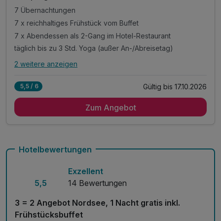
7 Übernachtungen
7 x reichhaltiges Frühstück vom Buffet
7 x Abendessen als 2-Gang im Hotel-Restaurant
täglich bis zu 3 Std. Yoga (außer An-/Abreisetag)
2 weitere anzeigen
Alle Inklusivleistungen
6 enthalten
Gültig bis 17.10.2026
5,5 / 6
7 Übernachtungen
Zum Angebot
7 x reichhaltiges Frühstück vom Buffet
7 x Abendessen als 2-Gang im Hotel-Restaurant
täglich bis zu 3 Std. Yoga (außer An-/Abreisetag)
mit zertifizierter Yoga-Lehrerin
Hotelbewertungen
1 x geführte Deichwanderung ab Hotel
Exzellent
5,5
14 Bewertungen
3 = 2 Angebot Nordsee, 1 Nacht gratis inkl.
Frühstücksbuffet