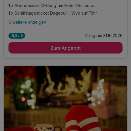
1 x Abendessen (2-Gang) im Hotel-Restaurant
1 x Schiffstagesticket Dagebüll - Wyk auf Föhr
6 weitere anzeigen
Alle Inklusivleistungen
10 enthalten
Gültig bis 31.10.2026
5,5 / 6
4 Übernachtungen
Zum Angebot
4 x romantisches Frühstück im Wintergarten
1 x Abendessen (2-Gang) im Hotel-Restaurant
1 x Schiffstagesticket Dagebüll - Wyk auf Föhr
1 x Stadtführung / Museumsbesuch in Husum
1 x 15 € Gutschein für das KünstlerCafé in Husum
1 x Freigetränk in der hoteleigenen Friesenbar
1 x Flasche Mineralwasser im Zimmer
inkl. Nutzung W-LAN
inkl. Parkplatz