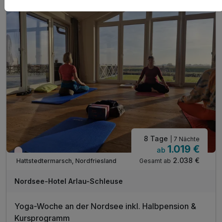
mit zertifizierter Yoga-Lehrerin
1 x geführte Deichwanderung ab Hotel
8 Tage
| 7 Nächte
1.019 €
ab
Wieder frei ab Oktober
2.038 €
Gesamt ab
Hattstedtermarsch, Nordfriesland
Nordsee-Hotel Arlau-Schleuse
Yoga-Woche an der Nordsee inkl. Halbpension &
Kursprogramm