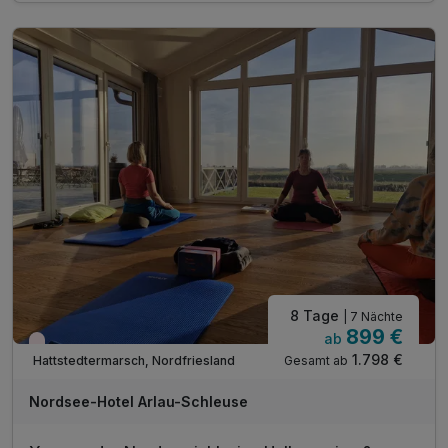
1 x Schiffstagesticket Dagebüll - Wyk auf Föhr
1 x Stadtführung / Museumsbesuch in Husum
1 x 15 € Gutschein für das KünstlerCafé in Husum
1 x Freigetränk in der hoteleigenen Friesenbar
1 x Flasche Mineralwasser im Zimmer
inkl. Nutzung W-lan
inkl. Parkplatz
8 Tage
| 7 Nächte
899 €
ab
Wieder frei ab November
1.798 €
Gesamt ab
Hattstedtermarsch, Nordfriesland
Nordsee-Hotel Arlau-Schleuse