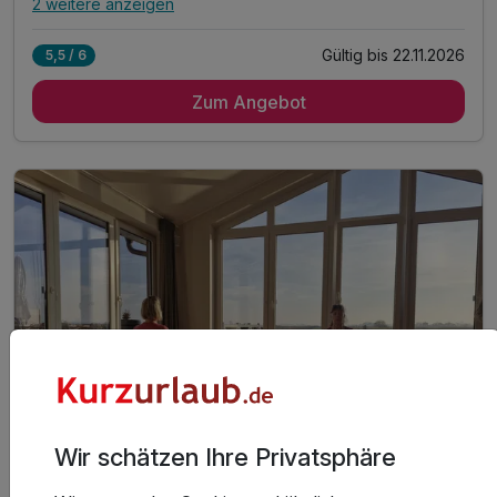
2 weitere anzeigen
Alle Inklusivleistungen
6 enthalten
Gültig bis 22.11.2026
5,5 / 6
7 Übernachtungen
Zum Angebot
7 x reichhaltiges Frühstück vom Buffet
7 x Abendessen als 2-Gang im Hotel-Restaurant
täglich bis zu 3 Std. Yoga (außer An-/Abreisetag)
mit zertifizierter Yoga-Lehrerin
1 x geführte Deichwanderung ab Hotel
Wir schätzen Ihre Privatsphäre
8 Tage
| 7 Nächte