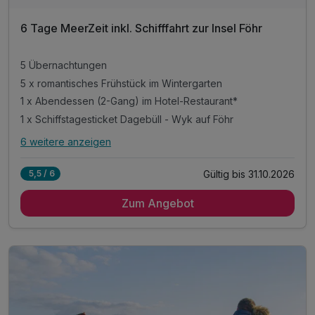
6 Tage MeerZeit inkl. Schifffahrt zur Insel Föhr
5 Übernachtungen
5 x romantisches Frühstück im Wintergarten
1 x Abendessen (2-Gang) im Hotel-Restaurant*
1 x Schiffstagesticket Dagebüll - Wyk auf Föhr
6 weitere anzeigen
Alle Inklusivleistungen
10 enthalten
Gültig bis 31.10.2026
5,5 / 6
5 Übernachtungen
Zum Angebot
5 x romantisches Frühstück im Wintergarten
1 x Abendessen (2-Gang) im Hotel-Restaurant*
1 x Schiffstagesticket Dagebüll - Wyk auf Föhr
1 x Stadtführung / Museumsbesuch in Husum
1 x 15 € Gutschein für das KünstlerCafé in Husum
1 x Freigetränk in der hoteleigenen Friesenbar
1 x Flasche Mineralwasser auf dem Zimmer