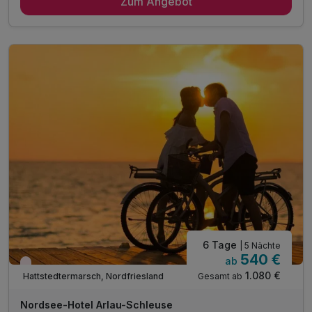
Zum Angebot
4 x reichhaltiges Frühstück vom Buffet
1 x exklusives 4-Gang Weihnachtsmenü mit Aperitif
1 x Punsch auf dem Husumer Weihnachtsmarkt
1 x geführter Deichspaziergang / Deichvortrag
inkl. Parkplatz
6 Tage
| 5 Nächte
540 €
ab
Nur noch Restplätze
1.080 €
Gesamt ab
Hattstedtermarsch, Nordfriesland
Nordsee-Hotel Arlau-Schleuse