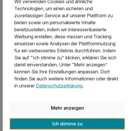
Wir verwenden Cookies und ähnliche
899 €
ab
Saisonal verfügbar
Technologien, um einen sicheren und
1.798 €
Gesamt ab
Hattstedtermarsch, Nordfriesland
zuverlässigen Service auf unserer Plattform zu
bieten sowie um personalisierte Inhalte
Nordsee-Hotel Arlau-Schleuse
bereitzustellen, indem wir interessenbasierte
Werbung erstellen, diese messen und Tracking
Yoga an der Nordseeküste mit Halbpension &
einsetzen sowie Analysen der Plattformnutzung
Kursprogramm
für ein verbessertes Erlebnis durchführen. Indem
7 Übernachtungen
Sie auf "Ich stimme zu" klicken, erklären Sie sich
7 x reichhaltiges Frühstück vom Buffet
damit einverstanden. Unter “Mehr anzeigen”
7 x Abendessen als 2-Gang im Hotel-Restaurant
können Sie Ihre Einstellungen anpassen. Dort
täglich bis zu 3 Std. Yoga (außer An-/Abreisetag)
finden Sie auch weitere Informationen oder direkt
2 weitere anzeigen
in unserer
Datenschutzerklärung
.
Alle Inklusivleistungen
6 enthalten
Gültig bis 13.12.2026
5,5 / 6
7 Übernachtungen
Mehr anzeigen
Zum Angebot
7 x reichhaltiges Frühstück vom Buffet
7 x Abendessen als 2-Gang im Hotel-Restaurant
Ich stimme zu
täglich bis zu 3 Std. Yoga (außer An-/Abreisetag)