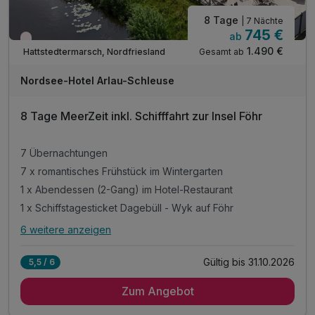
8 Tage
| 7 Nächte
745 €
ab
Nur noch Restplätze
1.490 €
Gesamt ab
Hattstedtermarsch, Nordfriesland
Nordsee-Hotel Arlau-Schleuse
8 Tage MeerZeit inkl. Schifffahrt zur Insel Föhr
7 Übernachtungen
7 x romantisches Frühstück im Wintergarten
1 x Abendessen (2-Gang) im Hotel-Restaurant
1 x Schiffstagesticket Dagebüll - Wyk auf Föhr
6 weitere anzeigen
Alle Inklusivleistungen
10 enthalten
Gültig bis 31.10.2026
5,5 / 6
7 Übernachtungen
Zum Angebot
7 x romantisches Frühstück im Wintergarten
1 x Abendessen (2-Gang) im Hotel-Restaurant