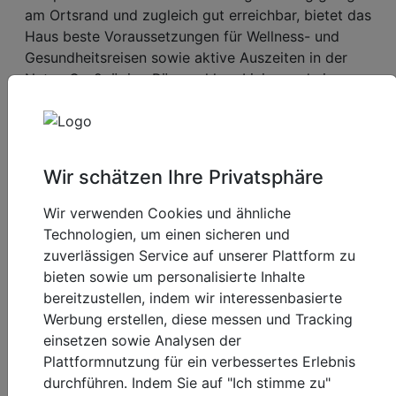
am Ortsrand und zugleich gut erreichbar, bietet das
Haus beste Voraussetzungen für Wellness- und
Gesundheitsreisen sowie aktive Auszeiten in der
Natur. Großzügige Räume, klare Linien und eine
freundliche Atmosphäre sorgen dafür, dass sich
Gäste vom ersten Moment an in dem 4-Sterne-
Superior-Hotel willkommen fühlen. Die komfortabel
ausgestatteten Zimmer und Suiten laden dazu ein,
Wir schätzen Ihre Privatsphäre
sich bewusst zurückzuziehen und den Alltag hinter
sich zu lassen.
Wir verwenden Cookies und ähnliche
Technologien, um einen sicheren und
Besonderes Herzstück des Hauses ist die weitläufige
zuverlässigen Service auf unserer Plattform zu
Wellness- und Fitnesslandschaft, die über einen
bieten sowie um personalisierte Inhalte
bequemen Bademantelgang direkt vom Zimmer aus
bereitzustellen, indem wir interessenbasierte
erreichbar ist. Auf rund 4.500 Quadratmetern
Werbung erstellen, diese messen und Tracking
erwartet Sie eine entspannende Vielfalt aus
einsetzen sowie Analysen der
wohltuenden Wasserbereichen, unterschiedlichen
Plattformnutzung für ein verbessertes Erlebnis
Saunen und stilvoll gestalteten Ruhezonen. Belebende
durchführen. Indem Sie auf "Ich stimme zu"