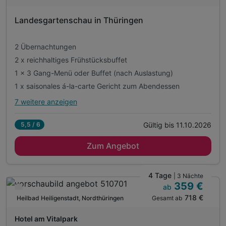
inkl. Nutzung der Bade- & Saunawelt im Vitalpark
D
inkl. Nutzung des Fitnessbereichs im Vitalpark
202
Landesgartenschau in Thüringen
6
2 Übernachtungen
2 x reichhaltiges Frühstücksbuffet
1 x 3 Gang-Menü oder Buffet (nach Auslastung)
1 x saisonales á-la-carte Gericht zum Abendessen
7 weitere anzeigen
Alle Inklusivleistungen
11 enthalten
Gültig bis 11.10.2026
5,5 / 6
2 Übernachtungen
Zum Angebot
2 x reichhaltiges Frühstücksbuffet
1 x 3 Gang-Menü oder Buffet (nach Auslastung)
1 x saisonales á-la-carte Gericht zum Abendessen
4 Tage
| 3 Nächte
359 €
1 x Eintritt für die Thüringer Landesgartenschau
ab
Nur noch bis August
718 €
Gesamt ab
1 x Lunchpaket für den Tagesausflug
Heilbad Heiligenstadt, Nordthüringen
A
1 x blumige Überraschung bei Anreise im Zimmer
WAR
Hotel am Vitalpark
1 x Blütenmocktail an der Hotelbar