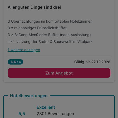
202
Aller guten Dinge sind drei
6
3 Übernachtungen im komfortablen Hotelzimmer
3 x reichhaltiges Frühstücksbuffet
3 x 3-Gang Menü oder Buffet (nach Auslastung)
inkl. Nutzung der Bade- & Saunawelt im Vitalpark
1 weitere anzeigen
Alle Inklusivleistungen
5 enthalten
Gültig bis 22.12.2026
5,5 / 6
3 Übernachtungen im komfortablen Hotelzimmer
Zum Angebot
3 x reichhaltiges Frühstücksbuffet
3 x 3-Gang Menü oder Buffet (nach Auslastung)
inkl. Nutzung der Bade- & Saunawelt im Vitalpark
inkl. Nutzung des Fitnessbereichs im Vitalpark
Hotelbewertungen
Exzellent
5,5
2301 Bewertungen