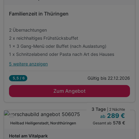
D
202
Familienzeit in Thüringen
6
2 Übernachtungen
2 x reichhaltiges Frühstücksbuffet
1 x 3 Gang-Menü oder Buffet (nach Auslastung)
1 x Schnitzelabend oder Pasta nach Art des Hauses
5 weitere anzeigen
Alle Inklusivleistungen
9 enthalten
Gültig bis 22.12.2026
5,5 / 6
2 Übernachtungen
Zum Angebot
2 x reichhaltiges Frühstücksbuffet
1 x 3 Gang-Menü oder Buffet (nach Auslastung)
1 x Schnitzelabend oder Pasta nach Art des Hauses
3 Tage
| 2 Nächte
289 €
1 x Eintritt Sababurg oder Baumkronenpfad Hainich
ab
Nur noch bis Oktober
578 €
Gesamt ab
1 x Lunchpaket für den Tagesausflug
Heilbad Heiligenstadt, Nordthüringen
A
2 x erfrischender Durstlöscher auf dem Zimmer
WAR
Hotel am Vitalpark