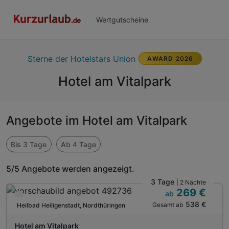
Wertgutscheine
Sterne der Hotelstars Union
AWARD
2026
Hotel am Vitalpark
Angebote im Hotel am Vitalpark
Bis 3 Tage
Ab 4 Tage
5/5 Angebote werden angezeigt.
3 Tage
| 2 Nächte
269 €
ab
Verfügbar bis Dezember
538 €
Gesamt ab
Heilbad Heiligenstadt, Nordthüringen
A
WAR
Hotel am Vitalpark