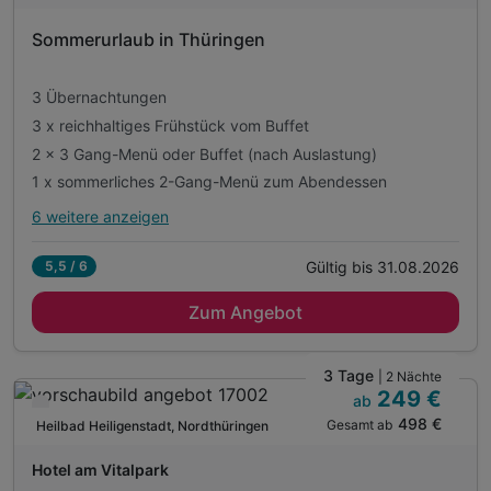
D
inkl. Nutzung der Bade- & Saunawelt im Vitalpark
202
Sommerurlaub in Thüringen
inkl. Nutzung des Fitnessbereichs im Vitalpark
6
inkl. Wellness-Leihtasche während des Aufenthalts
3 Übernachtungen
3 x reichhaltiges Frühstück vom Buffet
2 x 3 Gang-Menü oder Buffet (nach Auslastung)
1 x sommerliches 2-Gang-Menü zum Abendessen
6 weitere anzeigen
Alle Inklusivleistungen
10 enthalten
Gültig bis 31.08.2026
5,5 / 6
3 Übernachtungen
Zum Angebot
3 x reichhaltiges Frühstück vom Buffet
2 x 3 Gang-Menü oder Buffet (nach Auslastung)
1 x sommerliches 2-Gang-Menü zum Abendessen
3 Tage
| 2 Nächte
249 €
1 x hausgemachtes Wassereis in Form für zuhause
ab
Verfügbar bis Dezember
498 €
Gesamt ab
Eintritt in das Erlebnis-Freibad
Heilbad Heiligenstadt, Nordthüringen
A
20 % auf alle Wellnessleistungen
WAR
Hotel am Vitalpark
inkl. Nutzung der Bade- & Saunawelt im Vitalpark