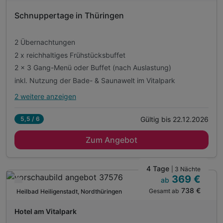
D
inkl. Nutzung des Fitnessbereichs im Vitalpark
202
Schnuppertage in Thüringen
inkl. Wellnesstasche
6
2 Übernachtungen
2 x reichhaltiges Frühstücksbuffet
2 x 3 Gang-Menü oder Buffet (nach Auslastung)
inkl. Nutzung der Bade- & Saunawelt im Vitalpark
2 weitere anzeigen
Alle Inklusivleistungen
6 enthalten
Gültig bis 22.12.2026
5,5 / 6
2 Übernachtungen
Zum Angebot
2 x reichhaltiges Frühstücksbuffet
2 x 3 Gang-Menü oder Buffet (nach Auslastung)
inkl. Nutzung der Bade- & Saunawelt im Vitalpark
4 Tage
| 3 Nächte
369 €
inkl. Nutzung des Fitnessbereichs im Vitalpark
ab
Verfügbar bis Dezember
738 €
Gesamt ab
inkl. Wellness-Leihtasche während des Aufenthalts
Heilbad Heiligenstadt, Nordthüringen
A
WAR
Hotel am Vitalpark
D