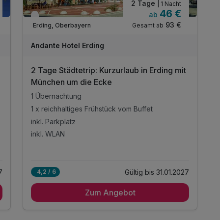
2 Tage
| 1 Nacht
46 €
ab
Verfügbar bis Januar
93 €
Gesamt ab
Erding, Oberbayern
Andante Hotel Erding
2 Tage Städtetrip: Kurzurlaub in Erding mit
München um die Ecke
1 Übernachtung
1 x reichhaltiges Frühstück vom Buffet
inkl. Parkplatz
inkl. WLAN
7
Gültig bis 31.01.2027
4,2 / 6
Zum Angebot