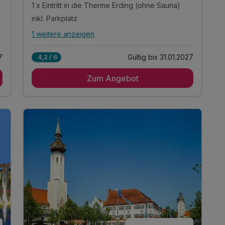
1 x Eintritt in die Therme Erding (ohne Sauna)
inkl. Parkplatz
1 weitere anzeigen
Alle Inklusivleistungen
5 enthalten
7
Gültig bis 31.01.2027
4,2 / 6
1 Übernachtung
Zum Angebot
1 x reichhaltiges Frühstück vom Buffet
1 x Eintritt in die Therme Erding (ohne Sauna)
inkl. Parkplatz
inkl. WLAN