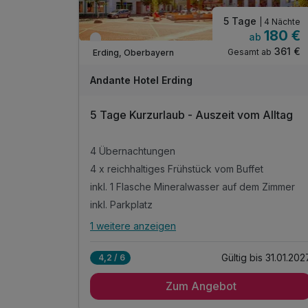
5 Tage
| 4 Nächte
180 €
ab
Verfügbar bis Januar
361 €
Gesamt ab
Erding, Oberbayern
Andante Hotel Erding
5 Tage Kurzurlaub - Auszeit vom Alltag
4 Übernachtungen
4 x reichhaltiges Frühstück vom Buffet
inkl. 1 Flasche Mineralwasser auf dem Zimmer
inkl. Parkplatz
1 weitere anzeigen
Alle Inklusivleistungen
5 enthalten
Gültig bis 31.01.202
4,2 / 6
4 Übernachtungen
Zum Angebot
4 x reichhaltiges Frühstück vom Buffet
inkl. 1 Flasche Mineralwasser auf dem Zimmer