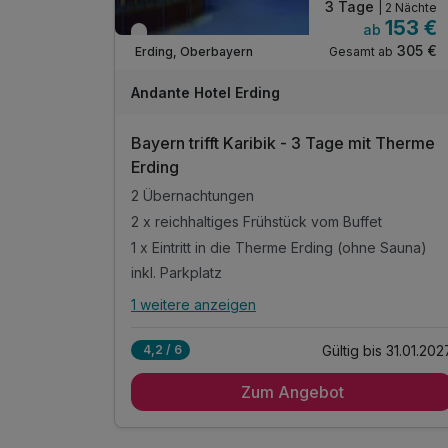
3 Tage
| 2 Nächte
153 €
ab
Verfügbar bis Januar
305 €
Gesamt ab
Erding, Oberbayern
Andante Hotel Erding
Bayern trifft Karibik - 3 Tage mit Therme
Erding
2 Übernachtungen
2 x reichhaltiges Frühstück vom Buffet
1 x Eintritt in die Therme Erding (ohne Sauna)
inkl. Parkplatz
1 weitere anzeigen
Alle Inklusivleistungen
5 enthalten
Gültig bis 31.01.202
4,2 / 6
2 Übernachtungen
Zum Angebot
2 x reichhaltiges Frühstück vom Buffet
1 x Eintritt in die Therme Erding (ohne Sauna)
inkl. Parkplatz