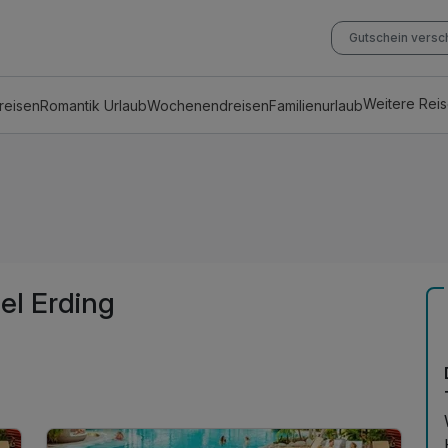
Gutschein vers
Weitere Rei
reisen
Romantik Urlaub
Wochenendreisen
Familienurlaub
el Erding