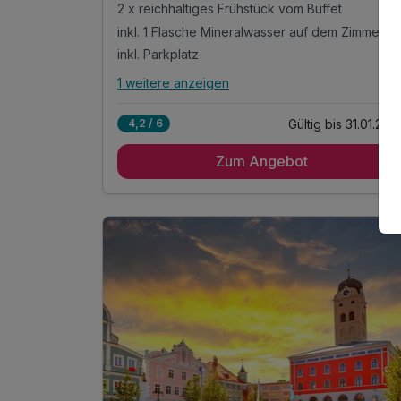
2 x reichhaltiges Frühstück vom Buffet
inkl. 1 Flasche Mineralwasser auf dem Zimmer
inkl. Parkplatz
1 weitere anzeigen
Alle Inklusivleistungen
5 enthalten
Gültig bis 31.01.202
4,2 / 6
2 Übernachtungen
Zum Angebot
2 x reichhaltiges Frühstück vom Buffet
inkl. 1 Flasche Mineralwasser auf dem Zimmer
inkl. Parkplatz
inkl. WLAN