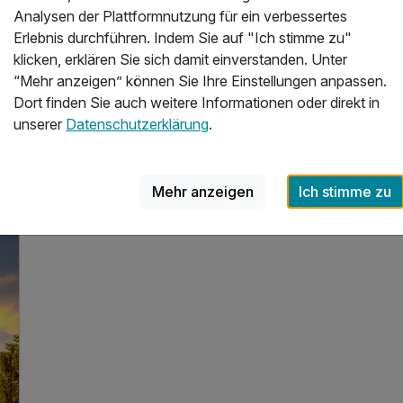
3 x reichhaltiges Frühstück vom Buffet
Analysen der Plattformnutzung für ein verbessertes
inkl. 1 Flasche Mineralwasser auf dem Zimmer
Erlebnis durchführen. Indem Sie auf "Ich stimme zu"
inkl. Parkplatz
klicken, erklären Sie sich damit einverstanden. Unter
“Mehr anzeigen” können Sie Ihre Einstellungen anpassen.
1 weitere anzeigen
Alle Inklusivleistungen
5 enthalten
Dort finden Sie auch weitere Informationen oder direkt in
unserer
Datenschutzerklärung
.
7
Gültig bis 31.01.2027
4,2 / 6
3 Übernachtungen
Zum Angebot
3 x reichhaltiges Frühstück vom Buffet
inkl. 1 Flasche Mineralwasser auf dem Zimmer
Mehr anzeigen
Ich stimme zu
inkl. Parkplatz
inkl. WLAN