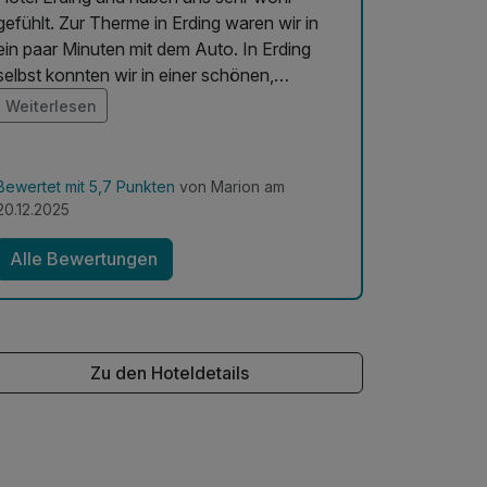
gefühlt. Zur Therme in Erding waren wir in
ein paar Minuten mit dem Auto. In Erding
selbst konnten wir in einer schönen,
emütlichen Atmosphäre den
Weiterlesen
Weihnachtsmarkt genießen. Alles in allem
top Service und Preis, kann man
weiterempfehlen.
Bewertet mit 5,7 Punkten
von Marion am
20.12.2025
Alle Bewertungen
Zu den Hoteldetails