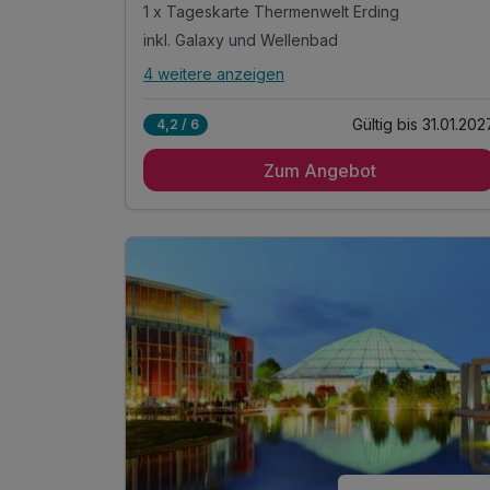
1 x Tageskarte Thermenwelt Erding
inkl. Galaxy und Wellenbad
4 weitere anzeigen
Alle Inklusivleistungen
8 enthalten
Gültig bis 31.01.202
4,2 / 6
1 Übernachtung
Zum Angebot
1 x reichhaltiges Frühstück vom Buffet
1 x Tageskarte Thermenwelt Erding
inkl. Galaxy und Wellenbad
inkl. VitalThermen & Saunen
inklusive Parkplatz
inkl. 1 Flasche Mineralwasser auf dem Zimmer
inkl. WLAN