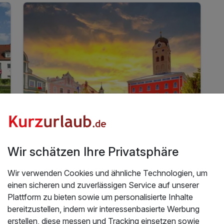
4 Tage
| 3 Nächte
138 €
ab
Verfügbar bis Januar
276 €
Gesamt ab
Erding, Oberbayern
Wir schätzen Ihre Privatsphäre
Andante Hotel Erding
Wir verwenden Cookies und ähnliche Technologien, um
einen sicheren und zuverlässigen Service auf unserer
4 Tage Kurzurlaub - Auszeit vom Alltag
Plattform zu bieten sowie um personalisierte Inhalte
bereitzustellen, indem wir interessenbasierte Werbung
3 Übernachtungen
erstellen, diese messen und Tracking einsetzen sowie