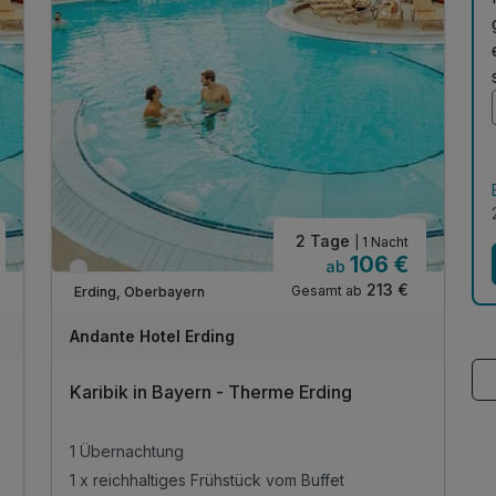
g
2 Tage
| 1 Nacht
106 €
ab
Verfügbar bis Januar
213 €
Gesamt ab
Erding, Oberbayern
Andante Hotel Erding
Karibik in Bayern - Therme Erding
1 Übernachtung
1 x reichhaltiges Frühstück vom Buffet