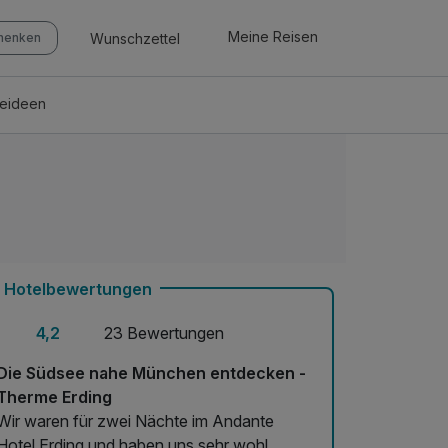
Meine Reisen
Wunschzettel
chenken
seideen
Hotelbewertungen
4,2
23 Bewertungen
Die Südsee nahe München entdecken -
Therme Erding
Wir waren für zwei Nächte im Andante
Hotel Erding und haben uns sehr wohl