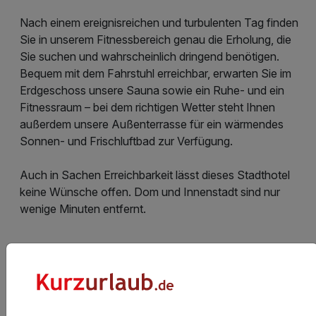
Nach einem ereignisreichen und turbulenten Tag finden
Sie in unserem Fitnessbereich genau die Erholung, die
Sie suchen und wahrscheinlich dringend benötigen.
Bequem mit dem Fahrstuhl erreichbar, erwarten Sie im
Erdgeschoss unsere Sauna sowie ein Ruhe- und ein
Fitnessraum – bei dem richtigen Wetter steht Ihnen
außerdem unsere Außenterrasse für ein wärmendes
Sonnen- und Frischluftbad zur Verfügung.
Auch in Sachen Erreichbarkeit lässt dieses Stadthotel
keine Wünsche offen. Dom und Innenstadt sind nur
wenige Minuten entfernt.
Hotelausstattung
Kinderpreise