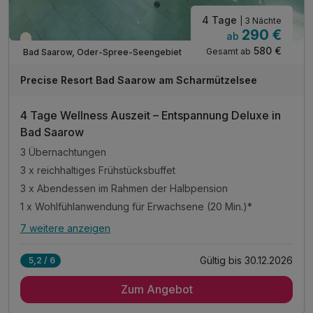
4 Tage
| 3 Nächte
290 €
ab
Teilweise ausgelastet
580 €
Gesamt ab
Bad Saarow, Oder-Spree-Seengebiet
Precise Resort Bad Saarow am Scharmützelsee
4 Tage Wellness Auszeit – Entspannung Deluxe in
Bad Saarow
3 Übernachtungen
3 x reichhaltiges Frühstücksbuffet
3 x Abendessen im Rahmen der Halbpension
1 x Wohlfühlanwendung für Erwachsene (20 Min.)*
7 weitere anzeigen
Alle Inklusivleistungen
11 enthalten
Gültig bis 30.12.2026
5,2 / 6
3 Übernachtungen
Zum Angebot
3 x reichhaltiges Frühstücksbuffet
3 x Abendessen im Rahmen der Halbpension