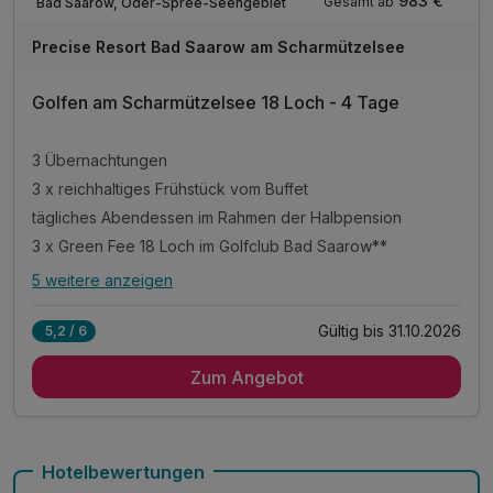
983 €
Gesamt ab
Bad Saarow, Oder-Spree-Seengebiet
Precise Resort Bad Saarow am Scharmützelsee
Golfen am Scharmützelsee 18 Loch - 4 Tage
3 Übernachtungen
3 x reichhaltiges Frühstück vom Buffet
tägliches Abendessen im Rahmen der Halbpension
3 x Green Fee 18 Loch im Golfclub Bad Saarow**
5 weitere anzeigen
Alle Inklusivleistungen
9 enthalten
Gültig bis 31.10.2026
5,2 / 6
3 Übernachtungen
Zum Angebot
3 x reichhaltiges Frühstück vom Buffet
tägliches Abendessen im Rahmen der Halbpension
3 x Green Fee 18 Loch im Golfclub Bad Saarow**
freie Nutzung des Wellness- & Fitnessbereichs
Hotelbewertungen
Aktivitätenprogramm vor Ort inklusive