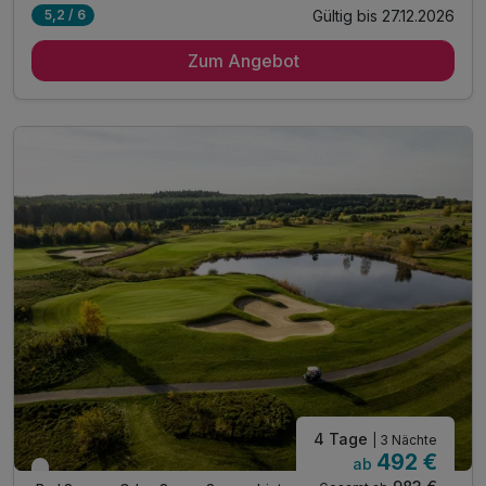
Gültig bis 27.12.2026
5,2 / 6
4 Übernachtungen
Zum Angebot
4 x reichhaltiges Frühstücksbuffet
3 x Abendessen im Rahmen der Halbpension
1 x weihnachtliches Dinnerbuffet am 24.12.
1x weihnachtlicher alkoholfreier Punsch (Anreise)
freie Nutzung des Wellness- & Fitnessbereichs
Leihbademantel bei Anreise auf dem Zimmer
Aktivitätenprogramm vor Ort inklusive
WLAN im gesamten Hotel
Informationsmaterial für Ausflüge am Hotelempfang
4 Tage
| 3 Nächte
492 €
ab
Nur noch bis Oktober