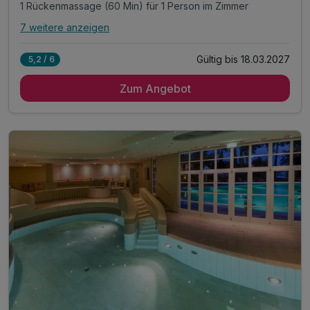
1 Rückenmassage (60 Min) für 1 Person im Zimmer
7 weitere anzeigen
Alle Inklusivleistungen
11 enthalten
Gültig bis 18.03.2027
5,2 / 6
2 Übernachtungen in der gebuchten Kategorie
Zum Angebot
tägliches reichhaltiges Frühstücksbuffet
tägliches Abendessen im Rahmen der Halbpension
1 Rückenmassage (60 Min) für 1 Person im Zimmer
freie Nutzung des Wellness- & Fitnessbereichs
Leihbademantel bei Anreise auf dem Zimmer
Aktivitätenprogramm vor Ort inklusive
WLAN im gesamten Hotel
Informationsmaterial für Ausflüge am Hotelempfang
Bitte beachten Sie, dass das Abendessen für die
Kinder unter Zusatzleistungen hinzugebucht wird!