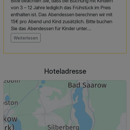
Bitte beachten Sie, dass bei Buchung mit Kindern
von 3 – 12 Jahre lediglich das Frühstück im Preis
enthalten ist. Das Abendessen berechnen wir mit
15€ pro Abend und Kind zusätzlich. Bitte buchen
Sie das Abendessen für Kinder unter
Zusatzleistungen dazu.
Weiterlesen
Ein Hund kann nur in die Zimmerkategorie
Doppelzimmer Executive zum zusätzlichen
Aufpreis von 20,00 € pro Nacht zugebucht werden
Hoteladresse