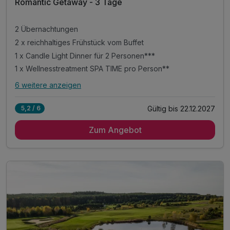
Romantic Getaway - 3 Tage
2 Übernachtungen
2 x reichhaltiges Frühstück vom Buffet
1 x Candle Light Dinner für 2 Personen***
1 x Wellnesstreatment SPA TIME pro Person**
6 weitere anzeigen
Alle Inklusivleistungen
10 enthalten
Gültig bis 22.12.2027
5,2 / 6
2 Übernachtungen
Zum Angebot
2 x reichhaltiges Frühstück vom Buffet
1 x Candle Light Dinner für 2 Personen***
1 x Wellnesstreatment SPA TIME pro Person**
1 x Flasche Champagner bei Anreise auf dem Zimmer
freie Nutzung des Wellness- & Fitnessbereichs
Leihbademantel bei Anreise auf dem Zimmer
Aktivitätenprogramm vor Ort inklusive
WLAN im gesamten Hotel