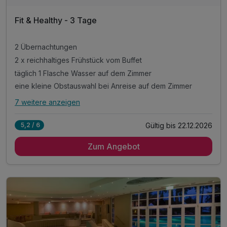
Fit & Healthy - 3 Tage
2 Übernachtungen
2 x reichhaltiges Frühstück vom Buffet
täglich 1 Flasche Wasser auf dem Zimmer
eine kleine Obstauswahl bei Anreise auf dem Zimmer
7 weitere anzeigen
Alle Inklusivleistungen
11 enthalten
Gültig bis 22.12.2026
5,2 / 6
2 Übernachtungen
Zum Angebot
2 x reichhaltiges Frühstück vom Buffet
täglich 1 Flasche Wasser auf dem Zimmer
eine kleine Obstauswahl bei Anreise auf dem Zimmer
tägliches Abendessen im Rahmen der Halbpension**
1x Leihfahrrad oder Kanu für 2 Stunden*
freie Nutzung des Wellness- & Fitnessbereichs
Leihbademantel bei Anreise auf dem Zimmer