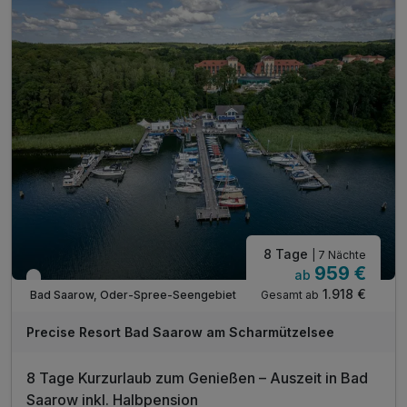
10% auf Wellness- & SPA Anwendungen**
freie Nutzung des Wellness- & Fitnessbereichsfreie
Aktivitätenprogramm vor Ort inklusive
WLAN im gesamten Hotel
Leihbademantel bei Anreise auf dem Zimmer
Informationsmaterial für Ausflüge am Hotelempfang
8 Tage
| 7 Nächte
959 €
ab
Verfügbar bis Dezember
1.918 €
Gesamt ab
Bad Saarow, Oder-Spree-Seengebiet
Precise Resort Bad Saarow am Scharmützelsee
8 Tage Kurzurlaub zum Genießen – Auszeit in Bad
Saarow inkl. Halbpension