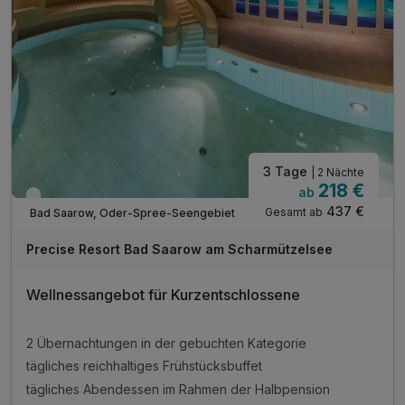
Aktivitätenprogramm vor Ort inklusive
WLAN im gesamten Hotel
Informationsmaterial für Ausflüge am Hotelempfang
3 Tage
| 2 Nächte
218 €
ab
Viele Termine frei
437 €
Gesamt ab
Bad Saarow, Oder-Spree-Seengebiet
Precise Resort Bad Saarow am Scharmützelsee
Wellnessangebot für Kurzentschlossene
2 Übernachtungen in der gebuchten Kategorie
tägliches reichhaltiges Frühstücksbuffet
tägliches Abendessen im Rahmen der Halbpension