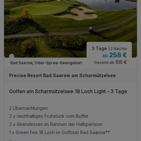
Informationsmaterial für Ausflüge am Hotelempfang
3 Tage
| 2 Nächte
258 €
ab
Nur noch bis Oktober
515 €
Gesamt ab
Bad Saarow, Oder-Spree-Seengebiet
Precise Resort Bad Saarow am Scharmützelsee
Golfen am Scharmützelsee 18 Loch Light - 3 Tage
2 Übernachtungen
2 x reichhaltiges Frühstück vom Buffet
2 x Abendessen im Rahmen der Halbpension
1 x Green Fee 18 Loch im Golfclub Bad Saarow**