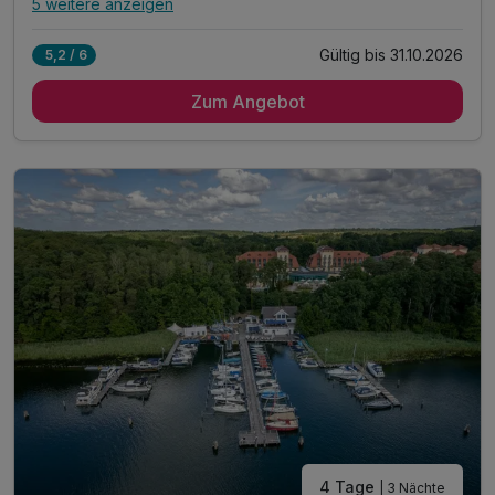
5 weitere anzeigen
Alle Inklusivleistungen
9 enthalten
Gültig bis 31.10.2026
5,2 / 6
2 Übernachtungen
Zum Angebot
2 x reichhaltiges Frühstück vom Buffet
2 x Abendessen im Rahmen der Halbpension
1 x Green Fee 18 Loch im Golfclub Bad Saarow**
inkl. Nutzung des Wellness- & Fitnessbereichs
inkl. Aktivitätenprogramm vor Ort
inkl. Leihbademantel bei Anreise auf dem Zimmer
inkl. Info-Material für Ausflüge am Hotelempfang
inkl. WLAN im gesamten Hotel
4 Tage
| 3 Nächte