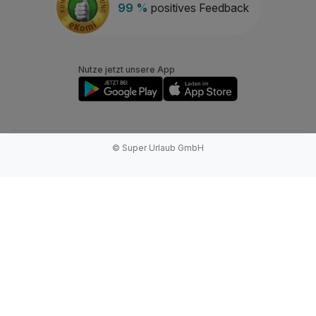
99 %
positives Feedback
Nutze jetzt unsere App
© Super Urlaub GmbH