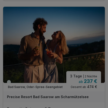
1 x Wohlfühlanwendung für Erwachsene (20 Min.)*
inkl. Nutzung des Wellnessbereichs
inkl. Leihbademantel
inkl. Nutzung des Fitnessbereichs
inkl. Aktivitätenprogramm
inkl. Wlan Nutzung
Bitte beachten Sie, dass das Abendessen für die
Kinder unter Zusatzleistungen hinzugebucht wird!
3 Tage
| 2 Nächte
237 €
ab
Immer verfügbar
474 €
Gesamt ab
Bad Saarow, Oder-Spree-Seengebiet
Precise Resort Bad Saarow am Scharmützelsee