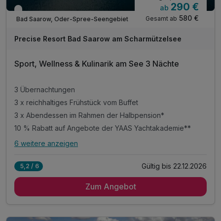
290 €
ab
Verfügbar bis Dezember
580 €
Gesamt ab
Bad Saarow, Oder-Spree-Seengebiet
Precise Resort Bad Saarow am Scharmützelsee
Sport, Wellness & Kulinarik am See 3 Nächte
3 Übernachtungen
3 x reichhaltiges Frühstück vom Buffet
3 x Abendessen im Rahmen der Halbpension*
10 % Rabatt auf Angebote der YAAS Yachtakademie**
6 weitere anzeigen
Alle Inklusivleistungen
10 enthalten
Gültig bis 22.12.2026
5,2 / 6
3 Übernachtungen
Zum Angebot
3 x reichhaltiges Frühstück vom Buffet
3 x Abendessen im Rahmen der Halbpension*
10 % Rabatt auf Angebote der YAAS Yachtakademie**