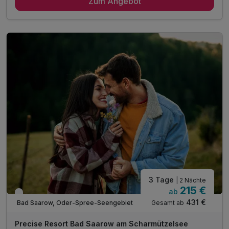
Zum Angebot
2 x reichhaltiges Frühstücksbuffet
2 x Abendessen im Rahmen der Halbpension
1 x Wohlfühlanwendung für Erwachsene (20 Min.)*
inkl. Nutzung des Wellnessbereichs
inkl. Leihbademantel
inkl. Nutzung des Fitnessbereichs
inkl. Aktivitätenprogramm
inkl. Wlan Nutzung
Bitte beachten Sie, dass das Abendessen für die
Kinder unter Zusatzleistungen hinzugebucht wird!
3 Tage
| 2 Nächte
215 €
ab
Verfügbar bis Dezember
431 €
Gesamt ab
Bad Saarow, Oder-Spree-Seengebiet
Precise Resort Bad Saarow am Scharmützelsee