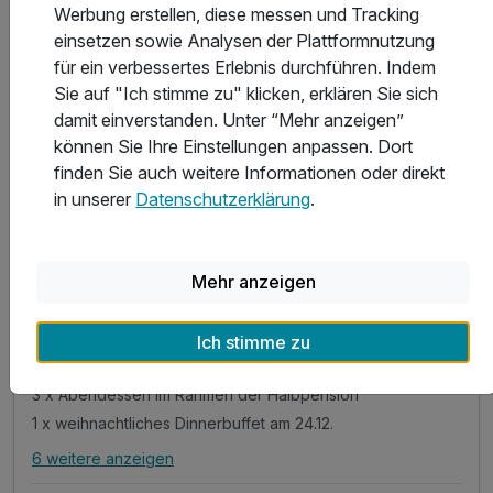
Werbung erstellen, diese messen und Tracking
einsetzen sowie Analysen der Plattformnutzung
für ein verbessertes Erlebnis durchführen. Indem
Sie auf "Ich stimme zu" klicken, erklären Sie sich
damit einverstanden. Unter “Mehr anzeigen”
5 Tage
| 4 Nächte
können Sie Ihre Einstellungen anpassen. Dort
643 €
ab
Saisonal verfügbar
finden Sie auch weitere Informationen oder direkt
1.285 €
Gesamt ab
Bad Saarow, Oder-Spree-Seengebiet
in unserer
Datenschutzerklärung
.
Precise Resort Bad Saarow am Scharmützelsee
Weihnachten am Scharmützelsee
Mehr anzeigen
4 Übernachtungen
Ich stimme zu
4 x reichhaltiges Frühstücksbuffet
3 x Abendessen im Rahmen der Halbpension
1 x weihnachtliches Dinnerbuffet am 24.12.
6 weitere anzeigen
Alle Inklusivleistungen
10 enthalten