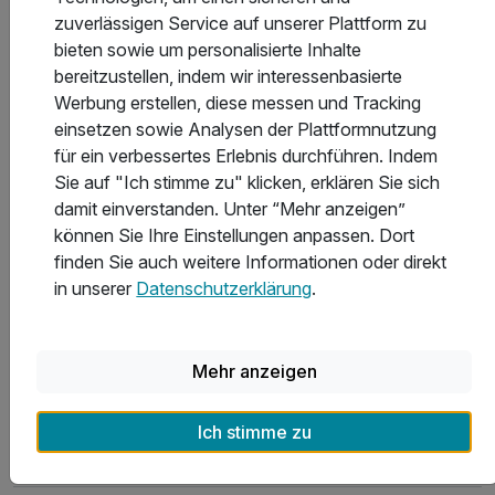
zuverlässigen Service auf unserer Plattform zu
Souvenirs und die Modeboutique „Pink Lady“ im
bieten sowie um personalisierte Inhalte
Erdgeschoss des Hotels.
bereitzustellen, indem wir interessenbasierte
Werbung erstellen, diese messen und Tracking
Jetzt müssen Sie nur noch buchen und anreisen, wir
einsetzen sowie Analysen der Plattformnutzung
freuen uns auf Sie!
für ein verbessertes Erlebnis durchführen. Indem
Sie auf "Ich stimme zu" klicken, erklären Sie sich
Hotelausstattung
damit einverstanden. Unter “Mehr anzeigen”
können Sie Ihre Einstellungen anpassen. Dort
finden Sie auch weitere Informationen oder direkt
Kinderpreise
in unserer
Datenschutzerklärung
.
Stornobedingungen
Mehr anzeigen
Ich stimme zu
Allgemeine Geschäftsbedingungen