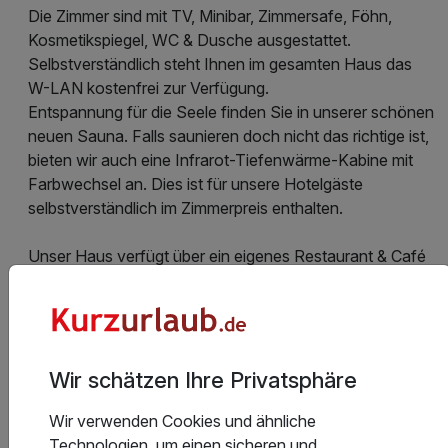
Die Zimmer sind mit TV, Minibar, Zimmersafe, Föhn,
Kosmetikspiegel, WC & Dusche ausgestattet.
Selbstverständlich steht Ihnen im gesamten Haus das
W-LAN kostenfrei zur Verfügung.
Entspannung für die Seele finden Sie in unserer schönen
neuen Sauna. Falls saunieren doch nicht das richtige ist,
bieten wir auch eine Infrarot-Tiefenwärme-Kabine mit
Farbwechsel an. Dies ist für unsere Hotelgäste
selbstverständlich im Zimmerpreis enthalten.
Unser Haus verfügt über ein eigenes Restaurant & Café
im Erdgeschoss. Das „Strandrestaurant Achterdeck“ mit
dem „Café Eismeer“. Dort bereiten wir dann auch täglich,
das leckere Frühstücksbuffet für Sie vor.
Unsere Rezeption ist von 8:00 Uhr – 18:00 Uhr besetzt.
Check-in ist ab 15 Uhr möglich und Check-out bis 10:30
Wir schätzen Ihre Privatsphäre
Uhr. Sollte Ihre Anreise nach 18:00 Uhr erfolgen, freuen
Wir verwenden Cookies und ähnliche
wir uns über eine kurze Nachricht.
Technologien, um einen sicheren und
Des Weiteren befinden sich ein Strandshop für kleine