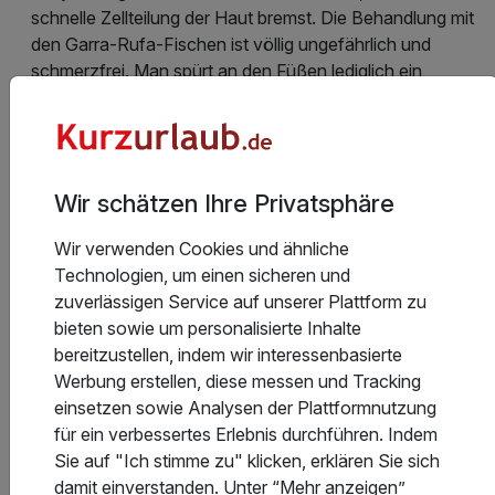
schnelle Zellteilung der Haut bremst. Die Behandlung mit
den Garra-Rufa-Fischen ist völlig ungefährlich und
schmerzfrei. Man spürt an den Füßen lediglich ein
leichtes Kitzeln, wenn die Garra-Rufa-Fische „arbeiten“.
Unser Küchenchef & sein Team suchen täglich nach den
besten, frischen Rohwaren des Marktes, um Ihnen dann
Wir schätzen Ihre Privatsphäre
beliebte Klassiker und neue, innovative
Geschmackserlebnisse zu servieren.
Wir verwenden Cookies und ähnliche
Technologien, um einen sicheren und
Hotelausstattung
zuverlässigen Service auf unserer Plattform zu
bieten sowie um personalisierte Inhalte
bereitzustellen, indem wir interessenbasierte
Kinderpreise
Werbung erstellen, diese messen und Tracking
einsetzen sowie Analysen der Plattformnutzung
für ein verbessertes Erlebnis durchführen. Indem
Stornobedingungen
Sie auf "Ich stimme zu" klicken, erklären Sie sich
damit einverstanden. Unter “Mehr anzeigen”