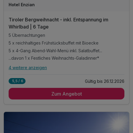
Hotel Enzian
Tiroler Bergweihnacht - inkl. Entspannung im
Whirlbad | 6 Tage
5 Übernachtungen
5 x reichhaltiges Frühstücksbuffet mit Bioecke
5 x 4-Gang Abend-Wahl-Menü inkl. Salatbuffet...
...davon 1 x Festliches Weihnachts-Galadinner*
4 weitere anzeigen
Alle Inklusivleistungen
8 enthalten
Gültig bis 26.12.2026
5,5 / 6
5 Übernachtungen
Zum Angebot
5 x reichhaltiges Frühstücksbuffet mit Bioecke
5 x 4-Gang Abend-Wahl-Menü inkl. Salatbuffet...
...davon 1 x Festliches Weihnachts-Galadinner*
1 x entspannen in unserem Whirlbad
inkl. freie Nutzung unseres Wellnessbereiches**
Leihbademantel für die Dauer Ihres Aufenthaltes