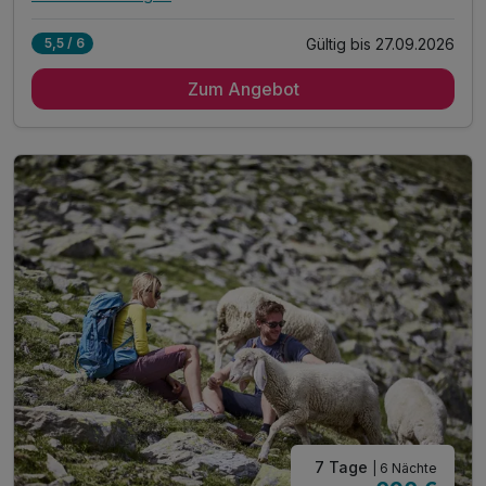
Alle Inklusivleistungen
8 enthalten
Gültig bis 27.09.2026
5,5 / 6
5 Übernachtungen
Zum Angebot
5 x reichhaltiges Frühstück vom Buffet
5 x 4-Gang Abendmenü mit Hauptspeisenwahl...
...inkl. frische Salate vom Buffet...
...wöchentlich Galadinner
Silvretta Card Premium*
inkl. Nutzung unseres Wellnessbereiches **
inkl. Nutzung unseres Freischwimmbades
7 Tage
| 6 Nächte