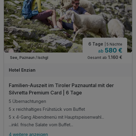
6 Tage
| 5 Nächte
580 €
ab
Wieder frei ab September
1.160 €
Gesamt ab
See, Paznaun / Ischgl
Hotel Enzian
Familien-Auszeit im Tiroler Paznauntal mit der
Silvretta Premium Card | 6 Tage
5 Übernachtungen
5 x reichhaltiges Frühstück vom Buffet
5 x 4-Gang Abendmenü mit Hauptspeisenwahl...
...inkl. frische Salate vom Buffet...
4 weitere anzeigen