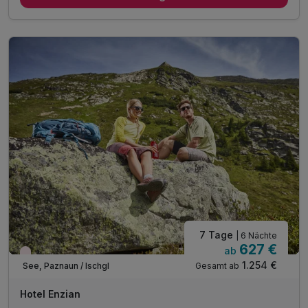
4 x 4-Gang Abend-Wahl-Menü inkl. Salatbuffet
inkl. Nutzung unseres Wellnessbereiches*
inkl. 10% Rabatt im Sporthaus Narr
inkl. Nutzung des Skibuses im ganzen Paznauntal**
7 Tage
| 6 Nächte
627 €
ab
Nur noch Restplätze
1.254 €
Gesamt ab
See, Paznaun / Ischgl
Hotel Enzian