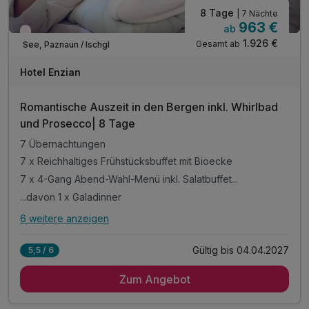
8 Tage
| 7 Nächte
963 €
ab
Wieder frei ab Dezember
1.926 €
Gesamt ab
See, Paznaun / Ischgl
Hotel Enzian
Romantische Auszeit in den Bergen inkl. Whirlbad
und Prosecco| 8 Tage
7 Übernachtungen
7 x Reichhaltiges Frühstücksbuffet mit Bioecke
7 x 4-Gang Abend-Wahl-Menü inkl. Salatbuffet...
...davon 1 x Galadinner
6 weitere anzeigen
Alle Inklusivleistungen
10 enthalten
Gültig bis 04.04.2027
5,5 / 6
7 Übernachtungen
Zum Angebot
7 x Reichhaltiges Frühstücksbuffet mit Bioecke
7 x 4-Gang Abend-Wahl-Menü inkl. Salatbuffet...