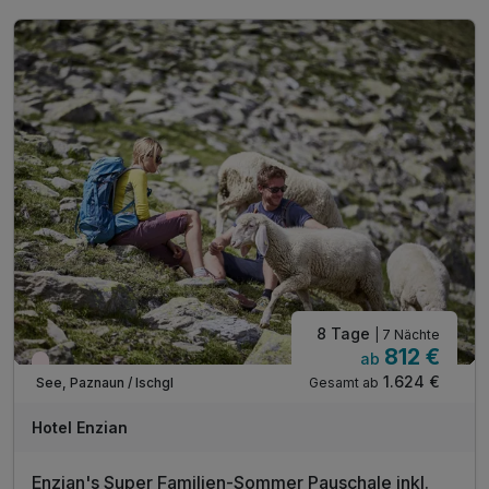
...davon 1 x Galadinner
1 x entspannen in unserem Whirlbad
1 x 1 Flasche Prosecco 0,7l*
1 x Leihbademantel**
inkl. freie Nutzung unseres Wellnessbereiches***
inkl. 10% Rabatt im Sporthaus Narr
inkl. Nutzung des Skibuses im Paznauntal****
8 Tage
| 7 Nächte
812 €
ab
Nur noch Restplätze
1.624 €
Gesamt ab
See, Paznaun / Ischgl
Hotel Enzian
Enzian's Super Familien-Sommer Pauschale inkl.