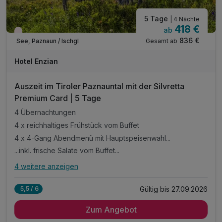
5 Tage
| 4 Nächte
418 €
ab
Wieder frei ab September
836 €
Gesamt ab
See, Paznaun / Ischgl
Hotel Enzian
Auszeit im Tiroler Paznauntal mit der Silvretta
Premium Card | 5 Tage
4 Übernachtungen
4 x reichhaltiges Frühstück vom Buffet
4 x 4-Gang Abendmenü mit Hauptspeisenwahl...
...inkl. frische Salate vom Buffet...
4 weitere anzeigen
Alle Inklusivleistungen
8 enthalten
Gültig bis 27.09.2026
5,5 / 6
4 Übernachtungen
Zum Angebot
4 x reichhaltiges Frühstück vom Buffet