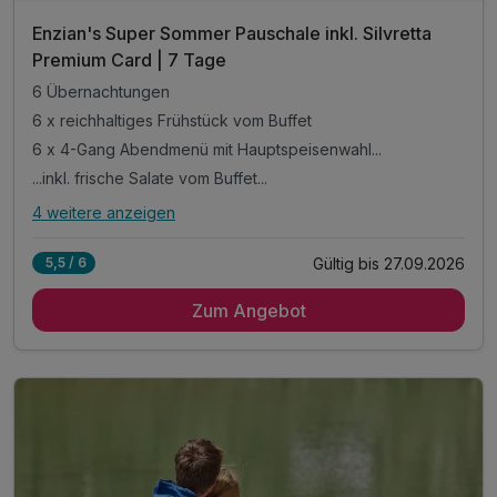
Enzian's Super Sommer Pauschale inkl. Silvretta
Premium Card | 7 Tage
6 Übernachtungen
6 x reichhaltiges Frühstück vom Buffet
6 x 4-Gang Abendmenü mit Hauptspeisenwahl...
...inkl. frische Salate vom Buffet...
4 weitere anzeigen
Alle Inklusivleistungen
8 enthalten
Gültig bis 27.09.2026
5,5 / 6
6 Übernachtungen
Zum Angebot
6 x reichhaltiges Frühstück vom Buffet
6 x 4-Gang Abendmenü mit Hauptspeisenwahl...
...inkl. frische Salate vom Buffet...
...wöchentlich Galadinner
Silvretta Card Premium*
inkl. Nutzung unseres Wellnessbereiches **
inkl. Nutzung unseres Freischwimmbades