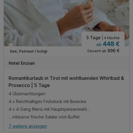
*mit der Silvretta Premium Card inkludiert *
5 Tage
| 4 Nächte
448 €
ab
Wieder frei ab September
896 €
Gesamt ab
See, Paznaun / Ischgl
Hotel Enzian
Romantikurlaub in Tirol mit wohltuenden Whirlbad &
Prosecco | 5 Tage
4 Übernachtungen
4 x Reichhaltiges Frühstück mit Bioecke
4 x 4-Gang Menü mit Hauptspeisenwahl...
... inklusive frische Salate vom Buffet
7 weitere anzeigen
Alle Inklusivleistungen
11 enthalten