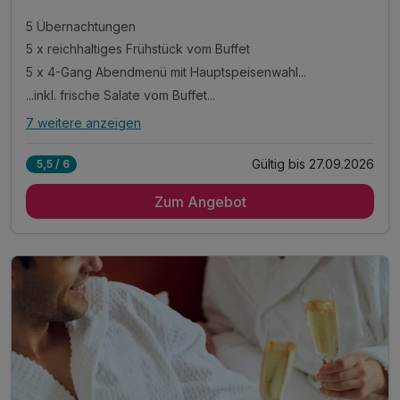
5 Übernachtungen
5 x reichhaltiges Frühstück vom Buffet
5 x 4-Gang Abendmenü mit Hauptspeisenwahl...
...inkl. frische Salate vom Buffet...
7 weitere anzeigen
Alle Inklusivleistungen
11 enthalten
Gültig bis 27.09.2026
5,5 / 6
5 Übernachtungen
Zum Angebot
5 x reichhaltiges Frühstück vom Buffet
5 x 4-Gang Abendmenü mit Hauptspeisenwahl...
...inkl. frische Salate vom Buffet...
...wöchentlich Galadinner
Inkl. Nutzung aller geöffneten Bergbahnen*
Wanderrucksack und Wanderstöcke**
Leihbademantel für die Dauer Ihres Aufenthaltes
inkl. Nutzung unseres Wellnessbereiches ***
inkl. Nutzung unseres Freischwimmbades