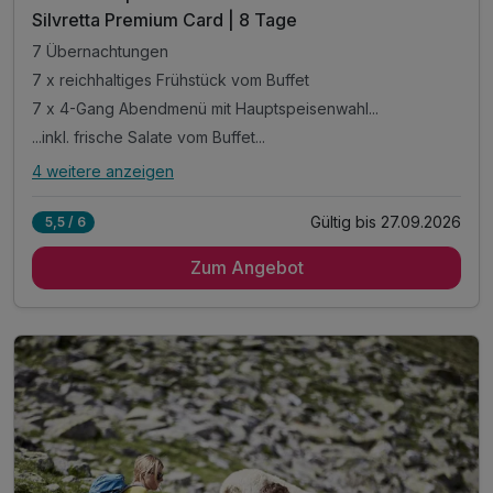
Silvretta Premium Card | 8 Tage
7 Übernachtungen
7 x reichhaltiges Frühstück vom Buffet
7 x 4-Gang Abendmenü mit Hauptspeisenwahl...
...inkl. frische Salate vom Buffet...
4 weitere anzeigen
Alle Inklusivleistungen
8 enthalten
Gültig bis 27.09.2026
5,5 / 6
7 Übernachtungen
Zum Angebot
7 x reichhaltiges Frühstück vom Buffet
7 x 4-Gang Abendmenü mit Hauptspeisenwahl...
...inkl. frische Salate vom Buffet...
...wöchentlich Galadinner
Silvretta Card Premium*
inkl. Nutzung unseres Wellnessbereiches **
inkl. Nutzung unseres Freischwimmbades