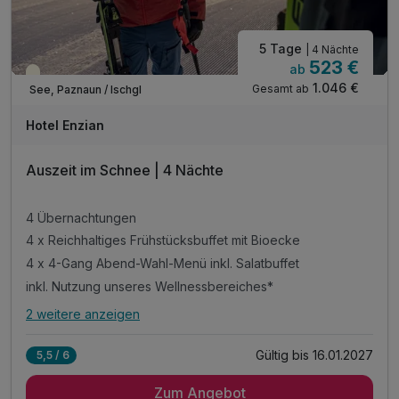
5 Tage
| 4 Nächte
523 €
ab
Saisonal verfügbar
1.046 €
Gesamt ab
See, Paznaun / Ischgl
Hotel Enzian
Auszeit im Schnee | 4 Nächte
4 Übernachtungen
4 x Reichhaltiges Frühstücksbuffet mit Bioecke
4 x 4-Gang Abend-Wahl-Menü inkl. Salatbuffet
inkl. Nutzung unseres Wellnessbereiches*
2 weitere anzeigen
Alle Inklusivleistungen
6 enthalten
Gültig bis 16.01.2027
5,5 / 6
4 Übernachtungen
Zum Angebot
4 x Reichhaltiges Frühstücksbuffet mit Bioecke