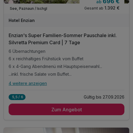
696 €
ab
Wieder frei ab September
1.392 €
Gesamt ab
See, Paznaun / Ischgl
Hotel Enzian
Enzian's Super Familien-Sommer Pauschale inkl.
Silvretta Premium Card | 7 Tage
6 Übernachtungen
6 x reichhaltiges Frühstück vom Buffet
6 x 4-Gang Abendmenü mit Hauptspeisenwahl...
...inkl. frische Salate vom Buffet...
4 weitere anzeigen
Alle Inklusivleistungen
8 enthalten
Gültig bis 27.09.2026
5,5 / 6
6 Übernachtungen
Zum Angebot
6 x reichhaltiges Frühstück vom Buffet
6 x 4-Gang Abendmenü mit Hauptspeisenwahl...
...inkl. frische Salate vom Buffet...
...wöchentlich Galadinner