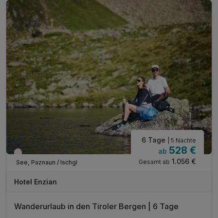
...wöchentlich Galadinner
Inkl. Nutzung aller geöffneten Bergbahnen*
Wanderrucksack und Wanderstöcke**
Leihbademantel für die Dauer Ihres Aufenthaltes
inkl. Nutzung unseres Wellnessbereiches ***
inkl. Nutzung unseres Freischwimmbades
*mit der Silvretta Premium Card inkludiert *
6 Tage
| 5 Nächte
528 €
ab
Nur noch Restplätze
1.056 €
Gesamt ab
See, Paznaun / Ischgl
Hotel Enzian
Wanderurlaub in den Tiroler Bergen | 6 Tage