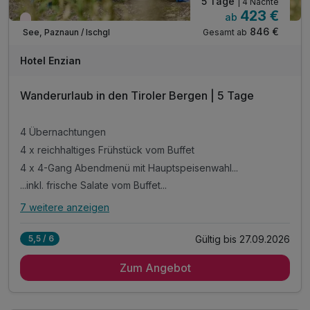
5 Tage
| 4 Nächte
423 €
ab
Wieder frei ab September
846 €
Gesamt ab
See, Paznaun / Ischgl
Hotel Enzian
Wanderurlaub in den Tiroler Bergen | 5 Tage
4 Übernachtungen
4 x reichhaltiges Frühstück vom Buffet
4 x 4-Gang Abendmenü mit Hauptspeisenwahl...
...inkl. frische Salate vom Buffet...
7 weitere anzeigen
Alle Inklusivleistungen
11 enthalten
Gültig bis 27.09.2026
5,5 / 6
4 Übernachtungen
Zum Angebot
4 x reichhaltiges Frühstück vom Buffet
4 x 4-Gang Abendmenü mit Hauptspeisenwahl...
...inkl. frische Salate vom Buffet...