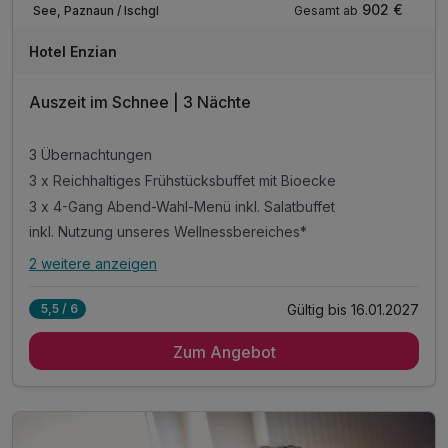
902 €
Gesamt ab
See, Paznaun / Ischgl
Hotel Enzian
Auszeit im Schnee | 3 Nächte
3 Übernachtungen
3 x Reichhaltiges Frühstücksbuffet mit Bioecke
3 x 4-Gang Abend-Wahl-Menü inkl. Salatbuffet
inkl. Nutzung unseres Wellnessbereiches*
2 weitere anzeigen
Alle Inklusivleistungen
6 enthalten
Gültig bis 16.01.2027
5,5 / 6
3 Übernachtungen
Zum Angebot
3 x Reichhaltiges Frühstücksbuffet mit Bioecke
3 x 4-Gang Abend-Wahl-Menü inkl. Salatbuffet
inkl. Nutzung unseres Wellnessbereiches*
inkl. 10% Rabatt im Sporthaus Narr