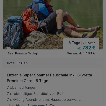
8 Tage
| 7 Nächte
732 €
ab
Nur noch Restplätze
1.463 €
Gesamt ab
See, Paznaun / Ischgl
Hotel Enzian
Enzian's Super Sommer Pauschale inkl. Silvretta
Premium Card | 8 Tage
7 Übernachtungen
7 x reichhaltiges Frühstück vom Buffet
7 x 4-Gang Abendmenü mit Hauptspeisenwahl...
...inkl. frische Salate vom Buffet...