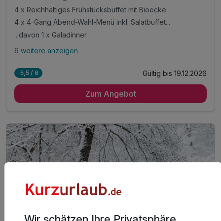
4 x Reichhaltiges Frühstücksbuffet mit Bioecke
4 x 4-Gang Abend-Wahl-Menü inkl. Salatbuffet...
...davon 1 x Galadinner
6 weitere anzeigen
Alle Inklusivleistungen
10 enthalten
Gültig bis 19.12.2026
5,5 / 6
4 Übernachtungen
Zum Angebot
4 x Reichhaltiges Frühstücksbuffet mit Bioecke
4 x 4-Gang Abend-Wahl-Menü inkl. Salatbuffet...
...davon 1 x Galadinner
1 x entspannen in unserem Whirlbad
1 x 1 Flasche Prosecco 0,7l*
1 x Leihbademantel**
inkl. freie Nutzung unseres Wellnessbereiches***
inkl. 10% Rabatt im Sporthaus Narr
inkl. Nutzung des Skibuses im Paznauntal****
Wir schätzen Ihre Privatsphäre