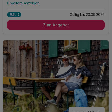
6 weitere anzeigen
Alle Inklusivleistungen
10 enthalten
Gültig bis 20.09.2026
5,5 / 6
4 Übernachtungen
Zum Angebot
4 x reichhaltiges Frühstück vom Buffet
4 x 4-Gang Abendmenü mit Hauptspeisenwahl...
...inkl. frische Salate vom Buffet...
...wöchentlich Galadinner
Inkl. einmalig 25% Rabatt auf Skyfly Ischgl*
Leihbademantel für die Dauer Ihres Aufenthaltes
inkl. Nutzung unseres Wellnessbereiches **
inkl. Nutzung unseres Freischwimmbades
*mit der Silvretta Premium Card inkludiert ***