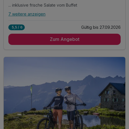
... inklusive frische Salate vom Buffet
7 weitere anzeigen
Alle Inklusivleistungen
11 enthalten
Gültig bis 27.09.2026
5,5 / 6
5 Übernachtungen
Zum Angebot
5 x Reichhaltiges Frühstück mit Bioecke
5 x 4-Gang Menü mit Hauptspeisenwahl...
... inklusive frische Salate vom Buffet
Wöchentlich Galadinner
1 x wohltuendes Whirlbad
1 x 1 Flasche Prosecco 0,7l*
inkl. Silvretta Premium Card**
inkl. Nutzung unserer Wellnessoase***
Leihbademantel für die Dauer Ihres Aufenthaltes
inkl. Nutzung unseres Freischwimmbades