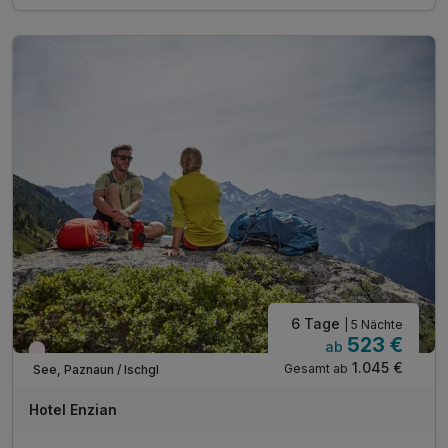
4 x 4-Gang Abendmenü mit Hauptspeisenwahl...
...inkl. frische Salate vom Buffet...
...wöchentlich Galadinner
Silvretta Card Premium*
inkl. Nutzung unseres Wellnessbereiches **
inkl. Nutzung unseres Freischwimmbades
6 Tage
| 5 Nächte
523 €
ab
Nur noch Restplätze
1.045 €
Gesamt ab
See, Paznaun / Ischgl
Hotel Enzian