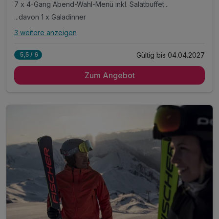
7 x 4-Gang Abend-Wahl-Menü inkl. Salatbuffet...
...davon 1 x Galadinner
3 weitere anzeigen
Alle Inklusivleistungen
7 enthalten
Gültig bis 04.04.2027
5,5 / 6
7 Übernachtungen
Zum Angebot
7 x Reichhaltiges Frühstücksbuffet mit Bioecke
7 x 4-Gang Abend-Wahl-Menü inkl. Salatbuffet...
...davon 1 x Galadinner
inkl. Nutzung unseres Wellnessbereiches*
inkl. 10% Rabatt im Sporthaus Narr
inkl. Nutzung des Skibuses im ganzen Paznauntal**