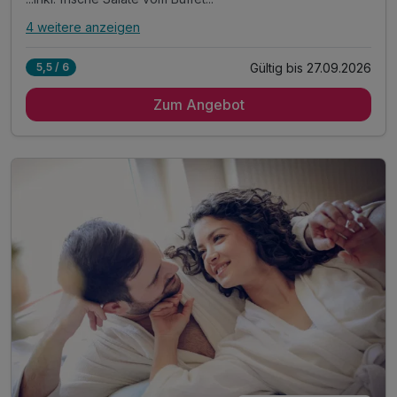
4 weitere anzeigen
Alle Inklusivleistungen
8 enthalten
Gültig bis 27.09.2026
5,5 / 6
7 Übernachtungen
Zum Angebot
7 x reichhaltiges Frühstück vom Buffet
7 x 4-Gang Abendmenü mit Hauptspeisenwahl...
...inkl. frische Salate vom Buffet...
...wöchentlich Galadinner
Silvretta Card Premium*
inkl. Nutzung unseres Wellnessbereiches **
inkl. Nutzung unseres Freischwimmbades