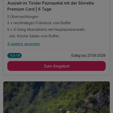
Auszeit im Tiroler Paznauntal mit der Silvretta
Premium Card | 6 Tage
5 Übernachtungen
5 x reichhaltiges Frühstück vom Buffet
5 x 4-Gang Abendmenü mit Hauptspeisenwahl...
...inkl. frische Salate vom Buffet...
4 weitere anzeigen
Alle Inklusivleistungen
8 enthalten
Gültig bis 27.09.2026
5,5 / 6
5 Übernachtungen
Zum Angebot
5 x reichhaltiges Frühstück vom Buffet
5 x 4-Gang Abendmenü mit Hauptspeisenwahl...
...inkl. frische Salate vom Buffet...
...wöchentlich Galadinner
Silvretta Card Premium*
inkl. Nutzung unseres Wellnessbereiches **
inkl. Nutzung unseres Freischwimmbades