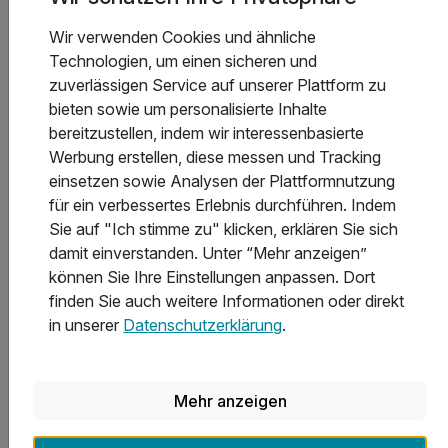
Wir verwenden Cookies und ähnliche
Technologien, um einen sicheren und
zuverlässigen Service auf unserer Plattform zu
6 Tage
| 5 Nächte
bieten sowie um personalisierte Inhalte
804 €
ab
Saisonal verfügbar
bereitzustellen, indem wir interessenbasierte
1.608 €
Gesamt ab
See, Paznaun / Ischgl
Werbung erstellen, diese messen und Tracking
Hotel Enzian
einsetzen sowie Analysen der Plattformnutzung
für ein verbessertes Erlebnis durchführen. Indem
Tiroler Bergweihnacht inkl. Halbpension im
Sie auf "Ich stimme zu" klicken, erklären Sie sich
Paznauntal | 6 Tage
damit einverstanden. Unter “Mehr anzeigen”
können Sie Ihre Einstellungen anpassen. Dort
5 Übernachtungen
finden Sie auch weitere Informationen oder direkt
5 x reichhaltiges Frühstücksbuffet mit Bioecke
in unserer
Datenschutzerklärung
.
5 x 4-Gang Abend-Wahl-Menü inkl. Salatbuffet...
...davon 1 x Festliches Weihnachts-Galadinner*
2 weitere anzeigen
Alle Inklusivleistungen
Mehr anzeigen
6 enthalten
Gültig bis 26.12.2026
5,5 / 6