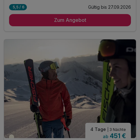
Gültig bis 27.09.2026
5,5 / 6
4 Übernachtungen
Zum Angebot
4 x Reichhaltiges Frühstück mit Bioecke
4 x 4-Gang Menü mit Hauptspeisenwahl...
... inklusive frische Salate vom Buffet
Wöchentlich Galadinner
1 x wohltuendes Whirlbad
1 x 1 Flasche Prosecco 0,7l*
inkl. Silvretta Premium Card**
inkl. Nutzung unserer Wellnessoase***
Leihbademantel für die Dauer Ihres Aufenthaltes
inkl. Nutzung unseres Freischwimmbades
4 Tage
| 3 Nächte
451 €
ab
Saisonal verfügbar