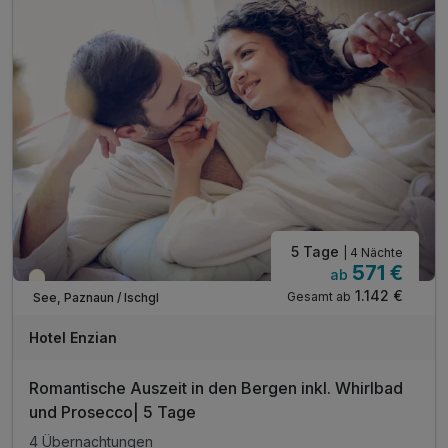
inkl. Nutzung des Skibuses im ganzen Paznauntal**
5 Tage
| 4 Nächte
571 €
ab
Saisonal verfügbar
1.142 €
Gesamt ab
See, Paznaun / Ischgl
Hotel Enzian
Romantische Auszeit in den Bergen inkl. Whirlbad
und Prosecco| 5 Tage
4 Übernachtungen