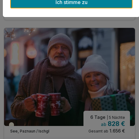
5 Übernachtungen
Ich stimme zu
Zum Angebot
5 x reichhaltiges Frühstücksbuffet mit Bioecke
5 x 4-Gang Abend-Wahl-Menü inkl. Salatbuffet...
...davon 1 x Festliches Weihnachts-Galadinner*
inkl. freie Nutzung unseres Wellnessbereiches**
inkl. 10% Rabatt im Sporthaus Narr
6 Tage
| 5 Nächte
828 €
ab
Saisonal verfügbar
1.656 €
Gesamt ab
See, Paznaun / Ischgl