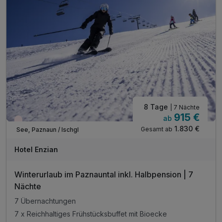
inkl. 10% Rabatt im Sporthaus Narr
8 Tage
| 7 Nächte
915 €
ab
Wieder frei ab Dezember
1.830 €
Gesamt ab
See, Paznaun / Ischgl
Hotel Enzian
Winterurlaub im Paznauntal inkl. Halbpension | 7
Nächte
7 Übernachtungen
7 x Reichhaltiges Frühstücksbuffet mit Bioecke