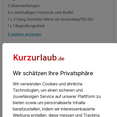
3 Übernachtungen
3 x reichhaltiges Frühstück vom Buffet
1 x 3-Gang Genießer-Menü am Anreisetag*(DI-SA)
1 x 1 Begrüßungsdrink
4 weitere anzeigen
Alle Inklusivleistungen
8 enthalten
Gültig bis 31.12.2026
5,3 / 6
3 Übernachtungen
Zum Angebot
3 x reichhaltiges Frühstück vom Buffet
1 x 3-Gang Genießer-Menü am Anreisetag*(DI-SA)
1 x 1 Begrüßungsdrink
Wir schätzen Ihre Privatsphäre
inkl. 1 Flasche Mineralwasser auf dem Zimmer
Wir verwenden Cookies und ähnliche
inkl. Parkplatz
Technologien, um einen sicheren und
inkl. WLAN
zuverlässigen Service auf unserer Plattform zu
inkl. Übernachtungssteuer
bieten sowie um personalisierte Inhalte
bereitzustellen, indem wir interessenbasierte
Werbung erstellen, diese messen und Tracking