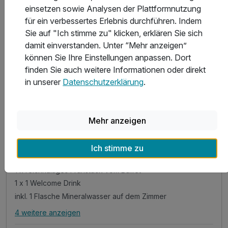
einsetzen sowie Analysen der Plattformnutzung
für ein verbessertes Erlebnis durchführen. Indem
Sie auf "Ich stimme zu" klicken, erklären Sie sich
damit einverstanden. Unter “Mehr anzeigen”
können Sie Ihre Einstellungen anpassen. Dort
2 Tage
| 1 Nacht
finden Sie auch weitere Informationen oder direkt
81 €
ab
Verfügbar bis Dezember
in unserer
Datenschutzerklärung
.
162 €
Gesamt ab
Kork, Rhein
Hotel Landgasthof Schwanen
Mehr anzeigen
Schnuppertag Strasbourg Sonntags-Special
Ich stimme zu
1 Übernachtung
1 x reichhaltiges Frühstück vom Buffet
1 x 1 Welcome Drink
inkl. 1 Flasche Mineralwasser auf dem Zimmer
4 weitere anzeigen
Alle Inklusivleistungen
8 enthalten