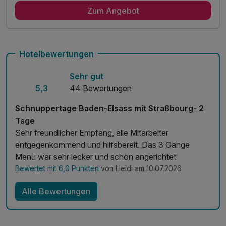
Zum Angebot
2 x reichhaltiges Frühstück vom Buffet
1 x Flasche Wasser zur Begrüßung auf dem Zimmer
inkl. Infomaterial über die Region
inkl. Parkplatz am Hotel
Hotelbewertungen
inkl. WLAN
Sehr gut
inkl. Übernachtungssteuer
5,3
44 Bewertungen
Schnuppertage Baden-Elsass mit Straßbourg- 2
Tage
Sehr freundlicher Empfang, alle Mitarbeiter
entgegenkommend und hilfsbereit. Das 3 Gänge
Menü war sehr lecker und schön angerichtet
Bewertet mit 6,0 Punkten
von Heidi am 10.07.2026
Alle Bewertungen