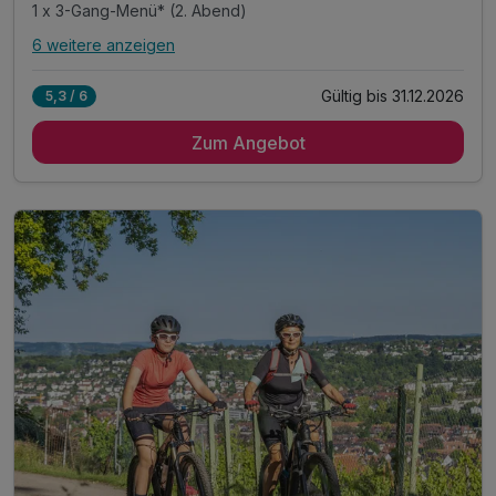
1 x 3-Gang-Menü* (2. Abend)
6 weitere anzeigen
Alle Inklusivleistungen
10 enthalten
Gültig bis 31.12.2026
5,3 / 6
4 Übernachtungen
Zum Angebot
4 x reichhaltiges Frühstück vom Buffet
1 x Badisch-Elsässisches 5-Gang-Menü* (Anreisetag)
1 x 3-Gang-Menü* (2. Abend)
1 x Willkommensgetränk
inkl. 1 Flasche Mineralwasser auf dem Zimmer
inkl. abgeschlossene Fahrrad-Garage
inkl. Parkplatz
inkl. WLAN
inkl. Übernachtungssteuer