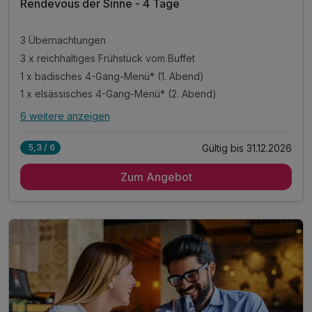
Rendevous der Sinne - 4 Tage
3 Übernachtungen
3 x reichhaltiges Frühstück vom Buffet
1 x badisches 4-Gang-Menü* (1. Abend)
1 x elsässisches 4-Gang-Menü* (2. Abend)
6 weitere anzeigen
Alle Inklusivleistungen
10 enthalten
Gültig bis 31.12.2026
5,3 / 6
3 Übernachtungen
Zum Angebot
3 x reichhaltiges Frühstück vom Buffet
1 x badisches 4-Gang-Menü* (1. Abend)
1 x elsässisches 4-Gang-Menü* (2. Abend)
1 x Flasche Wein
1 x Willkommensgetränk
inkl. 1 Flasche Wasser auf dem Zimmer
inkl. Parkplatz
inkl. WLAN