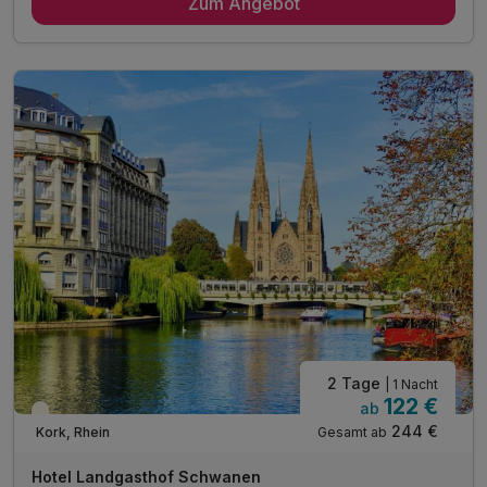
Zum Angebot
2 x reichhaltiges Frühstück vom Buffet
1 x badisches 4-Gang-Menü* (1. Abend)
1 x elsässisches 4-Gang Menü (2. Abend)
1 x 1 Flasche Wein
1 x Willkommensgetränk
inkl. Parkplatz
inkl. WLAN
inkl. Übernachtungssteuer
2 Tage
| 1 Nacht
122 €
ab
Teilweise ausgelastet
244 €
Gesamt ab
Kork, Rhein
Hotel Landgasthof Schwanen