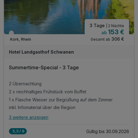
3 Tage
| 2 Nächte
153 €
ab
Nur noch bis September
306 €
Gesamt ab
Kork, Rhein
Hotel Landgasthof Schwanen
Summertime-Special - 3 Tage
2 Übernachtung
2 x reichhaltiges Frühstück vom Buffet
1 x Flasche Wasser zur Begrüßung auf dem Zimmer
inkl. Infomaterial über die Region
3 weitere anzeigen
Alle Inklusivleistungen
7 enthalten
Gültig bis 30.09.2026
5,3 / 6
2 Übernachtung