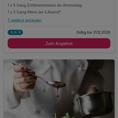
1 x 5-Gang Schlemmermenü am Anreisetag
1 x 3-Gang-Menü am 2.Abend*
7 weitere anzeigen
Alle Inklusivleistungen
11 enthalten
Gültig bis 31.12.2026
5,3 / 6
2 Übernachtungen
Zum Angebot
2 x reichhaltiges Frühstück vom Buffet
1 x 5-Gang Schlemmermenü am Anreisetag
1 x 3-Gang-Menü am 2.Abend*
1 x Willkommensgetränk
1 x Aperitif zum Menü
inkl. 1 Flasche Wasser auf dem Zimmer
inkl. abgeschlossene Fahrrad-Garage
inkl. Parkplatz
inkl. WLAN
inkl. Übernachtungssteuer