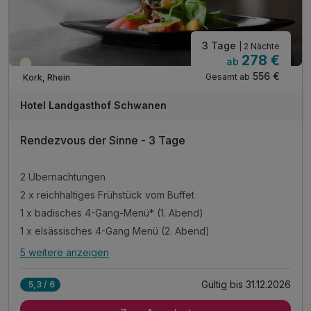
3 Tage
| 2 Nächte
278 €
ab
Teilweise ausgelastet
556 €
Gesamt ab
Kork, Rhein
Hotel Landgasthof Schwanen
Rendezvous der Sinne - 3 Tage
2 Übernachtungen
2 x reichhaltiges Frühstück vom Buffet
1 x badisches 4-Gang-Menü* (1. Abend)
1 x elsässisches 4-Gang Menü (2. Abend)
5 weitere anzeigen
Alle Inklusivleistungen
9 enthalten
Gültig bis 31.12.2026
5,3 / 6
2 Übernachtungen