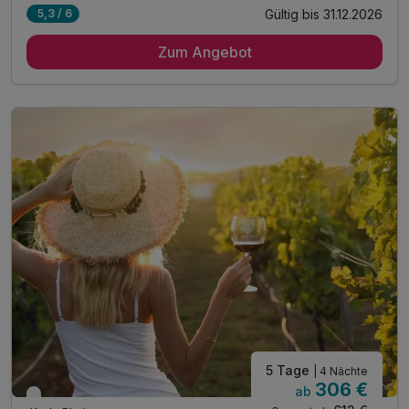
Gültig bis 31.12.2026
5,3 / 6
1 Übernachtung
Zum Angebot
1 x reichhaltiges Frühstück vom Buffet
1 x 1 Welcome Drink
inkl. 1 Flasche Mineralwasser auf dem Zimmer
inkl. Check-In bereits ab 11 Uhr
inkl. Parkplatz
inkl. WLAN
inkl. Übernachtungssteuer
5 Tage
| 4 Nächte
306 €
ab
Nur noch bis September