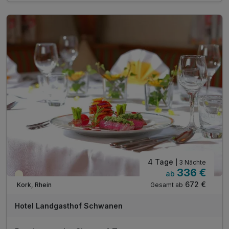
1 x 3-Gang-Menü* (2. Abend)
1 x Halbpension optional zubuchbar (nur DI-SA)
1 x Willkommensgetränk
inkl. 1 Flasche Wasser auf dem Zimmer
inkl. abgeschlossene Fahrrad-Garage
inkl. Parkplatz
inkl. WLAN
inkl. Übernachtungssteuer
4 Tage
| 3 Nächte
336 €
ab
Teilweise ausgelastet
672 €
Gesamt ab
Kork, Rhein
Hotel Landgasthof Schwanen