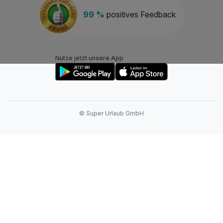
99 %
positives Feedback
Nutze jetzt unsere App
© Super Urlaub GmbH