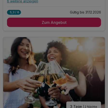
6 weitere anzeigen
Alle Inklusivleistungen
10 enthalten
Gültig bis 31.12.2026
5,3 / 6
4 Übernachtungen
Zum Angebot
4 x reichhaltiges Frühstück vom Buffet
1 x badisches 4-Gänge-Menü* (1.Abend)
1 x elsässisches 4-Gänge-Menü (2. Abend)
1 x 1 Flasche Wein
1 x Willkommensgetränk
inkl. 1 Flasche Wasser auf dem Zimmer
inkl. Parkplatz
inkl. WLAN
inkl. Übernachtungssteuer
3 Tage
| 2 Nächte