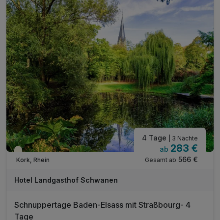
inkl. 1 Flasche Mineralwasser auf dem Zimmer
inkl. Parkplatz
inkl. WLAN
inkl. Übernachtungssteuer
4 Tage
| 3 Nächte
283 €
ab
Teilweise ausgelastet
566 €
Gesamt ab
Kork, Rhein
Hotel Landgasthof Schwanen
Schnuppertage Baden-Elsass mit Straßbourg- 4
Tage