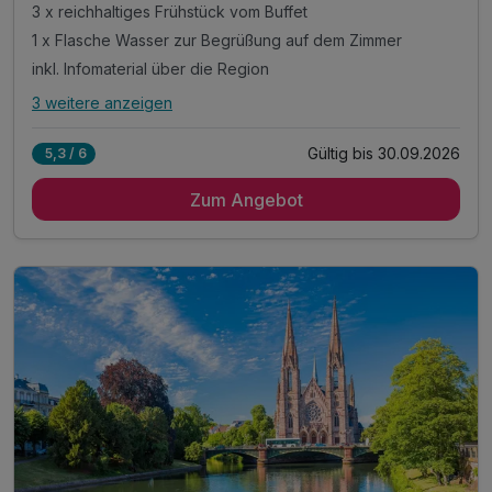
3 x reichhaltiges Frühstück vom Buffet
1 x Flasche Wasser zur Begrüßung auf dem Zimmer
inkl. Infomaterial über die Region
3 weitere anzeigen
Alle Inklusivleistungen
7 enthalten
Gültig bis 30.09.2026
5,3 / 6
3 Übernachtung
Zum Angebot
3 x reichhaltiges Frühstück vom Buffet
1 x Flasche Wasser zur Begrüßung auf dem Zimmer
inkl. Infomaterial über die Region
inkl. Parkplatz
inkl. WLAN
inkl. Übernachtungssteuer