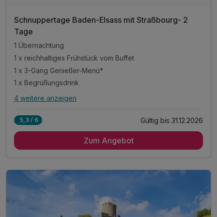
Schnuppertage Baden-Elsass mit Straßbourg- 2
Tage
1 Übernachtung
1 x reichhaltiges Frühstück vom Buffet
1 x 3-Gang Genießer-Menü*
1 x Begrüßungsdrink
4 weitere anzeigen
Alle Inklusivleistungen
8 enthalten
Gültig bis 31.12.2026
5,3 / 6
1 Übernachtung
Zum Angebot
1 x reichhaltiges Frühstück vom Buffet
1 x 3-Gang Genießer-Menü*
1 x Begrüßungsdrink
1 x Flasche Wasser zur Begrüßung auf dem Zimmer
inkl. Parkplatz
inkl. WLAN
inkl. Übernachtungssteuer