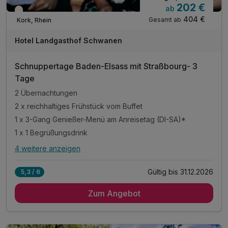
202 €
ab
Teilweise ausgelastet
404 €
Gesamt ab
Kork, Rhein
Hotel Landgasthof Schwanen
Schnuppertage Baden-Elsass mit Straßbourg- 3
Tage
2 Übernachtungen
2 x reichhaltiges Frühstück vom Buffet
1 x 3-Gang Genießer-Menü am Anreisetag (DI-SA)*
1 x 1 Begrüßungsdrink
4 weitere anzeigen
Alle Inklusivleistungen
8 enthalten
Gültig bis 31.12.2026
5,3 / 6
2 Übernachtungen
Zum Angebot
2 x reichhaltiges Frühstück vom Buffet
1 x 3-Gang Genießer-Menü am Anreisetag (DI-SA)*
1 x 1 Begrüßungsdrink