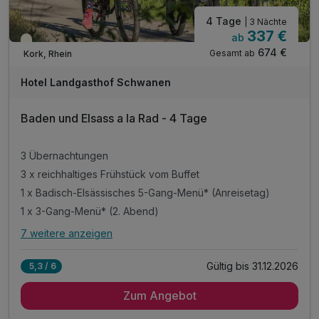
4 Tage
| 3 Nächte
337 €
ab
Teilweise ausgelastet
674 €
Gesamt ab
Kork, Rhein
Hotel Landgasthof Schwanen
Baden und Elsass a la Rad - 4 Tage
3 Übernachtungen
3 x reichhaltiges Frühstück vom Buffet
1 x Badisch-Elsässisches 5-Gang-Menü* (Anreisetag)
1 x 3-Gang-Menü* (2. Abend)
7 weitere anzeigen
Alle Inklusivleistungen
11 enthalten
Gültig bis 31.12.2026
5,3 / 6
3 Übernachtungen
Zum Angebot
3 x reichhaltiges Frühstück vom Buffet
1 x Badisch-Elsässisches 5-Gang-Menü* (Anreisetag)