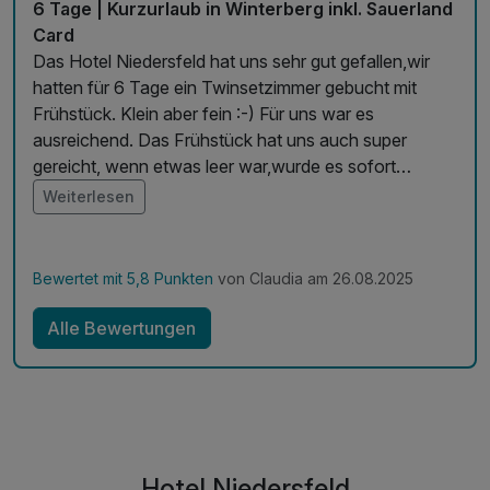
6 Tage | Kurzurlaub in Winterberg inkl. Sauerland
Inkl. Nutzung des Fitnessraums gegenüber
Card
Inkl. Garage für Fahrräder
Das Hotel Niedersfeld hat uns sehr gut gefallen,wir
Inkl. Parken & WLAN
hatten für 6 Tage ein Twinsetzimmer gebucht mit
Frühstück. Klein aber fein :-) Für uns war es
ausreichend. Das Frühstück hat uns auch super
gereicht, wenn etwas leer war,wurde es sofort
aufgefüllt,von Brötchen bis Brot.Ei war jeden Morgen
Weiterlesen
da im Wechsel Rührei oder Omelett.
Müsli,Marmeladen sogar hausgemacht, super lecker!
Das Hallenbad konnte man immer ab 8uhr bis 20:30
Bewertet mit 5,8 Punkten
von Claudia am 26.08.2025
nutzen.Sauna gegen Gebühr für 2 Std 9,50euro.
Zimmerreinigung sollte man Abend vorher Bescheid
Alle Bewertungen
geben ob man es wünscht. Wir haben es die 6Tage
nicht gebraucht. Das Personal war sehr freundlich
und hat immer dafür gesorgt,dass alles in Ordnung
war. Uns hat es sehr gut gefallen,wir kommen ganz
bestimmt wieder. Die Lage des Hotels ist super alles
gut zu erreichen ,auch zu Fuß. Hillebachsee 15min.
Hotel Niedersfeld