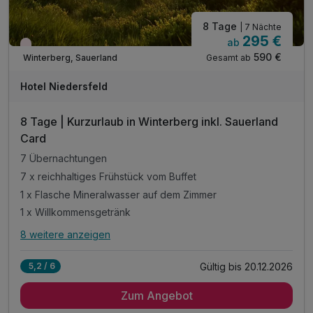
8 Tage
| 7 Nächte
295 €
ab
Nur noch Restplätze
590 €
Gesamt ab
Winterberg, Sauerland
Hotel Niedersfeld
8 Tage | Kurzurlaub in Winterberg inkl. Sauerland
Card
7 Übernachtungen
7 x reichhaltiges Frühstück vom Buffet
1 x Flasche Mineralwasser auf dem Zimmer
1 x Willkommensgetränk
8 weitere anzeigen
Alle Inklusivleistungen
12 enthalten
Gültig bis 20.12.2026
5,2 / 6
7 Übernachtungen
Zum Angebot
7 x reichhaltiges Frühstück vom Buffet