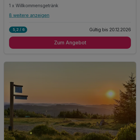
1 x Willkommensgetränk
8 weitere anzeigen
Alle Inklusivleistungen
12 enthalten
Gültig bis 20.12.2026
5,2 / 6
3 Übernachtungen
Zum Angebot
3 x reichhaltiges Frühstück vom Buffet
1 x Flasche Mineralwasser auf dem Zimmer
1 x Willkommensgetränk
inkl. Sauerland SommerCard:*
* freie Fahrt mit Bus & Bahn
* zahlreiche Vergünstigungen bei über 100 Partner
inkl. Nutzung beheiztes Hallenbad
inkl. Kegelbahn, Billard, Darts
inkl. Nutzung des Fitnessstudios gegenüber
inkl. Garage für Fahrräder
inkl. Parken & WLAN