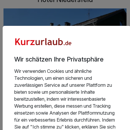
Winterberg 15min mit dem Auto. Im Ort
Sparkasse,Volksbank,Netto..... Trotz der
Hauptstraße,war es sehr ruhig und erholsam.
Wir schätzen Ihre Privatsphäre
Wir verwenden Cookies und ähnliche
Technologien, um einen sicheren und
zuverlässigen Service auf unserer Plattform zu
Alle Fotos ansehen
bieten sowie um personalisierte Inhalte
bereitzustellen, indem wir interessenbasierte
Werbung erstellen, diese messen und Tracking
einsetzen sowie Analysen der Plattformnutzung
für ein verbessertes Erlebnis durchführen. Indem
Zentral gelegen im wunderschönen Sauerland
Sie auf "Ich stimme zu" klicken, erklären Sie sich
Die Lage des Hauses im malerischen Ort Niedersfeld-