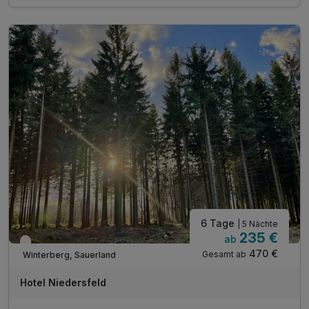
1 x Flasche Mineralwasser auf dem Zimmer
1 x Willkommensgetränk
1 x Sauerland SommerCard:*
* freie Fahrt mit Bus & Bahn
* Eintritt zu über 100 Freizeitaktivitäten
Inkl. Nutzung beheiztes Hallenbad
Inkl. Kegelbahn, Billard, Darts
Inkl. Nutzung des Fitnessstudios gegenüber
Inkl. Garage für Fahrräder
Inkl. Parken & WLAN
6 Tage
| 5 Nächte
235 €
ab
Nur noch Restplätze
470 €
Gesamt ab
Winterberg, Sauerland
Hotel Niedersfeld