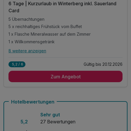
6 Tage | Kurzurlaub in Winterberg inkl. Sauerland
Card
5 Übernachtungen
5 x reichhaltiges Frühstück vom Buffet
1 x Flasche Mineralwasser auf dem Zimmer
1 x Willkommensgetränk
8 weitere anzeigen
Alle Inklusivleistungen
12 enthalten
Gültig bis 20.12.2026
5,2 / 6
5 Übernachtungen
Zum Angebot
5 x reichhaltiges Frühstück vom Buffet
1 x Flasche Mineralwasser auf dem Zimmer
1 x Willkommensgetränk
inkl. Sauerland SommerCard: *
Hotelbewertungen
* freie Fahrt mit Bus & Bahn
Sehr gut
* zahlreiche Vergünstigungen bei über 50 Partnern
5,2
27 Bewertungen
Inkl. Nutzung beheiztes Hallenbad
Inkl. Kegelbahn, Billard, Darts