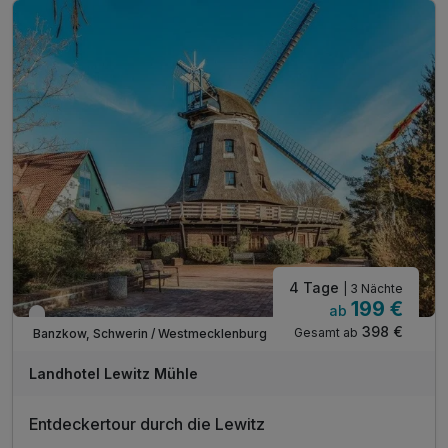
inkl. Sauna Nutzung
inkl. Nutzung W-Lan
4 Tage
| 3 Nächte
199 €
ab
Verfügbar bis November
398 €
Gesamt ab
Banzkow, Schwerin / Westmecklenburg
Landhotel Lewitz Mühle
Entdeckertour durch die Lewitz