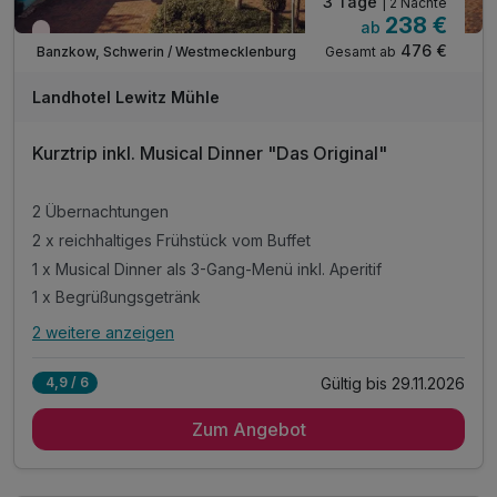
3 Tage
| 2 Nächte
238 €
ab
Wieder frei ab November
476 €
Gesamt ab
Banzkow, Schwerin / Westmecklenburg
Landhotel Lewitz Mühle
Kurztrip inkl. Musical Dinner "Das Original"
2 Übernachtungen
2 x reichhaltiges Frühstück vom Buffet
1 x Musical Dinner als 3-Gang-Menü inkl. Aperitif
1 x Begrüßungsgetränk
2 weitere anzeigen
Alle Inklusivleistungen
6 enthalten
Gültig bis 29.11.2026
4,9 / 6
2 Übernachtungen
Zum Angebot
2 x reichhaltiges Frühstück vom Buffet
1 x Musical Dinner als 3-Gang-Menü inkl. Aperitif
1 x Begrüßungsgetränk