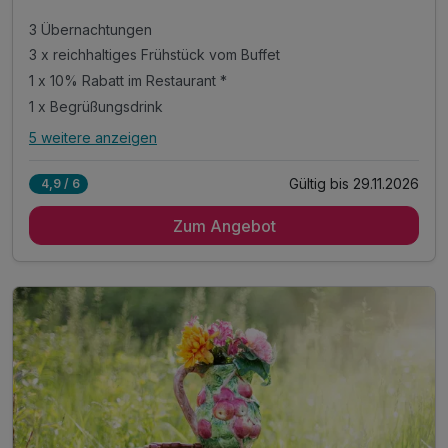
3 Übernachtungen
3 x reichhaltiges Frühstück vom Buffet
1 x 10% Rabatt im Restaurant *
1 x Begrüßungsdrink
5 weitere anzeigen
Alle Inklusivleistungen
9 enthalten
Gültig bis 29.11.2026
4,9 / 6
3 Übernachtungen
Zum Angebot
3 x reichhaltiges Frühstück vom Buffet
1 x 10% Rabatt im Restaurant *
1 x Begrüßungsdrink
1 x Flasche Wasser auf dem Zimmer
- Sauna zur Entspannung
- Erholung in ländlicher Atmosphäre
- Rückzugsort zum Abschalten
inkl. Stadtplan & Infos Sightseeing in Schwerin