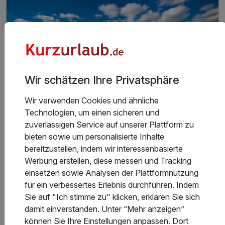
inkl. Sauna Nutzung
Wir schätzen Ihre Privatsphäre
Wir verwenden Cookies und ähnliche
Technologien, um einen sicheren und
zuverlässigen Service auf unserer Plattform zu
6 Tage
| 5 Nächte
325 €
bieten sowie um personalisierte Inhalte
ab
Verfügbar bis Dezember
bereitzustellen, indem wir interessenbasierte
650 €
Gesamt ab
Banzkow, Schwerin / Westmecklenburg
Werbung erstellen, diese messen und Tracking
Landhotel Lewitz Mühle
einsetzen sowie Analysen der Plattformnutzung
für ein verbessertes Erlebnis durchführen. Indem
6 Tage Mecklenburgische Auszeit
Sie auf "Ich stimme zu" klicken, erklären Sie sich
damit einverstanden. Unter “Mehr anzeigen”
können Sie Ihre Einstellungen anpassen. Dort
5 Übernachtungen im Doppelzimmer