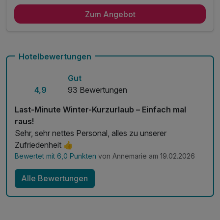
6 Übernachtungen im Doppelzimmer
Zum Angebot
6 x reichhaltiges Frühstück
5 % Rabatt auf vorab gebuchte Wellnessleistungen
inkl. Entspannen in unserem Wellnessbereich
- Sauna zur Entspannung
Hotelbewertungen
- Erholung in ländlicher Atmosphäre
Gut
- Rückzugsort zum Abschalten
4,9
93 Bewertungen
- Ganztägige Wellnessnutzung am Abreisetag
inkl. WLAN
Last-Minute Winter-Kurzurlaub – Einfach mal
raus!
Sehr, sehr nettes Personal, alles zu unserer
Zufriedenheit 👍
Bewertet mit 6,0 Punkten
von Annemarie am 19.02.2026
Alle Bewertungen