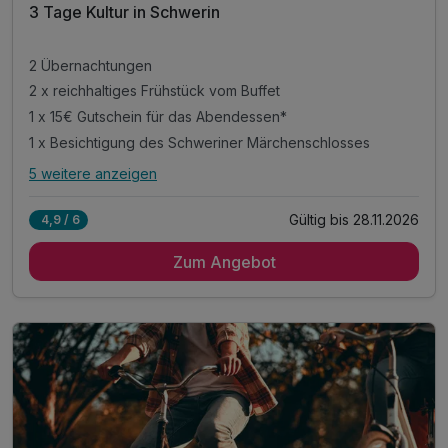
3 Tage Kultur in Schwerin
2 Übernachtungen
2 x reichhaltiges Frühstück vom Buffet
1 x 15€ Gutschein für das Abendessen*
1 x Besichtigung des Schweriner Märchenschlosses
5 weitere anzeigen
Alle Inklusivleistungen
9 enthalten
Gültig bis 28.11.2026
4,9 / 6
2 Übernachtungen
Zum Angebot
2 x reichhaltiges Frühstück vom Buffet
1 x 15€ Gutschein für das Abendessen*
1 x Besichtigung des Schweriner Märchenschlosses
1 x Begrüßungsdrink
- Sauna zur Entspannung
- Erholung in ländlicher Atmosphäre
- Rückzugsort zum Abschalten
inkl. Stadtplan & Infos Sightseeing in Schwerin