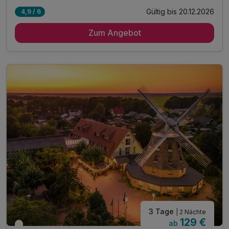
Gültig bis 20.12.2026
4,9 / 6
4 Übernachtungen
Zum Angebot
4 x reichhaltiges Frühstück vom Buffet
1 x 15€ Gutschein für das Abendessen*
1 x Wanderkarte durch die Lewitz
1 x Begrüßungsdrink
1 x Flasche Wasser auf dem Zimmer
- Sauna zur Entspannung
inkl. Stadtplan & Infos Sightseeing in Schwerin
inkl. WLAN
3 Tage
| 2 Nächte
129 €
ab
Saisonal verfügbar