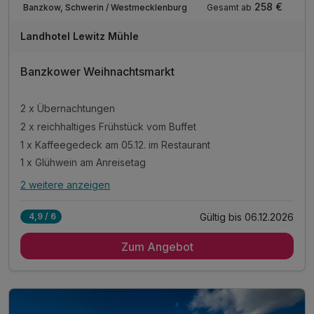
258 €
Gesamt ab
Banzkow, Schwerin / Westmecklenburg
Landhotel Lewitz Mühle
Banzkower Weihnachtsmarkt
2 x Übernachtungen
2 x reichhaltiges Frühstück vom Buffet
1 x Kaffeegedeck am 05.12. im Restaurant
1 x Glühwein am Anreisetag
2 weitere anzeigen
Alle Inklusivleistungen
6 enthalten
Gültig bis 06.12.2026
4,9 / 6
2 x Übernachtungen
Zum Angebot
2 x reichhaltiges Frühstück vom Buffet
1 x Kaffeegedeck am 05.12. im Restaurant
1 x Glühwein am Anreisetag
inkl. W-Lan Nutzung