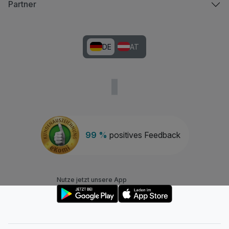
Partner
DE
AT
99 %
positives Feedback
Nutze jetzt unsere App