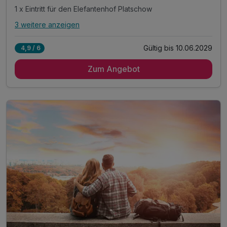
1 x Eintritt für den Elefantenhof Platschow
3 weitere anzeigen
Alle Inklusivleistungen
7 enthalten
Gültig bis 10.06.2029
4,9 / 6
2 Übernachtungen
Zum Angebot
2 x reichhaltiges Frühstück vom Buffet
1 x Halbpension als 2-Gang-Menü am 1. Abend
1 x Eintritt für den Elefantenhof Platschow
1 x Lunchpaket für den 2. Tag
inkl. Entspannung in unserer Sauna
inkl. WLAN