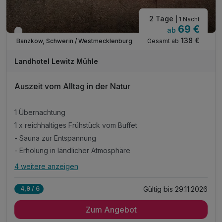
2 Tage
| 1 Nacht
69 €
ab
Verfügbar bis November
138 €
Gesamt ab
Banzkow, Schwerin / Westmecklenburg
Landhotel Lewitz Mühle
Auszeit vom Alltag in der Natur
1 Übernachtung
1 x reichhaltiges Frühstück vom Buffet
- Sauna zur Entspannung
- Erholung in ländlicher Atmosphäre
4 weitere anzeigen
Alle Inklusivleistungen
8 enthalten
Gültig bis 29.11.2026
4,9 / 6
1 Übernachtung
Zum Angebot
1 x reichhaltiges Frühstück vom Buffet