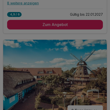
8 weitere anzeigen
Alle Inklusivleistungen
12 enthalten
Gültig bis 22.01.2027
4,9 / 6
2 Übernachtungen
Zum Angebot
2 x reichhaltiges Frühstück vom Buffet
1 x Abendessen als 2-Gang-Menü*
1 x Leihfahrrad mit Lunchpaket
1 x Rad,-Wanderkarte
1 x Flasche Wasser auf dem Zimmer
inkl. Entspannen in unserem Wellnessbereich
- Ganztägige Wellnessnutzung am Abreisetag
- Sauna zur Entspannung
- Erholung in ländlicher Atmosphäre
- Rückzugsort zum Abschalten
inkl. WLAN