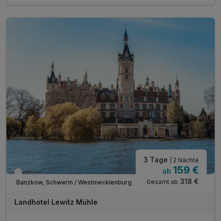
- Sauna zur Entspannung
- Erholung in ländlicher Atmosphäre
- Rückzugsort zum Abschalten
inkl. Stadtplan & Infos Sightseeing in Schwerin
inkl. Nutzung des Spielplatzes in der Parkanlage
inkl. WLAN
3 Tage
| 2 Nächte
159 €
ab
Verfügbar bis November
318 €
Gesamt ab
Banzkow, Schwerin / Westmecklenburg
Landhotel Lewitz Mühle