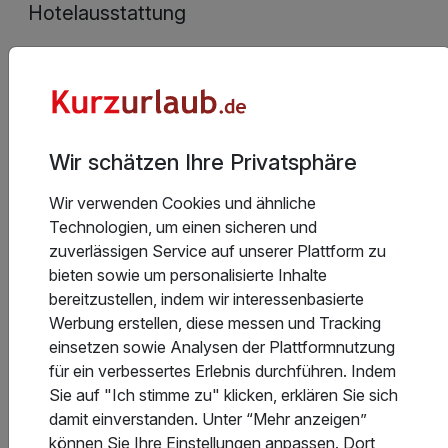
Hotelausstattung
Kinderpreise
Stornobedingungen
Wir schätzen Ihre Privatsphäre
Wir verwenden Cookies und ähnliche
Technologien, um einen sicheren und
Allgemeine Geschäftsbedingungen
zuverlässigen Service auf unserer Plattform zu
bieten sowie um personalisierte Inhalte
bereitzustellen, indem wir interessenbasierte
Werbung erstellen, diese messen und Tracking
einsetzen sowie Analysen der Plattformnutzung
Aktuelle Infos des Hotels
für ein verbessertes Erlebnis durchführen. Indem
Sie auf "Ich stimme zu" klicken, erklären Sie sich
Bitte beachten Sie die jeweils aktuellen Restaurant-
damit einverstanden. Unter “Mehr anzeigen”
Öffnungszeiten und reservieren Sie gerne einen
können Sie Ihre Einstellungen anpassen. Dort
Tisch auf unserer Website.