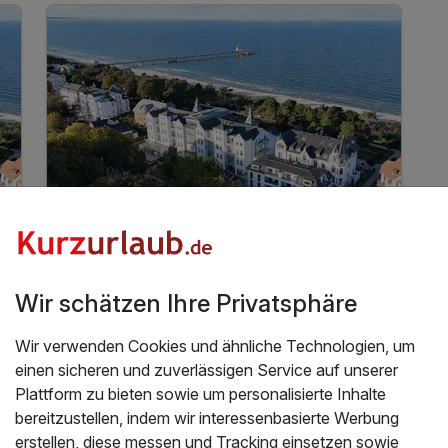
inkl. Nutzung des Wellnessbereiches
inkl. Nutzung des Tennisplatzes Zinnowitz
inkl. W-LAN Nutzung im Zimmer
5 Tage
| 4 Nächte
297 €
ab
Teilweise ausgelastet
594 €
Gesamt ab
Zinnowitz, Usedom
Wir schätzen Ihre Privatsphäre
Hotel Asgard's Midgard
Wir verwenden Cookies und ähnliche Technologien, um
einen sicheren und zuverlässigen Service auf unserer
Kurzurlaub auf Usedom I 4 Nächte inkl. 1 x
Plattform zu bieten sowie um personalisierte Inhalte
Abendessen
bereitzustellen, indem wir interessenbasierte Werbung
4 Übernachtungen
erstellen, diese messen und Tracking einsetzen sowie