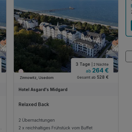
3 Tage
| 2 Nächte
264 €
ab
Wieder frei ab November
528 €
Gesamt ab
Zinnowitz, Usedom
Hotel Asgard's Midgard
Relaxed Back
2 Übernachtungen
mmer oder im Restaurant
2 x reichhaltiges Frühstück vom Buffet