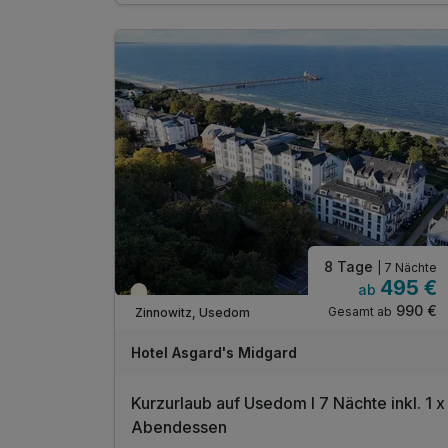
im "Restaurant Asgard"
inkl. Nutzung des Wellnessbereiches
inkl. Nutzung des Tennisplatzes Zinnowitz
inkl. W-LAN Nutzung im Zimmer
8 Tage
| 7 Nächte
495 €
ab
Teilweise ausgelastet
990 €
Gesamt ab
Zinnowitz, Usedom
Hotel Asgard's Midgard
Kurzurlaub auf Usedom I 7 Nächte inkl. 1 x
Abendessen