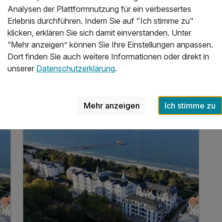
4 x reichhaltiges Frühstück vom Buffet
Analysen der Plattformnutzung für ein verbessertes
1 x Abendessen am Anreisetag
Erlebnis durchführen. Indem Sie auf "Ich stimme zu"
im "Restaurant Asgard"
klicken, erklären Sie sich damit einverstanden. Unter
“Mehr anzeigen” können Sie Ihre Einstellungen anpassen.
3 weitere anzeigen
Alle Inklusivleistungen
7 enthalten
Dort finden Sie auch weitere Informationen oder direkt in
unserer
Datenschutzerklärung
.
7
Gültig bis 31.01.2027
5,5 / 6
4 Übernachtungen
Zum Angebot
4 x reichhaltiges Frühstück vom Buffet
1 x Abendessen am Anreisetag
Mehr anzeigen
Ich stimme zu
im "Restaurant Asgard"
inkl. Nutzung des Wellnessbereiches
inkl. Nutzung des Tennisplatzes Zinnowitz
inkl. W-LAN Nutzung im Zimmer