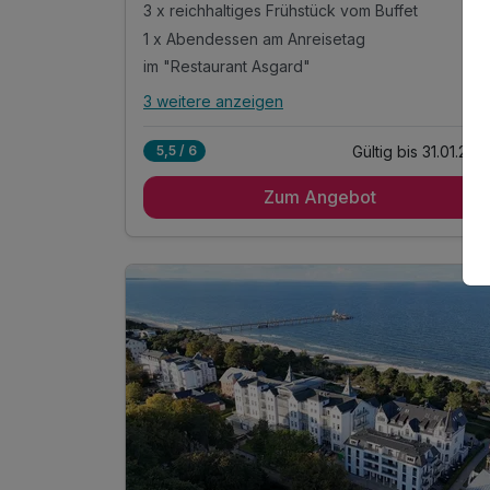
3 x reichhaltiges Frühstück vom Buffet
1 x Abendessen am Anreisetag
im "Restaurant Asgard"
3 weitere anzeigen
Alle Inklusivleistungen
7 enthalten
Gültig bis 31.01.202
5,5 / 6
3 Übernachtungen
Zum Angebot
3 x reichhaltiges Frühstück vom Buffet
1 x Abendessen am Anreisetag
im "Restaurant Asgard"
inkl. Nutzung des Wellnessbereiches
inkl. Nutzung des Tennisplatzes Zinnowitz
inkl. W-LAN Nutzung im Zimmer