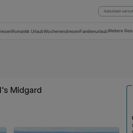
Gutschein vers
Weitere Rei
reisen
Romantik Urlaub
Wochenendreisen
Familienurlaub
d's Midgard