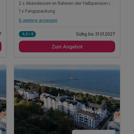
2 x Abendessen im Rahmen der Halbpension im Asgard
1 x Fangopackung
6 weitere anzeigen
Alle Inklusivleistungen
10 enthalten
7
Gültig bis 31.01.2027
5,5 / 6
2 Übernachtungen
Zum Angebot
2 x reichhaltiges Frühstück vom Buffet
2 x Abendessen im Rahmen der Halbpension im
Asgard
1 x Fangopackung
1 x Rückenmassage
1 x Rückenpeeling
inkl. Bademantel für Ihren Aufenthalt
inkl. Nutzung des Wellnessbereiches
inkl. Nutzung des Tennisplatzes Zinnowitz
inkl. W-LAN Nutzung im Zimmer