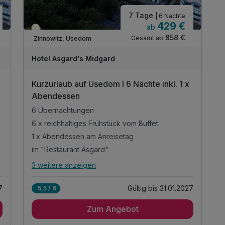
7 Tage
| 6 Nächte
429 €
ab
Teilweise ausgelastet
858 €
Gesamt ab
Zinnowitz, Usedom
Hotel Asgard's Midgard
Kurzurlaub auf Usedom I 6 Nächte inkl. 1 x
Abendessen
6 Übernachtungen
6 x reichhaltiges Frühstück vom Buffet
1 x Abendessen am Anreisetag
im "Restaurant Asgard"
3 weitere anzeigen
Alle Inklusivleistungen
7 enthalten
7
Gültig bis 31.01.2027
5,5 / 6
6 Übernachtungen
Zum Angebot
6 x reichhaltiges Frühstück vom Buffet
1 x Abendessen am Anreisetag