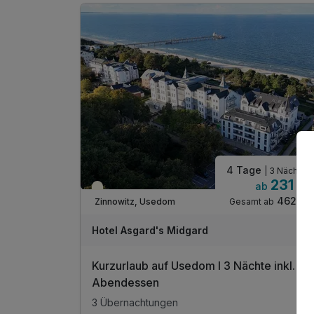
1 x Candle-Light-Dinner am Anreisetag
im romantischen "Restaurant Asgard"
1 x 1 Flasche Champagner pro Zimmer
inkl. Bademantel für Ihren Aufenthalt
inkl. Nutzung des Wellnessbereiches
inkl. Nutzung des Tennisplatzes Zinnowitz
inkl. W-LAN Nutzung im Zimmer
4 Tage
| 3 Nächte
231 €
ab
Teilweise ausgelastet
462 €
Gesamt ab
Zinnowitz, Usedom
Hotel Asgard's Midgard
Kurzurlaub auf Usedom I 3 Nächte inkl. 1 x
Abendessen
3 Übernachtungen