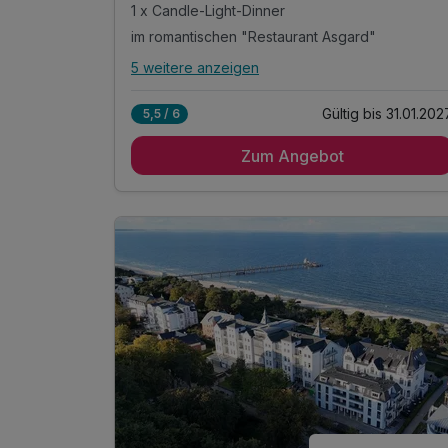
1 x Candle-Light-Dinner
im romantischen "Restaurant Asgard"
5 weitere anzeigen
Alle Inklusivleistungen
9 enthalten
Gültig bis 31.01.202
5,5 / 6
1 Übernachtung
Zum Angebot
1 x Gourmetfrühstück im Zimmer oder im
Restaurant
1 x Candle-Light-Dinner
im romantischen "Restaurant Asgard"
1 x Rückenmassage
inkl. Bademantel für Ihren Aufenthalt
inkl. Nutzung des Wellnessbereiches
inkl. Nutzung des Tennisplatzes Zinnowitz
inkl. W-LAN Nutzung im Zimmer