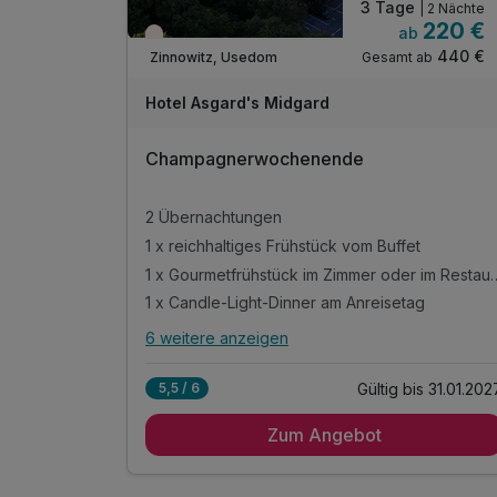
3 Tage
| 2 Nächte
220 €
ab
Wieder frei ab November
440 €
Gesamt ab
Zinnowitz, Usedom
Hotel Asgard's Midgard
Champagnerwochenende
2 Übernachtungen
1 x reichhaltiges Frühstück vom Buffet
1 x Gourmetfrühstück im Zi
1 x Candle-Light-Dinner am Anreisetag
6 weitere anzeigen
Alle Inklusivleistungen
10 enthalten
Gültig bis 31.01.202
5,5 / 6
2 Übernachtungen
Zum Angebot
1 x reichhaltiges Frühstück vom Buffet
1 x Gourmetfrühstück im Zimmer oder im
Restaurant