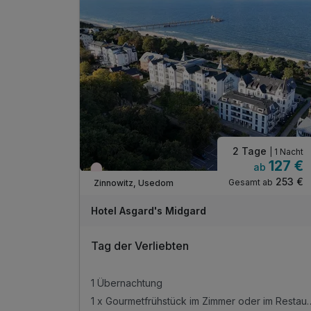
2 Tage
| 1 Nacht
127 €
ab
Wieder frei ab November
253 €
Gesamt ab
Zinnowitz, Usedom
Hotel Asgard's Midgard
Tag der Verliebten
1 Übernachtung
1 x Gourmetfrühstück im Zi