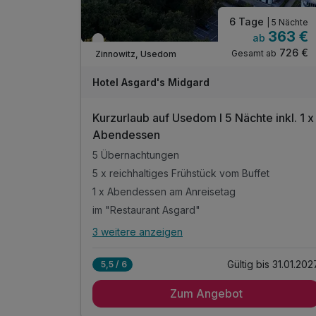
6 Tage
| 5 Nächte
363 €
ab
Verfügbar bis Januar
726 €
Gesamt ab
Zinnowitz, Usedom
Hotel Asgard's Midgard
Kurzurlaub auf Usedom I 5 Nächte inkl. 1 x
Abendessen
5 Übernachtungen
5 x reichhaltiges Frühstück vom Buffet
1 x Abendessen am Anreisetag
im "Restaurant Asgard"
3 weitere anzeigen
Alle Inklusivleistungen
7 enthalten
Gültig bis 31.01.202
5,5 / 6
5 Übernachtungen
Zum Angebot
5 x reichhaltiges Frühstück vom Buffet
1 x Abendessen am Anreisetag