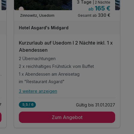
3 Tage
| 2 Nächte
165 €
ab
Wieder frei ab September
330 €
Gesamt ab
Zinnowitz, Usedom
Hotel Asgard's Midgard
Kurzurlaub auf Usedom I 2 Nächte inkl. 1 x
Abendessen
2 Übernachtungen
2 x reichhaltiges Frühstück vom Buffet
mmer oder im Restaurant
1 x Abendessen am Anreisetag
im "Restaurant Asgard"
3 weitere anzeigen
Alle Inklusivleistungen
7 enthalten
7
Gültig bis 31.01.2027
5,5 / 6
2 Übernachtungen
Zum Angebot
2 x reichhaltiges Frühstück vom Buffet
1 x Abendessen am Anreisetag
im "Restaurant Asgard"